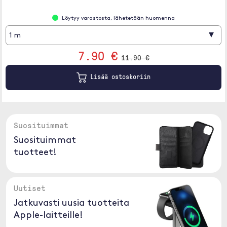
Löytyy varastosta, lähetetään huomenna
▾
1 m
7.90 €
11.90 €
Lisää ostoskoriin
Suosituimmat
Suosituimmat
tuotteet!
Uutiset
Jatkuvasti uusia tuotteita
Apple-laitteille!