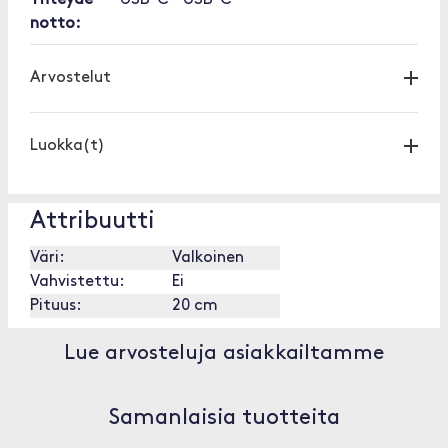
Yhteyde
USB-C - USB-C
notto:
Arvostelut
Luokka(t)
Attribuutti
Väri:
Valkoinen
Vahvistettu:
Ei
Pituus:
20 cm
Lue arvosteluja asiakkailtamme
Samanlaisia tuotteita