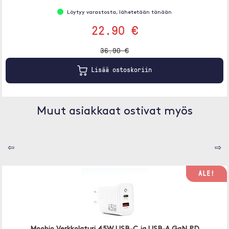
Löytyy varastosta, lähetetään tänään
22.90 €
36.90 €
Lisää ostoskoriin
Muut asiakkaat ostivat myös
⇦
⇨
ALE!