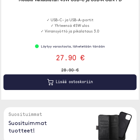
Moobio Verkkolaturi 45W USB-C ja USB-A GaN PD
✓ USB-C- ja USB-A-portit
✓ Yhteensä 45W ulos
✓ Virransyöttö ja pikalataus 3.0
Löytyy varastosta, lähetetään tänään
27.90 €
28.90 €
Lisää ostoskoriin
Suosituimmat
Suosituimmat
tuotteet!