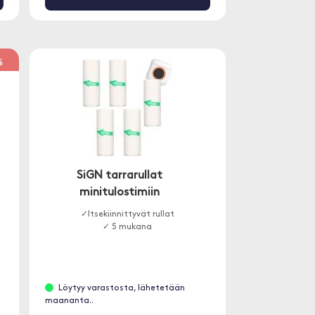
%
SiGN tarrarullat
minitulostimiin
n
✓Itsekiinnittyvät rullat
✓ 5 mukana
Löytyy varastosta, lähetetään
maananta..