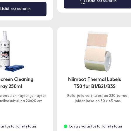
Lisää ostoskoriin
Lisää ostoskoriin
Screen Cleaning
Niimbot Thermal Labels
pray 250ml
T50 for B1/B21/B3S
lposti eri näytöt ja näytöt
Rulla, jolla voit tulostaa 230 tarraa,
mikrokuituliina 20x20 cm
joiden koko on 50 x 43 mm.
rastosta, lähetetään
Löytyy varastosta, lähetetään