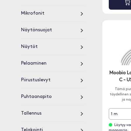
Mikrofonit
Näytönsuojat
Näytöt
Pelaaminen
Moobio L
Piirustuslevyt
C - 
Tämä pun
täydellinen 
Puhtaanapito
ja no
Tallennus
1 m
Löytyy va
Telakointi
maananta..