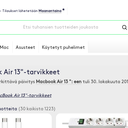
*
 - Tilaukset lähetetään
Maanantaina
Mac
Asusteet
Käytetyt puhelimet
Air 13"-tarvikkeet
rkittävä päivitys
Macbook Air 13 ": een
tuli 30. lokakuuta 201
cBook Air 13"-tarvikkeet
uotteita
(30 kaikista 1223)