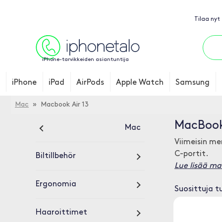
Tilaa nyt
iPhone-tarvikkeiden asiantuntija
iPhone
iPad
AirPods
Apple Watch
Samsung
Mac
» Macbook Air 13
MacBook 
Mac
Viimeisin me
C-portit.
Biltillbehör
Lue lisää ma
Ergonomia
Suosittuja t
Haaroittimet