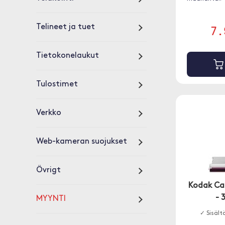
7.
Telineet ja tuet
Tietokonelaukut
Tulostimet
Verkko
Web-kameran suojukset
Övrigt
Kodak Car
- 
MYYNTI
✓ Sisält