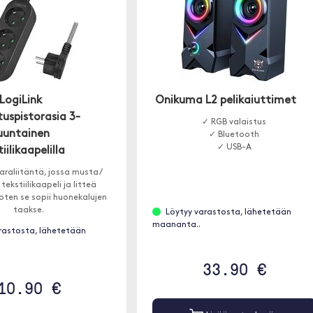
LogiLink
Onikuma L2 pelikaiuttimet
uspistorasia 3-
✓ RGB valaistus
uuntainen
✓ Bluetooth
✓ USB-A
iilikaapelilla
araliitäntä, jossa musta /
tekstiilikaapeli ja litteä
joten se sopii huonekalujen
taakse.
Löytyy varastosta, lähetetään
maananta..
rastosta, lähetetään
33.90 €
10.90 €