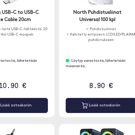
 USB-C to USB-C
North Puhdistusliinat
e Cable 20cm
Universal 100 kpl
-laite USB-C-lähteestä. 20
✓ Puhdistusliinat
itkä USB-C-kaapeli.
✓ Kehitetty erityisesti LCD/LED/PLASM
puhdistukseen
rastosta, lähetetään
Löytyy varastosta, lähetetään
maananta..
10.90 €
8.90 €
Lisää ostoskoriin
Lisää ostoskoriin