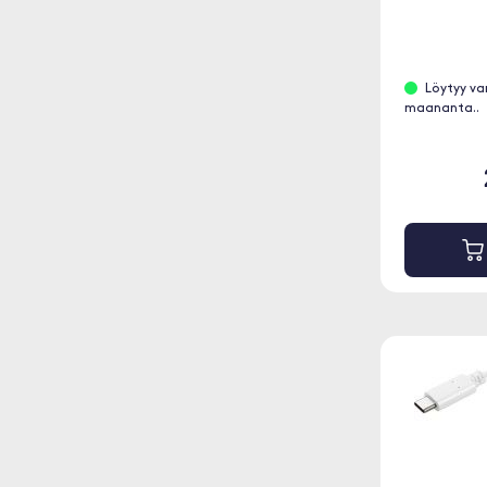
Löytyy va
maananta..