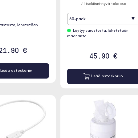
✓ Itsekiinnittyvä takaosa
▾
60-pack
rastosta, lähetetään
Löytyy varastosta, lähetetään
maananta..
21.90 €
45.90 €
Lisää ostoskoriin
Lisää ostoskoriin