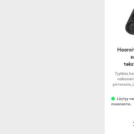
Haaroit
s
tekst
Tyylikäs ha
valkoinen 
pistorasia, 
Löytyy va
maananta..