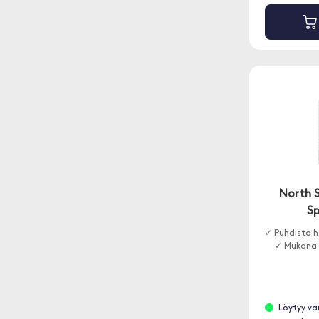
North 
S
✓ Puhdista he
✓ Mukana 
Löytyy va