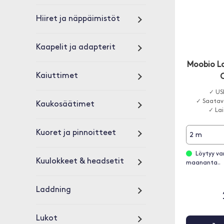
Hiiret ja näppäimistöt
Kaapelit ja adapterit
Moobio L
Kaiuttimet
✓ US
✓ Saatav
Kaukosäätimet
✓ La
Kuoret ja pinnoitteet
2 m
Löytyy va
Kuulokkeet & headsetit
maananta..
Laddning
Lukot