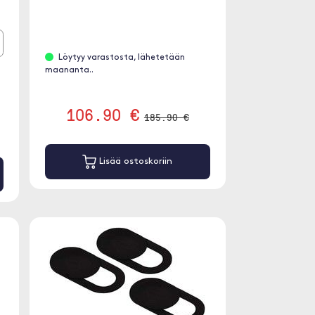
Löytyy varastosta, lähetetään
maananta..
106.90 €
185.90 €
Lisää ostoskoriin