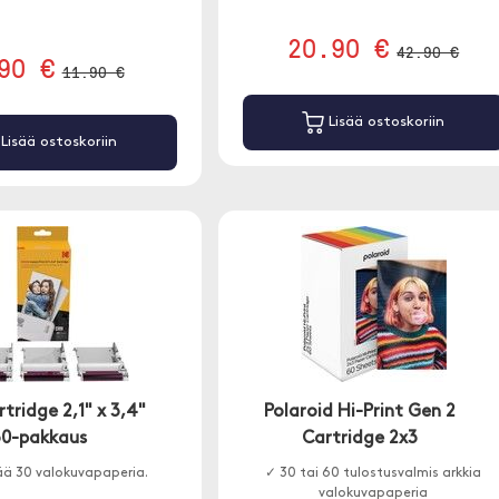
20.90 €
42.90 €
90 €
11.90 €
Lisää ostoskoriin
Lisää ostoskoriin
tridge 2,1" x 3,4"
Polaroid Hi-Print Gen 2
30-pakkaus
Cartridge 2x3
ää 30 valokuvapaperia.
✓ 30 tai 60 tulostusvalmis arkkia
valokuvapaperia