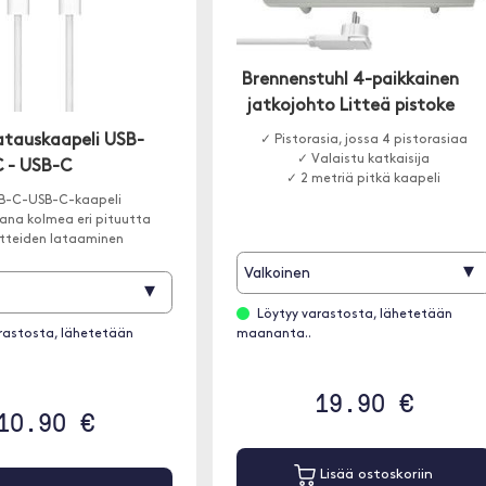
Brennenstuhl 4-paikkainen
jatkojohto Litteä pistoke
atauskaapeli USB-
✓ Pistorasia, jossa 4 pistorasiaa
✓ Valaistu katkaisija
C - USB-C
✓ 2 metriä pitkä kaapeli
B-C-USB-C-kaapeli
ana kolmea eri pituutta
itteiden lataaminen
▾
Valkoinen
▾
Löytyy varastosta, lähetetään
rastosta, lähetetään
maananta..
19.90 €
10.90 €
Lisää ostoskoriin