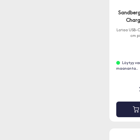
Sandberg
Charg
Lataa USB-C
cm p
Löytyy va
maananta..