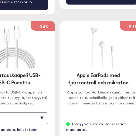
Lisää ostoskoriin
-34%
-51
atauskaapeli USB-
Apple EarPods med
USB-C Punottu
fjärrkontroll och mikrofon
ottu USB-C-kaapeli on
Apple EarPod -laitteiden kaiuttimet o
sekoitus tyyliä, kestävyyttä
suunniteltu tekniikalla, joka vähentää
peaa suorituskykyä.
äänen menetystä ja maksimoi äänen.
▾
Löytyy varastosta, lähetetään
rastosta, lähetetään
maananta..