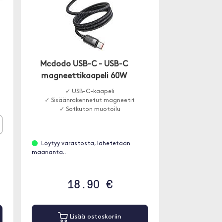
Mcdodo USB-C - USB-C
magneettikaapeli 60W
✓ USB-C-kaapeli
✓ Sisäänrakennetut magneetit
✓ Sotkuton muotoilu
Löytyy varastosta, lähetetään
maananta..
18.90 €
Lisää ostoskoriin