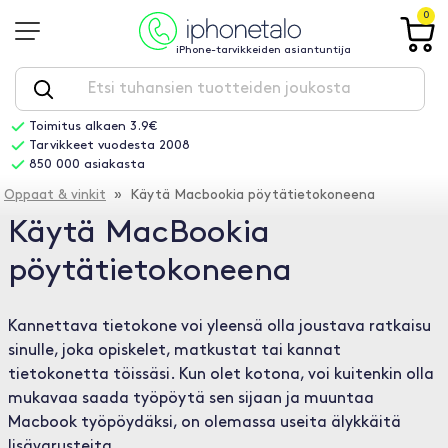
0
iPhone-tarvikkeiden asiantuntija
Toimitus alkaen 3.9€
Tarvikkeet vuodesta 2008
850 000 asiakasta
Oppaat & vinkit
» Käytä Macbookia pöytätietokoneena
Käytä MacBookia
pöytätietokoneena
Kannettava tietokone voi yleensä olla joustava ratkaisu
sinulle, joka opiskelet, matkustat tai kannat
tietokonetta töissäsi. Kun olet kotona, voi kuitenkin olla
mukavaa saada työpöytä sen sijaan ja muuntaa
Macbook työpöydäksi, on olemassa useita älykkäitä
lisävarusteita.