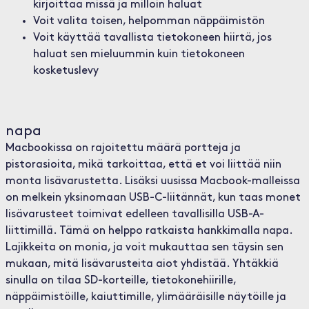
kirjoittaa missä ja milloin haluat
Voit valita toisen, helpomman näppäimistön
Voit käyttää tavallista tietokoneen hiirtä, jos
haluat sen mieluummin kuin tietokoneen
kosketuslevy
napa
Macbookissa on rajoitettu määrä portteja ja
pistorasioita, mikä tarkoittaa, että et voi liittää niin
monta lisävarustetta. Lisäksi uusissa Macbook-malleissa
on melkein yksinomaan USB-C-liitännät, kun taas monet
lisävarusteet toimivat edelleen tavallisilla USB-A-
liittimillä. Tämä on helppo ratkaista hankkimalla napa.
Lajikkeita on monia, ja voit mukauttaa sen täysin sen
mukaan, mitä lisävarusteita aiot yhdistää. Yhtäkkiä
sinulla on tilaa SD-korteille, tietokonehiirille,
näppäimistöille, kaiuttimille, ylimääräisille näytöille ja