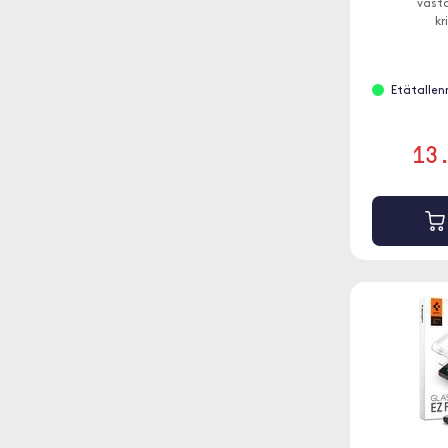
vast
kr
Etätallenn
13