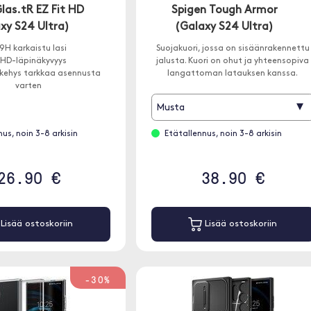
las.tR EZ Fit HD
Spigen Tough Armor
xy S24 Ultra)
(Galaxy S24 Ultra)
9H karkaistu lasi
Suojakuori, jossa on sisäänrakennettu
HD-läpinäkyvyys
jalusta. Kuori on ohut ja yhteensopiva
kehys tarkkaa asennusta
langattoman latauksen kanssa.
varten
▾
Musta
us, noin 3-8 arkisin
Etätallennus, noin 3-8 arkisin
26.90 €
38.90 €
Lisää ostoskoriin
Lisää ostoskoriin
-30%