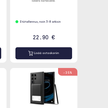
lokero käteiselle.
Etätallennus, noin 3-8 arkisin
22.90 €
Lisää ostoskoriin
-35%