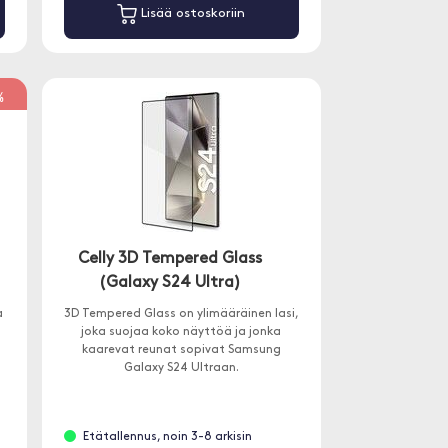
Lisää ostoskoriin
%
Celly 3D Tempered Glass
(Galaxy S24 Ultra)
a
3D Tempered Glass on ylimääräinen lasi,
joka suojaa koko näyttöä ja jonka
kaarevat reunat sopivat Samsung
Galaxy S24 Ultraan.
Etätallennus, noin 3-8 arkisin