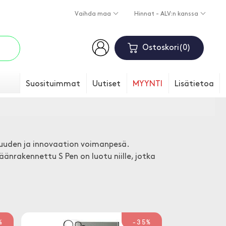
Vaihda maa
Hinnat - ALV:n kanssa
Ostoskori
0
Suosituimmat
Uutiset
MYYNTI
Lisätietoa
vuuden ja innovaation voimanpesä.
änrakennettu S Pen on luotu niille, jotka
%
-35%