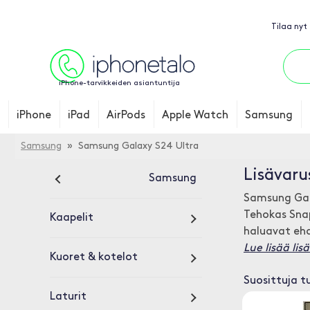
Tilaa nyt
iPhone-tarvikkeiden asiantuntija
iPhone
iPad
AirPods
Apple Watch
Samsung
Samsung
» Samsung Galaxy S24 Ultra
Lisävaru
Samsung
Samsung Gala
Tehokas Snap
Kaapelit
haluavat eh
Lue lisää li
Kuoret & kotelot
Suosittuja t
Laturit