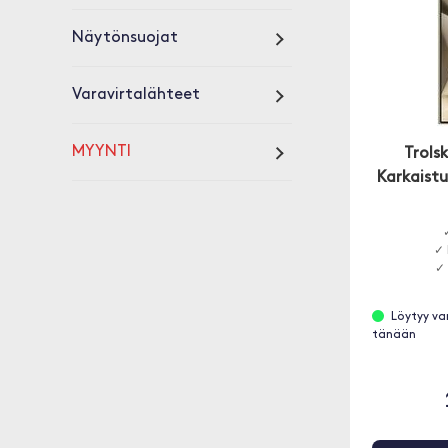
Näytönsuojat
Varavirtalähteet
MYYNTI
Trols
Karkaistu
✓ 
✓
Löytyy va
tänään