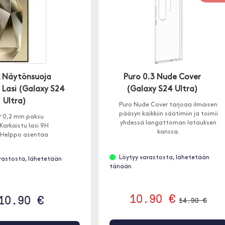
k Näytönsuoja
Puro 0.3 Nude Cover
 Lasi (Galaxy S24
(Galaxy S24 Ultra)
Ultra)
Puro Nude Cover tarjoaa ilmaisen
pääsyn kaikkiin säätimiin ja toimii
✓0,2 mm paksu
yhdessä langattoman latauksen
Karkaistu lasi 9H
kanssa.
 Helppo asentaa
Löytyy varastosta, lähetetään
rastosta, lähetetään
tänään
10.90 €
10.90 €
14.90 €