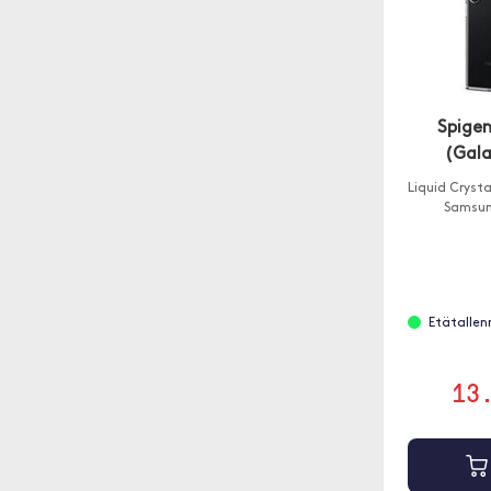
Spigen
(Gala
Liquid Cryst
Samsung
Etätallenn
13