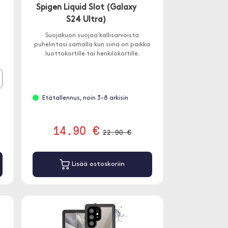
Spigen Liquid Slot (Galaxy
S24 Ultra)
Suojakuori suojaa kallisarvoista
puhelintasi samalla kun siinä on paikka
luottokortille tai henkilökortille.
Etätallennus, noin 3-8 arkisin
14.90 €
22.90 €
Lisää ostoskoriin