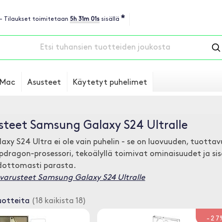
*
 - Tilaukset toimitetaan
5h 31m 00s
sisällä
Mac
Asusteet
Käytetyt puhelimet
steet Samsung Galaxy S24 Ultralle
xy S24 Ultra ei ole vain puhelin - se on luovuuden, tuotta
dragon-prosessori, tekoälyllä toimivat ominaisuudet ja sisä
dottomasti parasta.
sävarusteet Samsung Galaxy S24 Ultralle
uotteita
(18 kaikista 18)
-27