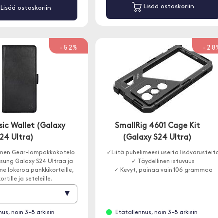
Lisää ostoskoriin
Lisää ostoskoriin
-52%
-28
sic Wallet (Galaxy
SmallRig 4601 Cage Kit
24 Ultra)
(Galaxy S24 Ultra)
inen Gear-lompakkokotelo
✓Liitä puhelimeesi useita lisävarusteit
sung Galaxy S24 Ultraa ja
✓ Täydellinen istuvuus
me lokeroa pankkikorteille,
✓ Kevyt, painaa vain 106 grammaa
ortille ja seteleille.
▾
us, noin 3-8 arkisin
Etätallennus, noin 3-8 arkisin