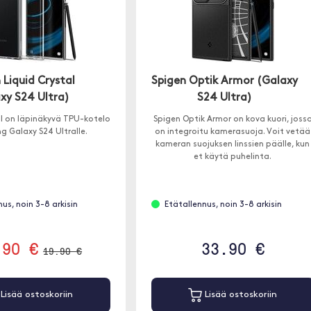
 Liquid Crystal
Spigen Optik Armor (Galaxy
xy S24 Ultra)
S24 Ultra)
al on läpinäkyvä TPU-kotelo
Spigen Optik Armor on kova kuori, joss
 Galaxy S24 Ultralle.
on integroitu kamerasuoja. Voit vetää
kameran suojuksen linssien päälle, kun
et käytä puhelinta.
us, noin 3-8 arkisin
Etätallennus, noin 3-8 arkisin
.90 €
33.90 €
19.90 €
Lisää ostoskoriin
Lisää ostoskoriin