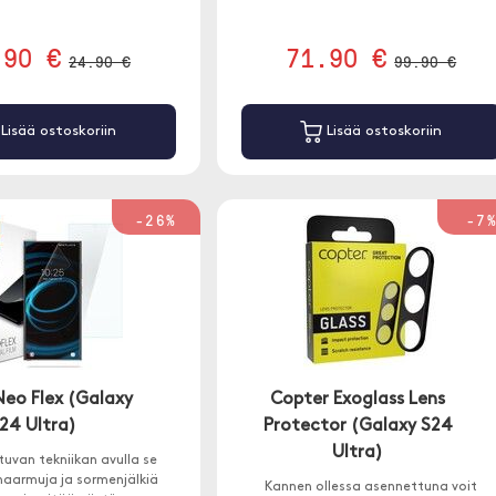
.90 €
71.90 €
24.90 €
99.90 €
Lisää ostoskoriin
Lisää ostoskoriin
-26%
-7
Neo Flex (Galaxy
Copter Exoglass Lens
24 Ultra)
Protector (Galaxy S24
Ultra)
tuvan tekniikan avulla se
naarmuja ja sormenjälkiä
Kannen ollessa asennettuna voit