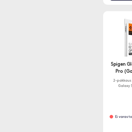
Spigen Gl
Pro (Ga
2-pakkaus
Galaxy S
Ei varasto