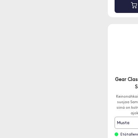
Gear Clas
S
Keinonahka
suojaa Sam
siinä on kol
ajok
Musta
Etätallenn