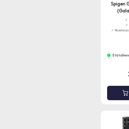
Spigen G
(Gala
✓ 
✓ 
✓ Asennus
Etätallenn