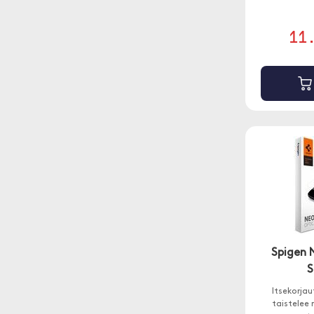
11
Spigen 
S
Itsekorjau
taistelee 