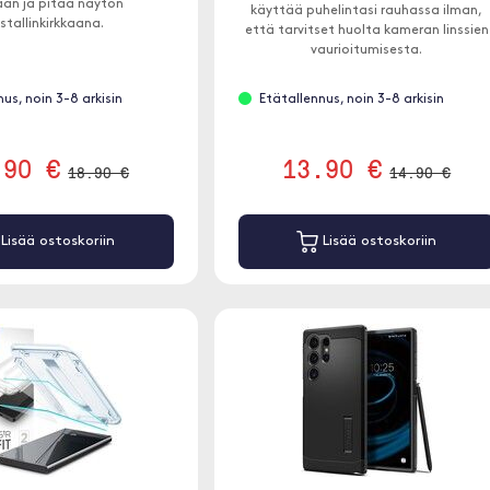
aan ja pitää näytön
käyttää puhelintasi rauhassa ilman,
istallinkirkkaana.
että tarvitset huolta kameran linssien
vaurioitumisesta.
us, noin 3-8 arkisin
Etätallennus, noin 3-8 arkisin
.90 €
13.90 €
18.90 €
14.90 €
Lisää ostoskoriin
Lisää ostoskoriin