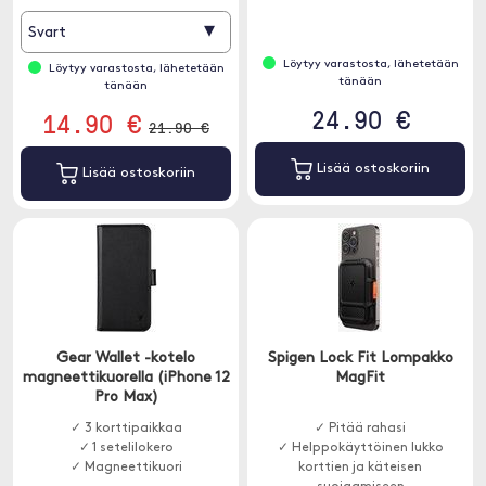
▾
Svart
Löytyy varastosta, lähetetään
Löytyy varastosta, lähetetään
tänään
tänään
24.90 €
14.90 €
21.90 €
Lisää ostoskoriin
Lisää ostoskoriin
Gear Wallet -kotelo
Spigen Lock Fit Lompakko
magneettikuorella (iPhone 12
MagFit
Pro Max)
✓ 3 korttipaikkaa
✓ Pitää rahasi
✓ 1 setelilokero
✓ Helppokäyttöinen lukko
✓ Magneettikuori
korttien ja käteisen