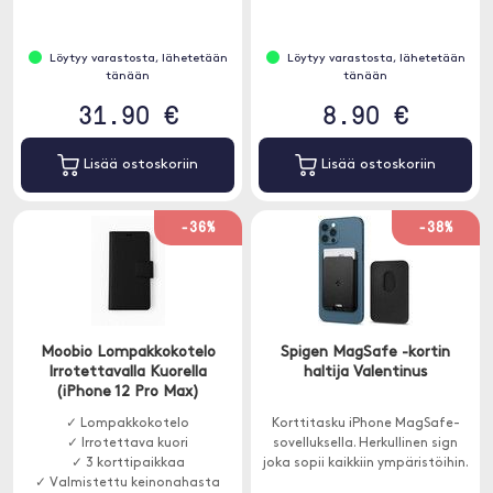
Löytyy varastosta, lähetetään
Löytyy varastosta, lähetetään
tänään
tänään
31.90 €
8.90 €
Lisää ostoskoriin
Lisää ostoskoriin
-36%
-38%
Moobio Lompakkokotelo
Spigen MagSafe -kortin
Irrotettavalla Kuorella
haltija Valentinus
(iPhone 12 Pro Max)
✓ Lompakkokotelo
Korttitasku iPhone MagSafe-
✓ Irrotettava kuori
sovelluksella. Herkullinen sign
✓ 3 korttipaikkaa
joka sopii kaikkiin ympäristöihin.
✓ Valmistettu keinonahasta