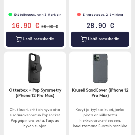
Etätallennus, noin 3-8 arkisin
Ei varastossa, 2-6 viikkoa
16.90 €
28.90 €
38.90 €
Lisää ostoskoriin
Lisää ostoskoriin
Otterbox + Pop Symmetry
Krusell SandCover (iPhone 12
(iPhone 12 Pro Max)
Pro Max)
Ohut kuori, erittäin hyvä pito
Kevyt ja tyylikäs kuori, jonka
sisäänrakennetun Popsocket
pinta on kiillotettu
Popgripin ansiosta. Tarjoaa
hiekkakivirakenteeseen.
hyvän suojan
Innoittamana Ruotsin rannikko
putoamisvammoja, iskuja ja
ja sen kiviset saaret. sign mainos