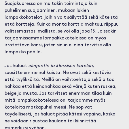
Suojakuoressa on muitakin toimintoja kuin
puhelimen suojaaminen, mukaan lukien
lompakkokotelot, joihin voit säilyttää sekä käteistä
että kortteja. Kuinka monta korttia mahtuu, riippuu
valitsemastasi mallista, se voi olla jopa 15. Joissakin
tarjoamissamme lompakkokoteloissa on myös
irrotettava kansi, joten sinun ei aina tarvitse olla
lompakko päällä.
Jos haluat
elegantin ja klassisen kotelon
,
suosittelemme nahkaista. Ne ovat sekä kestäviä
että tyylikkäitä. Meillä on vaihtoehtoja sekä aitoa
nahkaa että keinonahkaa sekä värejä kuten ruskea,
beige ja musta. Jos tarvitset enemmän tilaa kuin
mitä lompakkokotelossa on, tarjoamme myös
koteloita matkapuhelimeesi. Ne sopivat
täydellisesti, jos haluat pitää kätesi vapaina, koska
ne voidaan ripustaa kaulaan tai kiinnittää
esimerkiksi vyöhön.