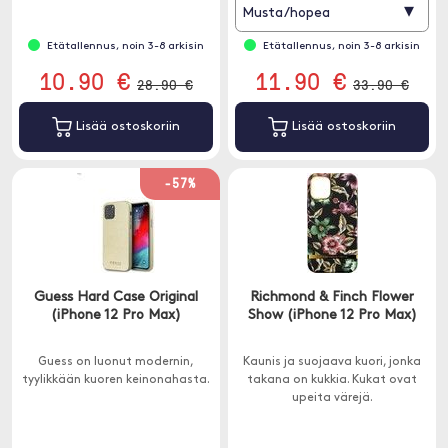
▾
Musta/hopea
Etätallennus, noin 3-8 arkisin
Etätallennus, noin 3-8 arkisin
10.90 €
11.90 €
28.90 €
33.90 €
Lisää ostoskoriin
Lisää ostoskoriin
-57%
Guess Hard Case Original
Richmond & Finch Flower
(iPhone 12 Pro Max)
Show (iPhone 12 Pro Max)
Guess on luonut modernin,
Kaunis ja suojaava kuori, jonka
tyylikkään kuoren keinonahasta.
takana on kukkia. Kukat ovat
upeita värejä.