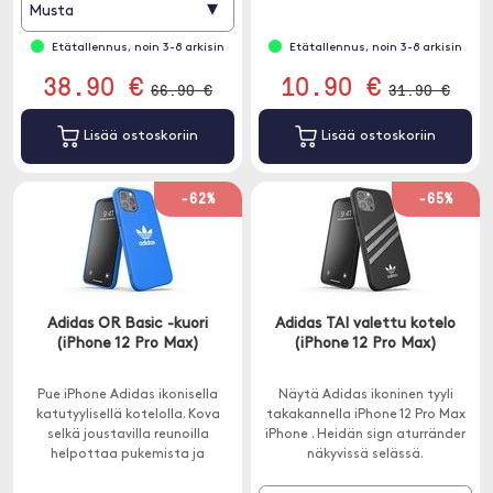
▾
Musta
Etätallennus, noin 3-8 arkisin
Etätallennus, noin 3-8 arkisin
38.90 €
10.90 €
66.90 €
31.90 €
Lisää ostoskoriin
Lisää ostoskoriin
-62%
-65%
Adidas OR Basic -kuori
Adidas TAI valettu kotelo
(iPhone 12 Pro Max)
(iPhone 12 Pro Max)
Pue iPhone Adidas ikonisella
Näytä Adidas ikoninen tyyli
katutyylisellä kotelolla. Kova
takakannella iPhone 12 Pro Max
selkä joustavilla reunoilla
iPhone . Heidän sign aturränder
helpottaa pukemista ja
näkyvissä selässä.
riisumista.