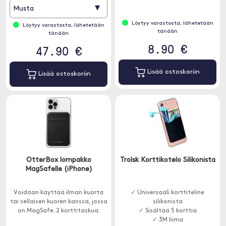
▾
Musta
Löytyy varastosta, lähetetään
Löytyy varastosta, lähetetään
tänään
tänään
8.90 €
47.90 €
Lisää ostoskoriin
Lisää ostoskoriin
OtterBox lompakko
Trolsk Korttikotelo Silikonista
MagSafelle (iPhone)
Voidaan käyttää ilman kuorta
✓ Universaali korttiteline
tai sellaisen kuoren kanssa, jossa
silikonista
on MagSafe. 2 korttitaskua.
✓ Sisältää 5 korttia
✓ 3M liima