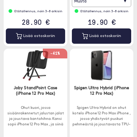
▾
Musta
Etätallennus, noin 3-8 arkisin
Etätallennus, noin 3-8 arkisin
28.90 €
19.90 €
Lisää ostoskoriin
Lisää ostoskoriin
-41%
Joby StandPoint Case
Spigen Ultra Hybrid (iPhone
(iPhone 12 Pro Max)
12 Pro Max)
Ohut kuori, jossa
Spigen Ultra Hybrid on ohut
sisäänrakennetut jalustan jalat
kotelo iPhone 12 Pro Max iPhone ,
ja joustava kantohihna. Kansi
jossa yhdistyvät puskuri
sopii iPhone 12 Pro Max , ja siinä
pehmeästä ja joustavasta TPU-
on Cold Shoe -kiinnitys ulkoisten
materiaalista ja läpinäkyvä kova
valokuvatarvikkeiden
muovi.