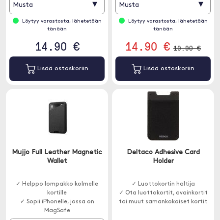
▾
▾
Musta
Musta
Löytyy varastosta, lähetetään
Löytyy varastosta, lähetetään
tänään
tänään
14.90 €
14.90 €
19.90 €
Lisää ostoskoriin
Lisää ostoskoriin
Mujjo Full Leather Magnetic
Deltaco Adhesive Card
Wallet
Holder
✓ Helppo lompakko kolmelle
✓ Luottokortin haltija
kortille
✓ Ota luottokortit, avainkortit
✓ Sopii iPhonelle, jossa on
tai muut samankokoiset kortit
MagSafe