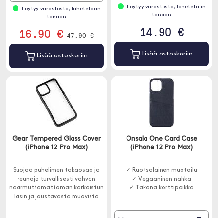
Löytyy varastosta, lähetetään
Löytyy varastosta, lähetetään
tänään
tänään
14.90 €
16.90 €
47.90 €
Lisää ostoskoriin
Lisää ostoskoriin
Gear Tempered Glass Cover
Onsala One Card Case
(iPhone 12 Pro Max)
(iPhone 12 Pro Max)
Suojaa puhelimen takaosaa ja
✓ Ruotsalainen muotoilu
reunoja turvallisesti vahvan
✓ Vegaaninen nahka
naarmuttamattoman karkaistun
✓ Takana korttipaikka
lasin ja joustavasta muovista
valmistettujen iskuja
vaimentavien sivujen ansiosta.