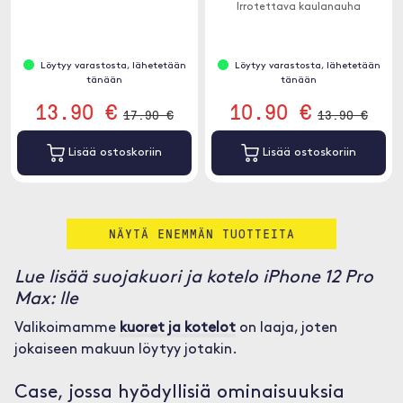
Irrotettava kaulanauha
Löytyy varastosta, lähetetään
Löytyy varastosta, lähetetään
tänään
tänään
13.90 €
10.90 €
17.90 €
13.90 €
Lisää ostoskoriin
Lisää ostoskoriin
NÄYTÄ ENEMMÄN TUOTTEITA
Lue lisää suojakuori ja kotelo iPhone 12 Pro
Max: lle
Valikoimamme
kuoret ja kotelot
on laaja, joten
jokaiseen makuun löytyy jotakin.
Case, jossa hyödyllisiä ominaisuuksia