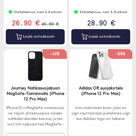
asentamista varten.
Etätallennus, noin 3-8 arkisin
Etätallennus, noin 3-8 arkisin
26.90 €
28.90 €
45.90 €
Lisää ostoskoriin
Lisää ostoskoriin
-42%
-66%
Journey Nahkasuojakuori
Adidas OR suojakotelo
MagSafe-Toiminnolla (iPhone
(iPhone 12 Pro Max)
12 Pro Max)
iPhone 12: n MagSafe-ominaisuus
mini malistinen kuori, joka on
on täysin yhteensopiva näiden
sign näyttämään puhelimesi sign
nahkakoteloiden kanssa, joten
kun Adidas logo on takana.
voit silti napsauttaa MagSafe-
lompakkoasi taakse tai ladata
akkua MagSafe-laturilla.