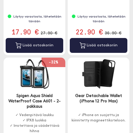
Löytyy varastosta, lähetetään
Löytyy varastosta, lähetetään
tänään
tänään
17.90 €
22.90 €
27.90 €
36.90 €
Lisää ostoskoriin
Lisää ostoskoriin
-32%
Spigen Aqua Shield
Gear Detachable Wallet
WaterProof Case A601 - 2-
(iPhone 12 Pro Max)
pakkaus
✓ Vedenpitävä laukku
✓ iPhone on suojattu ja
✓ IPX8 luokka
kiinnitetty magneettikoteloon.
✓ Irrotettava ja säädettävä
hihna