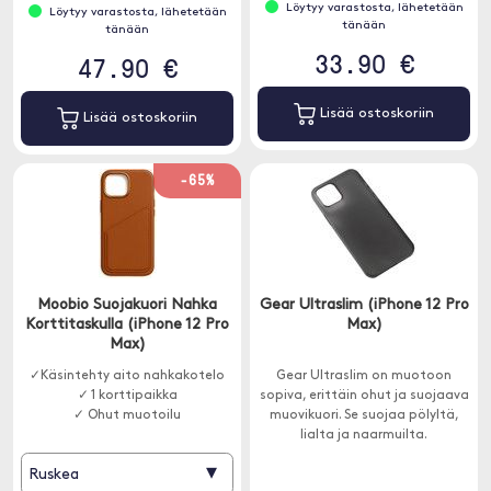
Löytyy varastosta, lähetetään
Löytyy varastosta, lähetetään
tänään
tänään
33.90 €
47.90 €
Lisää ostoskoriin
Lisää ostoskoriin
-65%
Moobio Suojakuori Nahka
Gear Ultraslim (iPhone 12 Pro
Korttitaskulla (iPhone 12 Pro
Max)
Max)
✓Käsintehty aito nahkakotelo
Gear Ultraslim on muotoon
✓ 1 korttipaikka
sopiva, erittäin ohut ja suojaava
✓ Ohut muotoilu
muovikuori. Se suojaa pölyltä,
lialta ja naarmuilta.
▾
Ruskea