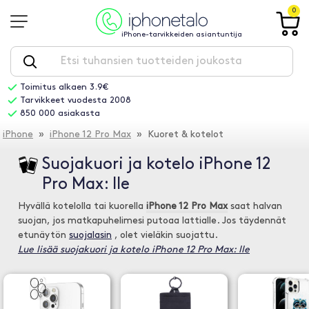
0
iPhone-tarvikkeiden asiantuntija
Toimitus alkaen 3.9€
Tarvikkeet vuodesta 2008
850 000 asiakasta
iPhone
»
iPhone 12 Pro Max
» Kuoret & kotelot
Suojakuori ja kotelo iPhone 12
Pro Max: lle
Hyvällä kotelolla tai kuorella
iPhone 12 Pro Max
saat halvan
suojan, jos matkapuhelimesi putoaa lattialle. Jos täydennät
etunäytön
suojalasin
, olet vieläkin suojattu.
Lue lisää suojakuori ja kotelo iPhone 12 Pro Max: lle