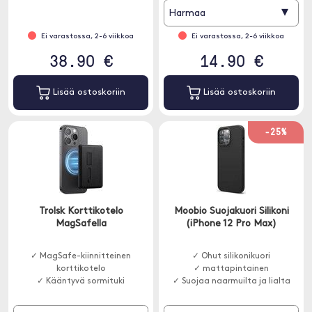
kömpelöitä liikkeitä vastaan.
tarkoilla aukoilla kaikille
▾
Harmaa
toiminnoille.
Ei varastossa, 2-6 viikkoa
Ei varastossa, 2-6 viikkoa
38.90 €
14.90 €
Lisää ostoskoriin
Lisää ostoskoriin
-25%
Trolsk Korttikotelo
Moobio Suojakuori Silikoni
MagSafella
(iPhone 12 Pro Max)
✓ MagSafe-kiinnitteinen
✓ Ohut silikonikuori
korttikotelo
✓ mattapintainen
✓ Kääntyvä sormituki
✓ Suojaa naarmuilta ja lialta