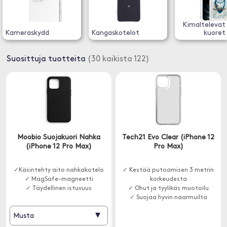
Kimaltelevat 
Kameraskydd
Kangaskotelot
kuoret
Suosittuja tuotteita
(30 kaikista 122)
Moobio Suojakuori Nahka
Tech21 Evo Clear (iPhone 12
(iPhone 12 Pro Max)
Pro Max)
✓Käsintehty aito nahkakotelo
✓ Kestää putoamisen 3 metrin
✓ MagSafe-magneetti
korkeudesta
✓ Täydellinen istuvuus
✓ Ohut ja tyylikäs muotoilu
✓ Suojaa hyvin naarmuilta
▾
Musta