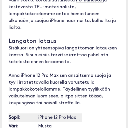
Valmistettu korkealaatuisesta
PU-nahasta
ja
kestävästä TPU-materiaalista,
lompakkokotelomme antaa hienostuneen
ulkonäön ja suojaa iPhone naarmuilta, kolhuilta ja
lialta.
Langaton lataus
Sisäkuori on yhteensopiva langattoman latauksen
kanssa. Sinun ei siis tarvitse irrottaa puhelinta
kotelosta ennen lataamista.
Anna iPhone 12 Pro Max sen ansaitsema suoja ja
tyyli irrotettavalla kuorella varustetulla
lompakkokotelollamme. Täydellinen tyylikkään
vaikutelman luomiseen, olitpa sitten töissä,
kaupungissa tai päivällistreffeillä.
Sopii:
iPhone 12 Pro Max
Väri:
Musta