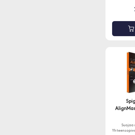
Spi
AlignMas
Suojaa 
Yhteensopiva