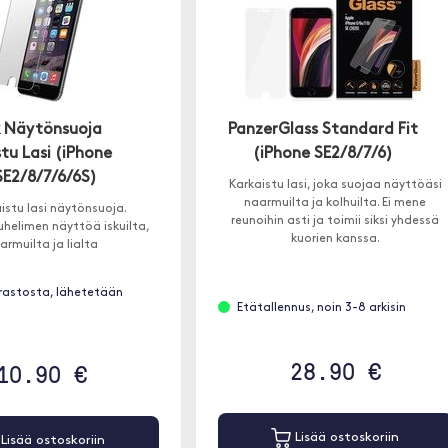
k Näytönsuoja
PanzerGlass Standard Fit
tu Lasi (iPhone
(iPhone SE2/8/7/6)
SE2/8/7/6/6S)
Karkaistu lasi, joka suojaa näyttöäsi
naarmuilta ja kolhuilta. Ei mene
istu lasi näytönsuoja.
reunoihin asti ja toimii siksi yhdessä
helimen näyttöä iskuilta,
kuorien kanssa.
armuilta ja lialta
rastosta, lähetetään
Etätallennus, noin 3-8 arkisin
28.90 €
10.90 €
Lisää ostoskoriin
Lisää ostoskoriin