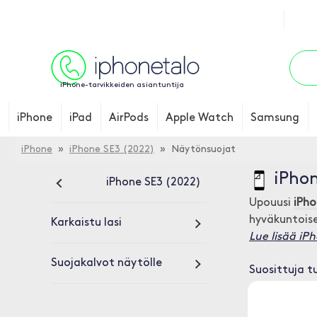
iPhone-tarvikkeiden asiantuntija
iPhone
iPad
AirPods
Apple Watch
Samsung
iPhone
»
iPhone SE3 (2022)
» Näytönsuojat
iPhon
iPhone SE3 (2022)
Upouusi
iPho
hyväkuntois
Karkaistu lasi
Lue lisää iP
Suojakalvot näytölle
Suosittuja t