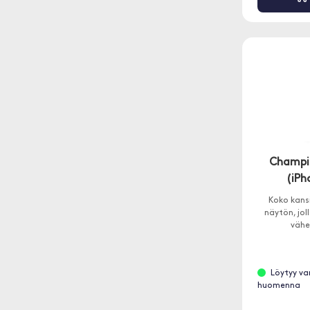
Champio
(iPh
Koko kans
näytön, jol
väh
Löytyy va
huomenna