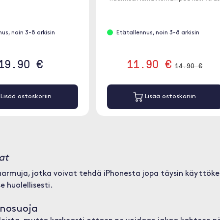
ja tarjoaa siten äärimmäisen suojan
naarmuilta ja halkeamilta.
us, noin 3-8 arkisin
Etätallennus, noin 3-8 arkisin
19.90 €
11.90 €
14.90 €
Lisää ostoskoriin
Lisää ostoskoriin
at
 naarmuja, jotka voivat tehdä iPhonesta jopa täysin käytt
e huolellisesti.
anosuoja