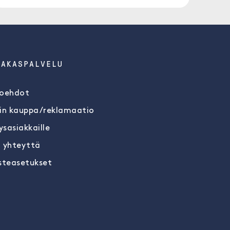
IAKASPALVELU
oehdot
in kauppa/reklamaatio
ysasiakkaille
 yhteyttä
steasetukset