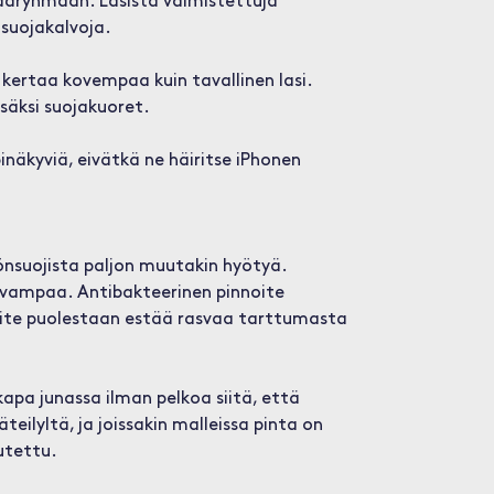
ääryhmään. Lasista valmistettuja
 suojakalvoja.
 kertaa kovempaa kuin tavallinen lasi.
isäksi suojakuoret.
näkyviä, eivätkä ne häiritse iPhonen
önsuojista paljon muutakin hyötyä.
avampaa. Antibakteerinen pinnoite
noite puolestaan estää rasvaa tarttumasta
kapa junassa ilman pelkoa siitä, että
teilyltä, ja joissakin malleissa pinta on
utettu.