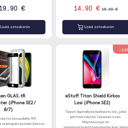
19.90 €
14.90 €
18.90 €
Lisää ostoskoriin
Lisää ostoskoriin
-20
gen GLAS.tR
eStuff Titan Shield Kirkas
ter (iPhone SE2 /
Lasi (iPhone SE2)
8/7)
Täysin läpinäkyvä karkaistu lasi, joka
peittää näytön tasaisen osan.
näyttö kovuudella 9H.
Näytönsuoja on
 useimpien kuorien kanssa.
naarmuuntumattomampaa kuin teräs