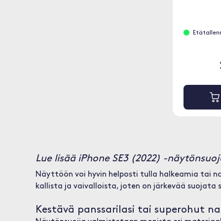
Etätallenn
Lue lisää iPhone SE3 (2022) -näytönsuoj
Näyttöön voi hyvin helposti tulla halkeamia tai
kallista ja vaivalloista, joten on järkevää suojata s
Kestävä panssarilasi tai superohut n