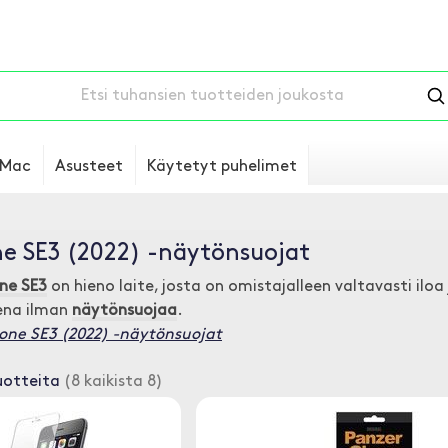
Mac
Asusteet
Käytetyt puhelimet
e SE3 (2022) -näytönsuojat
ne SE3
on hieno laite, josta on omistajalleen valtavasti iloa
ena ilman
näytönsuojaa
.
hone SE3 (2022) -näytönsuojat
uotteita
(8 kaikista 8)