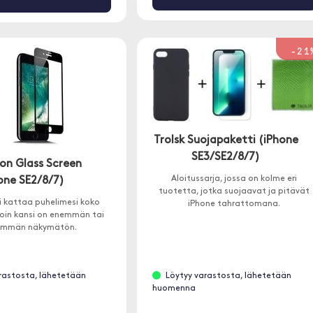
-21
Trolsk Suojapaketti (iPhone
SE3/SE2/8/7)
n Glass Screen
Aloitussarja, jossa on kolme eri
one SE2/8/7)
tuotetta, jotka suojaavat ja pitävät
i kattaa puhelimesi koko
iPhone tahrattomana.
loin kansi on enemmän tai
emmän näkymätön.
rastosta, lähetetään
Löytyy varastosta, lähetetään
huomenna