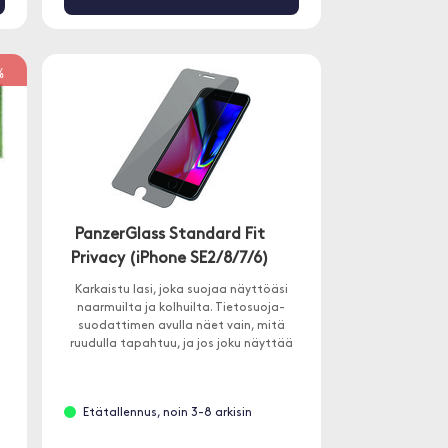
%
PanzerGlass Standard Fit
Privacy (iPhone SE2/8/7/6)
Karkaistu lasi, joka suojaa näyttöäsi
naarmuilta ja kolhuilta. Tietosuoja-
suodattimen avulla näet vain, mitä
ruudulla tapahtuu, ja jos joku näyttää
sivulta, hän näkee vain mustan ruudun.
Etätallennus, noin 3-8 arkisin