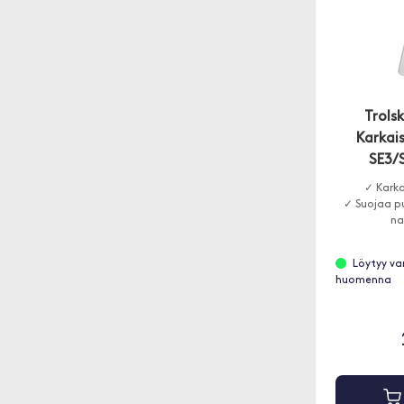
Trols
Karkais
SE3/
✓ Karka
✓ Suojaa pu
na
Löytyy va
huomenna