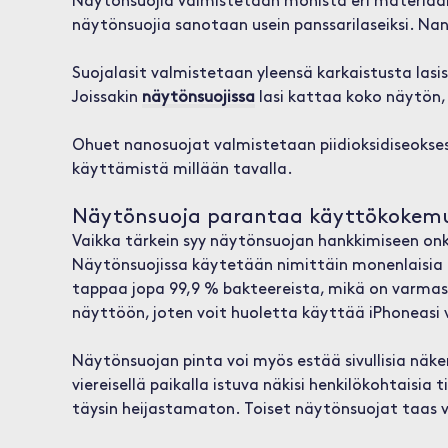
Näytönsuojia valmistetaan monista eri materiaal
näytönsuojia sanotaan usein panssarilaseiksi. Na
Suojalasit valmistetaan yleensä karkaistusta lasi
Joissakin
näytönsuojissa
lasi kattaa koko näytön, t
Ohuet nanosuojat valmistetaan piidioksidiseoksest
käyttämistä millään tavalla.
Näytönsuoja parantaa käyttökokem
Vaikka tärkein syy näytönsuojan hankkimiseen on
Näytönsuojissa käytetään nimittäin monenlaisia 
tappaa jopa 99,9 % bakteereista, mikä on varmas
näyttöön, joten voit huoletta käyttää iPhoneasi v
Näytönsuojan pinta voi myös estää sivullisia näkem
viereisellä paikalla istuva näkisi henkilökohtaisia
täysin heijastamaton. Toiset näytönsuojat taas vo