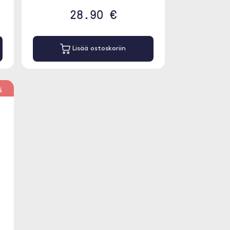
28.90 €
Lisää ostoskoriin
%