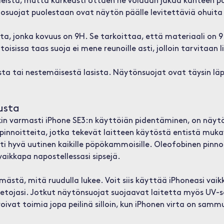
eista, mutta karkeasti ottaen ne voidaan jakaa kahteen p
nosuojat puolestaan ovat näytön päälle levitettäviä ohuita
sta, jonka kovuus on 9H. Se tarkoittaa, että materiaali on 9
oisissa taas suoja ei mene reunoille asti, jolloin tarvitaan l
a tai nestemäisestä lasista. Näytönsuojat ovat täysin läpi
usta
kin varmasti iPhone SE3:n käyttöiän pidentäminen, on näyt
pinnoitteita, jotka tekevät laitteen käytöstä entistä muk
ti hyvä uutinen kaikille pöpökammoisille. Oleofobinen pin
aikkapa napostellessasi sipsejä.
ästä, mitä ruudulla lukee. Voit siis käyttää iPhoneasi vaik
 tietojasi. Jotkut näytönsuojat suojaavat laitetta myös UV-sä
ivat toimia jopa peilinä silloin, kun iPhonen virta on samm