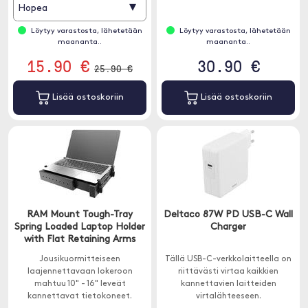
porttia tangent , USB-tikkujen
▾
Hopea
tai tulostimien helpon
liittämisen varmistamiseksi.
Löytyy varastosta, lähetetään
Löytyy varastosta, lähetetään
maananta..
maananta..
15.90 €
30.90 €
25.90 €
Lisää ostoskoriin
Lisää ostoskoriin
RAM Mount Tough-Tray
Deltaco 87W PD USB-C Wall
Spring Loaded Laptop Holder
Charger
with Flat Retaining Arms
Jousikuormitteiseen
Tällä USB-C-verkkolaitteella on
laajennettavaan lokeroon
riittävästi virtaa kaikkien
mahtuu 10" - 16" leveät
kannettavien laitteiden
kannettavat tietokoneet.
virtalähteeseen.