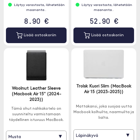
Löytyy varastosta, lähetetään
Löytyy varastosta, lähetetään
maananta..
maananta..
8.90 €
52.90 €
Lisää ostoskoriin
Lisää ostoskoriin
Trolsk Kuori Slim (MacBook
Woolnut Leather Sleeve
Air 15 (2023-2025))
(Macbook Air 15" (2024-
2023))
Mattakansi, joka suojaa uutta
Tämä ohut nahkakotelo on
Macbook kolhuilta, naarmuilta ja
suunniteltu varmistamaan
lialta.
täydellinen istuvuus MacBook.
▾
▾
Läpinäkyvä
Musta