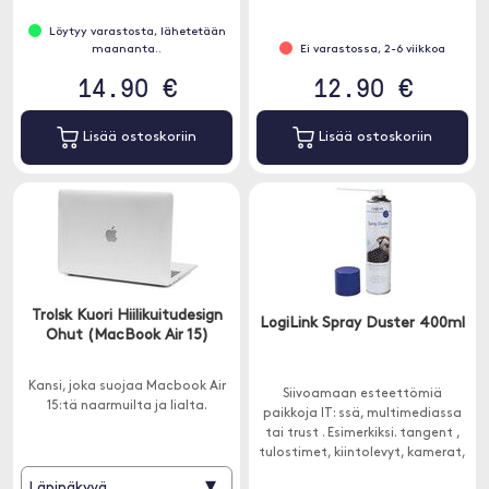
Löytyy varastosta, lähetetään
maananta..
Ei varastossa, 2-6 viikkoa
14.90 €
12.90 €
Lisää ostoskoriin
Lisää ostoskoriin
Trolsk Kuori Hiilikuitudesign
LogiLink Spray Duster 400ml
Ohut (MacBook Air 15)
Kansi, joka suojaa Macbook Air
Siivoamaan esteettömiä
15:tä naarmuilta ja lialta.
paikkoja IT: ssä, multimediassa
tai trust . Esimerkiksi. tangent ,
tulostimet, kiintolevyt, kamerat,
kopiokoneet, matkapuhelimet,
▾
Läpinäkyvä