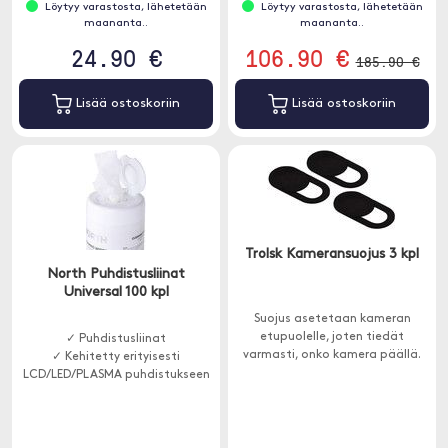
Löytyy varastosta, lähetetään
Löytyy varastosta, lähetetään
maananta..
maananta..
24.90 €
106.90 €
185.90 €
Lisää ostoskoriin
Lisää ostoskoriin
Trolsk Kameransuojus 3 kpl
North Puhdistusliinat
Universal 100 kpl
Suojus asetetaan kameran
etupuolelle, joten tiedät
✓ Puhdistusliinat
varmasti, onko kamera päällä.
✓ Kehitetty erityisesti
LCD/LED/PLASMA puhdistukseen