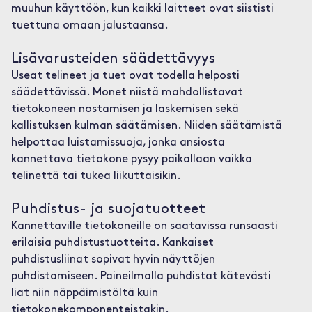
muuhun käyttöön, kun kaikki laitteet ovat siististi
tuettuna omaan jalustaansa.
Lisävarusteiden säädettävyys
Useat telineet ja tuet ovat todella helposti
säädettävissä. Monet niistä mahdollistavat
tietokoneen nostamisen ja laskemisen sekä
kallistuksen kulman säätämisen. Niiden säätämistä
helpottaa luistamissuoja, jonka ansiosta
kannettava tietokone pysyy paikallaan vaikka
telinettä tai tukea liikuttaisikin.
Puhdistus- ja suojatuotteet
Kannettaville tietokoneille on saatavissa runsaasti
erilaisia puhdistustuotteita. Kankaiset
puhdistusliinat sopivat hyvin näyttöjen
puhdistamiseen. Paineilmalla puhdistat kätevästi
liat niin näppäimistöltä kuin
tietokonekomponenteistakin.