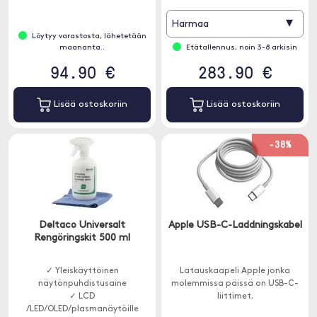
virtalähdeporttia, 90 W ja 18 W,
jopa vaativimpien USB-C-
▾
Harmaa
laitteiden lataamiseen täydellä
Löytyy varastosta, lähetetään
nopeudella - ilman virranjakoa.
maananta..
Etätallennus, noin 3-8 arkisin
94.90 €
283.90 €
Lisää ostoskoriin
Lisää ostoskoriin
-38%
Deltaco Universalt
Apple USB-C-Laddningskabel
Rengöringskit 500 ml
✓ Yleiskäyttöinen
Latauskaapeli Apple jonka
näytönpuhdistusaine
molemmissa päissä on USB-C-
✓ LCD
liittimet.
/LED/OLED/plasmanäytöille