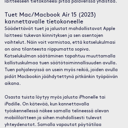
laitteeseen tietokoneesi pitää palaverissa yhdistää.
Tuet Mac/Macbook Air 15 (2023)
kannettavalle tietokoneelle
Säädettävät tuet ja jalustat mahdollistavat Apple
laitteesi tukevan kiinnityksen ja sen asentojen
vaihtelut. Näin voit varmistaa, että katselukulmasi
on aina tilanteesta riippumatta sopiva.
Katselukulman säätäminen tapahtuu muuttamalla
kallistuskulmaa tuen säätötoiminnallisuuden avulla.
Tuen pohjalevyissä on usein myös reikiä, joiden avulla
pidät Macbookin jäähdytettynä pitkänkin työpäivän
aikana.
Osasta tuista löytyy myös jalusta iPhonelle tai
iPadille. On kätevää, kun kannettavalla
työskennellessä näkee samalla telineessä olevan
mobiililaitteen ja siihen mahdollisesti tulevat
yhteydenotot. Samalla vapautat pöytätilaa