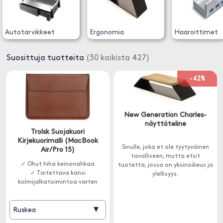
Autotarvikkeet
Ergonomia
Haaroittimet
Suosittuja tuotteita
(30 kaikista 427)
-42%
New Generation Charles-
näyttöteline
Trolsk Suojakuori
Kirjekuorimalli (MacBook
Sinulle, joka et ole tyytyväinen
Air/Pro 15)
tavalliseen, mutta etsit
✓ Ohut hiha keinonahkaa
tuotetta, jossa on yksinoikeus ja
✓ Taitettava kansi
ylellisyys.
kolmijalkatoimintoa varten
▾
Ruskea