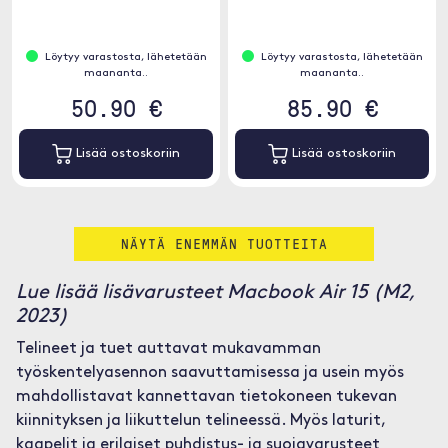
Löytyy varastosta, lähetetään
Löytyy varastosta, lähetetään
maananta..
maananta..
50.90 €
85.90 €
Lisää ostoskoriin
Lisää ostoskoriin
NÄYTÄ ENEMMÄN TUOTTEITA
Lue lisää lisävarusteet Macbook Air 15 (M2,
2023)
Telineet ja tuet auttavat mukavamman
työskentelyasennon saavuttamisessa ja usein myös
mahdollistavat kannettavan tietokoneen tukevan
kiinnityksen ja liikuttelun telineessä. Myös laturit,
kaapelit ja erilaiset puhdistus- ja suojavarusteet