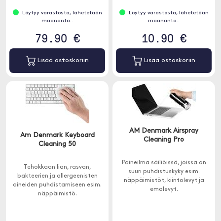
Löytyy varastosta, lähetetään
Löytyy varastosta, lähetetään
maananta..
maananta..
79.90 €
10.90 €
Lisää ostoskoriin
Lisää ostoskoriin
AM Denmark Airspray
Am Denmark Keyboard
Cleaning Pro
Cleaning 50
Paineilma säiliöissä, joissa on
Tehokkaan lian, rasvan,
suuri puhdistuskyky esim.
bakteerien ja allergeenisten
näppäimistöt, kiintolevyt ja
aineiden puhdistamiseen esim.
emolevyt.
näppäimistö.