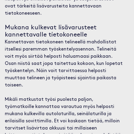
ovat tärkeitä lisävarusteita kannettavaan
tietokoneeseen.
Mukana kulkevat lisävarusteet
kannettavalle tietokoneelle
Kannettavan tietokoneen telineellä mahdollistat
itsellesi paremman työskentelyasennon. Telineitä
voit myös siirtää helposti haluamaasi paikkaan.
Osan niistä saat jopa taitettua kokoon, kun lopetat
työskentelyn. Näin voit tarvittaessa helposti
muuttaa telineen ja työpisteesi sijaintia paikasta
toiseen.
Mikäli matkustat työsi puolesta paljon,
työmatkoille kannattaa varautua myös helposti
mukana kulkevilla autolaturilla, seinälaturilla ja
erilaisilla sovittimilla. Et voi koskaan tietää, milloin
tarvitset lisävirtaa akkuusi tai millaiseen