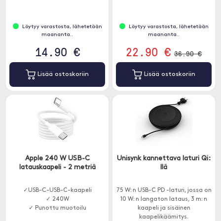
Löytyy varastosta, lähetetään
Löytyy varastosta, lähetetään
maananta..
maananta..
14.90 €
22.90 €
36.90 €
Lisää ostoskoriin
Lisää ostoskoriin
Apple 240 W USB-C
Unisynk kannettava laturi Qi:
latauskaapeli - 2 metriä
llä
✓USB-C-USB-C-kaapeli
75 W: n USB-C PD -laturi, jossa on
✓ 240W
10 W: n langaton lataus, 3 m: n
✓ Punottu muotoilu
kaapeli ja sisäinen
kaapelikäämitys.