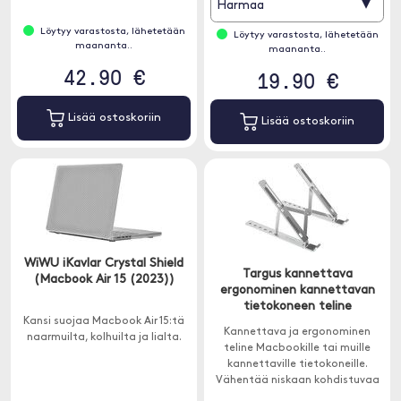
▾
Harmaa
Löytyy varastosta, lähetetään
Löytyy varastosta, lähetetään
maananta..
maananta..
42.90 €
19.90 €
Lisää ostoskoriin
Lisää ostoskoriin
WiWU iKavlar Crystal Shield
Targus kannettava
(Macbook Air 15 (2023))
ergonominen kannettavan
tietokoneen teline
Kansi suojaa Macbook Air 15:tä
Kannettava ja ergonominen
naarmuilta, kolhuilta ja lialta.
teline Macbookille tai muille
kannettaville tietokoneille.
Vähentää niskaan kohdistuvaa
rasitusta acer laitetta