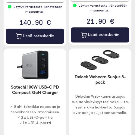
Löytyy varastosta, lähetetään
Löytyy varastosta, lähetetään
maananta..
maananta..
21.90 €
140.90 €
Lisää ostoskoriin
Lisää ostoskoriin
Delock Webcam Suojus 3-
pack
Satechi 100W USB-C PD
Compact GaN Charger
Delockin Web-kamerasuojus
suojaa yksityisyyttäsi vakoilulta,
✓ GaN-tekniikka nopeaan ja
esimerkiksi hakkerilta. Suojus
tehokkaaseen lataamiseen
avataan ja suljetaan sormella.
✓ 2 x USB-C-porttia
✓ 1 x USB-A-portti