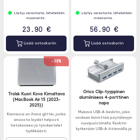
mukavaan katselukulmaan.
Löytyy varastosta, lähetetään
Löytyy varastosta, lähetetään
maananta..
maananta..
23.90 €
56.90 €
Lisää ostoskoriin
Lisää ostoskoriin
-39%
Orico Clip-tyyppinen
Trolsk Kuori Kova Kimaltava
alumiiniseos 4-porttinen
(MacBook Air 15 (2023-
napa
2025))
Mukava USB-A-keskitin, joka
Kannessa on ihana glitter, jonka
voidaan kiinnittää pöytälevyyn
ansiosta löydät helposti
ruuvipuristimella. Keskitin
tietokoneesi ja työskentelet
kytketään USB-A-liitännällä ja
tyylikkäästi.
tarjoaa 4 ylimääräistä USB-A-