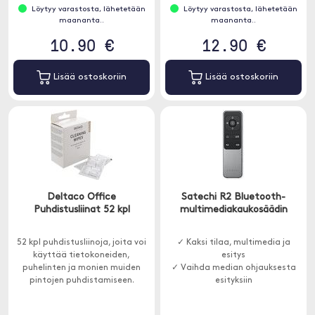
Löytyy varastosta, lähetetään
Löytyy varastosta, lähetetään
maananta..
maananta..
10.90 €
12.90 €
Lisää ostoskoriin
Lisää ostoskoriin
Deltaco Office
Satechi R2 Bluetooth-
Puhdistusliinat 52 kpl
multimediakaukosäädin
52 kpl puhdistusliinoja, joita voi
✓ Kaksi tilaa, multimedia ja
käyttää tietokoneiden,
esitys
puhelinten ja monien muiden
✓ Vaihda median ohjauksesta
pintojen puhdistamiseen.
esityksiin