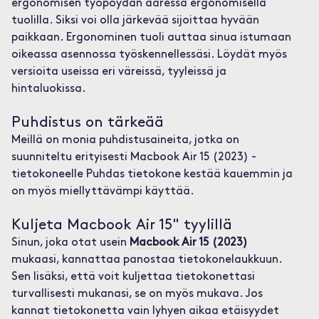
ergonomisen työpöydän ääressä ergonomisella
tuolilla. Siksi voi olla järkevää sijoittaa hyvään
paikkaan. Ergonominen tuoli auttaa sinua istumaan
oikeassa asennossa työskennellessäsi. Löydät myös
versioita useissa eri väreissä, tyyleissä ja
hintaluokissa.
Puhdistus on tärkeää
Meillä on monia puhdistusaineita, jotka on
suunniteltu erityisesti Macbook Air 15 (2023) -
tietokoneelle Puhdas tietokone kestää kauemmin ja
on myös miellyttävämpi käyttää.
Kuljeta Macbook Air 15" tyylillä
Sinun, joka otat usein
Macbook Air 15 (2023)
mukaasi, kannattaa panostaa tietokonelaukkuun.
Sen lisäksi, että voit kuljettaa tietokonettasi
turvallisesti mukanasi, se on myös mukava. Jos
kannat tietokonetta vain lyhyen aikaa etäisyydet