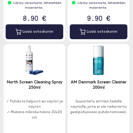
Löytyy varastosta, lähetetään
Löytyy varastosta, lähetetään
maananta..
maananta..
8.90 €
9.90 €
Lisää ostoskoriin
Lisää ostoskoriin
North Screen Cleaning Spray
AM Denmark Screen Cleaner
250ml
200ml
✓ Puhdista helposti eri näytöt ja
Suunniteltu erittäin herkille
näytöt
näytöille, joita ei ole tarkoitettu
✓ Mukana mikrokuituliina 20x20
geelipohjaiseen puhdistamiseen.
cm