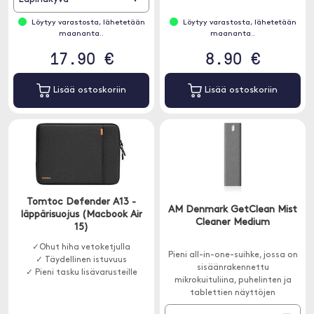
pelikonsolit, televisiot jne.
Löytyy varastosta, lähetetään
Löytyy varastosta, lähetetään
maananta..
maananta..
17.90 €
8.90 €
Lisää ostoskoriin
Lisää ostoskoriin
Tomtoc Defender A13 -
AM Denmark GetClean Mist
läppärisuojus (Macbook Air
Cleaner Medium
15)
✓Ohut hiha vetoketjulla
Pieni all-in-one-suihke, jossa on
✓ Täydellinen istuvuus
sisäänrakennettu
✓ Pieni tasku lisävarusteille
mikrokuituliina, puhelinten ja
tablettien näyttöjen
puhdistamiseen. 37,5 ml.