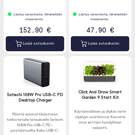
Lokerossa on neljä litteää
kiinnitysvartta sivulla, jotta
kannettava tietokone voidaan
Löytyy varastosta, lähetetään
Löytyy varastosta, lähetetään
sulkea kokonaan lokeroon.
maananta..
maananta..
152.90 €
47.90 €
Lisää ostoskoriin
Lisää ostoskoriin
Click And Grow Smart
Satechi 108W Pro USB-C PD
Garden 9 Start Kit
Desktop Charger
Käytännöllinen ja älykäs laite
Päivitä ammattikäyttöön
viljelyyn sisätiloissa. Kasvata
tarkoitetulle lataukselle Satechi
oma erittäin hyödyllinen
108W Pro USB-C PD -
salaatti.
pöytälaturilla. Kaksi USB-C-