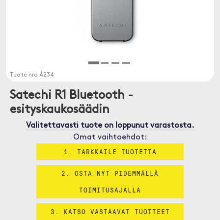
Tuote nro
Å234
Satechi R1 Bluetooth -
esityskaukosäädin
Valitettavasti tuote on loppunut varastosta.
Omat vaihtoehdot:
1. TARKKAILE TUOTETTA
2. OSTA NYT PIDEMMÄLLÄ
TOIMITUSAJALLA
3. KATSO VASTAAVAT TUOTTEET