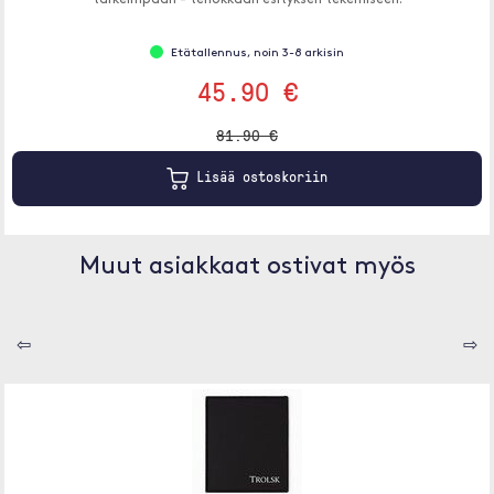
tärkeimpään - tehokkaan esityksen tekemiseen.
Etätallennus, noin 3-8 arkisin
45.90 €
81.90 €
Lisää ostoskoriin
Muut asiakkaat ostivat myös
⇦
⇨