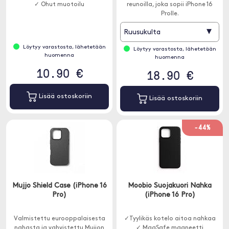
✓ Ohut muotoilu
reunoilla, joka sopii iPhone 16
Prolle.
▾
Ruusukulta
Löytyy varastosta, lähetetään
Löytyy varastosta, lähetetään
huomenna
huomenna
10.90 €
18.90 €
Lisää ostoskoriin
Lisää ostoskoriin
-44%
Mujjo Shield Case (iPhone 16
Moobio Suojakuori Nahka
Pro)
(iPhone 16 Pro)
Valmistettu eurooppalaisesta
✓Tyylikäs kotelo aitoa nahkaa
nahasta ja vahvistettu Mujjon
✓ MagSafe magneetti