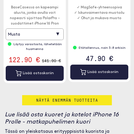
BaseCasessa on kapeampi
✓ MagSafe-yhteensopiva
alusta, jonka avulla voit
✓ Iskunvaimentava muotoilu
nopeasti sijoittaa PolarPro -
✓ Ohut ja mukava muoto
suodattimet iPhone 16 Pron
eteen.
▾
Musta
Löytyy varastosta, lähetetään
Etätallennus, noin 3-8 arkisin
huomenna
47.90 €
122.90 €
141.90 €
Lisää ostoskoriin
Lisää ostoskoriin
NÄYTÄ ENEMMÄN TUOTTEITA
Lue lisää osta kuoret ja kotelot iPhone 16
Prolle - matkapuhelimen kuori
Tässä on yleiskatsaus erityyppisistä kuorista ja