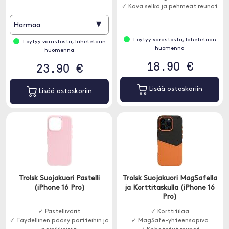
✓ Kova selkä ja pehmeät reunat
▾
Harmaa
Löytyy varastosta, lähetetään
Löytyy varastosta, lähetetään
huomenna
huomenna
18.90 €
23.90 €
Lisää ostoskoriin
Lisää ostoskoriin
Trolsk Suojakuori Pastelli
Trolsk Suojakuori MagSafella
(iPhone 16 Pro)
ja Korttitaskulla (iPhone 16
Pro)
✓ Pastellivärit
✓ Korttitilaa
✓ Täydellinen pääsy portteihin ja
✓ MagSafe-yhteensopiva