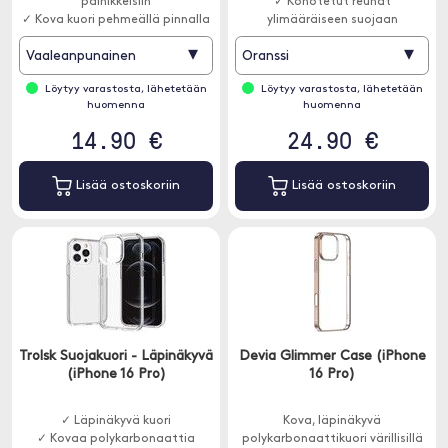
painikkeisiin
✓ Kohotetut reunat
✓ Kova kuori pehmeällä pinnalla
ylimääräiseen suojaan
▾
▾
Vaaleanpunainen
Oranssi
Löytyy varastosta, lähetetään
Löytyy varastosta, lähetetään
huomenna
huomenna
14.90 €
24.90 €
Lisää ostoskoriin
Lisää ostoskoriin
Trolsk Suojakuori - Läpinäkyvä
Devia Glimmer Case (iPhone
(iPhone 16 Pro)
16 Pro)
✓ Läpinäkyvä kuori
Kova, läpinäkyvä
✓ Kovaa polykarbonaattia
polykarbonaattikuori värillisillä