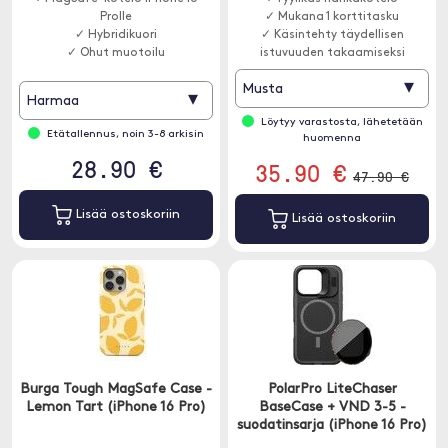
Prolle
✓ Mukana 1 korttitasku
✓ Hybridikuori
✓ Käsintehty täydellisen
✓ Ohut muotoilu
istuvuuden takaamiseksi
▾
Musta
▾
Harmaa
Löytyy varastosta, lähetetään
Etätallennus, noin 3-8 arkisin
huomenna
28.90 €
35.90 €
47.90 €
Lisää ostoskoriin
Lisää ostoskoriin
Burga Tough MagSafe Case -
PolarPro LiteChaser
Lemon Tart (iPhone 16 Pro)
BaseCase + VND 3-5 -
suodatinsarja (iPhone 16 Pro)