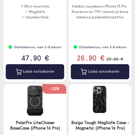
✓Ohut muotoilu
Värikäs suojakuori iPhone 13 Pro .
✓ MagSafe
Kuoressa on TPU-reunat ja kova
✓ Iskunkestävä
takaosa polykarbonaattia.
Etätallennus, noin 3-8 arkisin
Etätallennus, noin 3-8 arkisin
47.90 €
26.90 €
29.90 €
Lisää ostoskoriin
Lisää ostoskoriin
-13%
PolarPro LiteChaser
Burga Tough MagSafe Case -
BaseCase (iPhone 16 Pro)
Magnetic (iPhone 16 Pro)