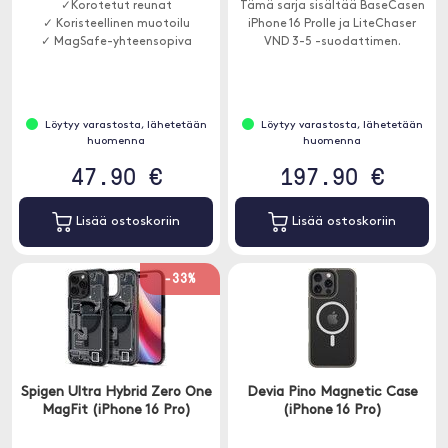
✓Korotetut reunat
Tämä sarja sisältää BaseCasen
✓ Koristeellinen muotoilu
iPhone 16 Prolle ja LiteChaser
✓ MagSafe-yhteensopiva
VND 3-5 -suodattimen.
Löytyy varastosta, lähetetään
Löytyy varastosta, lähetetään
huomenna
huomenna
47.90 €
197.90 €
Lisää ostoskoriin
Lisää ostoskoriin
-33%
Spigen Ultra Hybrid Zero One
Devia Pino Magnetic Case
MagFit (iPhone 16 Pro)
(iPhone 16 Pro)