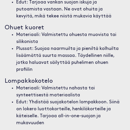
Edut: Tarjoaa vankan suojan iskuja ja
putoamista vastaan. Ne ovat ohuita ja
kevyitä, mikä tekee niistä mukavia käyttää
Ohuet kuoret
Materiaali: Valmistettu ohuesta muovista tai
silikonista
Plussat: Suojaa naarmuilta ja pieniltä kolhuilta
lisäämättä suurta massaa. Täydellinen niille,
jotka haluavat säilyttää puhelimen ohuen
profiilin
Lompakkokotelo
Materiaali: Valmistettu nahasta tai
synteettisestä materiaalista
Edut: Yhdistää suojakotelon lompakkoon. Siinä
on lokero luottokorteille, henkilökorteille ja
käteiselle. Tarjoaa all-in-one-suojan ja
mukavuuden