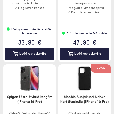
ohuimmista koteloista
lisäsuojaa varten
✓ MagSafen kanssa
✓ MagSafe-yhteensopiva
✓ Raidallinen muotoilu
Löytyy varastosta, lähetetään
huomenna
Etätallennus, noin 3-8 arkisin
33.90 €
47.90 €
Lisää ostoskoriin
Lisää ostoskoriin
-25%
Spigen Ultra Hybrid MagFit
Moobio Suojakuori Nahka
(iPhone 16 Pro)
Korttitaskulla (iPhone 16 Pro)
✓MagSafe-kotelo iPhone 16
✓Tyylikäs nahkakotelo