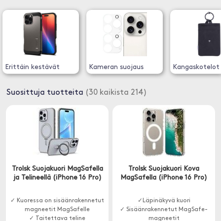
Erittäin kestävät
Kameran suojaus
Kangaskotelot
Suosittuja tuotteita
(30 kaikista 214)
Trolsk Suojakuori MagSafella
Trolsk Suojakuori Kova
ja Telineellä (iPhone 16 Pro)
MagSafella (iPhone 16 Pro)
✓ Kuoressa on sisäänrakennetut
✓Läpinäkyvä kuori
magneetit MagSafelle
✓ Sisäänrakennetut MagSafe-
✓ Taitettava teline
magneetit