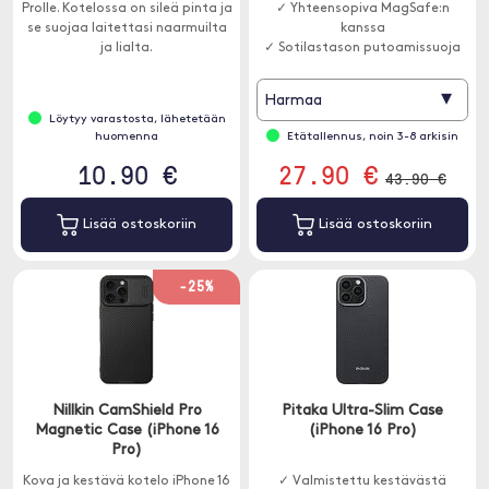
Prolle. Kotelossa on sileä pinta ja
✓ Yhteensopiva MagSafe:n
se suojaa laitettasi naarmuilta
kanssa
ja lialta.
✓ Sotilastason putoamissuoja
▾
Harmaa
Löytyy varastosta, lähetetään
huomenna
Etätallennus, noin 3-8 arkisin
10.90 €
27.90 €
43.90 €
Lisää ostoskoriin
Lisää ostoskoriin
-25%
Nillkin CamShield Pro
Pitaka Ultra-Slim Case
Magnetic Case (iPhone 16
(iPhone 16 Pro)
Pro)
Kova ja kestävä kotelo iPhone 16
✓ Valmistettu kestävästä