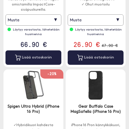
omistamilla ImpactCore-
✓ Ohut muotoilu
sisäpuskureilla.
▾
▾
Musta
Musta
Löytyy varastosta, lähetetään
Löytyy varastosta, lähetetään
huomenna
huomenna
66.90 €
26.90 €
47.90 €
Lisää ostoskoriin
Lisää ostoskoriin
-20%
Spigen Ultra Hybrid (iPhone
Gear Buffalo Case
16 Pro)
MagSafella (iPhone 16 Pro)
✓Hybridikuori kahdesta
iPhone 16 Pron kännykkäkuori,