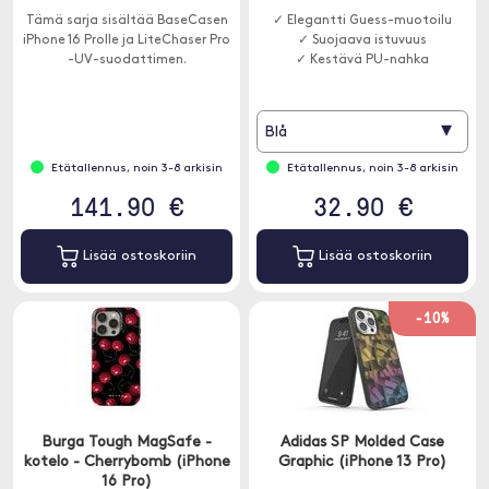
Tämä sarja sisältää BaseCasen
✓ Elegantti Guess-muotoilu
iPhone 16 Prolle ja LiteChaser Pro
✓ Suojaava istuvuus
-UV-suodattimen.
✓ Kestävä PU-nahka
▾
Blå
Etätallennus, noin 3-8 arkisin
Etätallennus, noin 3-8 arkisin
141.90 €
32.90 €
Lisää ostoskoriin
Lisää ostoskoriin
-10%
Burga Tough MagSafe -
Adidas SP Molded Case
kotelo - Cherrybomb (iPhone
Graphic (iPhone 13 Pro)
16 Pro)