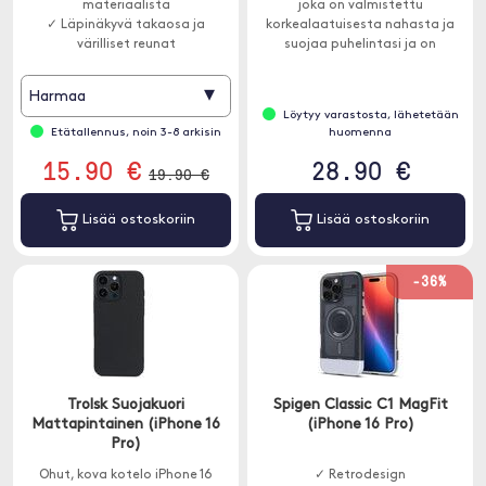
materiaalista
joka on valmistettu
✓ Läpinäkyvä takaosa ja
korkealaatuisesta nahasta ja
värilliset reunat
suojaa puhelintasi ja on
✓ Ohut muotoilu
MagSafe-yhteensopiva.
▾
Harmaa
Löytyy varastosta, lähetetään
Etätallennus, noin 3-8 arkisin
huomenna
15.90 €
28.90 €
19.90 €
Lisää ostoskoriin
Lisää ostoskoriin
-36%
Trolsk Suojakuori
Spigen Classic C1 MagFit
Mattapintainen (iPhone 16
(iPhone 16 Pro)
Pro)
Ohut, kova kotelo iPhone 16
✓ Retrodesign