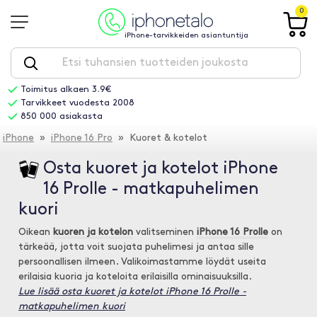
0
iPhone-tarvikkeiden asiantuntija
Toimitus alkaen 3.9€
Tarvikkeet vuodesta 2008
850 000 asiakasta
iPhone
»
iPhone 16 Pro
» Kuoret & kotelot
Osta kuoret ja kotelot iPhone
16 Prolle - matkapuhelimen
kuori
Oikean
kuoren ja kotelon
valitseminen
iPhone 16 Prolle
on
tärkeää, jotta voit suojata puhelimesi ja antaa sille
persoonallisen ilmeen. Valikoimastamme löydät useita
erilaisia kuoria ja koteloita erilaisilla ominaisuuksilla.
Lue lisää osta kuoret ja kotelot iPhone 16 Prolle -
matkapuhelimen kuori