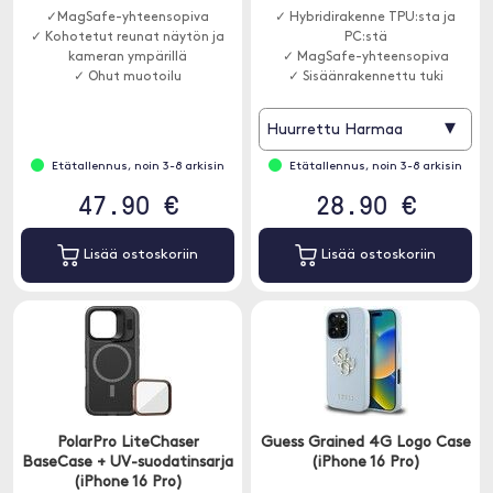
✓MagSafe-yhteensopiva
✓ Hybridirakenne TPU:sta ja
✓ Kohotetut reunat näytön ja
PC:stä
kameran ympärillä
✓ MagSafe-yhteensopiva
✓ Ohut muotoilu
✓ Sisäänrakennettu tuki
käsivapaaseen katseluun
▾
Huurrettu Harmaa
Etätallennus, noin 3-8 arkisin
Etätallennus, noin 3-8 arkisin
47.90 €
28.90 €
Lisää ostoskoriin
Lisää ostoskoriin
PolarPro LiteChaser
Guess Grained 4G Logo Case
BaseCase + UV-suodatinsarja
(iPhone 16 Pro)
(iPhone 16 Pro)