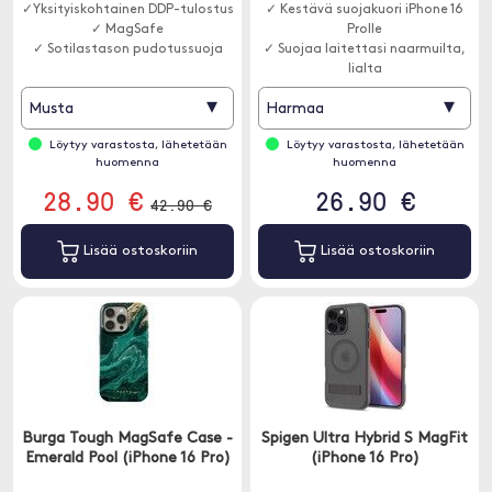
✓Yksityiskohtainen DDP-tulostus
✓ Kestävä suojakuori iPhone 16
✓ MagSafe
Prolle
✓ Sotilastason pudotussuoja
✓ Suojaa laitettasi naarmuilta,
lialta
▾
▾
Musta
Harmaa
Löytyy varastosta, lähetetään
Löytyy varastosta, lähetetään
huomenna
huomenna
28.90 €
26.90 €
42.90 €
Lisää ostoskoriin
Lisää ostoskoriin
Burga Tough MagSafe Case -
Spigen Ultra Hybrid S MagFit
Emerald Pool (iPhone 16 Pro)
(iPhone 16 Pro)