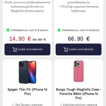
Prolle, jossa on sisäänrakennettu
aramidikuidusta
kamerasuoja. Kotelo on
✓ PitaTap sujuvaan kameran
MagSafe-yhteensopiva.
hallintaan
✓ Kohotettu kamerareuna
lisäsuojaksi
Etätallennus, noin 3-8 arkisin
Etätallennus, noin 3-8 arkisin
14.90 €
66.90 €
19.90 €
Lisää ostoskoriin
Lisää ostoskoriin
Spigen Thin Fit (iPhone 16
Burga Tough MagSafe Case -
Pro)
Favorite Bikini (iPhone 16
Pro)
✓ Yksi Spigen-perheen
✓ Kaksikerroksinen rakenne