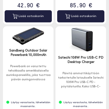
42.90 €
85.90 €
Lisää ostoskoriin
Lisää ostoskoriin
Sandberg Outdoor Solar
Powerbank 10,000mAh
Satechi 108W Pro USB-C PD
Desktop Charger
Powerbank on varustettu
tehokkaalla amerikkalaisella
Päivitä ammattikäyttöön
aurinkopaneelilla, joka tuottaa
tarkoitetulle lataukselle Satechi
päivän auringonvalossa
108W Pro USB-C PD -
riittävästi virtaa älypuhelimesi
pöytälaturilla. Kaksi USB-C-
lisämaksua vastaan.
virtalähdeporttia, 90 W ja 18 W,
jopa vaativimpien USB-C-
laitteiden lataamiseen täydellä
Löytyy varastosta, lähetetään
Löytyy varastosta, lähetetään
nopeudella - ilman virranjakoa.
maananta..
maananta..