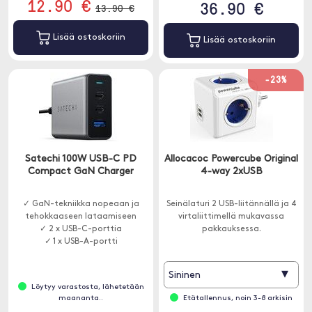
12.90 €
36.90 €
13.90 €
Lisää ostoskoriin
Lisää ostoskoriin
-23%
Satechi 100W USB-C PD
Allocacoc Powercube Original
Compact GaN Charger
4-way 2xUSB
✓ GaN-tekniikka nopeaan ja
Seinälaturi 2 USB-liitännällä ja 4
tehokkaaseen lataamiseen
virtaliittimellä mukavassa
✓ 2 x USB-C-porttia
pakkauksessa.
✓ 1 x USB-A-portti
▾
Sininen
Löytyy varastosta, lähetetään
maananta..
Etätallennus, noin 3-8 arkisin