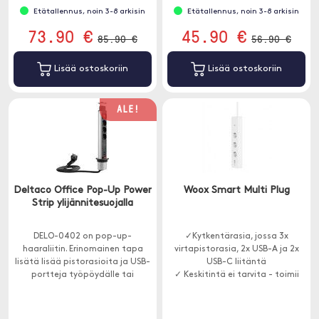
Etätallennus, noin 3-8 arkisin
Etätallennus, noin 3-8 arkisin
73.90 €
45.90 €
85.90 €
56.90 €
Lisää ostoskoriin
Lisää ostoskoriin
ALE!
Deltaco Office Pop-Up Power
Woox Smart Multi Plug
Strip ylijännitesuojalla
DELO-0402 on pop-up-
✓Kytkentärasia, jossa 3x
haaraliitin. Erinomainen tapa
virtapistorasia, 2x USB-A ja 2x
lisätä lisää pistorasioita ja USB-
USB-C liitäntä
portteja työpöydälle tai
✓ Keskitintä ei tarvita - toimii
neuvottelupöydälle estetiikasta
minkä tahansa 2,4 GHz Wi-Fi-
tinkimättä.
verkon kanssa
✓ Ajoitus, etäkäyttö ja