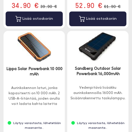
34.90 €
52.90 €
39.90 €
61.90 €
Lisää ostoskoriin
Lisää ostoskoriin
Sandberg Outdoor Solar
Lippa Solar Powerbank 10 000
Powerbank 16,000mAh
mAh
Vedenpitävä lisäakku
Aurinkokennon laturi, jonka
aurinkokennoilla. 16000 mAh.
kapasiteetti on 10 000 mAh. 2
Sisäänrakennettu taskulamppu.
USB-A-liitäntää, joiden avulla
voit ladata kahta laitetta
samanaikaisesti.
Löytyy varastosta, lähetetään
Löytyy varastosta, lähetetään
maananta..
maananta..