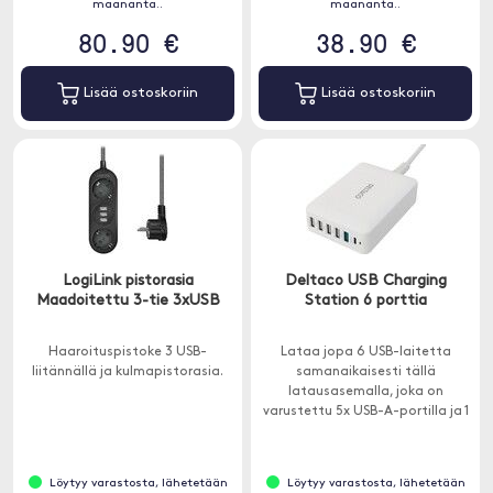
maananta..
maananta..
80.90 €
38.90 €
Lisää ostoskoriin
Lisää ostoskoriin
LogiLink pistorasia
Deltaco USB Charging
Maadoitettu 3-tie 3xUSB
Station 6 porttia
Haaroituspistoke 3 USB-
Lataa jopa 6 USB-laitetta
liitännällä ja kulmapistorasia.
samanaikaisesti tällä
latausasemalla, joka on
varustettu 5x USB-A-portilla ja 1
USB-C Power Delivery -portilla,
jopa 30 W.
Löytyy varastosta, lähetetään
Löytyy varastosta, lähetetään