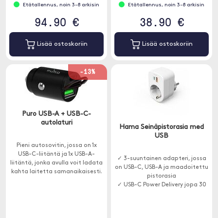
Etätallennus, noin 3-8 arkisin
Etätallennus, noin 3-8 arkisin
94.90 €
38.90 €
Lisää ostoskoriin
Lisää ostoskoriin
-13%
Puro USB-A + USB-C-
autolaturi
Hama Seinäpistorasia med
USB
Pieni autosovitin, jossa on 1x
USB-C-liitäntä ja 1x USB-A-
✓ 3-suuntainen adapteri, jossa
liitäntä, jonka avulla voit ladata
on USB-C, USB-A ja maadoitettu
kahta laitetta samanaikaisesti.
pistorasia
✓ USB-C Power Delivery jopa 30
W latauksella