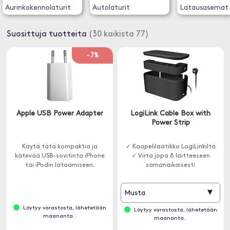
Aurinkokennolaturit
Autolaturit
Latausasemat
Suosittuja tuotteita
(30 kaikista 77)
-7%
Apple USB Power Adapter
LogiLink Cable Box with
Power Strip
Käytä tätä kompaktia ja
✓ Kaapelilaatikko LogiLinkiltä
kätevää USB-sovitinta iPhone
✓ Virta jopa 8 laitteeseen
tai iPodin lataamiseen.
samanaikaisesti
▾
Musta
Löytyy varastosta, lähetetään
Löytyy varastosta, lähetetään
maananta..
maananta..