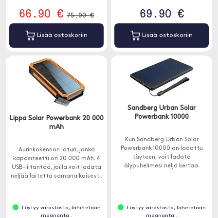
66.90 €
69.90 €
75.90 €
Lisää ostoskoriin
Lisää ostoskoriin
Sandberg Urban Solar
Powerbank 10000
Lippa Solar Powerbank 20 000
mAh
Kun Sandberg Urban Solar
Powerbank 10000 on ladattu
Aurinkokennon laturi, jonka
täyteen, voit ladata
kapasiteetti on 20 000 mAh. 4
älypuhelimesi neljä kertaa.
USB-liitäntää, joilla voit ladata
neljää laitetta samanaikaisesti.
Löytyy varastosta, lähetetään
Löytyy varastosta, lähetetään
maananta..
maananta..