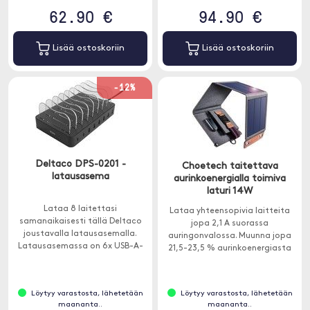
62.90 €
94.90 €
Lisää ostoskoriin
Lisää ostoskoriin
-12%
Deltaco DPS-0201 -
Choetech taitettava
latausasema
aurinkoenergialla toimiva
laturi 14W
Lataa 8 laitettasi
Lataa yhteensopivia laitteita
samanaikaisesti tällä Deltaco
jopa 2,1 A suorassa
joustavalla latausasemalla.
auringonvalossa. Muunna jopa
Latausasemassa on 6x USB-A-
21,5-23,5 % aurinkoenergiasta
ja 2x USB-C -porttia sekä tuki
ilmaiseksi energiaksi tehokkaalla
nopeaan lataamiseen.
SunPower-aurinkopaneelilla.
Löytyy varastosta, lähetetään
Löytyy varastosta, lähetetään
maananta..
maananta..