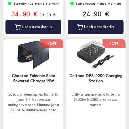
Etätallennus, noin 3-8 arkisin
Etätallennus, noin 3-8 arkisin
34.90 €
24.90 €
39.90 €
Lisää ostoskoriin
Lisää ostoskoriin
-14%
-19%
Choetec Foldable Solar
Deltaco DPS-0200 Charging
Powered Charger 19W
Station
Lataa yhteensopivia laitteita
USB-latausasema 6 laitetta
jopa 2,4 A suorassa
5xUSBA 1xUSBC pikalataus
auringonvalossa. Muunna jopa
musta.
22-24 % aurinkoenergiasta
ilmaiseksi energiaksi tehokkaalla
SunPower-aurinkopaneelilla.