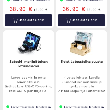
Etätallennus, noin 3-8 arkisin
Etätallennus, noin 3-8 arkisin
38.90 €
36.90 €
45.90 €
66.90 €
Lisää ostoskoriin
Lisää ostoskoriin
Satechi -monilaitteinen
Trolsk Latausteline puusta
latausasema
Lataa jopa viisi laitetta
✓ Lataa laitteesi kerralla
samanaikaisesti
✓ Luonnollinen materiaali ja
Sisältää kaksi USB-C PD -porttia,
tyylikäs muotoilu
kaksi USB-A-porttia ja 1 Qi-
✓ Pitää kaapelit ja lisätarvikkeet
laturin
järjestyksessä
Löytyy varastosta, lähetetään
Löytyy varastosta, lähetetään