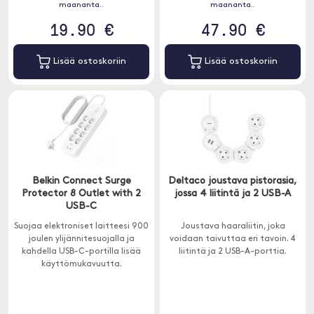
maananta..
maananta..
19.90 €
47.90 €
Lisää ostoskoriin
Lisää ostoskoriin
Belkin Connect Surge
Deltaco joustava pistorasia,
Protector 8 Outlet with 2
jossa 4 liitintä ja 2 USB-A
USB-C
Suojaa elektroniset laitteesi 900
Joustava haaraliitin, joka
joulen ylijännitesuojalla ja
voidaan taivuttaa eri tavoin. 4
kahdella USB-C-portilla lisää
liitintä ja 2 USB-A-porttia.
käyttömukavuutta.