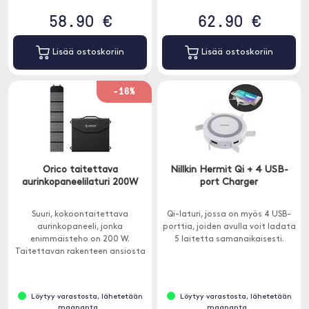
58.90 €
62.90 €
Lisää ostoskoriin
Lisää ostoskoriin
-16%
Orico taitettava
Nillkin Hermit Qi + 4 USB-
aurinkopaneelilaturi 200W
port Charger
Suuri, kokoontaitettava
Qi-laturi, jossa on myös 4 USB-
aurinkopaneeli, jonka
porttia, joiden avulla voit ladata
enimmäisteho on 200 W.
5 laitetta samanaikaisesti.
Taitettavan rakenteen ansiosta
se on helppo kuljettaa ja koota.
Löytyy varastosta, lähetetään
Löytyy varastosta, lähetetään
maananta..
maananta..