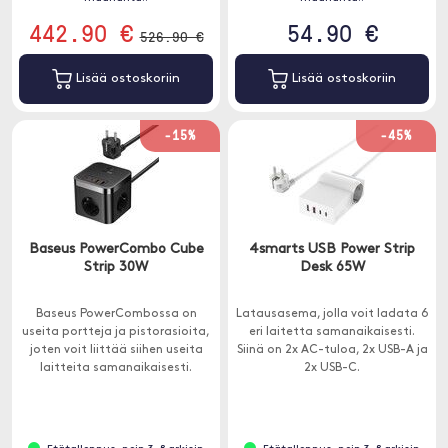
442.90 €
54.90 €
526.90 €
Lisää ostoskoriin
Lisää ostoskoriin
-15%
-45%
Baseus PowerCombo Cube
4smarts USB Power Strip
Strip 30W
Desk 65W
Baseus PowerCombossa on
Latausasema, jolla voit ladata 6
useita portteja ja pistorasioita,
eri laitetta samanaikaisesti.
joten voit liittää siihen useita
Siinä on 2x AC-tuloa, 2x USB-A ja
laitteita samanaikaisesti.
2x USB-C.