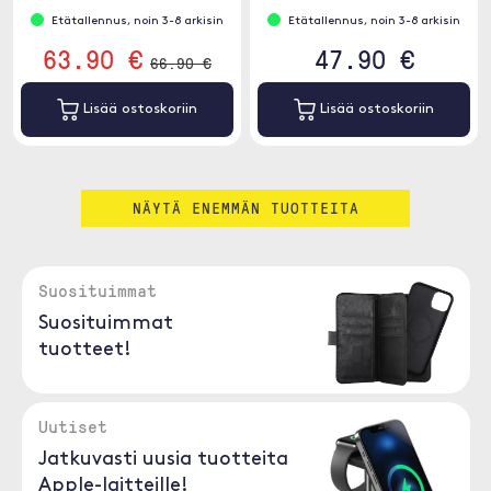
poissatila
Etätallennus, noin 3-8 arkisin
Etätallennus, noin 3-8 arkisin
63.90 €
47.90 €
66.90 €
Lisää ostoskoriin
Lisää ostoskoriin
NÄYTÄ ENEMMÄN TUOTTEITA
Suosituimmat
Suosituimmat
tuotteet!
Uutiset
Jatkuvasti uusia tuotteita
Apple-laitteille!