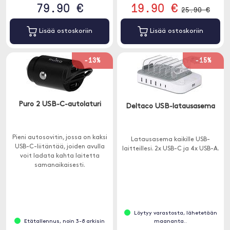
79.90 €
19.90 €
25.90 €
Lisää ostoskoriin
Lisää ostoskoriin
-13%
-15%
Puro 2 USB-C-autolaturi
Deltaco USB-latausasema
Pieni autosovitin, jossa on kaksi
Latausasema kaikille USB-
USB-C-liitäntää, joiden avulla
laitteillesi. 2x USB-C ja 4x USB-A.
voit ladata kahta laitetta
samanaikaisesti.
Löytyy varastosta, lähetetään
Etätallennus, noin 3-8 arkisin
maananta..