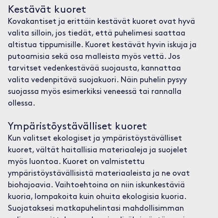
Kestävät kuoret
Kovakantiset ja erittäin kestävät kuoret ovat hyvä
valita silloin, jos tiedät, että puhelimesi saattaa
altistua tippumisille. Kuoret kestävät hyvin iskuja ja
putoamisia sekä osa malleista myös vettä. Jos
tarvitset vedenkestävää suojausta, kannattaa
valita vedenpitävä suojakuori. Näin puhelin pysyy
suojassa myös esimerkiksi veneessä tai rannalla
ollessa.
Ympäristöystävälliset kuoret
Kun valitset ekologiset ja ympäristöystävälliset
kuoret, vältät haitallisia materiaaleja ja suojelet
myös luontoa. Kuoret on valmistettu
ympäristöystävällisistä materiaaleista ja ne ovat
biohajoavia. Vaihtoehtoina on niin iskunkestäviä
kuoria, lompakoita kuin ohuita ekologisia kuoria.
Suojataksesi matkapuhelintasi mahdollisimman