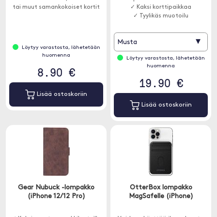
tai muut samankokoiset kortit
✓ Kaksi korttipaikkaa
✓ Tyylikäs muotoilu
▾
Musta
Löytyy varastosta, lähetetään
huomenna
Löytyy varastosta, lähetetään
huomenna
8.90 €
19.90 €
Lisää ostoskoriin
Lisää ostoskoriin
Gear Nubuck -lompakko
OtterBox lompakko
(iPhone 12/12 Pro)
MagSafelle (iPhone)