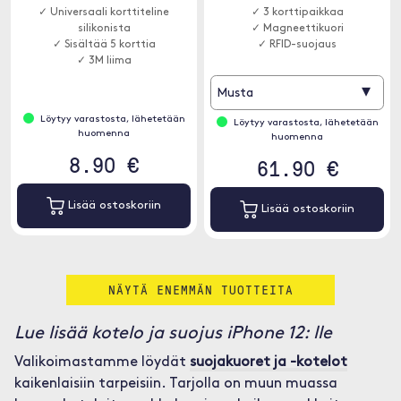
✓ Universaali korttiteline
✓ 3 korttipaikkaa
silikonista
✓ Magneettikuori
✓ Sisältää 5 korttia
✓ RFID-suojaus
✓ 3M liima
▾
Musta
Löytyy varastosta, lähetetään
Löytyy varastosta, lähetetään
huomenna
huomenna
8.90 €
61.90 €
Lisää ostoskoriin
Lisää ostoskoriin
NÄYTÄ ENEMMÄN TUOTTEITA
Lue lisää kotelo ja suojus iPhone 12: lle
Valikoimastamme löydät
suojakuoret ja -kotelot
kaikenlaisiin tarpeisiin. Tarjolla on muun muassa