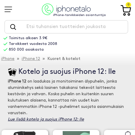
0
iPhone-tarvikkeiden asiantuntija
Toimitus alkaen 3.9€
Tarvikkeet vuodesta 2008
850 000 asiakasta
iPhone
»
iPhone 12
» Kuoret & kotelot
Kotelo ja suojus iPhone 12: lle
iPhone 12
on laadukas ja monitoiminen älypuhelin, jonka
alumiinikehys sekä lasinen takakansi tekevät laitteesta
kestävän ja vahvan. Koska puhelin on kuitenkin suuren
kulutuksen alaisena, kannattaa niin uudet kuin
vanhemmatkin iPhone 12 -puhelimet suojata asianmukaisin
varustein.
Lue lisää kotelo ja suojus iPhone 12: lle