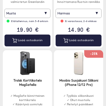
valmistetun Greenlandin
Innoittamana Ruotsin rannikko
mobiilikuoren ansiosta sinun ei
ja sen kiviset saaret. sign mainos
tarvitse tehdä kompromisseja.
tarkoilla aukoilla kaikille
▾
▾
Musta
Harmaa
toiminnoille.
Etätallennus, noin 3-8 arkisin
Ei varastossa, 2-6 viikkoa
19.90 €
14.90 €
Lisää ostoskoriin
Lisää ostoskoriin
-25%
Trolsk Korttikotelo
Moobio Suojakuori Silikoni
MagSafella
(iPhone 12/12 Pro)
✓ MagSafe-kiinnitteinen
✓ Tyylikäs silikonikuori
korttikotelo
✓ Ohut muotoilu
✓ Kääntyvä sormituki
✓ Peitetyt painikkeet