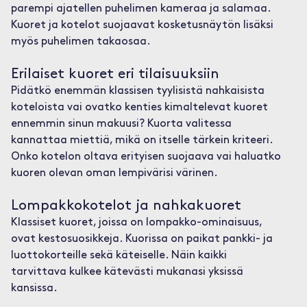
parempi ajatellen puhelimen kameraa ja salamaa.
Kuoret ja kotelot suojaavat kosketusnäytön lisäksi
myös puhelimen takaosaa.
Erilaiset kuoret eri tilaisuuksiin
Pidätkö enemmän klassisen tyylisistä nahkaisista
koteloista vai ovatko kenties kimaltelevat kuoret
ennemmin sinun makuusi? Kuorta valitessa
kannattaa miettiä, mikä on itselle tärkein kriteeri.
Onko kotelon oltava erityisen suojaava vai haluatko
kuoren olevan oman lempivärisi värinen.
Lompakkokotelot ja nahkakuoret
Klassiset kuoret, joissa on lompakko-ominaisuus,
ovat kestosuosikkeja. Kuorissa on paikat pankki- ja
luottokorteille sekä käteiselle. Näin kaikki
tarvittava kulkee kätevästi mukanasi yksissä
kansissa.