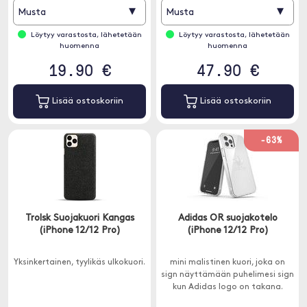
▾
▾
Musta
Musta
Löytyy varastosta, lähetetään
Löytyy varastosta, lähetetään
huomenna
huomenna
19.90 €
47.90 €
Lisää ostoskoriin
Lisää ostoskoriin
-63%
Trolsk Suojakuori Kangas
Adidas OR suojakotelo
(iPhone 12/12 Pro)
(iPhone 12/12 Pro)
Yksinkertainen, tyylikäs ulkokuori.
mini malistinen kuori, joka on
sign näyttämään puhelimesi sign
kun Adidas logo on takana.