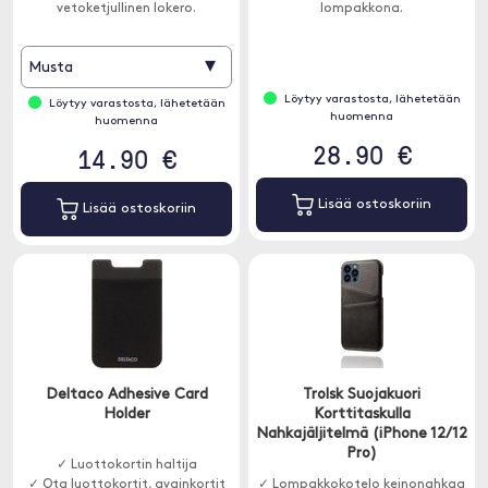
vetoketjullinen lokero.
lompakkona.
▾
Musta
Löytyy varastosta, lähetetään
Löytyy varastosta, lähetetään
huomenna
huomenna
28.90 €
14.90 €
Lisää ostoskoriin
Lisää ostoskoriin
Deltaco Adhesive Card
Trolsk Suojakuori
Holder
Korttitaskulla
Nahkajäljitelmä (iPhone 12/12
Pro)
✓ Luottokortin haltija
✓ Ota luottokortit, avainkortit
✓ Lompakkokotelo keinonahkaa