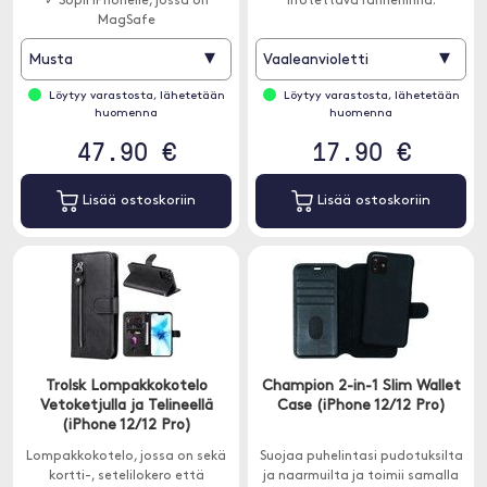
✓ Sopii iPhonelle, jossa on
irrotettava rannehihna.
MagSafe
▾
▾
Musta
Vaaleanvioletti
Löytyy varastosta, lähetetään
Löytyy varastosta, lähetetään
huomenna
huomenna
47.90 €
17.90 €
Lisää ostoskoriin
Lisää ostoskoriin
Trolsk Lompakkokotelo
Champion 2-in-1 Slim Wallet
Vetoketjulla ja Telineellä
Case (iPhone 12/12 Pro)
(iPhone 12/12 Pro)
Lompakkokotelo, jossa on sekä
Suojaa puhelintasi pudotuksilta
kortti-, setelilokero että
ja naarmuilta ja toimii samalla