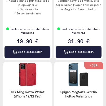
✓ Kaksi osastoa pankkikorteille
Voidaan käyttää ilman kuorta
ja ajokorteille
tai sellaisen kuoren kanssa, jossa
✓ Seteliosasto
on MagSafe. 2 korttitaskua.
✓ Seisontatoiminto
Löytyy varastosta, lähetetään
Löytyy varastosta, lähetetään
huomenna
huomenna
19.90 €
31.90 €
Lisää ostoskoriin
Lisää ostoskoriin
-38%
DG Ming Retro Wallet
Spigen MagSafe -kortin
(iPhone 12/12 Pro)
haltija Valentinus