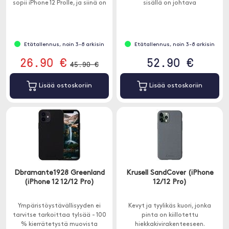
sopii iPhone 12 Prolle, ja siinä on
sisällä on johtava
Cold Shoe -kiinnitys ulkoisten
magneettirengas, on kattanut
valokuvatarvikkeiden
kaikki lataus- ja suojaustarpeesi.
kiinnittämiseen.
Etätallennus, noin 3-8 arkisin
Etätallennus, noin 3-8 arkisin
26.90 €
52.90 €
45.90 €
Lisää ostoskoriin
Lisää ostoskoriin
Dbramante1928 Greenland
Krusell SandCover (iPhone
(iPhone 12 12/12 Pro)
12/12 Pro)
Ympäristöystävällisyyden ei
Kevyt ja tyylikäs kuori, jonka
tarvitse tarkoittaa tylsää - 100
pinta on kiillotettu
% kierrätetystä muovista
hiekkakivirakenteeseen.