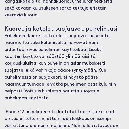
kangaskoteloita, nahkakuoria, urheilurannekkeita
sekä kovaan kulutukseen tarkoitettuja erittäin
kestäviä kuoria.
Kuoret ja kotelot suojaavat puhelintasi
Puhelimen kuoret ja kotelot suojaavat puhelinta
naarmuilta sekä kulumiselta, ja voivat näin
pidentää myös puhelimen käyttöikää. Lisäksi
kuorten käyttö voi säästää ylimääräisiltä
korjauskuluilta, kun puhelin on asianmukaisesti
suojattu, eikä vahinkoja pääse syntymään. Kun
puhelimessa on suojakuori, ei näyttö pääse
naarmuuntumaan, eivätkä puhelimen osat kulu niin
helposti. Voit siis huoletta nauttia suojatun
puhelimesi käytöstä.
iPhone 12 puhelimeen tarkoitetut kuoret ja kotelot
on suunniteltu niin, että niiden leikkaus on isompi
verrattuna aiempiin malleihin. Näin ollen istuvuus on