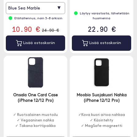
▾
Blue Sea Marble
Löytyy varastosta, lähetetään
Etätallennus, noin 3-8 arkisin
huomenna
10.90 €
22.90 €
24.90 €
Lisää ostoskoriin
Lisää ostoskoriin
Onsala One Card Case
Moobio Suojakuori Nahka
(iPhone 12/12 Pro)
(iPhone 12/12 Pro)
✓ Ruotsalainen muotoilu
✓Kova kuori aitoa nahkaa
✓ Vegaaninen nahka
✓ Käsintehty
✓ Takana korttipaikka
✓ MagSafe-magneetti