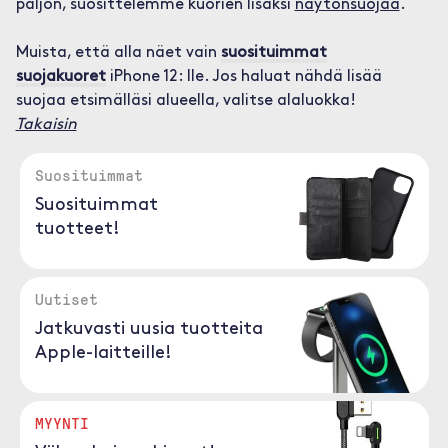
paljon, suosittelemme kuorien lisäksi
näytönsuojaa
.
Muista, että alla näet vain
suosituimmat
suojakuoret
iPhone 12: lle. Jos haluat nähdä lisää
suojaa etsimälläsi alueella, valitse alaluokka!
Takaisin
Suosituimmat
Suosituimmat
tuotteet!
Uutiset
Jatkuvasti uusia tuotteita
Apple-laitteille!
MYYNTI