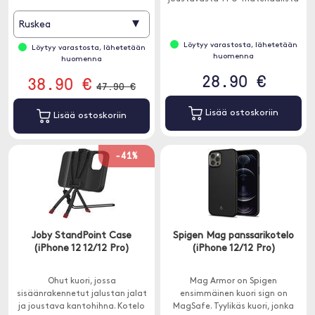
ja läpinäkyvä kova muovi.
▾
Ruskea
Löytyy varastosta, lähetetään
Löytyy varastosta, lähetetään
huomenna
huomenna
28.90 €
38.90 €
47.90 €
Lisää ostoskoriin
Lisää ostoskoriin
-41%
Joby StandPoint Case
Spigen Mag panssarikotelo
(iPhone 12 12/12 Pro)
(iPhone 12/12 Pro)
Ohut kuori, jossa
Mag Armor on Spigen
sisäänrakennetut jalustan jalat
ensimmäinen kuori sign on
ja joustava kantohihna. Kotelo
MagSafe. Tyylikäs kuori, jonka