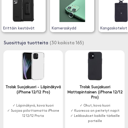
Erittäin kestävät
Kameraskydd
Kangaskotelot
Suosittuja tuotteita
(30 kaikista 165)
Trolsk Suojakuori - Läpinäkyvä
Trolsk Suojakuori
(iPhone 12/12 Pro)
Mattapintainen (iPhone 12/12
Pro)
✓ Läpinäkyvä, kova kuori
✓ Ohut, kova kuori
✓ Suojaa piilottamatta iPhone
✓ Kuoressa on peitetyt napit
12 12/12 Prota
✓ Leikkaukset kaikille tärkeille
porteille