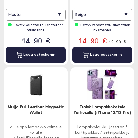
▾
▾
Musta
Beige
Löytyy varastosta, lähetetään
Löytyy varastosta, lähetetään
huomenna
huomenna
14.90 €
14.90 €
19.90 €
Lisää ostoskoriin
Lisää ostoskoriin
Mujjo Full Leather Magnetic
Trolsk Lompakkokotelo
Wallet
Perhosella (iPhone 12/12 Pro)
✓ Helppo lompakko kolmelle
Lompakkolaukku, jossa on 3
kortille
korttipaikkaa, 1 setelipaikka ja