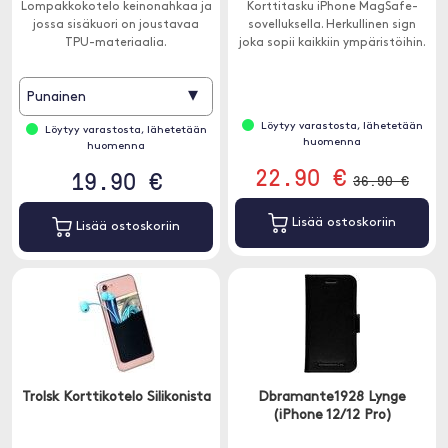
Lompakkokotelo keinonahkaa ja
Korttitasku iPhone MagSafe-
jossa sisäkuori on joustavaa
sovelluksella. Herkullinen sign
TPU-materiaalia.
joka sopii kaikkiin ympäristöihin.
▾
Punainen
Löytyy varastosta, lähetetään
Löytyy varastosta, lähetetään
huomenna
huomenna
22.90 €
19.90 €
36.90 €
Lisää ostoskoriin
Lisää ostoskoriin
Trolsk Korttikotelo Silikonista
Dbramante1928 Lynge
(iPhone 12/12 Pro)