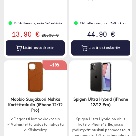
Kuoressa on marmorikuvio, joka
on klassinen ja ajaton.
Etätallennus, noin 3-8 arkisin
Etätallennus, noin 3-8 arkisin
13.90 €
44.90 €
28.90 €
Lisää ostoskoriin
Lisää ostoskoriin
-19%
Moobio Suojakuori Nahka
Spigen Ultra Hybrid (iPhone
Korttitaskulla (iPhone 12/12
12/12 Pro)
Pro)
✓Elegantti lompakkokotelo
Spigen Ultra Hybrid on ohut
✓ Valmistettu aidosta nahasta
kotelo iPhone 12: lle, jossa
✓ Käsintehty
yhdistyvät puskuri pehmeästä ja
joustavasta TPU-materiaalista