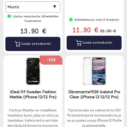
▾
Musta
Löytyy varastosta, lähetetään
Etätallennus, noin 3-8 arkisin
huomenna
11.90 €
13.90 €
31.90 €
Lisää ostoskoriin
Lisää ostoskoriin
-52%
iDeal Of Sweden Fashion
Dbramante1928 Iceland Pro
Marble (iPhone 12/12 Pro)
Clear (iPhone 12 12/12 Pro)
Fashion Marble on todellinen
Tämä kotelo on valmistettu 100
laadukas kuori, joka on ohut ja
% kierrätetystä materiaalista ja
laadukas. Valmistettu erittäin
se on paras suoja iPhone 12 Prolle
kestävästä kovasta muovista.
ja planeetalle.