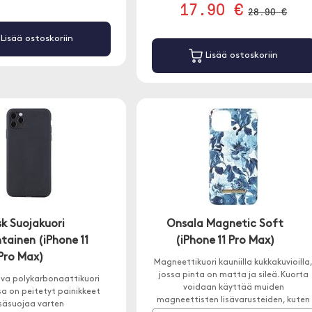
17.90 €
28.90 €
Lisää ostoskoriin
Lisää ostoskoriin
sk Suojakuori
Onsala Magnetic Soft
tainen (iPhone 11
(iPhone 11 Pro Max)
Pro Max)
Magneettikuori kauniilla kukkakuvioilla
jossa pinta on matta ja sileä. Kuorta
ova polykarbonaattikuori
voidaan käyttää muiden
a on peitetyt painikkeet
magneettisten lisävarusteiden, kuten
isäsuojaa varten