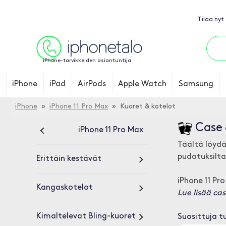
Tilaa nyt
iPhone-tarvikkeiden asiantuntija
iPhone
iPad
AirPods
Apple Watch
Samsung
iPhone
»
iPhone 11 Pro Max
» Kuoret & kotelot
Case 
iPhone 11 Pro Max
Täältä löydä
pudotuksilta
Erittäin kestävät
iPhone 11 Pr
Kangaskotelot
Lue lisää ca
Kimaltelevat Bling-kuoret
Suosittuja t