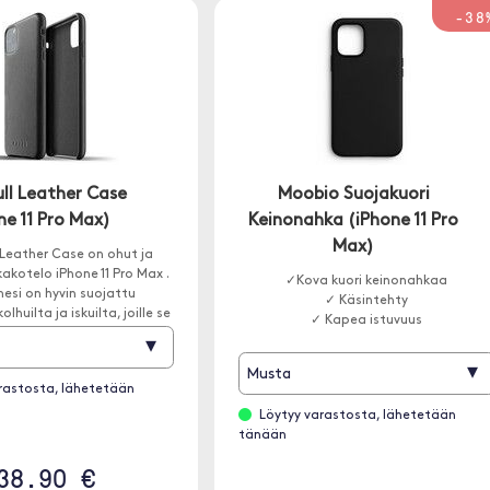
-38
ull Leather Case
Moobio Suojakuori
ne 11 Pro Max)
Keinonahka (iPhone 11 Pro
Max)
l Leather Case on ohut ja
kakotelo iPhone 11 Pro Max .
✓Kova kuori keinonahkaa
esi on hyvin suojattu
✓ Käsintehty
lhuilta ja iskuilta, joille se
✓ Kapea istuvuus
voi altistua.
▾
▾
Musta
rastosta, lähetetään
Löytyy varastosta, lähetetään
tänään
38.90 €