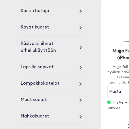
Kortin haltija
Kovat kuoret
Käsivarsihihnat
urheilukäyttöön
Mujjo F
(iPho
Lapsille sopivat
Mujjo Ful
tyylikäs nah
Puhelim
naarmuilta, ko
Lompakkokotelot
Musta
Muut suojat
Löytyy va
tänään
Nahkakuoret