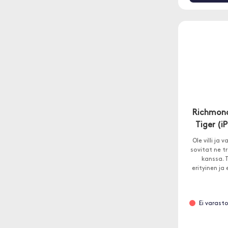
Richmond
Tiger (i
Ole villi ja
sovitat ne t
kanssa. 
erityinen ja 
kuoren 
Ei varasto