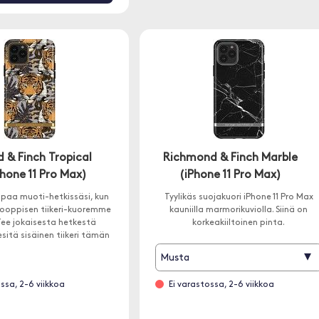
 & Finch Tropical
Richmond & Finch Marble
Phone 11 Pro Max)
(iPhone 11 Pro Max)
 vapaa muoti-hetkissäsi, kun
Tyylikäs suojakuori iPhone 11 Pro Max
rooppisen tiikeri-kuoremme
kauniilla marmorikuviolla. Siinä on
Tee jokaisesta hetkestä
korkeakiiltoinen pinta.
esitä sisäinen tiikeri tämän
puhtaalla magneetilla.
▾
Musta
ssa, 2-6 viikkoa
Ei varastossa, 2-6 viikkoa