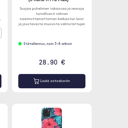
(iPhone 11 Pro Max)
Suojaa puhelimen takaosaa ja reunoja
ä
turvallisesti vahvan
,
naarmuttamattoman karkaistun lasin
ja joustavasta muovista valmistettujen
iskuja vaimentavien sivujen ansiosta.
Etätallennus, noin 3-8 arkisin
28.90 €
Lisää ostoskoriin