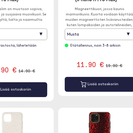
Pro Max)
(iPhone 11 Pro Max)
aslim on muotoon sopiva,
Magneettikuori, jossa kaunis
t ja suojaava muovikuori. Se
marmorikuvio. Kuorta voidaan käyttä
ltä, lialta ja naarmuilta.
muiden magneettisten lisävarusteiden
kuten lompakoiden ja autotelineiden,
kanssa.
▾
▾
Musta
rastosta, lähetetään
Etätallennus, noin 3-8 arkisin
11.90 €
19.90 €
.90 €
14.90 €
Lisää ostoskoriin
Lisää ostoskoriin