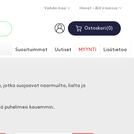
Vaihda maa
Hinnat - ALV:n kanssa
Ostoskori
0
Suosituimmat
Uutiset
MYYNTI
Lisätietoa
 jotka suojaavat naarmuilta, lialta ja
tää puhelimesi kauemmin.