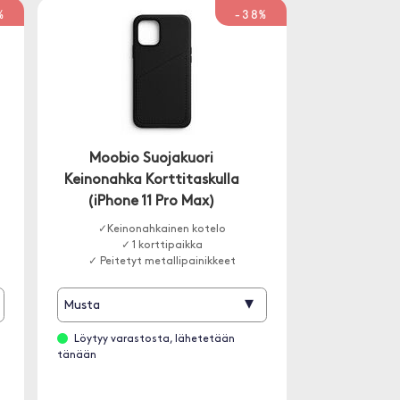
%
-38%
Moobio Suojakuori
Keinonahka Korttitaskulla
(iPhone 11 Pro Max)
✓Keinonahkainen kotelo
✓ 1 korttipaikka
✓ Peitetyt metallipainikkeet
▾
Musta
Löytyy varastosta, lähetetään
tänään