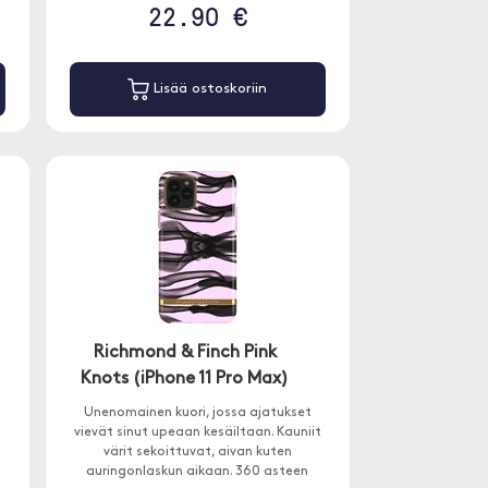
22.90 €
Lisää ostoskoriin
Richmond & Finch Pink
Knots (iPhone 11 Pro Max)
Unenomainen kuori, jossa ajatukset
vievät sinut upeaan kesäiltaan. Kauniit
värit sekoittuvat, aivan kuten
auringonlaskun aikaan. 360 asteen