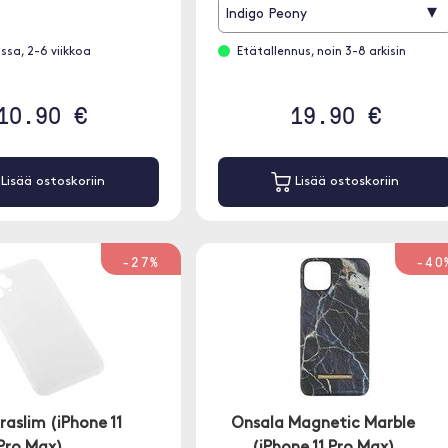
lompakoiden ja autotelineiden, kanssa
▾
Indigo Peony
ssa, 2-6 viikkoa
Etätallennus, noin 3-8 arkisin
10.90 €
19.90 €
Lisää ostoskoriin
Lisää ostoskoriin
-27%
-40
raslim (iPhone 11
Onsala Magnetic Marble