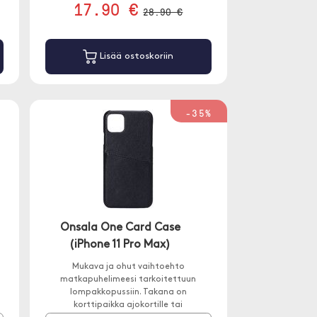
17.90 €
28.90 €
Lisää ostoskoriin
-35%
Onsala One Card Case
(iPhone 11 Pro Max)
,
Mukava ja ohut vaihtoehto
matkapuhelimeesi tarkoitettuun
lompakkopussiin. Takana on
korttipaikka ajokortille tai