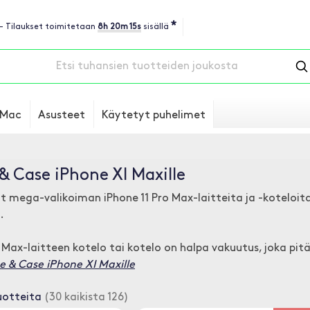
*
 - Tilaukset toimitetaan
8h 20m 14s
sisällä
Mac
Asusteet
Käytetyt puhelimet
& Case iPhone XI Maxille
t mega-valikoiman iPhone 11 Pro Max-laitteita ja -koteloita,
.
o Max-laitteen kotelo tai kotelo on halpa vakuutus, joka pi
se & Case iPhone XI Maxille
uotteita
(30 kaikista 126)