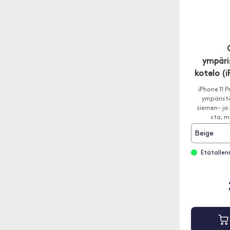
ympäri
kotelo (i
iPhone 11 
ympäristö
siemen- ja 
sta, m
Beige
Etätallenn