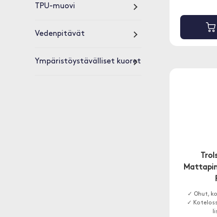
TPU-muovi
Vedenpitävät
Ympäristöystävälliset kuoret
Trol
Mattapin
✓ Ohut, k
✓ Koteloss
l