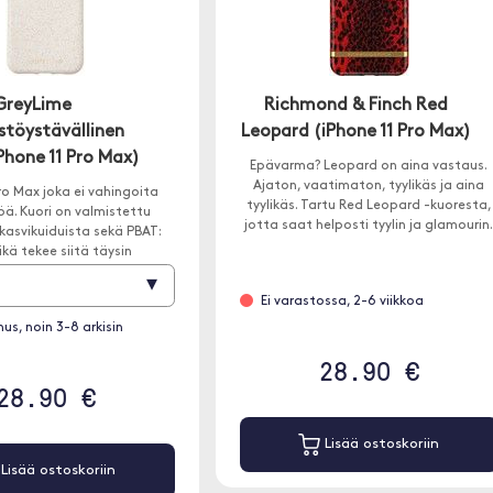
GreyLime
Richmond & Finch Red
stöystävällinen
Leopard (iPhone 11 Pro Max)
Phone 11 Pro Max)
Epävarma? Leopard on aina vastaus.
Ajaton, vaatimaton, tyylikäs ja aina
Pro Max joka ei vahingoita
tyylikäs. Tartu Red Leopard -kuoresta,
ä. Kuori on valmistettu
jotta saat helposti tyylin ja glamourin
kasvikuiduista sekä PBAT:
ikä tekee siitä täysin
muovittoman.
▾
Ei varastossa, 2-6 viikkoa
us, noin 3-8 arkisin
28.90 €
28.90 €
Lisää ostoskoriin
Lisää ostoskoriin