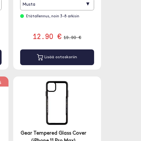
.
luottokortille. Asenna matkapuhelimesi
▾
Musta
kuoreen suojaa ja persoonallista.
Etätallennus, noin 3-8 arkisin
12.90 €
19.90 €
Lisää ostoskoriin
%
Gear Tempered Glass Cover