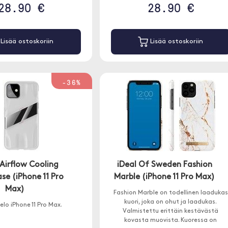
28.90 €
28.90 €
Lisää ostoskoriin
Lisää ostoskoriin
-36%
Airflow Cooling
iDeal Of Sweden Fashion
e (iPhone 11 Pro
Marble (iPhone 11 Pro Max)
Max)
Fashion Marble on todellinen laadukas
kuori, joka on ohut ja laadukas.
elo iPhone 11 Pro Max.
Valmistettu erittäin kestävästä
kovasta muovista. Kuoressa on