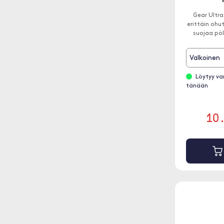
Gear Ultr
erittäin ohu
suojaa pöly
Valkoinen
Löytyy va
tänään
10