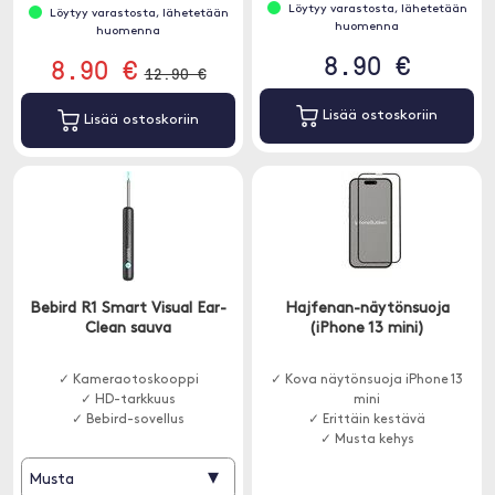
Löytyy varastosta, lähetetään
Löytyy varastosta, lähetetään
huomenna
huomenna
8.90 €
8.90 €
12.90 €
Lisää ostoskoriin
Lisää ostoskoriin
Bebird R1 Smart Visual Ear-
Hajfenan-näytönsuoja
Clean sauva
(iPhone 13 mini)
✓ Kameraotoskooppi
✓ Kova näytönsuoja iPhone 13
✓ HD-tarkkuus
mini
✓ Bebird-sovellus
✓ Erittäin kestävä
✓ Musta kehys
▾
Musta