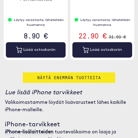
✓ Erittäin kestävä
liitännällä
Löytyy varastosta, lähetetään
Löytyy varastosta, lähetetään
huomenna
huomenna
8.90 €
22.90 €
31.90 €
Lisää ostoskoriin
Lisää ostoskoriin
NÄYTÄ ENEMMÄN TUOTTEITA
Lue lisää iPhone tarvikkeet
Valikoimastamme löydät lisävarusteet lähes kaikille
iPhone-malleille.
iPhone-tarvikkeet
iPhone-lisälaitteiden
tuotevalikoima on laaja ja