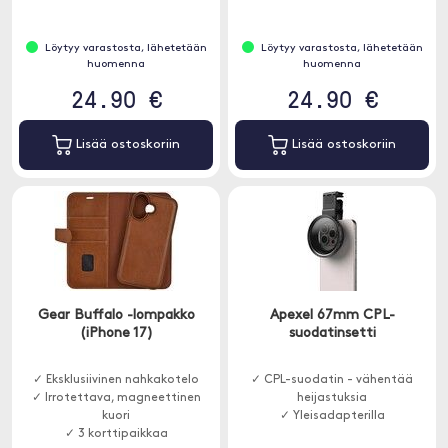
Löytyy varastosta, lähetetään
Löytyy varastosta, lähetetään
huomenna
huomenna
24.90 €
24.90 €
Lisää ostoskoriin
Lisää ostoskoriin
Gear Buffalo -lompakko
Apexel 67mm CPL-
(iPhone 17)
suodatinsetti
✓ Eksklusiivinen nahkakotelo
✓ CPL-suodatin - vähentää
✓ Irrotettava, magneettinen
heijastuksia
kuori
✓ Yleisadapterilla
✓ 3 korttipaikkaa