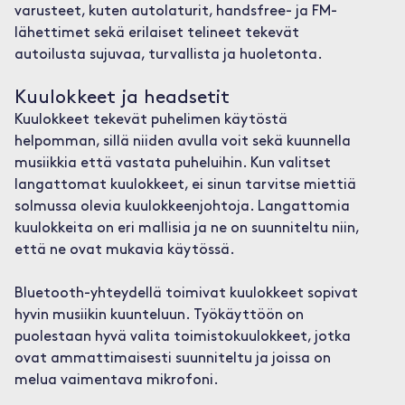
varusteet, kuten autolaturit, handsfree- ja FM-
lähettimet sekä erilaiset telineet tekevät
autoilusta sujuvaa, turvallista ja huoletonta.
Kuulokkeet ja headsetit
Kuulokkeet tekevät puhelimen käytöstä
helpomman, sillä niiden avulla voit sekä kuunnella
musiikkia että vastata puheluihin. Kun valitset
langattomat kuulokkeet, ei sinun tarvitse miettiä
solmussa olevia kuulokkeenjohtoja. Langattomia
kuulokkeita on eri mallisia ja ne on suunniteltu niin,
että ne ovat mukavia käytössä.
Bluetooth-yhteydellä toimivat kuulokkeet sopivat
hyvin musiikin kuunteluun. Työkäyttöön on
puolestaan hyvä valita toimistokuulokkeet, jotka
ovat ammattimaisesti suunniteltu ja joissa on
melua vaimentava mikrofoni.