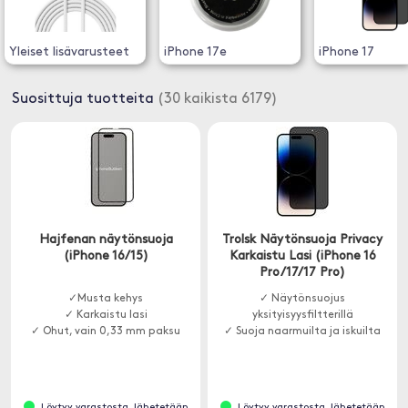
Yleiset lisävarusteet
iPhone 17e
iPhone 17
Suosittuja tuotteita
(30 kaikista 6179)
Hajfenan näytönsuoja
Trolsk Näytönsuoja Privacy
(iPhone 16/15)
Karkaistu Lasi (iPhone 16
Pro/17/17 Pro)
✓Musta kehys
✓ Näytönsuojus
✓ Karkaistu lasi
yksityisyysfiltterillä
✓ Ohut, vain 0,33 mm paksu
✓ Suoja naarmuilta ja iskuilta
Löytyy varastosta, lähetetään
Löytyy varastosta, lähetetään