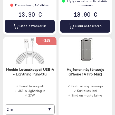
Löytyy varastosta, lähetetään
Ei varastossa, 2-6 viikkoa
huomenna
13.90 €
18.90 €
Lisää ostoskoriin
Lisää ostoskoriin
-31%
Moobio Latauskaapeli USB-A
Hajfenan näytönsuoja
- Lightning Punottu
(iPhone 14 Pro Max)
✓ Punottu kaapeli
✓ Kestävä näytönsuoja
✓ USB-A Lightningiin
✓ Karkaistu lasi
✓ 27W
✓ Siinä on musta kehys
▾
2 m