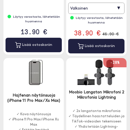
▾
Valkoinen
Löytyy varastosta, lähetetään
Löytyy varastosta, lähetetään
huomenna
huomenna
13.90 €
38.90 €
46.90 €
Lisää ostoskoriin
Lisää ostoskoriin
-28%
Moobio Langaton Mikrofoni 2
Hajfenan näytönsuoja
Mikrofonia Lightning
(iPhone 11 Pro Max / Xs Max)
✓ 2x langatonta mikrofonia
✓ Kova näytönsuoja
✓ Täydellinen haastatteluiden ja
✓ iPhone 11 Pro Max / iPhone Xs
TikTok-videoiden tekemiseen
Max
✓ Yhdistetään Lightning-