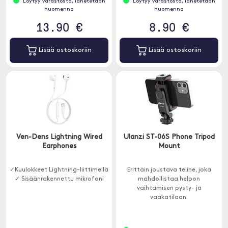
Löytyy varastosta, lähetetään
Löytyy varastosta, lähetetään
huomenna
huomenna
13.90 €
8.90 €
Lisää ostoskoriin
Lisää ostoskoriin
Ven-Dens Lightning Wired
Ulanzi ST-06S Phone Tripod
Earphones
Mount
✓Kuulokkeet Lightning-liittimellä
Erittäin joustava teline, joka
✓ Sisäänrakennettu mikrofoni
mahdollistaa helpon
vaihtamisen pysty- ja
vaakatilaan.