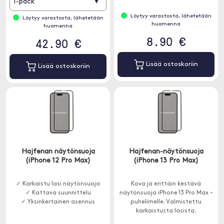
▾
1-pack
Löytyy varastosta, lähetetään
Löytyy varastosta, lähetetään
huomenna
huomenna
8.90 €
42.90 €
Lisää ostoskoriin
Lisää ostoskoriin
Hajfenan näytönsuoja
Hajfenan-näytönsuoja
(iPhone 12 Pro Max)
(iPhone 13 Pro Max)
✓ Karkaistu lasi näytönsuoja
Kova ja erittäin kestävä
✓ Kattava suunnittelu
näytönsuoja iPhone 13 Pro Max -
✓ Yksinkertainen asennus
puhelimelle. Valmistettu
karkaistusta lasista.