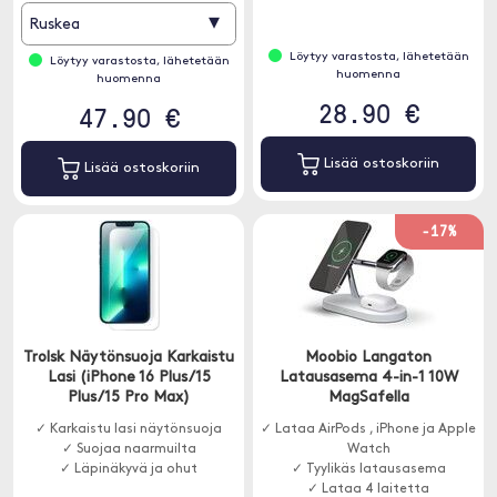
▾
Ruskea
Löytyy varastosta, lähetetään
Löytyy varastosta, lähetetään
huomenna
huomenna
28.90 €
47.90 €
Lisää ostoskoriin
Lisää ostoskoriin
-17%
Trolsk Näytönsuoja Karkaistu
Moobio Langaton
Lasi (iPhone 16 Plus/15
Latausasema 4-in-1 10W
Plus/15 Pro Max)
MagSafella
✓ Karkaistu lasi näytönsuoja
✓ Lataa AirPods , iPhone ja Apple
✓ Suojaa naarmuilta
Watch
✓ Läpinäkyvä ja ohut
✓ Tyylikäs latausasema
✓ Lataa 4 laitetta