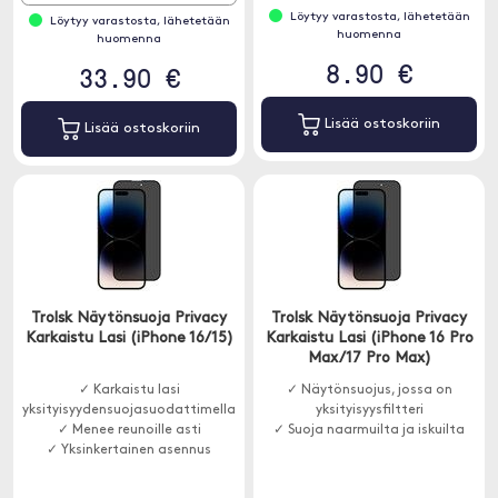
Löytyy varastosta, lähetetään
Löytyy varastosta, lähetetään
huomenna
huomenna
8.90 €
33.90 €
Lisää ostoskoriin
Lisää ostoskoriin
Trolsk Näytönsuoja Privacy
Trolsk Näytönsuoja Privacy
Karkaistu Lasi (iPhone 16/15)
Karkaistu Lasi (iPhone 16 Pro
Max/17 Pro Max)
✓ Karkaistu lasi
✓ Näytönsuojus, jossa on
yksityisyydensuojasuodattimella
yksityisyysfiltteri
✓ Menee reunoille asti
✓ Suoja naarmuilta ja iskuilta
✓ Yksinkertainen asennus