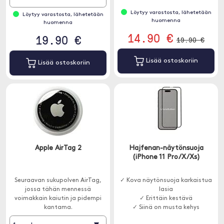
Löytyy varastosta, lähetetään
Löytyy varastosta, lähetetään
huomenna
huomenna
14.90 €
19.90 €
19.90 €
Lisää ostoskoriin
Lisää ostoskoriin
Apple AirTag 2
Hajfenan-näytönsuoja
(iPhone 11 Pro/X/Xs)
Seuraavan sukupolven AirTag,
✓ Kova näytönsuoja karkaistua
jossa tähän mennessä
lasia
voimakkain kaiutin ja pidempi
✓ Erittäin kestävä
kantama.
✓ Siinä on musta kehys