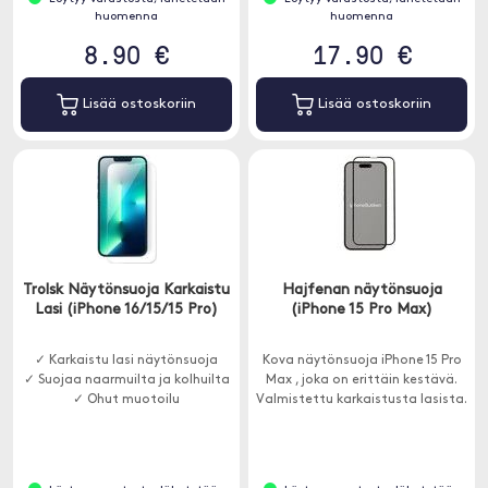
huomenna
huomenna
8.90 €
17.90 €
Lisää ostoskoriin
Lisää ostoskoriin
Trolsk Näytönsuoja Karkaistu
Hajfenan näytönsuoja
Lasi (iPhone 16/15/15 Pro)
(iPhone 15 Pro Max)
✓ Karkaistu lasi näytönsuoja
Kova näytönsuoja iPhone 15 Pro
✓ Suojaa naarmuilta ja kolhuilta
Max , joka on erittäin kestävä.
✓ Ohut muotoilu
Valmistettu karkaistusta lasista.