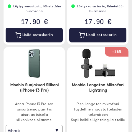
Löytyy varastosta, lähetetään
Löytyy varastosta, lähetetään
huomenna
huomenna
17.90 €
17.90 €
Lisää ostoskoriin
Lisää ostoskoriin
-25%
Moobio Suojakuori Silikoni
Moobio Langaton Mikrofoni
(iPhone 13 Pro)
Lightning
Anna iPhone 13 Pro sen
Pieni langaton mikrofoni
ansaitsema päivitys
Täydellinen haastatteluiden
ainutlaatuisella
tekemiseen
silikonikotelollamme.
Sopii kaikille Lightning-laitteille
▾
Vihreä