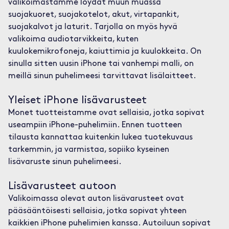
valikoimastamme löydät muun muassa
suojakuoret, suojakotelot, akut, virtapankit,
suojakalvot ja laturit. Tarjolla on myös hyvä
valikoima audiotarvikkeita, kuten
kuulokemikrofoneja, kaiuttimia ja kuulokkeita. On
sinulla sitten uusin iPhone tai vanhempi malli, on
meillä sinun puhelimeesi tarvittavat lisälaitteet.
Yleiset iPhone lisävarusteet
Monet tuotteistamme ovat sellaisia, jotka sopivat
useampiin iPhone-puhelimiin. Ennen tuotteen
tilausta kannattaa kuitenkin lukea tuotekuvaus
tarkemmin, ja varmistaa, sopiiko kyseinen
lisävaruste sinun puhelimeesi.
Lisävarusteet autoon
Valikoimassa olevat auton lisävarusteet ovat
pääsääntöisesti sellaisia, jotka sopivat yhteen
kaikkien iPhone puhelimien kanssa. Autoiluun sopivat