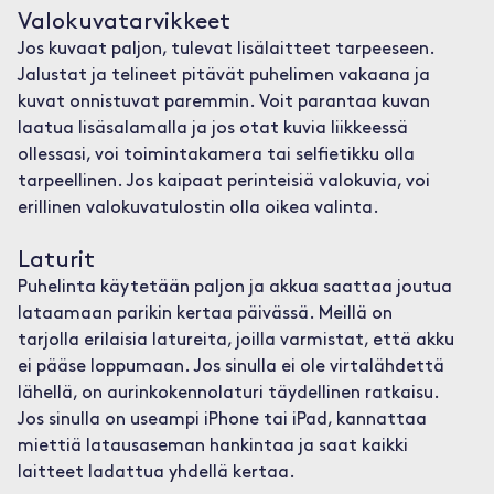
Valokuvatarvikkeet
Jos kuvaat paljon, tulevat lisälaitteet tarpeeseen.
Jalustat ja telineet pitävät puhelimen vakaana ja
kuvat onnistuvat paremmin. Voit parantaa kuvan
laatua lisäsalamalla ja jos otat kuvia liikkeessä
ollessasi, voi toimintakamera tai selfietikku olla
tarpeellinen. Jos kaipaat perinteisiä valokuvia, voi
erillinen valokuvatulostin olla oikea valinta.
Laturit
Puhelinta käytetään paljon ja akkua saattaa joutua
lataamaan parikin kertaa päivässä. Meillä on
tarjolla erilaisia latureita, joilla varmistat, että akku
ei pääse loppumaan. Jos sinulla ei ole virtalähdettä
lähellä, on aurinkokennolaturi täydellinen ratkaisu.
Jos sinulla on useampi iPhone tai iPad, kannattaa
miettiä latausaseman hankintaa ja saat kaikki
laitteet ladattua yhdellä kertaa.