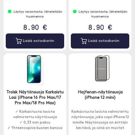
Löytyy varastosta, lähetetään
Löytyy varastosta, lähetetään
huomenna
huomenna
8.90 €
8.90 €
Lisää ostoskoriin
Lisää ostoskoriin
Trolsk Näytönsuoja Karkaistu
Hajfenan-näytönsuoja
Lasi (iPhone 16 Pro Max/17
(iPhone 12 mini)
Pro Max/18 Pro Max)
✓ Karkaistusta lasista
Karkaistusta lasista valmistettu
valmistettu näyttösuoja
näytönsuoja, joka sopii iPhone 12
✓ 0,33 mm paksu
minille. Näytönsuoja on erittäin
✓ Yhteensopiva kuorien kanssa
kestävä, ja siinä on mustat
kehykset.