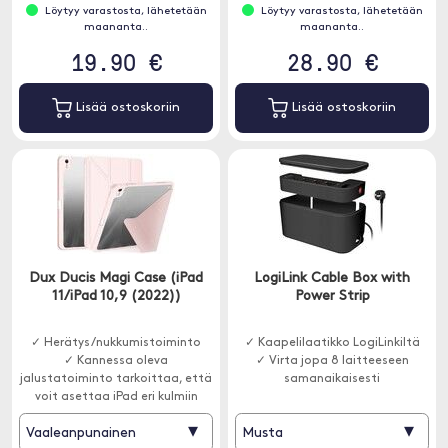
Löytyy varastosta, lähetetään
Löytyy varastosta, lähetetään
maananta..
maananta..
19.90 €
28.90 €
Lisää ostoskoriin
Lisää ostoskoriin
Dux Ducis Magi Case (iPad
LogiLink Cable Box with
11/iPad 10,9 (2022))
Power Strip
✓ Herätys/nukkumistoiminto
✓ Kaapelilaatikko LogiLinkiltä
✓ Kannessa oleva
✓ Virta jopa 8 laitteeseen
jalustatoiminto tarkoittaa, että
samanaikaisesti
voit asettaa iPad eri kulmiin
▾
▾
Vaaleanpunainen
Musta