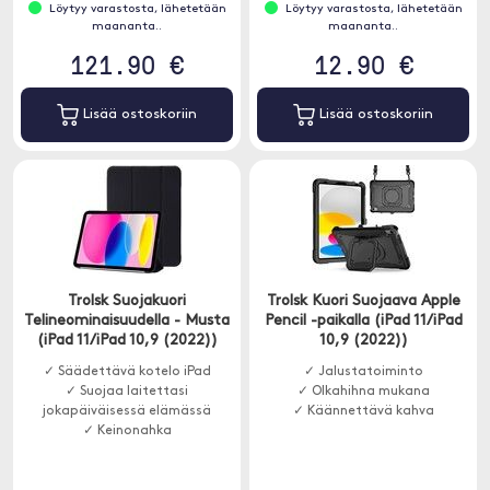
Löytyy varastosta, lähetetään
Löytyy varastosta, lähetetään
maananta..
maananta..
121.90 €
12.90 €
Lisää ostoskoriin
Lisää ostoskoriin
Trolsk Suojakuori
Trolsk Kuori Suojaava Apple
Telineominaisuudella - Musta
Pencil -paikalla (iPad 11/iPad
(iPad 11/iPad 10,9 (2022))
10,9 (2022))
✓ Säädettävä kotelo iPad
✓ Jalustatoiminto
✓ Suojaa laitettasi
✓ Olkahihna mukana
jokapäiväisessä elämässä
✓ Käännettävä kahva
✓ Keinonahka