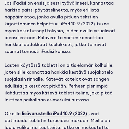
Jos iPadisi on ensisijaisesti työvälineesi, kannattaa
harkita paitsi pöytätelinettä, myös erillistä
näppäimistöä, jonka avulla pitkien tekstien
kirjoittaminen helpottuu. iPad 10.9 (2022) tukee
myös kosketusnäyttökyniä, joiden avulla visualisoit
ideasi lentoon. Palavereita varten kannattaa
hankkia laadukkaat kuulokkeet, jotka toimivat
saumattomasti iPadisi kanssa.
Lasten käytössä tabletti on altis elämän kolhuille,
joten sille kannattaa hankkia kestävä suojakotelo
suojalasin rinnalle. Kätevät kotelot ovat sangen
edullisia ja kestävät pitkään. Perheen pienimpiä
ilahduttaa myös kätevä tablettiteline, joka pitää
laitteen paikallaan esimerkiksi autossa.
Oikeilla
lisävarusteilla iPad 10.9 (2022)
, voit
optimoida tabletin tarpeidesi mukaan. Meillä on
laaja valikoima tuotteita, jotka on mukautettu