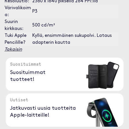
Resoluutio:
2360 x 1640 pikseliä 264 PPI:llä
Värivalikoim
P3
a:
Suurin
500 cd/m²
kirkkaus:
Tuki Apple
Kyllä, ensimmäinen sukupolvi. Lataus
Pencilille?
adapterin kautta
Takaisin
Suosituimmat
Suosituimmat
tuotteet!
Uutiset
Jatkuvasti uusia tuotteita
Apple-laitteille!