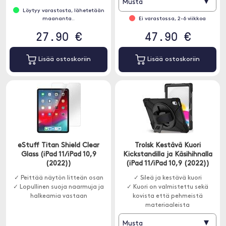
▾
Musta
Löytyy varastosta, lähetetään
maananta..
Ei varastossa, 2-6 viikkoa
27.90 €
47.90 €
Lisää ostoskoriin
Lisää ostoskoriin
eStuff Titan Shield Clear
Trolsk Kestävä Kuori
Glass (iPad 11/iPad 10,9
Kickstandilla ja Käsihihnalla
(2022))
(iPad 11/iPad 10,9 (2022))
✓ Peittää näytön litteän osan
✓ Sileä ja kestävä kuori
✓ Lopullinen suoja naarmuja ja
✓ Kuori on valmistettu sekä
halkeamia vastaan
kovista että pehmeistä
materiaaleista
▾
Musta