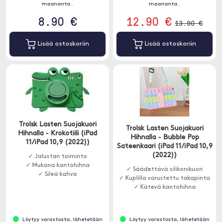
maananta..
maananta..
8.90 €
12.90 €
13.90 €
Lisää ostoskoriin
Lisää ostoskoriin
Trolsk Lasten Suojakuori
Trolsk Lasten Suojakuori
Hihnalla - Krokotiili (iPad
Hihnalla - Bubble Pop
11/iPad 10,9 (2022))
Sateenkaari (iPad 11/iPad 10,9
(2022))
✓ Jalustan toiminto
✓ Mukana kantohihna
✓ Säädettävä silikonikuori
✓ Sileä kahva
✓ Kuplilla varustettu takapinta
✓ Kätevä kantohihna
Löytyy varastosta, lähetetään
Löytyy varastosta, lähetetään