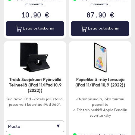
maananta..
maananta..
10.90 €
87.90 €
Lisää ostoskoriin
Lisää ostoskoriin
Trolsk Suojakuori Pyörivällä
Paperlike 3 -näytönsuoja
Telineellä (iPad 11/iPad 10,9
(iPad 11/ iPad 10,9 (2022))
(2022))
Suojaava iPad -kotelo jalustalla,
✓Näytönsuoja, joka tuntuu
jossa voit kääntää iPad 360°.
paperilta
✓ Erittäin herkkä Apple Pencilin
suorituskyky
▾
Musta