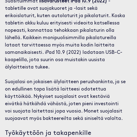
Suosituimmat
lisävarusteet iPad 10.9 (2022)
-
tabletille ovat suojakuoret ja -lasit sekä
erikoislaturit, kuten autolaturit ja pikalaturit. Koska
tabletin akku kuluu erityisesti videoita katsellessa
nopeasti, kannattaa tehokkaan pikalaturin olla
lähellä. Kaikkein monipuolisimmilla pikalatureilla
lataat tarvittaessa myös muita kodin laitteita
samanaikaisesti. iPad 10.9 (2022) ladataan USB-C-
kaapelilla, jota suurin osa muistakin uusista
älylaitteista tukee.
Suojalasi on jokaisen älylaitteen perushankinta, ja se
on edullinen tapa lisätä laitteesi odotettua
käyttöikää. Nykyiset suojalasit ovat kestäviä
eivätkä hätkähdä vähästä, joten pieni investointi
voi suojata laitettasi jopa vuosia. Monet suojalasit
suojaavat myös bakteereilta sekä siniseltä valolta.
Työkäyttöön ja takapenkille