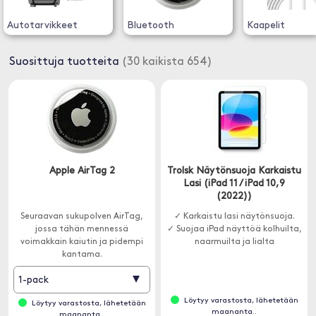
Autotarvikkeet
Bluetooth
Kaapelit
Suosittuja tuotteita
(30 kaikista 654)
Apple AirTag 2
Trolsk Näytönsuoja Karkaistu
Lasi (iPad 11 / iPad 10,9
(2022))
Seuraavan sukupolven AirTag,
✓ Karkaistu lasi näytönsuoja.
jossa tähän mennessä
✓ Suojaa iPad näyttöä kolhuilta,
voimakkain kaiutin ja pidempi
naarmuilta ja lialta
kantama.
▾
1-pack
Löytyy varastosta, lähetetään
Löytyy varastosta, lähetetään
maananta..
maananta..