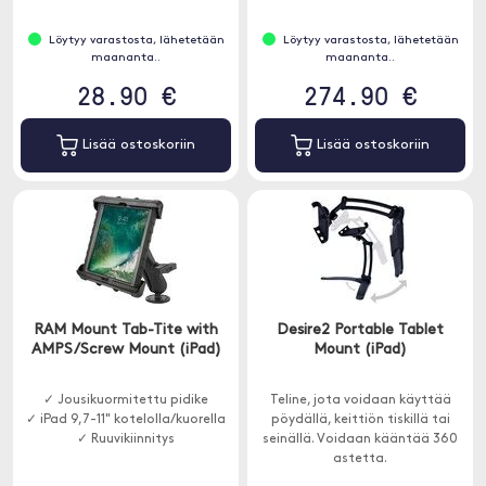
Löytyy varastosta, lähetetään
Löytyy varastosta, lähetetään
maananta..
maananta..
28.90 €
274.90 €
Lisää ostoskoriin
Lisää ostoskoriin
RAM Mount Tab-Tite with
Desire2 Portable Tablet
AMPS/Screw Mount (iPad)
Mount (iPad)
✓ Jousikuormitettu pidike
Teline, jota voidaan käyttää
✓ iPad 9,7-11" kotelolla/kuorella
pöydällä, keittiön tiskillä tai
✓ Ruuvikiinnitys
seinällä. Voidaan kääntää 360
astetta.