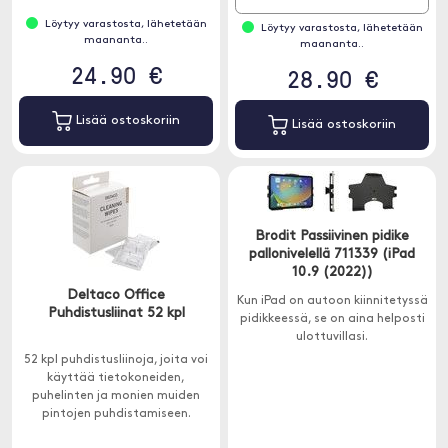
Löytyy varastosta, lähetetään
Löytyy varastosta, lähetetään
maananta..
maananta..
24.90 €
28.90 €
Lisää ostoskoriin
Lisää ostoskoriin
Brodit Passiivinen pidike
pallonivelellä 711339 (iPad
10.9 (2022))
Deltaco Office
Kun iPad on autoon kiinnitetyssä
Puhdistusliinat 52 kpl
pidikkeessä, se on aina helposti
ulottuvillasi.
52 kpl puhdistusliinoja, joita voi
käyttää tietokoneiden,
puhelinten ja monien muiden
pintojen puhdistamiseen.