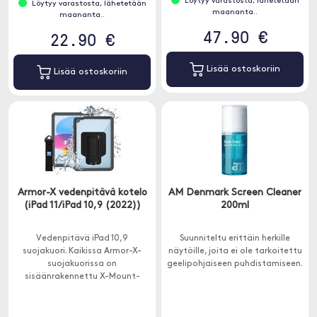
Löytyy varastosta, lähetetään
Löytyy varastosta, lähetetään
maananta..
maananta..
47.90 €
22.90 €
Lisää ostoskoriin
Lisää ostoskoriin
Armor-X vedenpitävä kotelo
AM Denmark Screen Cleaner
(iPad 11/iPad 10,9 (2022))
200ml
Vedenpitävä iPad 10,9
Suunniteltu erittäin herkille
suojakuori. Kaikissa Armor-X-
näytöille, joita ei ole tarkoitettu
suojakuorissa on
geelipohjaiseen puhdistamiseen.
sisäänrakennettu X-Mount-
järjestelmä.