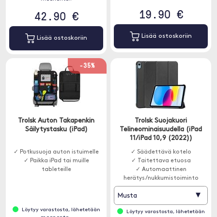
19.90 €
42.90 €
Lisää ostoskoriin
Lisää ostoskoriin
-35%
Trolsk Auton Takapenkin
Trolsk Suojakuori
Säilytystasku (iPad)
Telineominaisuudella (iPad
11/iPad 10,9 (2022))
✓ Potkusuoja auton istuimelle
✓ Säädettävä kotelo
✓ Paikka iPad tai muille
✓ Taitettava etuosa
tableteille
✓ Automaattinen
herätys/nukkumistoiminto
▾
Musta
Löytyy varastosta, lähetetään
Löytyy varastosta, lähetetään