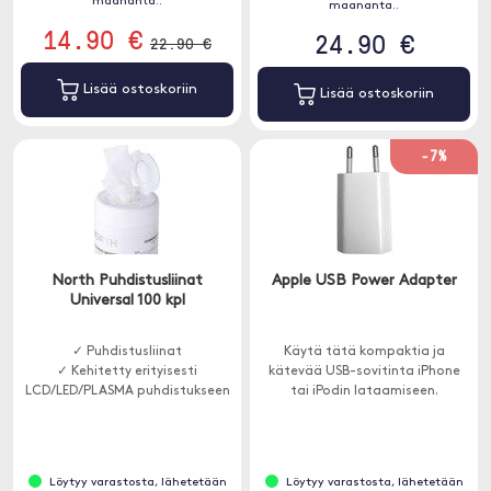
maananta..
maananta..
14.90 €
24.90 €
22.90 €
Lisää ostoskoriin
Lisää ostoskoriin
-7%
North Puhdistusliinat
Apple USB Power Adapter
Universal 100 kpl
✓ Puhdistusliinat
Käytä tätä kompaktia ja
✓ Kehitetty erityisesti
kätevää USB-sovitinta iPhone
LCD/LED/PLASMA puhdistukseen
tai iPodin lataamiseen.
Löytyy varastosta, lähetetään
Löytyy varastosta, lähetetään