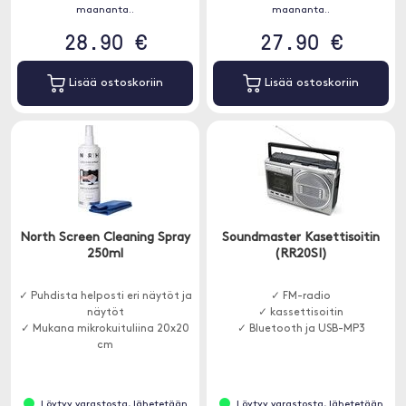
maananta..
maananta..
28.90 €
27.90 €
Lisää ostoskoriin
Lisää ostoskoriin
North Screen Cleaning Spray
Soundmaster Kasettisoitin
250ml
(RR20SI)
✓ Puhdista helposti eri näytöt ja
✓ FM-radio
näytöt
✓ kassettisoitin
✓ Mukana mikrokuituliina 20x20
✓ Bluetooth ja USB-MP3
cm
Löytyy varastosta, lähetetään
Löytyy varastosta, lähetetään