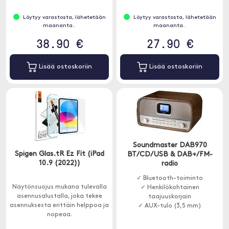
Löytyy varastosta, lähetetään
Löytyy varastosta, lähetetään
maananta..
maananta..
38.90 €
27.90 €
Lisää ostoskoriin
Lisää ostoskoriin
Soundmaster DAB970
Spigen Glas.tR Ez Fit (iPad
BT/CD/USB & DAB+/FM-
10.9 (2022))
radio
✓ Bluetooth-toiminto
Näytönsuojus mukana tulevalla
✓ Henkilökohtainen
asennusalustalla, joka tekee
taajuuskorjain
asennuksesta erittäin helppoa ja
✓ AUX-tulo (3,5 mm)
nopeaa.