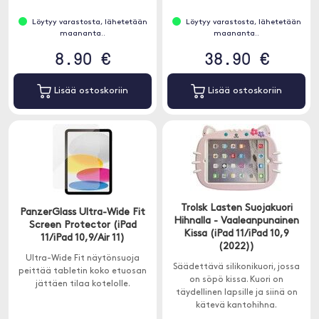
Löytyy varastosta, lähetetään
Löytyy varastosta, lähetetään
maananta..
maananta..
8.90 €
38.90 €
Lisää ostoskoriin
Lisää ostoskoriin
Trolsk Lasten Suojakuori
PanzerGlass Ultra-Wide Fit
Hihnalla - Vaaleanpunainen
Screen Protector (iPad
Kissa (iPad 11/iPad 10,9
11/iPad 10,9/Air 11)
(2022))
Ultra-Wide Fit näytönsuoja
Säädettävä silikonikuori, jossa
peittää tabletin koko etuosan
on söpö kissa. Kuori on
jättäen tilaa kotelolle.
täydellinen lapsille ja siinä on
kätevä kantohihna.