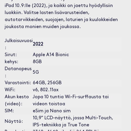
iPad 10.9:lle (2022), ja kaikki on jaettu hyödyllisiin
luokkiin. Valitse lasten lisävarusteiden,
autotarvikkeiden, suojajen, laturien ja kuulokkeiden
joukosta monien muiden joukossa.
Julkaisuvuosi
2022
:
Sirut:
Apple A14 Bionic
kehys:
8GB
Datanopeus
5G
:
Varastointi:
64GB, 256GB
WiFi:
v6, 802.11ax
Akun kesto
Jopa 10 tuntia Wi-Fi-surffausta tai
(video):
videon toistoa
SIM:
eSim ja Nano sim
10,9" LCD-näyttö, jossa Multi-Touch,
Näyttö:
IPS-tekniikka ja True Tone