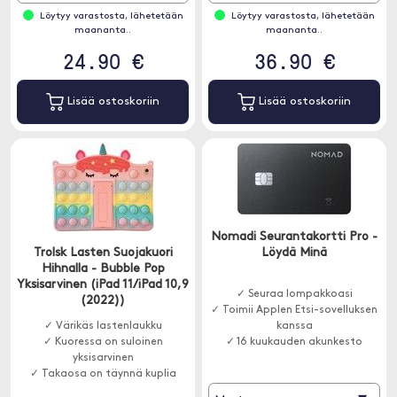
Löytyy varastosta, lähetetään
Löytyy varastosta, lähetetään
maananta..
maananta..
24.90 €
36.90 €
Lisää ostoskoriin
Lisää ostoskoriin
Nomadi Seurantakortti Pro -
Trolsk Lasten Suojakuori
Löydä Minä
Hihnalla - Bubble Pop
Yksisarvinen (iPad 11/iPad 10,9
✓ Seuraa lompakkoasi
(2022))
✓ Toimii Applen Etsi-sovelluksen
✓ Värikäs lastenlaukku
kanssa
✓ Kuoressa on suloinen
✓ 16 kuukauden akunkesto
yksisarvinen
✓ Takaosa on täynnä kuplia