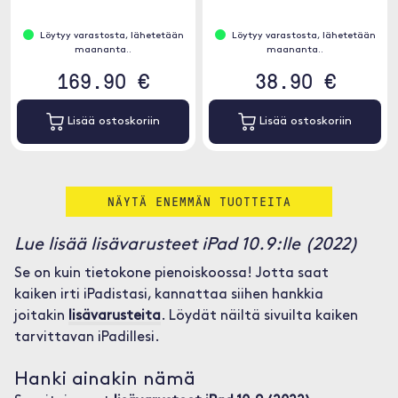
Löytyy varastosta, lähetetään
Löytyy varastosta, lähetetään
maananta..
maananta..
169.90 €
38.90 €
Lisää ostoskoriin
Lisää ostoskoriin
NÄYTÄ ENEMMÄN TUOTTEITA
Lue lisää lisävarusteet iPad 10.9:lle (2022)
Se on kuin tietokone pienoiskoossa! Jotta saat
kaiken irti iPadistasi, kannattaa siihen hankkia
joitakin
lisävarusteita
. Löydät näiltä sivuilta kaiken
tarvittavan iPadillesi.
Hanki ainakin nämä