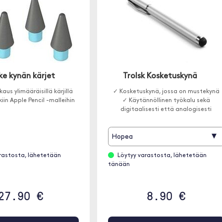
ke kynän kärjet
Trolsk Kosketuskynä
aus ylimääräisillä kärjillä
✓ Kosketuskynä, jossa on mustekynä
kiin Apple Pencil -malleihin
✓ Käytännöllinen työkalu sekä
digitaalisesti että analogisesti
▾
Hopea
rastosta, lähetetään
Löytyy varastosta, lähetetään
tänään
27.90 €
8.90 €