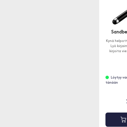
Sandbe
Kynä helpot
Lyö kirjai
kirjoita vi
Löytyy va
tänään