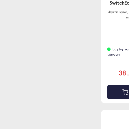
SwitchEa
Älykäs kynä
e
Löytyy va
tänään
38