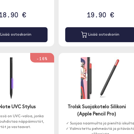
18.90 €
19.90 €
Lisää ostoskoriin
Lisää ostoskoriin
-16%
Note UVC Stylus
Trolsk Suojakotelo Silikoni
(Apple Pencil Pro)
ssä on UVC-valoa, jonka
t puhdistaa näppäimistöt,
✓ Suojaa naarmuilta ja pieniltä iskuilt
töt ja vastaavat.
✓ Valmistettu pehmeästä ja pitäväst