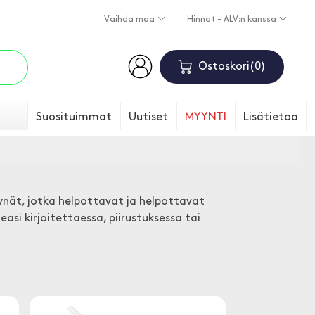
Vaihda maa
Hinnat - ALV:n kanssa
Ostoskori
0
Suosituimmat
Uutiset
MYYNTI
Lisätietoa
kynät, jotka helpottavat ja helpottavat
si kirjoitettaessa, piirustuksessa tai