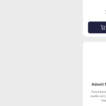
Adonit 
Tässä kynä
avulla voi
näy