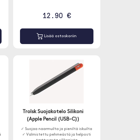
12.90 €
Lisää ostoskoriin
Trolsk Suojakotelo Silikoni
(Apple Pencil (USB-C))
a
✓ Suojaa naarmuilta ja pieniltä iskuilta
ä
✓ Valmistettu pehmeästä ja helposti