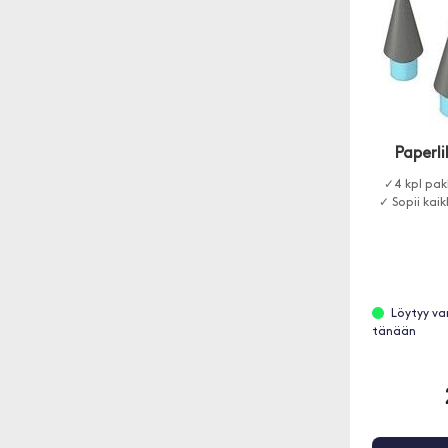
Paperli
✓4 kpl pakk
✓ Sopii kaik
Löytyy va
tänään