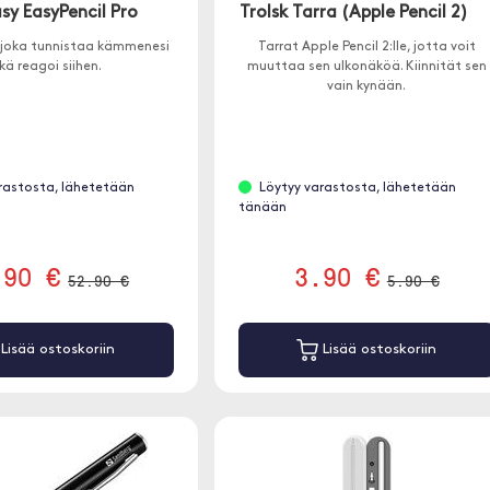
sy EasyPencil Pro
Trolsk Tarra (Apple Pencil 2)
, joka tunnistaa kämmenesi
Tarrat Apple Pencil 2:lle, jotta voit
ikä reagoi siihen.
muuttaa sen ulkonäköä. Kiinnität sen
vain kynään.
rastosta, lähetetään
Löytyy varastosta, lähetetään
tänään
.90 €
3.90 €
52.90 €
5.90 €
Lisää ostoskoriin
Lisää ostoskoriin