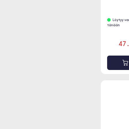
Löytyy va
tänään
47