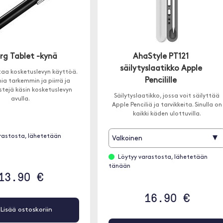
rg Tablet -kynä
AhaStyle PT121
säilytyslaatikko Apple
taa kosketuslevyn käyttöä.
Pencilille
mia tarkemmin ja piirrä ja
estejä käsin kosketuslevyn
Säilytyslaatikko, jossa voit säilyttää
avulla.
Apple Penciliä ja tarvikkeita. Sinulla on
kaikki käden ulottuvilla.
▾
rastosta, lähetetään
Valkoinen
Löytyy varastosta, lähetetään
tänään
13.90 €
16.90 €
Lisää ostoskoriin