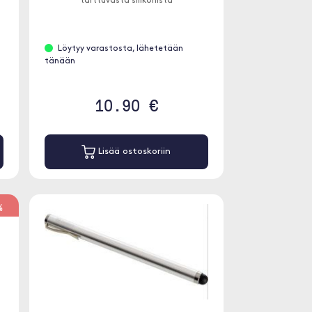
tarttuvasta silikonista
Löytyy varastosta, lähetetään
tänään
10.90 €
Lisää ostoskoriin
%