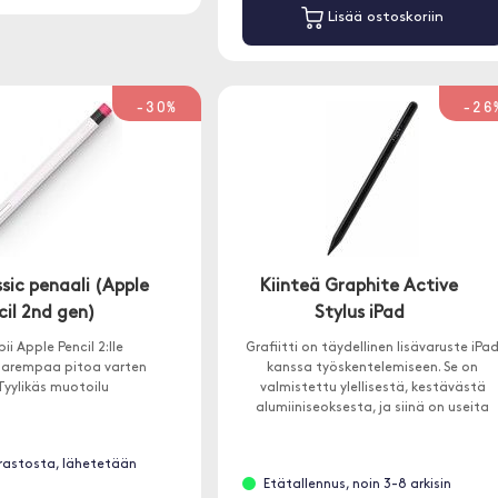
Lisää ostoskoriin
-30%
-26
sic penaali (Apple
Kiinteä Graphite Active
cil 2nd gen)
Stylus iPad
ii Apple Pencil 2:lle
Grafiitti on täydellinen lisävaruste iPa
parempaa pitoa varten
kanssa työskentelemiseen. Se on
Tyylikäs muotoilu
valmistettu ylellisestä, kestävästä
alumiiniseoksesta, ja siinä on useita
hyödyllisiä ominaisuuksia.
rastosta, lähetetään
Etätallennus, noin 3-8 arkisin