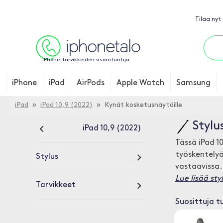
Tilaa nyt
iPhone-tarvikkeiden asiantuntija
iPhone
iPad
AirPods
Apple Watch
Samsung
iPad
»
iPad 10,9 (2022)
» Kynät kosketusnäytöille
Stylu
iPad 10,9 (2022)
Tässä iPad 1
työskentelyä
Stylus
vastaavissa.
Lue lisää styl
Tarvikkeet
Suosittuja t