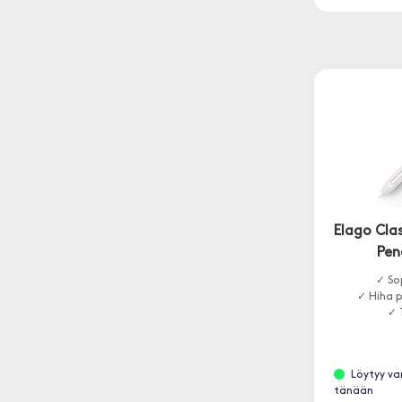
Elago Clas
Pen
✓ Sop
✓ Hiha 
✓ 
Löytyy va
tänään