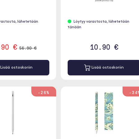
silikonista
rastosta, lähetetään
Löytyy varastosta, lähetetään
tänään
.90 €
10.90 €
56.90 €
Lisää ostoskoriin
Lisää ostoskoriin
-26%
-34