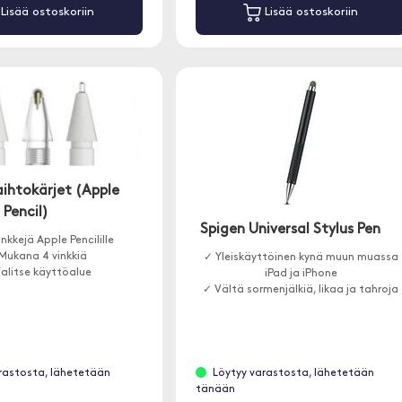
Lisää ostoskoriin
Lisää ostoskoriin
ihtokärjet (Apple
Pencil)
Spigen Universal Stylus Pen
nkkejä Apple Pencilille
Mukana 4 vinkkiä
✓ Yleiskäyttöinen kynä muun muassa
alitse käyttöalue
iPad ja iPhone
✓ Vältä sormenjälkiä, likaa ja tahroja
rastosta, lähetetään
Löytyy varastosta, lähetetään
tänään