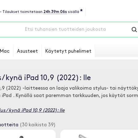
*
 - Tilaukset toimitetaan
24h 39m 05s
sisällä
Mac
Asusteet
Käytetyt puhelimet
s / kynä iPad 10,9 (2022): lle
0,9 (2022) -laitteessa on laaja valikoima stylus- tai näyttö
 iPad . Kynällä saat paremman tarkkuuden, jos käytät sormea
us / kynä iPad 10,9 (2022): lle
uotteita
(30 kaikista 39)