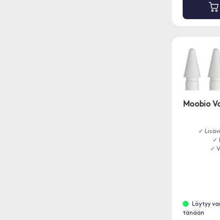
Moobio Va
✓ Lisävi
✓ 
✓ V
Löytyy va
tänään