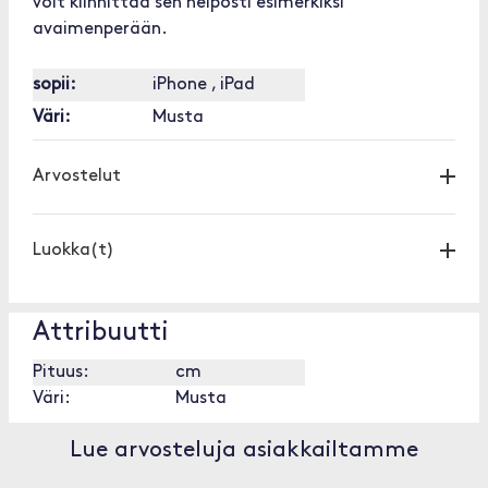
voit kiinnittää sen helposti esimerkiksi
avaimenperään.
sopii:
iPhone , iPad
Väri:
Musta
Arvostelut
Luokka(t)
Attribuutti
Pituus:
cm
Väri:
Musta
Lue arvosteluja asiakkailtamme