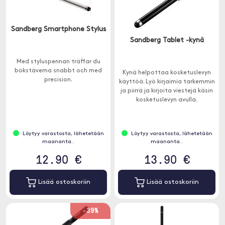
Sandberg Smartphone Stylus
Sandberg Tablet -kynä
Med styluspennan träffar du
bokstäverna snabbt och med
Kynä helpottaa kosketuslevyn
precision.
käyttöä. Lyö kirjaimia tarkemmin
ja piirrä ja kirjoita viestejä käsin
kosketuslevyn avulla.
Löytyy varastosta, lähetetään
Löytyy varastosta, lähetetään
maananta..
maananta..
12.90 €
13.90 €
Lisää ostoskoriin
Lisää ostoskoriin
-39%