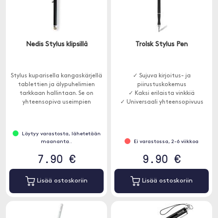
Nedis Stylus klipsillä
Trolsk Stylus Pen
Stylus kuparisella kangaskärjellä
✓ Sujuva kirjoitus- ja
tablettien ja älypuhelimien
piirustuskokemus
tarkkaan hallintaan. Se on
✓ Kaksi erilaista vinkkiä
yhteensopiva useimpien
✓ Universaali yhteensopivuus
kapasitiivisten
kosketusnäyttöjen kanssa ja
estää näytön peittämästä
Löytyy varastosta, lähetetään
naarmuja, tahroja ja raitoja.
maananta..
Ei varastossa, 2-6 viikkoa
7.90 €
9.90 €
Lisää ostoskoriin
Lisää ostoskoriin