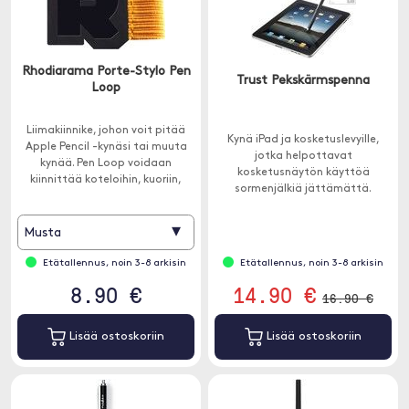
Rhodiarama Porte-Stylo Pen
Trust Pekskärmspenna
Loop
Liimakiinnike, johon voit pitää
Kynä iPad ja kosketuslevyille,
Apple Pencil -kynäsi tai muuta
jotka helpottavat
kynää. Pen Loop voidaan
kosketusnäytön käyttöä
kiinnittää koteloihin, kuoriin,
sormenjälkiä jättämättä.
tabletteihin ja moneen muuhun.
▾
Musta
Etätallennus, noin 3-8 arkisin
Etätallennus, noin 3-8 arkisin
8.90 €
14.90 €
16.90 €
Lisää ostoskoriin
Lisää ostoskoriin