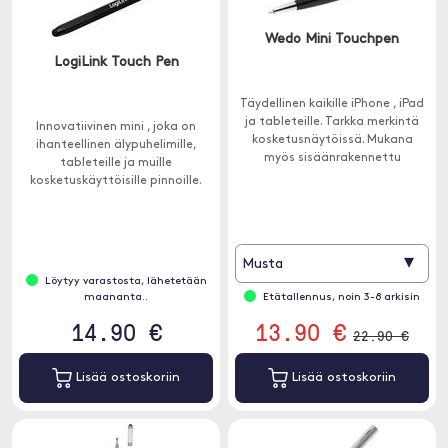
Wedo Mini Touchpen
LogiLink Touch Pen
Täydellinen kaikille iPhone , iPad
ja tableteille. Tarkka merkintä
Innovatiivinen mini , joka on
kosketusnäytöissä. Mukana
ihanteellinen älypuhelimille,
myös sisäänrakennettu
tableteille ja muille
kuulakärkikynä.
kosketuskäyttöisille pinnoille.
Kynän kuusikulmainen muoto
sopii täydellisesti käteen.
▾
Musta
Löytyy varastosta, lähetetään
maananta..
Etätallennus, noin 3-8 arkisin
14.90 €
13.90 €
22.90 €
Lisää ostoskoriin
Lisää ostoskoriin