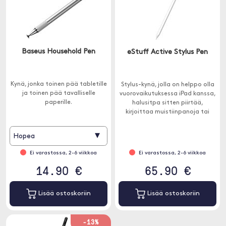
Baseus Household Pen
eStuff Active Stylus Pen
Kynä, jonka toinen pää tabletille
Stylus-kynä, jolla on helppo olla
ja toinen pää tavalliselle
vuorovaikutuksessa iPad kanssa,
paperille.
halusitpa sitten piirtää,
kirjoittaa muistiinpanoja tai
haluatko tarkkuusinstrumentin
valokuvien muokkausta varten.
▾
Hopea
Ei varastossa, 2-6 viikkoa
Ei varastossa, 2-6 viikkoa
14.90 €
65.90 €
Lisää ostoskoriin
Lisää ostoskoriin
-13%