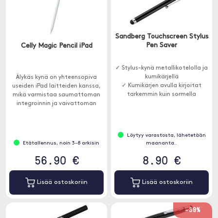
Sandberg Touchscreen Stylus
Pen Saver
Celly Magic Pencil iPad
✓ Stylus-kynä metallikotelolla ja
kumikärjellä
Älykäs kynä on yhteensopiva
✓ Kumikärjen avulla kirjoitat
useiden iPad laitteiden kanssa,
tarkemmin kuin sormella
mikä varmistaa saumattoman
integroinnin ja vaivattoman
toiminnan.
Löytyy varastosta, lähetetään
Etätallennus, noin 3-8 arkisin
maananta..
56.90 €
8.90 €
Lisää ostoskoriin
Lisää ostoskoriin
-39%