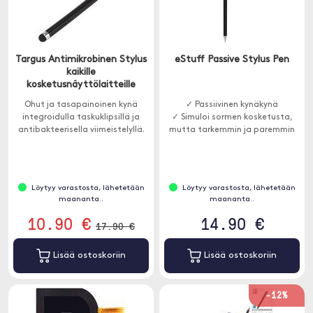
Targus Antimikrobinen Stylus
eStuff Passive Stylus Pen
kaikille
kosketusnäyttölaitteille
Ohut ja tasapainoinen kynä
✓ Passiivinen kynäkynä
integroidulla taskuklipsillä ja
✓ Simuloi sormen kosketusta,
antibakteerisella viimeistelyllä.
mutta tarkemmin ja paremmin
Löytyy varastosta, lähetetään
Löytyy varastosta, lähetetään
maananta..
maananta..
10.90 €
14.90 €
17.90 €
Lisää ostoskoriin
Lisää ostoskoriin
-12%