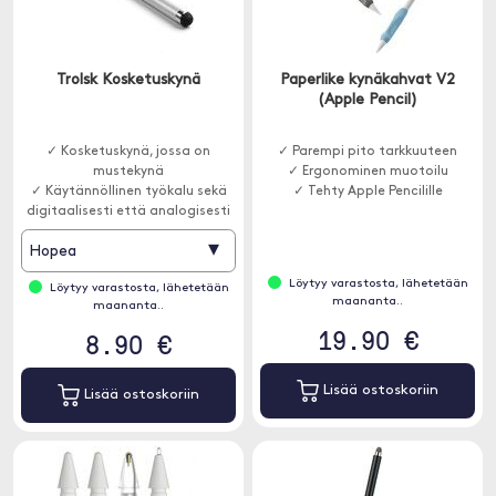
Trolsk Kosketuskynä
Paperlike kynäkahvat V2
(Apple Pencil)
✓ Kosketuskynä, jossa on
✓ Parempi pito tarkkuuteen
mustekynä
✓ Ergonominen muotoilu
✓ Käytännöllinen työkalu sekä
✓ Tehty Apple Pencilille
digitaalisesti että analogisesti
▾
Hopea
Löytyy varastosta, lähetetään
Löytyy varastosta, lähetetään
maananta..
maananta..
19.90 €
8.90 €
Lisää ostoskoriin
Lisää ostoskoriin