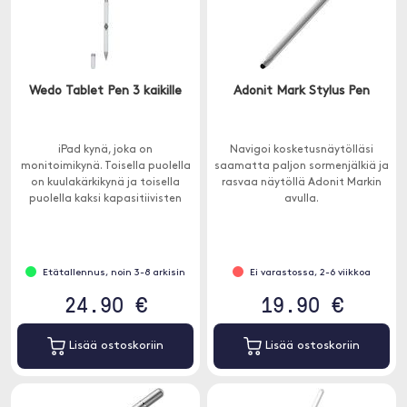
Wedo Tablet Pen 3 kaikille
Adonit Mark Stylus Pen
iPad kynä, joka on
Navigoi kosketusnäytölläsi
monitoimikynä. Toisella puolella
saamatta paljon sormenjälkiä ja
on kuulakärkikynä ja toisella
rasvaa näytöllä Adonit Markin
puolella kaksi kapasitiivisten
avulla.
näyttöjen kanssa yhteensopivaa
osaa.
Etätallennus, noin 3-8 arkisin
Ei varastossa, 2-6 viikkoa
24.90 €
19.90 €
Lisää ostoskoriin
Lisää ostoskoriin