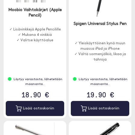
Moobio Vaihtokärjet (Apple
Pencil)
Spigen Universal Stylus Pen
✓ Lisävinkkejä Apple Pencilille
✓ Mukana 4 vinkkiä
✓ Valitse käyttöalue
✓ Yleiskäyttöinen kynä muun
muassa iPad ja iPhone
✓ Vältä sormenjälkiä, likaa ja
tahroja
Löytyy varastosta, lähetetään
Löytyy varastosta, lähetetään
maananta..
maananta..
18.90 €
19.90 €
Lisää ostoskoriin
Lisää ostoskoriin