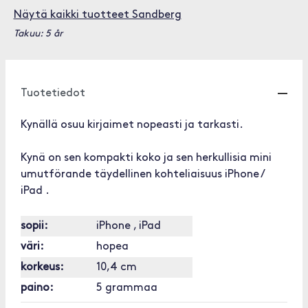
Näytä kaikki tuotteet Sandberg
Takuu: 5 år
Tuotetiedot
Kynällä osuu kirjaimet nopeasti ja tarkasti.
Kynä on sen kompakti koko ja sen herkullisia mini
umutförande täydellinen kohteliaisuus iPhone /
iPad .
sopii:
iPhone , iPad
väri:
hopea
korkeus:
10,4 cm
paino:
5 grammaa