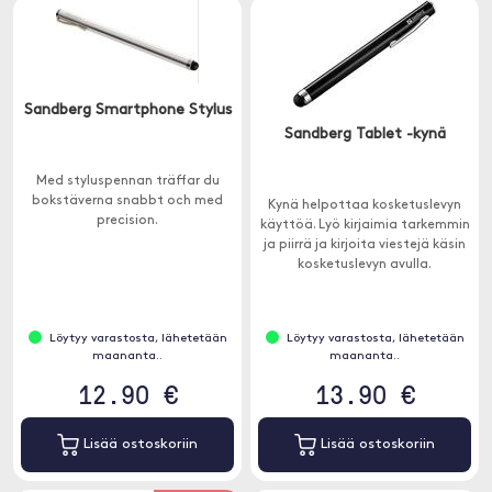
Sandberg Smartphone Stylus
Sandberg Tablet -kynä
Med styluspennan träffar du
bokstäverna snabbt och med
Kynä helpottaa kosketuslevyn
precision.
käyttöä. Lyö kirjaimia tarkemmin
ja piirrä ja kirjoita viestejä käsin
kosketuslevyn avulla.
Löytyy varastosta, lähetetään
Löytyy varastosta, lähetetään
maananta..
maananta..
12.90 €
13.90 €
Lisää ostoskoriin
Lisää ostoskoriin