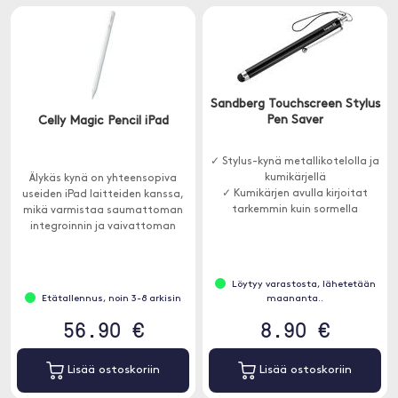
Sandberg Touchscreen Stylus
Pen Saver
Celly Magic Pencil iPad
✓ Stylus-kynä metallikotelolla ja
kumikärjellä
Älykäs kynä on yhteensopiva
✓ Kumikärjen avulla kirjoitat
useiden iPad laitteiden kanssa,
tarkemmin kuin sormella
mikä varmistaa saumattoman
integroinnin ja vaivattoman
toiminnan.
Löytyy varastosta, lähetetään
Etätallennus, noin 3-8 arkisin
maananta..
56.90 €
8.90 €
Lisää ostoskoriin
Lisää ostoskoriin