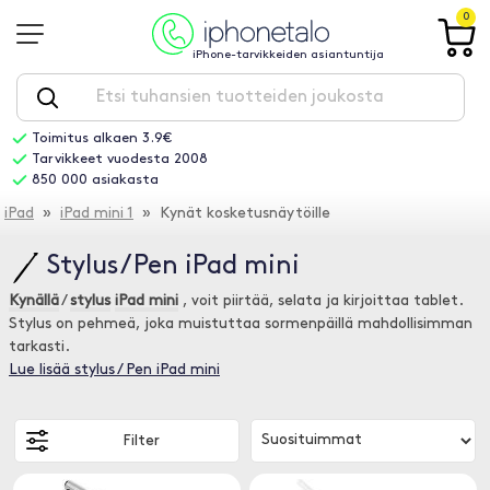
0
iPhone-tarvikkeiden asiantuntija
Toimitus alkaen 3.9€
Tarvikkeet vuodesta 2008
850 000 asiakasta
iPad
»
iPad mini 1
» Kynät kosketusnäytöille
Stylus / Pen iPad mini
Kynällä
/
stylus
iPad mini
, voit piirtää, selata ja kirjoittaa tablet.
Stylus on pehmeä, joka muistuttaa sormenpäillä mahdollisimman
tarkasti.
Lue lisää stylus / Pen iPad mini
Filter