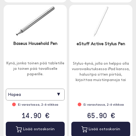
Baseus Household Pen
eStuff Active Stylus Pen
Kynä, jonka toinen pää tabletille
Stylus-kynä, jolla on helppo olla
ja toinen pää tavalliselle
vuorovaikutuksessa iPad kanssa,
paperille.
halusitpa sitten piirtää,
kirjoittaa muistiinpanoja tai
haluatko tarkkuusinstrumentin
valokuvien muokkausta varten.
▾
Hopea
Ei varastossa, 2-6 viikkoa
Ei varastossa, 2-6 viikkoa
14.90 €
65.90 €
Lisää ostoskoriin
Lisää ostoskoriin