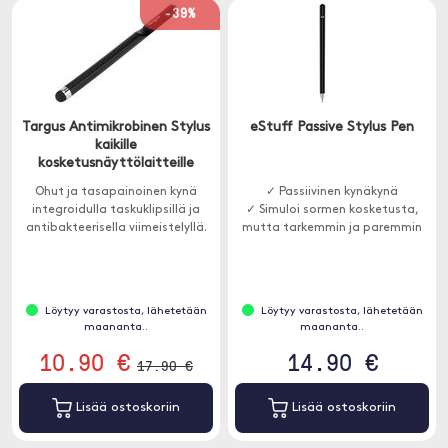
-39%
Targus Antimikrobinen Stylus
eStuff Passive Stylus Pen
kaikille
kosketusnäyttölaitteille
Ohut ja tasapainoinen kynä
✓ Passiivinen kynäkynä
integroidulla taskuklipsillä ja
✓ Simuloi sormen kosketusta,
antibakteerisella viimeistelyllä.
mutta tarkemmin ja paremmin
Löytyy varastosta, lähetetään
Löytyy varastosta, lähetetään
maananta..
maananta..
10.90 €
14.90 €
17.90 €
Lisää ostoskoriin
Lisää ostoskoriin