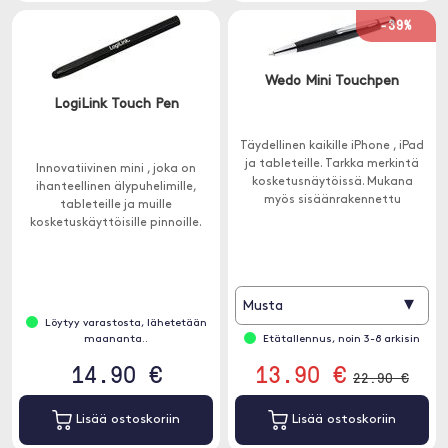
-39%
Wedo Mini Touchpen
LogiLink Touch Pen
Täydellinen kaikille iPhone , iPad
ja tableteille. Tarkka merkintä
Innovatiivinen mini , joka on
kosketusnäytöissä. Mukana
ihanteellinen älypuhelimille,
myös sisäänrakennettu
tableteille ja muille
kuulakärkikynä.
kosketuskäyttöisille pinnoille.
Kynän kuusikulmainen muoto
sopii täydellisesti käteen.
▾
Musta
Löytyy varastosta, lähetetään
maananta..
Etätallennus, noin 3-8 arkisin
14.90 €
13.90 €
22.90 €
Lisää ostoskoriin
Lisää ostoskoriin