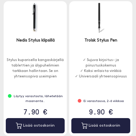
Nedis Stylus klipsillä
Trolsk Stylus Pen
Stylus kuparisella kangaskärjellä
✓ Sujuva kirjoitus- ja
tablettien ja älypuhelimien
piirustuskokemus
tarkkaan hallintaan. Se on
✓ Kaksi erilaista vinkkiä
yhteensopiva useimpien
✓ Universaali yhteensopivuus
kapasitiivisten
kosketusnäyttöjen kanssa ja
estää näytön peittämästä
Löytyy varastosta, lähetetään
naarmuja, tahroja ja raitoja.
maananta..
Ei varastossa, 2-6 viikkoa
7.90 €
9.90 €
Lisää ostoskoriin
Lisää ostoskoriin