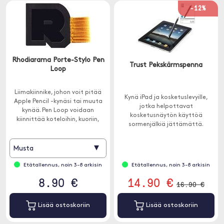
-12%
Rhodiarama Porte-Stylo Pen
Trust Pekskärmspenna
Loop
Liimakiinnike, johon voit pitää
Kynä iPad ja kosketuslevyille,
Apple Pencil -kynäsi tai muuta
jotka helpottavat
kynää. Pen Loop voidaan
kosketusnäytön käyttöä
kiinnittää koteloihin, kuoriin,
sormenjälkiä jättämättä.
tabletteihin ja moneen muuhun.
▾
Musta
Etätallennus, noin 3-8 arkisin
Etätallennus, noin 3-8 arkisin
8.90 €
14.90 €
16.90 €
Lisää ostoskoriin
Lisää ostoskoriin