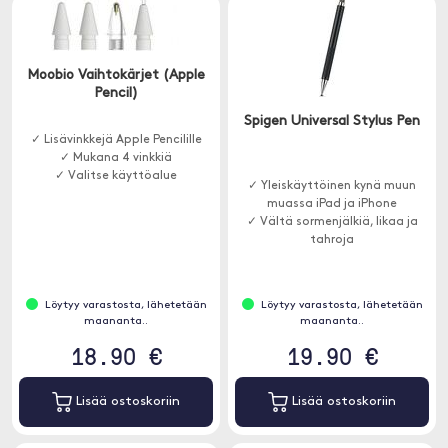
Moobio Vaihtokärjet (Apple
Pencil)
Spigen Universal Stylus Pen
✓ Lisävinkkejä Apple Pencilille
✓ Mukana 4 vinkkiä
✓ Valitse käyttöalue
✓ Yleiskäyttöinen kynä muun
muassa iPad ja iPhone
✓ Vältä sormenjälkiä, likaa ja
tahroja
Löytyy varastosta, lähetetään
Löytyy varastosta, lähetetään
maananta..
maananta..
18.90 €
19.90 €
Lisää ostoskoriin
Lisää ostoskoriin