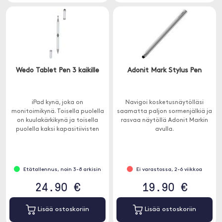
Wedo Tablet Pen 3 kaikille
Adonit Mark Stylus Pen
iPad kynä, joka on
Navigoi kosketusnäytölläsi
monitoimikynä. Toisella puolella
saamatta paljon sormenjälkiä ja
on kuulakärkikynä ja toisella
rasvaa näytöllä Adonit Markin
puolella kaksi kapasitiivisten
avulla.
näyttöjen kanssa yhteensopivaa
osaa.
Etätallennus, noin 3-8 arkisin
Ei varastossa, 2-6 viikkoa
24.90 €
19.90 €
Lisää ostoskoriin
Lisää ostoskoriin