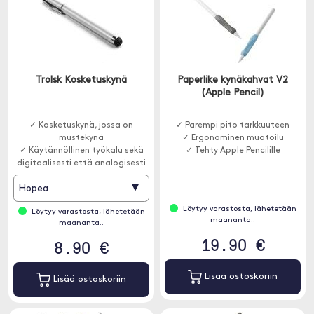
Trolsk Kosketuskynä
Paperlike kynäkahvat V2
(Apple Pencil)
✓ Kosketuskynä, jossa on
✓ Parempi pito tarkkuuteen
mustekynä
✓ Ergonominen muotoilu
✓ Käytännöllinen työkalu sekä
✓ Tehty Apple Pencilille
digitaalisesti että analogisesti
▾
Hopea
Löytyy varastosta, lähetetään
Löytyy varastosta, lähetetään
maananta..
maananta..
19.90 €
8.90 €
Lisää ostoskoriin
Lisää ostoskoriin