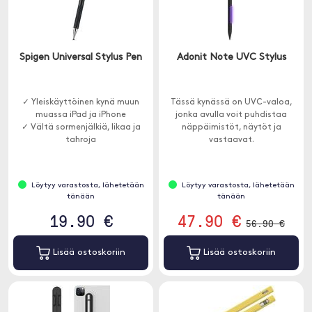
Spigen Universal Stylus Pen
Adonit Note UVC Stylus
✓ Yleiskäyttöinen kynä muun
Tässä kynässä on UVC-valoa,
muassa iPad ja iPhone
jonka avulla voit puhdistaa
✓ Vältä sormenjälkiä, likaa ja
näppäimistöt, näytöt ja
tahroja
vastaavat.
Löytyy varastosta, lähetetään
Löytyy varastosta, lähetetään
tänään
tänään
19.90 €
47.90 €
56.90 €
Lisää ostoskoriin
Lisää ostoskoriin