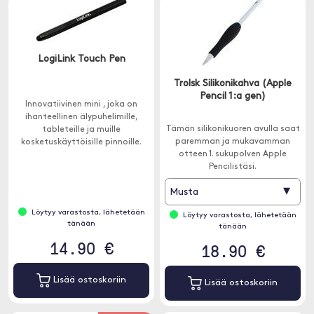
LogiLink Touch Pen
Trolsk Silikonikahva (Apple
Pencil 1:a gen)
Innovatiivinen mini , joka on
ihanteellinen älypuhelimille,
Tämän silikonikuoren avulla saat
tableteille ja muille
paremman ja mukavamman
kosketuskäyttöisille pinnoille.
otteen 1. sukupolven Apple
Kynän kuusikulmainen muoto
Pencilistäsi.
sopii täydellisesti käteen.
▾
Musta
Löytyy varastosta, lähetetään
Löytyy varastosta, lähetetään
tänään
tänään
14.90 €
18.90 €
Lisää ostoskoriin
Lisää ostoskoriin