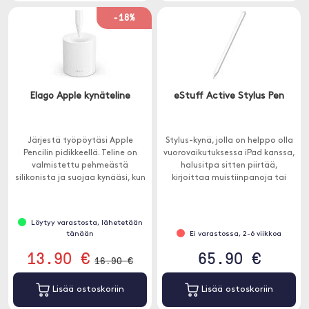
-18%
Elago Apple kynäteline
eStuff Active Stylus Pen
Järjestä työpöytäsi Apple
Stylus-kynä, jolla on helppo olla
Pencilin pidikkeellä. Teline on
vuorovaikutuksessa iPad kanssa,
valmistettu pehmeästä
halusitpa sitten piirtää,
silikonista ja suojaa kynääsi, kun
kirjoittaa muistiinpanoja tai
sitä ei käytetä.
haluatko tarkkuusinstrumentin
valokuvien muokkausta varten.
Löytyy varastosta, lähetetään
tänään
Ei varastossa, 2-6 viikkoa
13.90 €
65.90 €
16.90 €
Lisää ostoskoriin
Lisää ostoskoriin