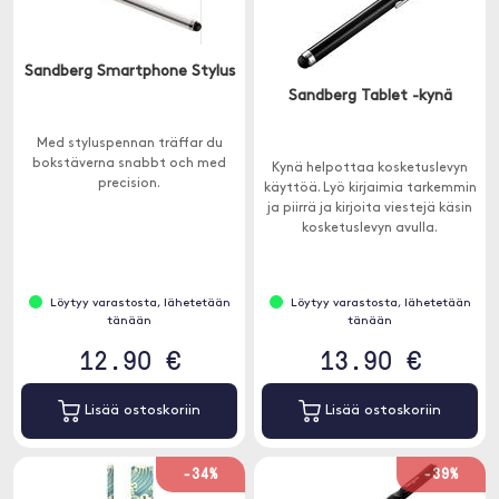
Sandberg Smartphone Stylus
Sandberg Tablet -kynä
Med styluspennan träffar du
bokstäverna snabbt och med
Kynä helpottaa kosketuslevyn
precision.
käyttöä. Lyö kirjaimia tarkemmin
ja piirrä ja kirjoita viestejä käsin
kosketuslevyn avulla.
Löytyy varastosta, lähetetään
Löytyy varastosta, lähetetään
tänään
tänään
12.90 €
13.90 €
Lisää ostoskoriin
Lisää ostoskoriin
-34%
-39%