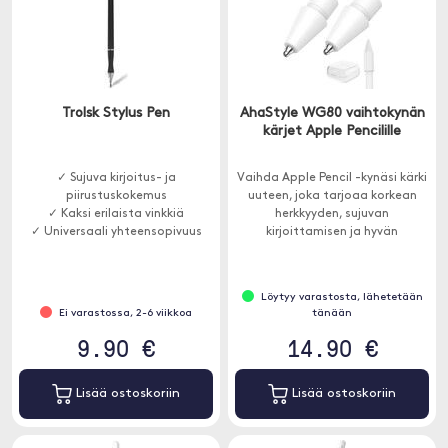
Trolsk Stylus Pen
AhaStyle WG80 vaihtokynän
kärjet Apple Pencilille
✓ Sujuva kirjoitus- ja
Vaihda Apple Pencil -kynäsi kärki
piirustuskokemus
uuteen, joka tarjoaa korkean
✓ Kaksi erilaista vinkkiä
herkkyyden, sujuvan
✓ Universaali yhteensopivuus
kirjoittamisen ja hyvän
kirjoitustuntuman.
Löytyy varastosta, lähetetään
Ei varastossa, 2-6 viikkoa
tänään
9.90 €
14.90 €
Lisää ostoskoriin
Lisää ostoskoriin