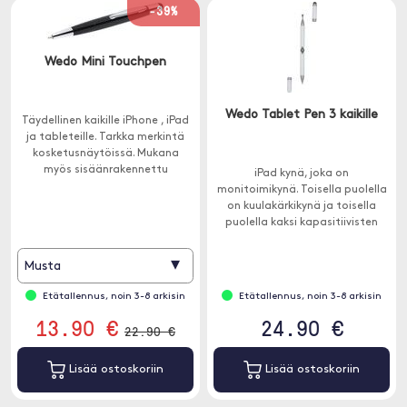
-39%
Wedo Mini Touchpen
Wedo Tablet Pen 3 kaikille
Täydellinen kaikille iPhone , iPad
ja tableteille. Tarkka merkintä
kosketusnäytöissä. Mukana
myös sisäänrakennettu
iPad kynä, joka on
kuulakärkikynä.
monitoimikynä. Toisella puolella
on kuulakärkikynä ja toisella
puolella kaksi kapasitiivisten
näyttöjen kanssa yhteensopivaa
osaa.
▾
Musta
Etätallennus, noin 3-8 arkisin
Etätallennus, noin 3-8 arkisin
13.90 €
24.90 €
22.90 €
Lisää ostoskoriin
Lisää ostoskoriin