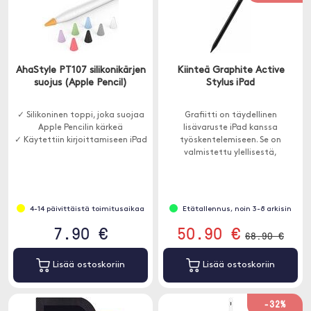
AhaStyle PT107 silikonikärjen
Kiinteä Graphite Active
suojus (Apple Pencil)
Stylus iPad
✓ Silikoninen toppi, joka suojaa
Grafiitti on täydellinen
Apple Pencilin kärkeä
lisävaruste iPad kanssa
✓ Käytettiin kirjoittamiseen iPad
työskentelemiseen. Se on
valmistettu ylellisestä,
kestävästä alumiiniseoksesta, ja
siinä on useita hyödyllisiä
ominaisuuksia.
4-14 päivittäistä toimitusaikaa
Etätallennus, noin 3-8 arkisin
7.90 €
50.90 €
68.90 €
Lisää ostoskoriin
Lisää ostoskoriin
-32%