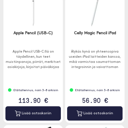
Apple Pencil (USB-C)
Celly Magic Pencil iPad
Apple Pencil USB-C:llä on
Älykäs kynä on yhteensopiva
täydellinen, kun teet
useiden iPad laitteiden kanssa,
muistiinpanoja, piirrät, merkitset
mikä varmistaa saumattoman
asiakirjoja, kirjoitat päiväkirjaa
integroinnin ja vaivattoman
ja paljon muuta.
toiminnan.
Etätallennus, noin 3-8 arkisin
Etätallennus, noin 3-8 arkisin
113.90 €
56.90 €
Lisää ostoskoriin
Lisää ostoskoriin