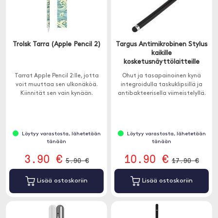
Trolsk Tarra (Apple Pencil 2)
Targus Antimikrobinen Stylus
kaikille
kosketusnäyttölaitteille
Tarrat Apple Pencil 2:lle, jotta
Ohut ja tasapainoinen kynä
voit muuttaa sen ulkonäköä.
integroidulla taskuklipsillä ja
Kiinnität sen vain kynään.
antibakteerisella viimeistelyllä.
Löytyy varastosta, lähetetään
Löytyy varastosta, lähetetään
tänään
tänään
3.90 €
10.90 €
5.90 €
17.90 €
Lisää ostoskoriin
Lisää ostoskoriin