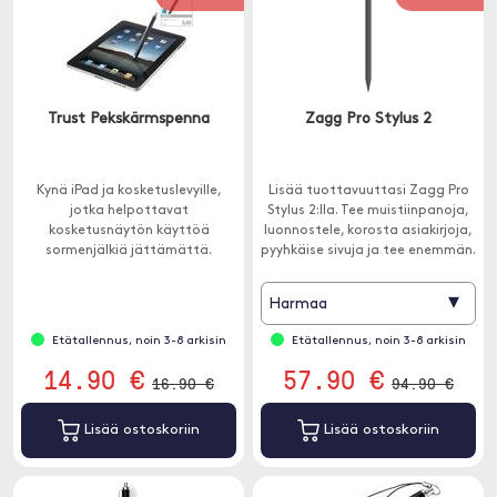
Trust Pekskärmspenna
Zagg Pro Stylus 2
Kynä iPad ja kosketuslevyille,
Lisää tuottavuuttasi Zagg Pro
jotka helpottavat
Stylus 2:lla. Tee muistiinpanoja,
kosketusnäytön käyttöä
luonnostele, korosta asiakirjoja,
sormenjälkiä jättämättä.
pyyhkäise sivuja ja tee enemmän.
▾
Harmaa
Etätallennus, noin 3-8 arkisin
Etätallennus, noin 3-8 arkisin
14.90 €
57.90 €
16.90 €
94.90 €
Lisää ostoskoriin
Lisää ostoskoriin