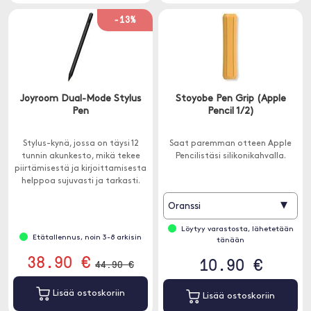
-13%
Joyroom Dual-Mode Stylus
Stoyobe Pen Grip (Apple
Pen
Pencil 1/2)
Stylus-kynä, jossa on täysi 12
Saat paremman otteen Apple
tunnin akunkesto, mikä tekee
Pencilistäsi silikonikahvalla.
piirtämisestä ja kirjoittamisesta
helppoa sujuvasti ja tarkasti.
▾
Oranssi
Löytyy varastosta, lähetetään
Etätallennus, noin 3-8 arkisin
tänään
38.90 €
10.90 €
44.90 €
Lisää ostoskoriin
Lisää ostoskoriin