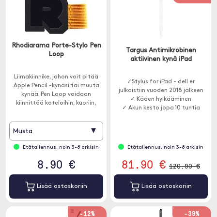
Rhodiarama Porte-Stylo Pen
Targus Antimikrobinen
Loop
aktiivinen kynä iPad
Liimakiinnike, johon voit pitää
✓Stylus for iPad - dell er
Apple Pencil -kynäsi tai muuta
julkaistiin vuoden 2018 jälkeen
kynää. Pen Loop voidaan
✓ Käden hylkääminen
kiinnittää koteloihin, kuoriin,
✓ Akun kesto jopa 10 tuntia
tabletteihin ja moneen muuhun.
▾
Musta
Etätallennus, noin 3-8 arkisin
Etätallennus, noin 3-8 arkisin
8.90 €
81.90 €
120.90 €
Lisää ostoskoriin
Lisää ostoskoriin
-12%
-39%