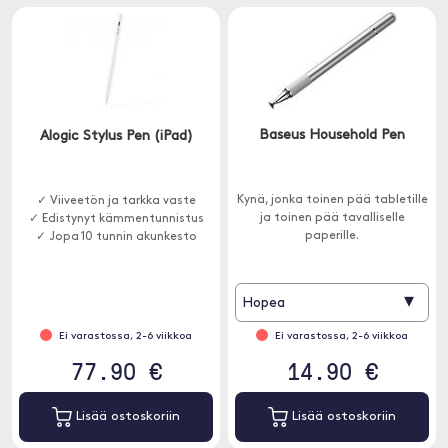
Baseus Household Pen
Alogic Stylus Pen (iPad)
Kynä, jonka toinen pää tabletille
✓ Viiveetön ja tarkka vaste
ja toinen pää tavalliselle
✓ Edistynyt kämmentunnistus
paperille.
✓ Jopa 10 tunnin akunkesto
▾
Hopea
Ei varastossa, 2-6 viikkoa
Ei varastossa, 2-6 viikkoa
77.90 €
14.90 €
Lisää ostoskoriin
Lisää ostoskoriin