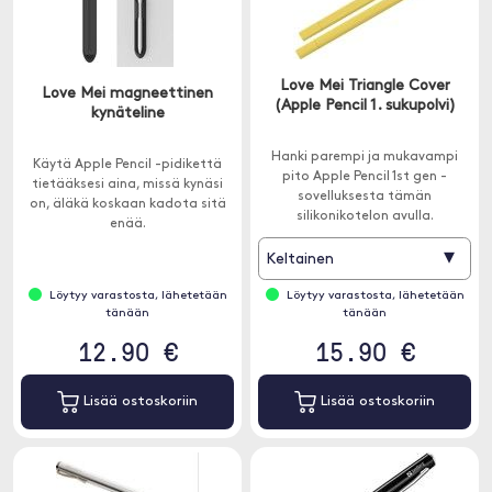
Love Mei Triangle Cover
Love Mei magneettinen
(Apple Pencil 1. sukupolvi)
kynäteline
Hanki parempi ja mukavampi
Käytä Apple Pencil -pidikettä
pito Apple Pencil 1st gen -
tietääksesi aina, missä kynäsi
sovelluksesta tämän
on, äläkä koskaan kadota sitä
silikonikotelon avulla.
enää.
▾
Keltainen
Löytyy varastosta, lähetetään
Löytyy varastosta, lähetetään
tänään
tänään
12.90 €
15.90 €
Lisää ostoskoriin
Lisää ostoskoriin