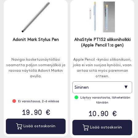
Adonit Mark Stylus Pen
AhaStyle PT152 silikoniholkki
(Apple Pencil 1:a gen)
Navigoi kosketusnäytölläsi
Apple Pencil -kynäsi silikonikuori,
saamatta paljon sormenjälkiä ja
joka ei vain suojaa kynääsi, vaan
rasvaa näytöllä Adonit Markin
antaa siitä myös paremman
avulla.
otteen.
▾
Sininen
Löytyy varastosta, lähetetään
Ei varastossa, 2-6 viikkoa
tänään
19.90 €
10.90 €
Lisää ostoskoriin
Lisää ostoskoriin