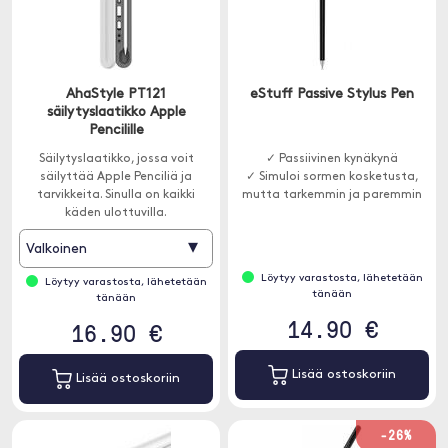
AhaStyle PT121
eStuff Passive Stylus Pen
säilytyslaatikko Apple
Pencilille
Säilytyslaatikko, jossa voit
✓ Passiivinen kynäkynä
säilyttää Apple Penciliä ja
✓ Simuloi sormen kosketusta,
tarvikkeita. Sinulla on kaikki
mutta tarkemmin ja paremmin
käden ulottuvilla.
▾
Valkoinen
Löytyy varastosta, lähetetään
Löytyy varastosta, lähetetään
tänään
tänään
14.90 €
16.90 €
Lisää ostoskoriin
Lisää ostoskoriin
-26%