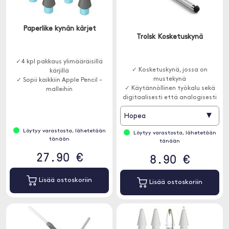
Paperlike kynän kärjet
Trolsk Kosketuskynä
✓4 kpl pakkaus ylimääräisillä
✓ Kosketuskynä, jossa on
kärjillä
mustekynä
✓ Sopii kaikkiin Apple Pencil -
✓ Käytännöllinen työkalu sekä
malleihin
digitaalisesti että analogisesti
▾
Hopea
Löytyy varastosta, lähetetään
Löytyy varastosta, lähetetään
tänään
tänään
27.90 €
8.90 €
Lisää ostoskoriin
Lisää ostoskoriin