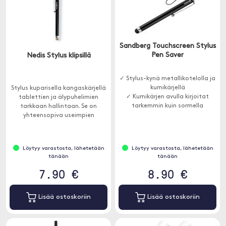
Sandberg Touchscreen Stylus
Pen Saver
Nedis Stylus klipsillä
✓ Stylus-kynä metallikotelolla ja
kumikärjellä
Stylus kuparisella kangaskärjellä
✓ Kumikärjen avulla kirjoitat
tablettien ja älypuhelimien
tarkemmin kuin sormella
tarkkaan hallintaan. Se on
yhteensopiva useimpien
kapasitiivisten
kosketusnäyttöjen kanssa ja
estää näytön peittämästä
Löytyy varastosta, lähetetään
Löytyy varastosta, lähetetään
naarmuja, tahroja ja raitoja.
tänään
tänään
7.90 €
8.90 €
Lisää ostoskoriin
Lisää ostoskoriin