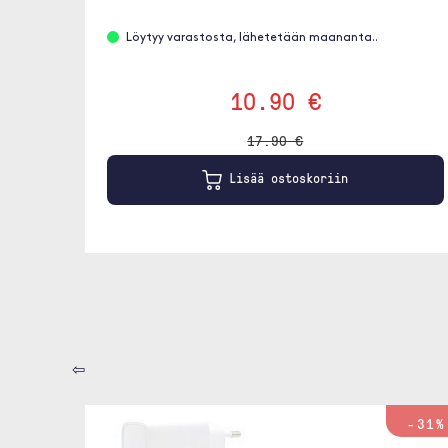
Löytyy varastosta, lähetetään maananta..
10.90 €
17.90 €
Lisää ostoskoriin
⇦
-31%