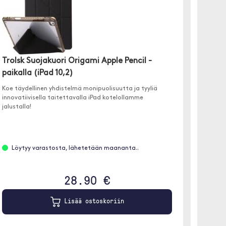
Moobi
Trolsk Suojakuori Origami Apple Pencil -
MagSaf
paikalla (iPad 10,2)
✓ Latau
Koe täydellinen yhdistelmä monipuolisuutta ja tyyliä
✓ MagSa
innovatiivisella taitettavalla iPad kotelollamme
✓ Yöla
jalustalla!
Löyt
Löytyy varastosta, lähetetään maananta..
Valko
28.90 €
Lisää ostoskoriin