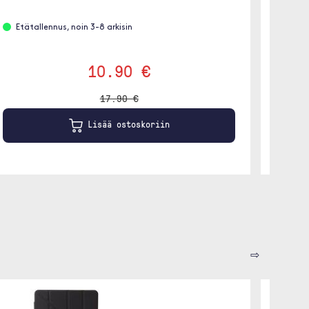
Etätallennus, noin 3-8 arkisin
Ei va
10.90 €
17.90 €
Lisää ostoskoriin
⇨