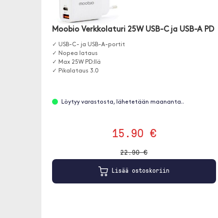
Moobio Verkkolaturi 25W USB-C ja USB-A PD
✓ USB-C- ja USB-A-portit
✓ Nopea lataus
✓ Max 25W PD:llä
✓ Pikalataus 3.0
Löytyy varastosta, lähetetään maananta..
15.90 €
22.90 €
Lisää ostoskoriin