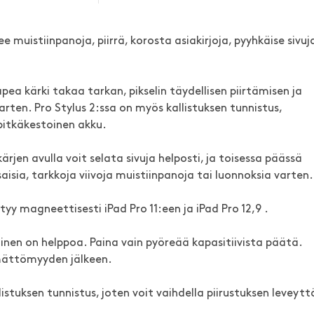
e muistiinpanoja, piirrä, korosta asiakirjoja, pyyhkäise sivuj
apea kärki takaa tarkan, pikselin täydellisen piirtämisen ja
arten. Pro Stylus 2:ssa on myös kallistuksen tunnistus,
itkäkestoinen akku.
ärjen avulla voit selata sivuja helposti, ja toisessa päässä
saisia, tarkkoja viivoja muistiinpanoja tai luonnoksia varten.
ttyy magneettisesti iPad Pro 11:een ja iPad Pro 12,9 .
inen on helppoa. Paina vain pyöreää kapasitiivista päätä.
mättömyyden jälkeen.
listuksen tunnistus, joten voit vaihdella piirustuksen leveytt