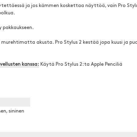
ytettäessä ja jos kämmen koskettaa näyttöä, vain Pro Styl
polkua.
yy pakkaukseen.
urehtimatta akusta. Pro Stylus 2 kestää jopa kuusi ja puo
vellusten kanssa:
Käytä Pro Stylus 2:ta Apple Penciliä
en, sininen