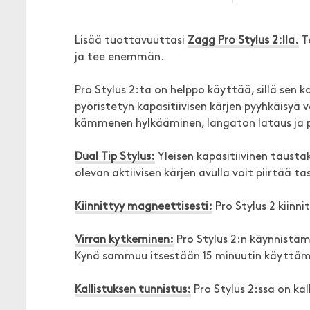
Lisää tuottavuuttasi
Zagg Pro Stylus 2:lla.
Te
ja tee enemmän.
Pro Stylus 2:ta on helppo käyttää, sillä sen k
pyöristetyn kapasitiivisen kärjen pyyhkäisyä v
kämmenen hylkääminen, langaton lataus ja p
Dual Tip Stylus:
Yleisen kapasitiivinen taustak
olevan aktiivisen kärjen avulla voit piirtää ta
Kiinnittyy magneettisesti:
Pro Stylus 2 kiinni
Virran kytkeminen:
Pro Stylus 2:n käynnistäm
Kynä sammuu itsestään 15 minuutin käyttä
Kallistuksen tunnistus:
Pro Stylus 2:ssa on kal