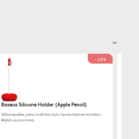
⇨
-39%
Baseus Silicone Holder (Apple Pencil)
Adonit
Silikonipidike, joka sisältää myös kynän kannen kotelon.
Navigoi
Älykäs ja joustava.
sormenjä