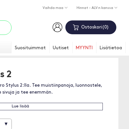
Vaihda maa
Hinnat - ALV:n kanssa
Ostoskori
0
Suosituimmat
Uutiset
MYYNTI
Lisätietoa
s 2
o Stylus 2:lla. Tee muistiinpanoja, luonnostele,
se sivuja ja tee enemmän.
Lue lisää
▾