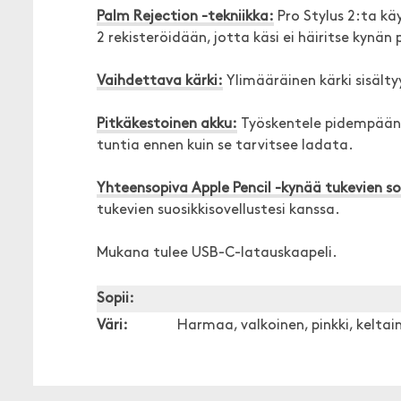
Palm Rejection -tekniikka:
Pro Stylus 2:ta kä
2 rekisteröidään, jotta käsi ei häiritse kynän 
Vaihdettava kärki:
Ylimääräinen kärki sisält
Pitkäkestoinen akku:
Työskentele pidempään m
tuntia ennen kuin se tarvitsee ladata.
Yhteensopiva Apple Pencil -kynää tukevien so
tukevien suosikkisovellustesi kanssa.
Mukana tulee USB-C-latauskaapeli.
Sopii:
Väri:
Harmaa, valkoinen, pinkki, keltain