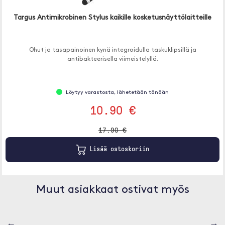
Targus Antimikrobinen Stylus kaikille kosketusnäyttölaitteille
Ohut ja tasapainoinen kynä integroidulla taskuklipsillä ja
antibakteerisella viimeistelyllä.
Löytyy varastosta, lähetetään tänään
10.90 €
17.90 €
Lisää ostoskoriin
Muut asiakkaat ostivat myös