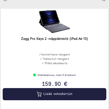
⇦
⇨
Zagg Pro Keys 2 -näppäimistö (iPad Air 13)
✓Irrotettava tangent
✓ Valaistut tangent
✓ Pitkä akunkesto
Etätallennus, noin 3-8 arkisin
159.90 €
Lisää ostoskoriin