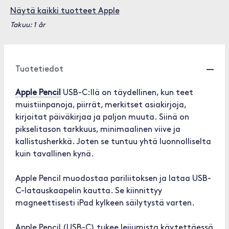
Näytä kaikki tuotteet Apple
Takuu: 1 år
Tuotetiedot
Apple Pencil
USB-C:llä on täydellinen, kun teet
muistiinpanoja, piirrät, merkitset asiakirjoja,
kirjoitat päiväkirjaa ja paljon muuta. Siinä on
pikselitason tarkkuus, minimaalinen viive ja
kallistusherkkä. Joten se tuntuu yhtä luonnolliselta
kuin tavallinen kynä.
Apple Pencil muodostaa pariliitoksen ja lataa USB-
C-latauskaapelin kautta. Se kiinnittyy
magneettisesti iPad kylkeen säilytystä varten.
Apple Pencil (USB-C) tukee leijumista käytettäessä