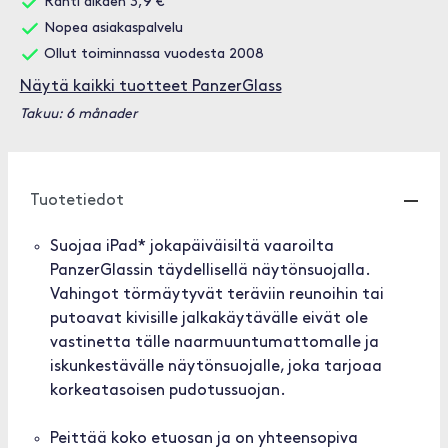
Rahti alkaen 3,9 €
Nopea asiakaspalvelu
Ollut toiminnassa vuodesta 2008
Näytä kaikki tuotteet PanzerGlass
Takuu: 6 månader
Tuotetiedot
Suojaa iPad* jokapäiväisiltä vaaroilta
PanzerGlassin täydellisellä näytönsuojalla.
Vahingot törmäytyvät teräviin reunoihin tai
putoavat kivisille jalkakäytävälle eivät ole
vastinetta tälle naarmuuntumattomalle ja
iskunkestävälle näytönsuojalle, joka tarjoaa
korkeatasoisen pudotussuojan.
Peittää koko etuosan ja on yhteensopiva