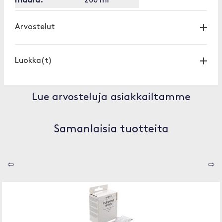
määrä:
200 ml
Arvostelut
Luokka(t)
Lue arvosteluja asiakkailtamme
Samanlaisia tuotteita
⇦
⇨