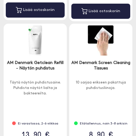
Lisää ostoskoriin
Lisää ostoskoriin
AM Denmark Getclean Refill
AM Denmark Screen Cleaning
- Näytön puhdistus
Tissues
Täytä näytön puhdistusaine.
10 sarjaa erikseen pakattuja
Puhdista näytöt lialta ja
puhdistusliinoja.
bakteereilta.
Ei varastossa, 2-6 viikkoa
Etätallennus, noin 3-8 arkisin
13.90 €
8.90 €