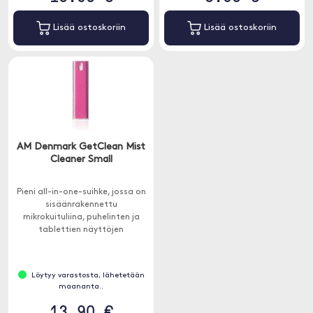
Lisää ostoskoriin
Lisää ostoskoriin
AM Denmark GetClean Mist
Cleaner Small
Pieni all-in-one-suihke, jossa on
sisäänrakennettu
mikrokuituliina, puhelinten ja
tablettien näyttöjen
puhdistamiseen. 10,5 ml.
Löytyy varastosta, lähetetään
maananta..
13.90 €