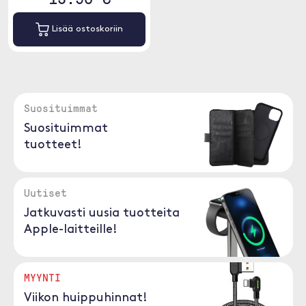
Lisää ostoskoriin
Suosituimmat
Suosituimmat
tuotteet!
Uutiset
Jatkuvasti uusia tuotteita
Apple-laitteille!
MYYNTI
Viikon huippuhinnat!