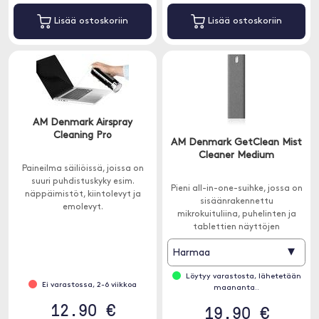
Lisää ostoskoriin
Lisää ostoskoriin
AM Denmark Airspray
Cleaning Pro
AM Denmark GetClean Mist
Cleaner Medium
Paineilma säiliöissä, joissa on
suuri puhdistuskyky esim.
Pieni all-in-one-suihke, jossa on
näppäimistöt, kiintolevyt ja
sisäänrakennettu
emolevyt.
mikrokuituliina, puhelinten ja
tablettien näyttöjen
puhdistamiseen. 37,5 ml.
▾
Harmaa
Löytyy varastosta, lähetetään
Ei varastossa, 2-6 viikkoa
maananta..
12.90 €
19.90 €