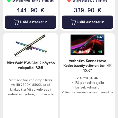
Etätallennus, noin 3-8 arkisin
Ei varastossa, 2-6 viikkoa
141.90 €
339.90 €
Lisää ostoskoriin
Lisää ostoskoriin
Verbatim Kannettava
BlitzWolf BW-CML2 näytön
Kosketusnäyttömonitori 4K
valopalkki RGB
15.6"
✓ Ultra HD 4K
Voit säätää värilämpötilaa
✓ IPS-paneeli laajalla
välillä 2700K-6500K sekä
katselukulmalla
kirkkautta. Viileä valo sopii
✓ Responsiivinen kosketusnäyttö
parhaiten työhön, lämmin valo
rentoutumiseen ja sekoitettu
valo lukemiseen.