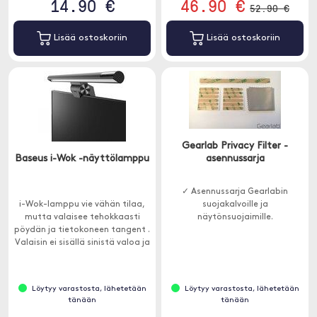
14.90 €
46.90 €
52.90 €
Lisää ostoskoriin
Lisää ostoskoriin
Gearlab Privacy Filter -
Baseus i-Wok -näyttölamppu
asennussarja
✓ Asennussarja Gearlabin
i-Wok-lamppu vie vähän tilaa,
suojakalvoille ja
mutta valaisee tehokkaasti
näytönsuojaimille.
pöydän ja tietokoneen tangent .
Valaisin ei sisällä sinistä valoa ja
sitä voidaan säätää kolmessa
vaiheessa.
Löytyy varastosta, lähetetään
Löytyy varastosta, lähetetään
tänään
tänään