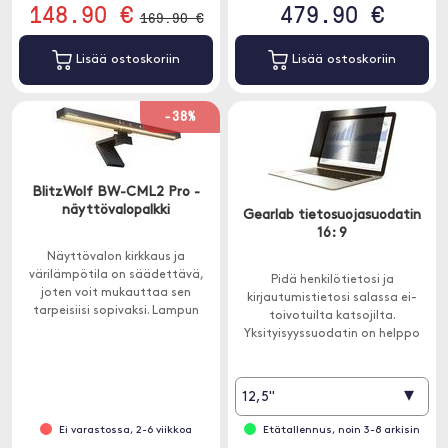
148.90 €
479.90 €
169.90 €
Lisää ostoskoriin
Lisää ostoskoriin
-38%
BlitzWolf BW-CML2 Pro -
näyttövalopalkki
Gearlab tietosuojasuodatin
16: 9
Näyttövalon kirkkaus ja
värilämpötila on säädettävä,
Pidä henkilötietosi ja
joten voit mukauttaa sen
kirjautumistietosi salassa ei-
tarpeisiisi sopivaksi. Lampun
toivotuilta katsojilta.
epäsymmetrinen muotoilu
Yksityisyyssuodatin on helppo
poistaa tehokkaasti häikäisyn ja
asentaa mukana tulevalla
tarjoaa optimaalisen
teipillä ja se sopii 16:9 näyttöihin.
työpöytävalaistuksen.
▾
12,5"
Ei varastossa, 2-6 viikkoa
Etätallennus, noin 3-8 arkisin