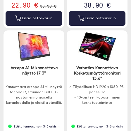
22.90 €
38.90 €
36.90 €
Lisää ostoskoriin
Lisää ostoskoriin
Arzopa A1 M kannettava
Verbatim Kannettava
näyttö 17,3"
Kosketusnäyttömonitori
15,6"
Kannettava Arzopa A1 M -näyttö
✓ Täydellinen HD 1920 x 1080 IPS-
tarjoaa 17,3 tuuman Full HD -
paneelilla
näytön erinomaisella
✓ 10-pisteen kapasitiivinen
kuvanlaadulla ja eloisilla väreillä.
kosketustoiminto
Edistyksellinen Eye Care -
tekniikka vähentää näytön
välkkymistä ja haitallista sinistä
valoa.
Etätallennus, noin 3-8 arkisin
Etätallennus, noin 3-8 arkisin