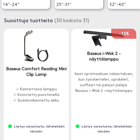
14"-24"
25"-31"
32"-40"
Suosittuja tuotteita
(30 kaikista 31)
-11%
Baseus i-Wok 2 -
näyttölamppu
Baseus Comfort Reading Mini
Saat optimaalisen valaistuksen,
Clip Lamp
kun työskentelet, opiskelet,
surffaat tai pelaat pelejä.
✓ Kannettava lamppu
Baseus i-Wok 2 -näyttölamppu
✓ Kiinnitetty puristimella
tuottaa silmille turvallista valoa,
✓ Sisäänrakennettu akku
joka ei aiheuta häikäisyä tai
häikäisyä.
Löytyy varastosta, lähetetään
Löytyy varastosta, lähetetään
tänään
tänään