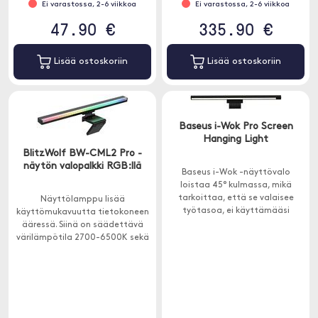
Ei varastossa, 2-6 viikkoa
Ei varastossa, 2-6 viikkoa
47.90 €
335.90 €
Lisää ostoskoriin
Lisää ostoskoriin
Baseus i-Wok Pro Screen
Hanging Light
BlitzWolf BW-CML2 Pro -
näytön valopalkki RGB:llä
Baseus i-Wok -näyttövalo
loistaa 45° kulmassa, mikä
tarkoittaa, että se valaisee
Näyttölamppu lisää
työtasoa, ei käyttämääsi
käyttömukavuutta tietokoneen
näyttöä. Tämä estää valon
ääressä. Siinä on säädettävä
heijastumisen näytölle.
värilämpötila 2700-6500K sekä
5-portainen kirkkauden säätö.