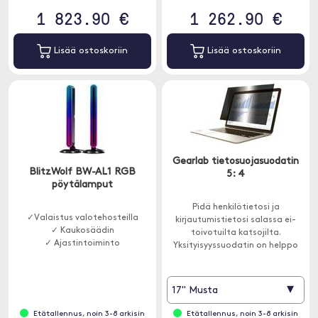
1 823.90 €
1 262.90 €
Lisää ostoskoriin
Lisää ostoskoriin
Gearlab tietosuojasuodatin
BlitzWolf BW-AL1 RGB
5: 4
pöytälamput
Pidä henkilötietosi ja
✓Valaistus valotehosteilla
kirjautumistietosi salassa ei-
✓ Kaukosäädin
toivotuilta katsojilta.
✓ Ajastintoiminto
Yksityisyyssuodatin on helppo
asentaa mukana tulevalla
teipillä ja se sopii 5:4 näyttöihin.
▾
17" Musta
Etätallennus, noin 3-8 arkisin
Etätallennus, noin 3-8 arkisin