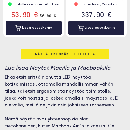
Etätallennus, noin 3-8 arkisin
Ei varastossa, 2-6 viikkoa
53.90 €
337.90 €
56.90 €
Lisää ostoskoriin
Lisää ostoskoriin
NÄYTÄ ENEMMÄN TUOTTEITA
Lue lisää Näytöt Macille ja Macbookille
Ehkä etsit erittäin ohutta LED-näyttöä
kotitoimistasi, ottamalla mahdollisimman vähän
tilaa, tai etsit ergonomista näyttöä toimistolle,
jonka voit nostaa ja laskea omalla silmäystasolla. Ei
ole väliä, meillä on jokin asia jokaiseen tarpeeseen.
Nämä näytöt ovat yhteensopivia Mac-
tietokoneiden, kuten Macbook Air 15: n kanssa. On