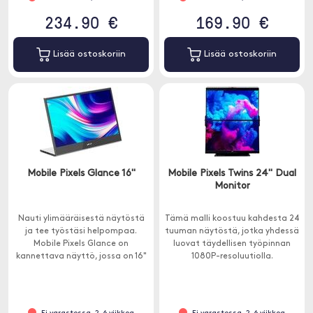
234.90 €
169.90 €
Lisää ostoskoriin
Lisää ostoskoriin
Mobile Pixels Glance 16"
Mobile Pixels Twins 24" Dual
Monitor
Nauti ylimääräisestä näytöstä
Tämä malli koostuu kahdesta 24
ja tee työstäsi helpompaa.
tuuman näytöstä, jotka yhdessä
Mobile Pixels Glance on
luovat täydellisen työpinnan
kannettava näyttö, jossa on 16"
1080P-resoluutiolla.
FHD-näyttö, jonka avulla voit
nauttia eloisista, terävistä
väreistä.