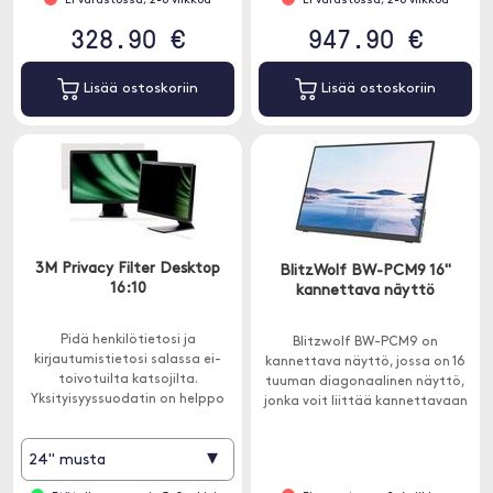
Ei varastossa, 2-6 viikkoa
Ei varastossa, 2-6 viikkoa
328.90 €
947.90 €
Lisää ostoskoriin
Lisää ostoskoriin
3M Privacy Filter Desktop
BlitzWolf BW-PCM9 16"
16:10
kannettava näyttö
Pidä henkilötietosi ja
Blitzwolf BW-PCM9 on
kirjautumistietosi salassa ei-
kannettava näyttö, jossa on 16
toivotuilta katsojilta.
tuuman diagonaalinen näyttö,
Yksityisyyssuodatin on helppo
jonka voit liittää kannettavaan
asentaa mukana tulevalla
tietokoneeseen tai pelikonsoliin.
teipillä ja se sopii 16:10 näytöille.
▾
24" musta