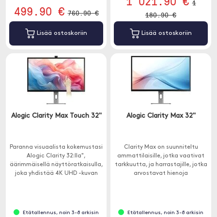
1 021.90 €
1
499.90 €
760.90 €
180.90 €
Lisää ostoskoriin
Lisää ostoskoriin
Alogic Clarity Max Touch 32"
Alogic Clarity Max 32"
Paranna visuaalista kokemustasi
Clarity Max on suunniteltu
Alogic Clarity 32:lla",
ammattilaisille, jotka vaativat
äärimmäisellä näyttöratkaisulla,
tarkkuutta, ja harrastajille, jotka
joka yhdistää 4K UHD -kuvan
arvostavat hienoja
selkeyden tehokkaaseen
yksityiskohtia.
kosketusnäytön toimintoihin.
Etätallennus, noin 3-8 arkisin
Etätallennus, noin 3-8 arkisin