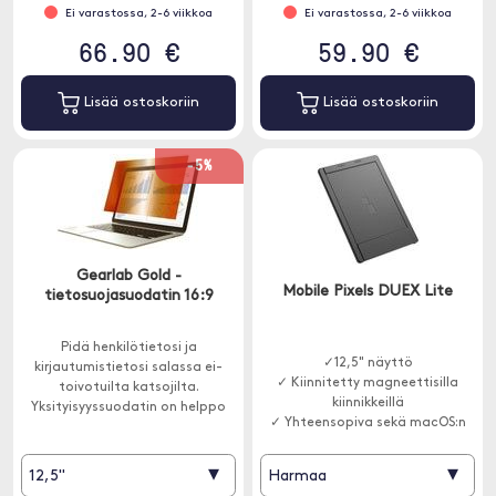
Ei varastossa, 2-6 viikkoa
Ei varastossa, 2-6 viikkoa
66.90 €
59.90 €
Lisää ostoskoriin
Lisää ostoskoriin
-5%
Gearlab Gold -
Mobile Pixels DUEX Lite
tietosuojasuodatin 16:9
Pidä henkilötietosi ja
✓12,5" näyttö
kirjautumistietosi salassa ei-
✓ Kiinnitetty magneettisilla
toivotuilta katsojilta.
kiinnikkeillä
Yksityisyyssuodatin on helppo
✓ Yhteensopiva sekä macOS:n
asentaa mukana tulevalla
että Windowsin kanssa
teipillä ja se sopii 16:9 näyttöihin.
▾
▾
12,5"
Harmaa