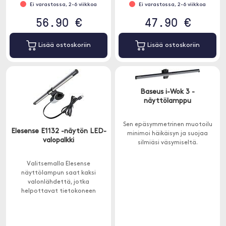
Ei varastossa, 2-6 viikkoa
Ei varastossa, 2-6 viikkoa
56.90 €
47.90 €
Lisää ostoskoriin
Lisää ostoskoriin
Baseus i-Wok 3 -
näyttölamppu
Sen epäsymmetrinen muotoilu
Elesense E1132 -näytön LED-
minimoi häikäisyn ja suojaa
valopalkki
silmiäsi väsymiseltä.
Valitsemalla Elesense
näyttölampun saat kaksi
valonlähdettä, jotka
helpottavat tietokoneen
ääressä työskentelemistä
vaarantamatta silmiesi
terveyttä.