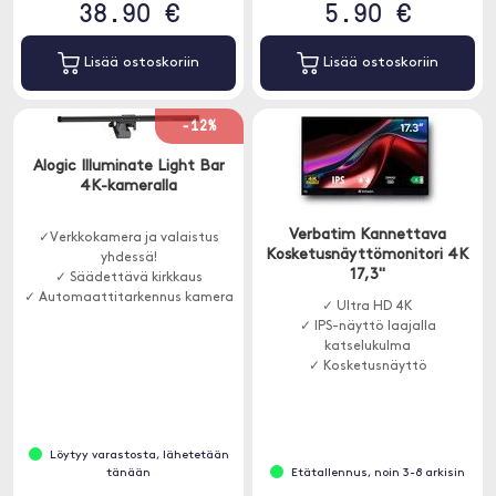
38.90 €
5.90 €
Lisää ostoskoriin
Lisää ostoskoriin
-12%
Alogic Illuminate Light Bar
4K-kameralla
Verbatim Kannettava
✓Verkkokamera ja valaistus
Kosketusnäyttömonitori 4K
yhdessä!
17,3"
✓ Säädettävä kirkkaus
✓ Automaattitarkennus kamera
✓ Ultra HD 4K
✓ IPS-näyttö laajalla
katselukulma
✓ Kosketusnäyttö
Löytyy varastosta, lähetetään
tänään
Etätallennus, noin 3-8 arkisin