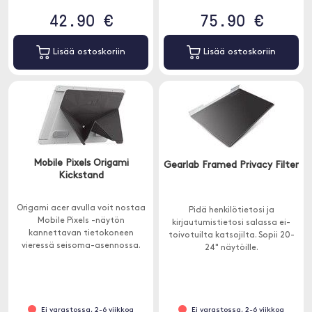
42.90 €
75.90 €
Lisää ostoskoriin
Lisää ostoskoriin
Mobile Pixels Origami
Gearlab Framed Privacy Filter
Kickstand
Origami acer avulla voit nostaa
Pidä henkilötietosi ja
Mobile Pixels -näytön
kirjautumistietosi salassa ei-
kannettavan tietokoneen
toivotuilta katsojilta. Sopii 20-
vieressä seisoma-asennossa.
24" näytöille.
Näyttö ei sisälly.
Ei varastossa, 2-6 viikkoa
Ei varastossa, 2-6 viikkoa