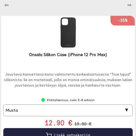
⇦
⇨
-35%
Onsala Silikon Case (iPhone 12 Pro Max)
Joustava kannettava kansi valmistettu korkealaatuisesta "True liquid"
silikonista. Se on materiaali, jolla on monia ominaisuuksia, mukaan lukien
joustavuus ja kestävyys öljyä, rasvaa ja hankausta vastaan.
Etätallennus, noin 3-8 arkisin
▾
Musta
12.90 €
19.90 €
Lisää ostoskoriin