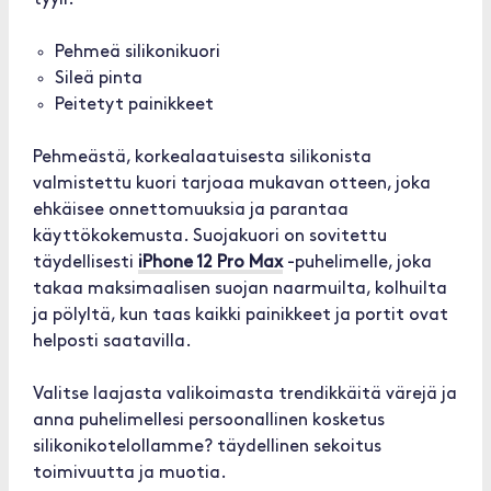
tyyli.
Pehmeä silikonikuori
Sileä pinta
Peitetyt painikkeet
Pehmeästä, korkealaatuisesta silikonista
valmistettu kuori tarjoaa mukavan otteen, joka
ehkäisee onnettomuuksia ja parantaa
käyttökokemusta. Suojakuori on sovitettu
täydellisesti
iPhone 12 Pro Max
-puhelimelle, joka
takaa maksimaalisen suojan naarmuilta, kolhuilta
ja pölyltä, kun taas kaikki painikkeet ja portit ovat
helposti saatavilla.
Valitse laajasta valikoimasta trendikkäitä värejä ja
anna puhelimellesi persoonallinen kosketus
silikonikotelollamme? täydellinen sekoitus
toimivuutta ja muotia.