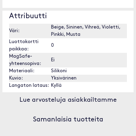
Attribuutti
Beige, Sininen, Vihreä, Violetti,
Väri:
Pinkki, Musta
Luottokortti
0
paikkaa:
MagSafe-
Ei
yhteensopiva:
Materiaali:
Silikoni
Kuvio:
Yksivärinen
Langaton lataus:
Kyllä
Lue arvosteluja asiakkailtamme
Samanlaisia tuotteita