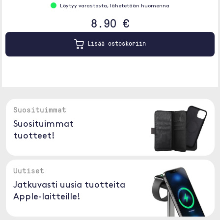
Löytyy varastosta, lähetetään huomenna
8.90 €
Lisää ostoskoriin
Suosituimmat
Suosituimmat
tuotteet!
Uutiset
Jatkuvasti uusia tuotteita
Apple-laitteille!