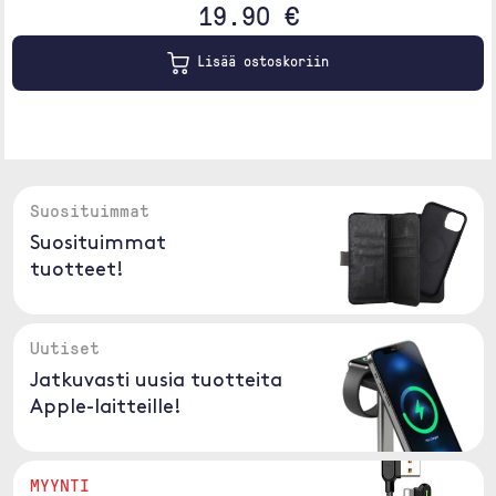
19.90 €
Lisää ostoskoriin
Suosituimmat
Suosituimmat
tuotteet!
Uutiset
Jatkuvasti uusia tuotteita
Apple-laitteille!
MYYNTI