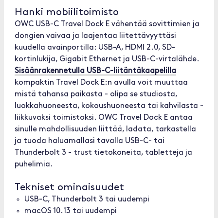
Hanki mobiilitoimisto
OWC USB-C Travel Dock E vähentää sovittimien ja
dongien vaivaa ja laajentaa liitettävyyttäsi
kuudella avainportilla: USB-A, HDMI 2.0, SD-
kortinlukija, Gigabit Ethernet ja USB-C-virtalähde.
Sisäänrakennetulla USB-C-liitäntäkaapelilla
kompaktin Travel Dock E:n avulla voit muuttaa
mistä tahansa paikasta - olipa se studiosta,
luokkahuoneesta, kokoushuoneesta tai kahvilasta -
liikkuvaksi toimistoksi. OWC Travel Dock E antaa
sinulle mahdollisuuden liittää, ladata, tarkastella
ja tuoda haluamallasi tavalla USB-C- tai
Thunderbolt 3 - trust tietokoneita, tabletteja ja
puhelimia.
Tekniset ominaisuudet
USB-C, Thunderbolt 3 tai uudempi
macOS 10.13 tai uudempi