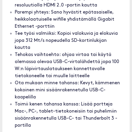
resoluutiolla HDMI 2.0 -portin kautta
Parempi yhteys: Sano hyvästit epätasaiselle,
heikkolaatuiselle wifille yhdistämällä Gigabit
Ethernet -porttiin
Tee työsi valmiiksi: Kopioi valokuvia ja elokuvia
jopa 312 Mt/s nopeudella SD-kortinlukijan
kautta
Tehokas vaihtoehto: ohjaa virtaa tai käytä
olemassa olevaa USB-C-virtalähdettä jopa 100
W:n läpivirtauslataukseen kannettavalle
tietokoneelle tai muulle laitteelle
Ota mukaan minne tahansa: Kevyt, kämmenen
kokoinen mini sisäänrakennetulla USB-C-
kaapelilla
Toimii kenen tahansa kanssa: Lisää portteja
Mac-, PC-, tablet-tietokoneisiin tai puhelimiin
sisäänrakennetulla USB-C- tai Thunderbolt 3 -
portilla