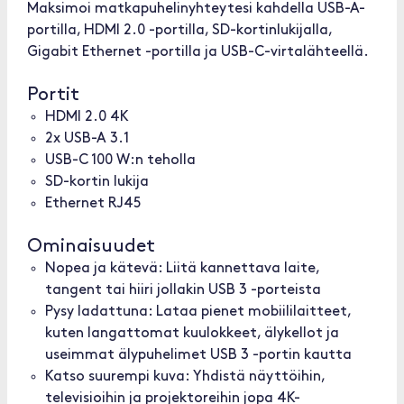
Maksimoi matkapuhelinyhteytesi kahdella USB-A-
portilla, HDMI 2.0 -portilla, SD-kortinlukijalla,
Gigabit Ethernet -portilla ja USB-C-virtalähteellä.
Portit
HDMI 2.0 4K
2x USB-A 3.1
USB-C 100 W:n teholla
SD-kortin lukija
Ethernet RJ45
Ominaisuudet
Nopea ja kätevä: Liitä kannettava laite,
tangent tai hiiri jollakin USB 3 -porteista
Pysy ladattuna: Lataa pienet mobiililaitteet,
kuten langattomat kuulokkeet, älykellot ja
useimmat älypuhelimet USB 3 -portin kautta
Katso suurempi kuva: Yhdistä näyttöihin,
televisioihin ja projektoreihin jopa 4K-