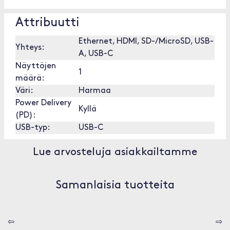
Attribuutti
Ethernet, HDMI, SD-/MicroSD, USB-
Yhteys:
A, USB-C
Näyttöjen
1
määrä:
Väri:
Harmaa
Power Delivery
Kyllä
(PD):
USB-typ:
USB-C
Lue arvosteluja asiakkailtamme
Samanlaisia tuotteita
⇦
⇨