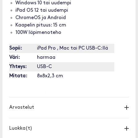
Windows 10 tai uudempi
iPad OS 12 tai uudempi
ChromeOS ja Android
Kaapelin pituus: 15 cm
100W läpimenoteho
Sopii:
iPad Pro , Mac tai PC USB-C:llä
Väri:
harmaa
Yhteys:
USB-C
Mitata:
8x8x2,3 cm
[OUTOFSTOCK]
Arvostelut
Luokka(t)