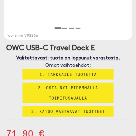
Tuote nro
V92266
OWC USB-C Travel Dock E
Valitettavasti tuote on loppunut varastosta.
Omat vaihtoehdot:
1. TARKKAILE TUOTETTA
2. OSTA NYT PIDEMMÄLLÄ
TOIMITUSAJALLA
3. KATSO VASTAAVAT TUOTTEET
71.90 €