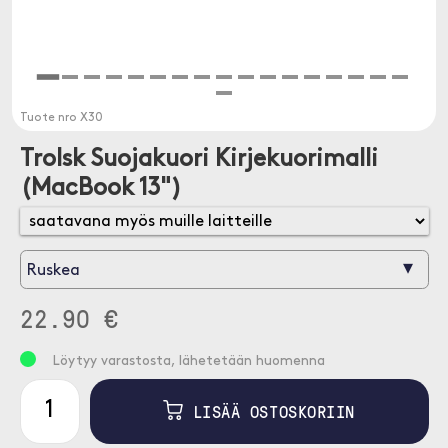
Tuote nro
X30
Trolsk Suojakuori Kirjekuorimalli
(MacBook 13")
▾
Ruskea
22.90 €
Löytyy varastosta, lähetetään huomenna
LISÄÄ OSTOSKORIIN