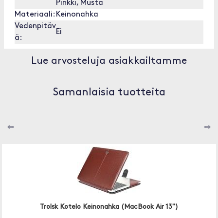
Pinkki, Musta
Materiaali:
Keinonahka
Vedenpitäv
Ei
ä:
Lue arvosteluja asiakkailtamme
Samanlaisia tuotteita
⇦
⇨
Trolsk Kotelo Keinonahka (MacBook Air 13")