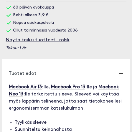
60 päivän avokauppa
Rahti alkaen 3,9 €
Nopea asiakaspalvelu
Ollut toiminnassa vuodesta 2008
Näytä kaikki tuotteet Trolsk
Takuu: 1 år
Tuotetiedot
Macbook Air 13
:lle,
Macbook Pro 13
:lle ja
Macbook
Neo 13
:lle tarkoitettu sleeve. Sleeveä voi käyttää
myös läppärin telineenä, jotta saat tietokoneellesi
ergonomisemman katselukulman.
Tyylikäs sleeve
Suunniteltu keinonahasta