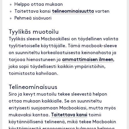
Helppo ottaa mukaan
Taitettava kansi
telineominaisuutta
varten
Pehmeä sisävuori
Tyylikäs muotoilu
Tyylikäs sleeve Macbookillesi on täydellinen valinta
tyylitietoiselle käyttäjälle. Tämä macbook-sleeve
on suunniteltu korkealaatuisesta keinonahasta ja
tarjoaa hienostuneen ja
ammattimaisen ilmeen
,
joka sopii täydellisesti kaikkiin ympäristöihin,
toimistosta kahvilaan.
Telineominaisuus
Siro ja kevyt muotoilu tekee sleevestä helpon
ottaa mukaan kaikkialle. Se on suunniteltu
erityisesti suojaamaan Macbookiasi, mutta myös
mukavaksi kantaa.
Taitettava kansi
toimii
käytännöllisenä telineenä, mikä tekee Macbookin