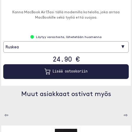
Kanna MacBook Air 13asi tällä modernilla kotelolla, joka antaa
MacBookille sekä tyyliä että suojaa.
Löytyy varastosta, lähetetään huomenna
▾
Ruskea
24.90 €
Lisää ostoskoriin
Muut asiakkaat ostivat myös
⇦
⇨