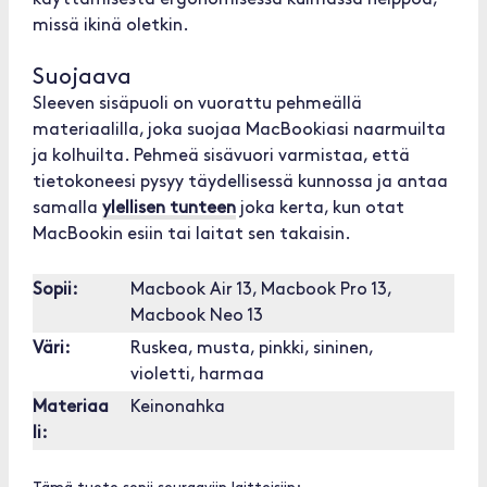
käyttämisestä ergonomisessa kulmassa helppoa,
missä ikinä oletkin.
Suojaava
Sleeven sisäpuoli on vuorattu pehmeällä
materiaalilla, joka suojaa MacBookiasi naarmuilta
ja kolhuilta. Pehmeä sisävuori varmistaa, että
tietokoneesi pysyy täydellisessä kunnossa ja antaa
samalla
ylellisen tunteen
joka kerta, kun otat
MacBookin esiin tai laitat sen takaisin.
Sopii:
Macbook Air 13, Macbook Pro 13,
Macbook Neo 13
Väri:
Ruskea, musta, pinkki, sininen,
violetti, harmaa
Materiaa
Keinonahka
li: