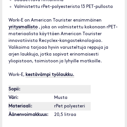
Säädettävä rintahihna
Valmistettu rPet-polyesterista 13 PET-pullosta
Work-E on American Tourister ensimmäinen
yritysmallisto
, joka on valmistettu kokonaan rPET-
materiaalista käyttäen American Tourister
innovatiivista Recyclex-kangasteknologiaa.
Valikoima tarjoaa hyvin varusteltuja reppuja ja
arjen laukkuja, jotka sopivat erinomaisesti
yliopistoon, toimistoon ja lyhyille matkoille.
Work-E,
kestävämpi työlaukku.
Sopii:
Väri:
Musta
Materiaali:
rPet polyesteri
Äänenvoimakkuus:
20,5 litraa