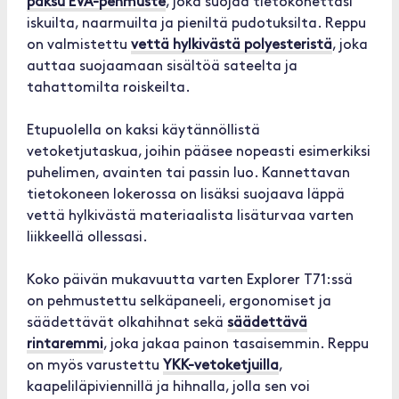
paksu EVA-pehmuste
, joka suojaa tietokonettasi
iskuilta, naarmuilta ja pieniltä pudotuksilta. Reppu
on valmistettu
vettä hylkivästä polyesteristä
, joka
auttaa suojaamaan sisältöä sateelta ja
tahattomilta roiskeilta.
Etupuolella on kaksi käytännöllistä
vetoketjutaskua, joihin pääsee nopeasti esimerkiksi
puhelimen, avainten tai passin luo. Kannettavan
tietokoneen lokerossa on lisäksi suojaava läppä
vettä hylkivästä materiaalista lisäturvaa varten
liikkeellä ollessasi.
Koko päivän mukavuutta varten Explorer T71:ssä
on pehmustettu selkäpaneeli, ergonomiset ja
säädettävät olkahihnat sekä
säädettävä
rintaremmi
, joka jakaa painon tasaisemmin. Reppu
on myös varustettu
YKK-vetoketjuilla
,
kaapeliläpiviennillä ja hihnalla, jolla sen voi