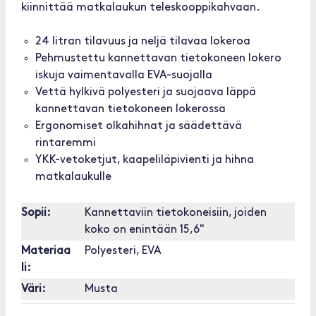
kiinnittää matkalaukun teleskooppikahvaan.
24 litran tilavuus ja neljä tilavaa lokeroa
Pehmustettu kannettavan tietokoneen lokero
iskuja vaimentavalla EVA-suojalla
Vettä hylkivä polyesteri ja suojaava läppä
kannettavan tietokoneen lokerossa
Ergonomiset olkahihnat ja säädettävä
rintaremmi
YKK-vetoketjut, kaapeliläpivienti ja hihna
matkalaukulle
Sopii:
Kannettaviin tietokoneisiin, joiden
koko on enintään 15,6"
Materiaa
Polyesteri, EVA
li:
Väri:
Musta