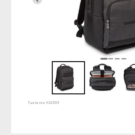
Tuote nro
V26305