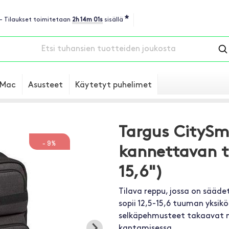
*
 - Tilaukset toimitetaan
2h 14m 01s
sisällä
Mac
Asusteet
Käytetyt puhelimet
Targus CityS
-9%
kannettavan t
15,6")
Tilava reppu, jossa on sääde
sopii 12,5-15,6 tuuman yksik
selkäpehmusteet takaavat
kantamisessa.