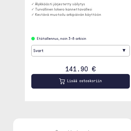
✓ Älykkäästi järjestetty säilytys
✓ Turvallinen lokero kannettavallesi
✓ Kestävä muotoilu arkipäivän käyttöön
Etätallennus, noin 3-8 arkisin
▾
Svart
141.90 €
Lisää ostoskoriin