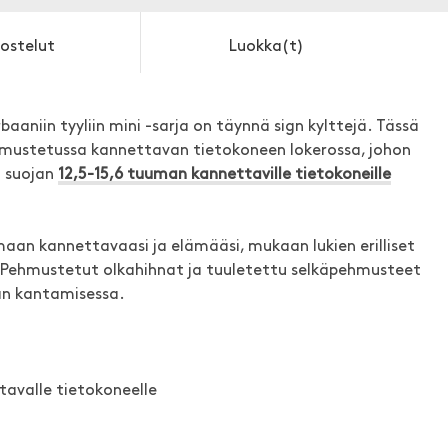
ostelut
Luokka(t)
aaniin tyyliin mini -sarja on täynnä sign kylttejä. Tässä
ustetussa kannettavan tietokoneen lokerossa, johon
a suojan
12,5-15,6 tuuman kannettaville tietokoneille
pimaan kannettavaasi ja elämääsi, mukaan lukien erilliset
esi. Pehmustetut olkahihnat ja tuuletettu selkäpehmusteet
n kantamisessa.
avalle tietokoneelle