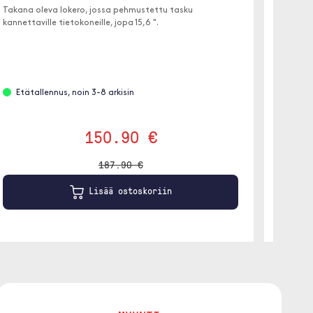
Takana oleva lokero, jossa pehmustettu tasku
Tämä on
kannettaville tietokoneille, jopa 15,6 ".
säältä j
Etätallennus, noin 3-8 arkisin
Etäta
150.90 €
187.90 €
Lisää ostoskoriin