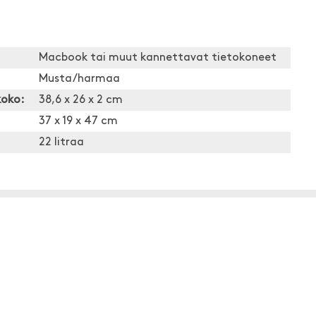
Macbook tai muut kannettavat tietokoneet
Musta/harmaa
koko:
38,6 x 26 x 2 cm
37 x 19 x 47 cm
22 litraa