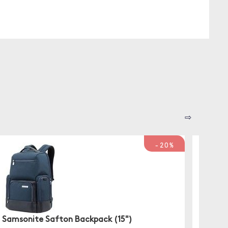
⇨
-20%
Samsonite Safton Backpack (15")
Everki