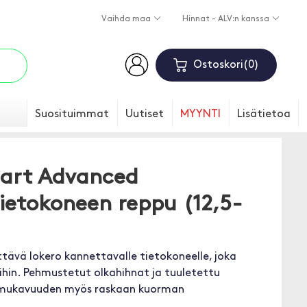
Vaihda maa
Hinnat - ALV:n kanssa
Ostoskori
0
Suosituimmat
Uutiset
MYYNTI
Lisätietoa
mart Advanced
ietokoneen reppu (12,5-
ttävä lokero kannettavalle tietokoneelle, joka
öihin. Pehmustetut olkahihnat ja tuuletettu
 mukavuuden myös raskaan kuorman