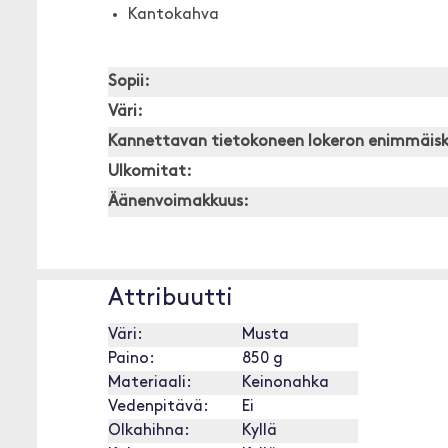
Kantokahva
Sopii:
Väri:
Kannettavan tietokoneen lokeron enimmäis
Ulkomitat:
Äänenvoimakkuus:
Attribuutti
Väri:
Musta
Paino:
850 g
Materiaali:
Keinonahka
Vedenpitävä:
Ei
Olkahihna:
Kyllä