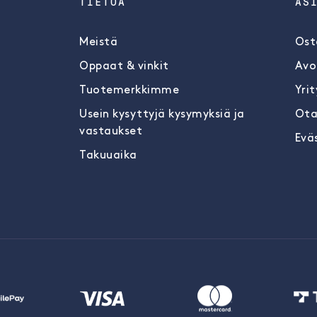
TIETOA
AS
Meistä
Ost
Oppaat & vinkit
Avo
Tuotemerkkimme
Yrit
Usein kysyttyjä kysymyksiä ja
Ota
vastaukset
Evä
Takuuaika