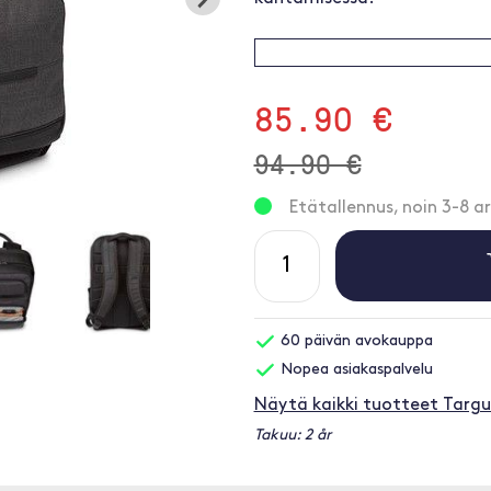
85.90 €
94.90 €
Etätallennus, noin 3-8 ar
60 päivän avokauppa
Nopea asiakaspalvelu
Näytä kaikki tuotteet Targu
Takuu: 2 år