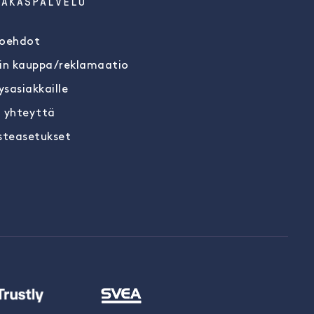
IAKASPALVELU
oehdot
in kauppa/reklamaatio
ysasiakkaille
 yhteyttä
steasetukset