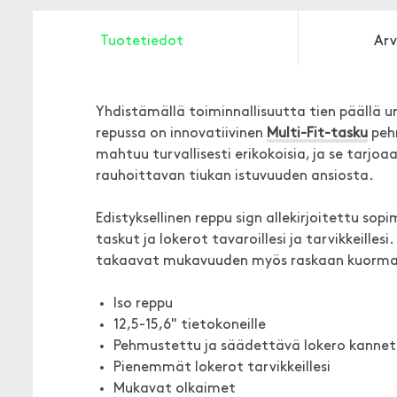
Tuotetiedot
Arv
Yhdistämällä toiminnallisuutta tien päällä urb
repussa on innovatiivinen
Multi-Fit-tasku
pehm
mahtuu turvallisesti erikokoisia, ja se tarjoa
rauhoittavan tiukan istuvuuden ansiosta.
Edistyksellinen reppu sign allekirjoitettu so
taskut ja lokerot tavaroillesi ja tarvikkeill
takaavat mukavuuden myös raskaan kuorma
Iso reppu
12,5-15,6" tietokoneille
Pehmustettu ja säädettävä lokero kannett
Pienemmät lokerot tarvikkeillesi
Mukavat olkaimet