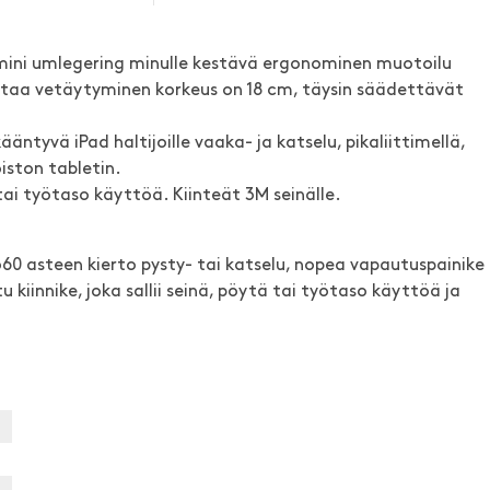
ini umlegering minulle kestävä ergonominen muotoilu
taa vetäytyminen korkeus on 18 cm, täysin säädettävät
ntyvä iPad haltijoille vaaka- ja katselu, pikaliittimellä,
iston tabletin.
ai työtaso käyttöä. Kiinteät 3M seinälle.
60 asteen kierto pysty- tai katselu, nopea vapautuspainike
u kiinnike, joka sallii seinä, pöytä tai työtaso käyttöä ja