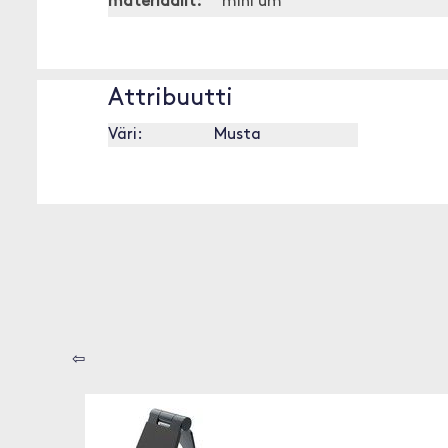
materiaalit:
mini um
Attribuutti
Väri:
Musta
⇦