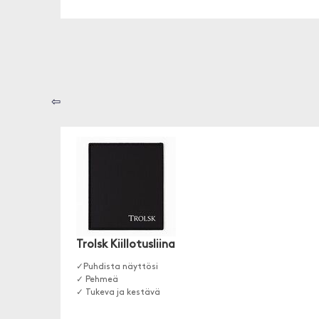
⇦
Trolsk Kiillotusliina
✓Puhdista näyttösi
✓ Pehmeä
✓ Tukeva ja kestävä