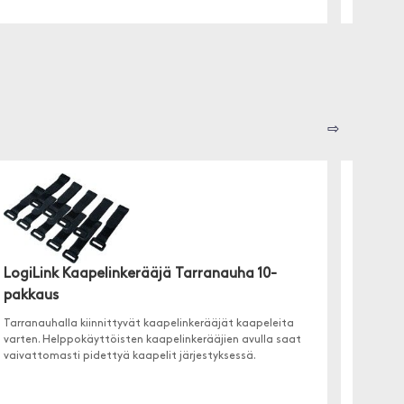
⇨
LogiLink Kaapelinkerääjä Tarranauha 10-
pakkaus
Sdesig
Tarranauhalla kiinnittyvät kaapelinkerääjät kaapeleita
Ett slim
varten. Helppokäyttöisten kaapelinkerääjien avulla saat
vaivattomasti pidettyä kaapelit järjestyksessä.