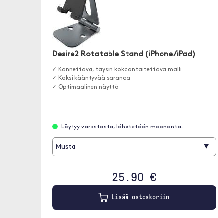
Desire2 Rotatable Stand (iPhone/iPad)
✓ Kannettava, täysin kokoontaitettava malli
✓ Kaksi kääntyvää saranaa
✓ Optimaalinen näyttö
Löytyy varastosta, lähetetään maananta..
▾
Musta
25.90 €
Lisää ostoskoriin