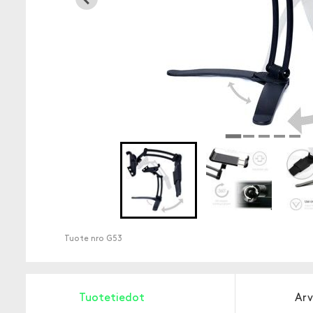
Tuote nro
G53
Tuotetiedot
Arv