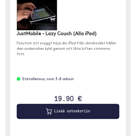
JustMobile - Lazy Couch (Alla iPad)
Förutom att snyggt höja din iPad från skrivbordet håller
den undersidan kyld genom att låta luften strömma
fritt.
Etätallennus, noin 3-8 arkisin
19.90 €
Lisää ostoskoriin