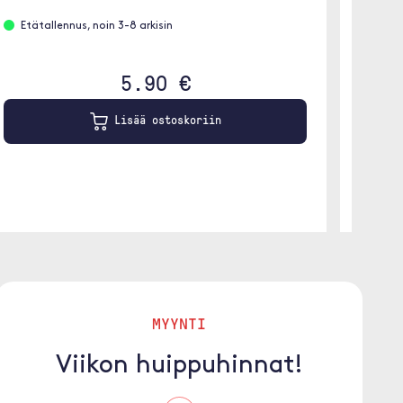
Etätallennus, noin 3-8 arkisin
Löyt
5.90 €
Lisää ostoskoriin
MYYNTI
Viikon huippuhinnat!