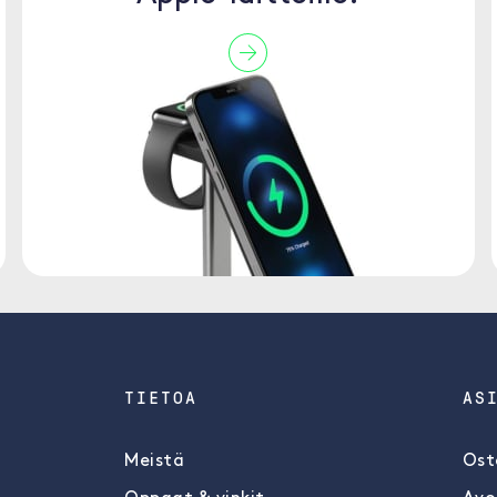
TIETOA
AS
Meistä
Ost