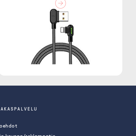
IAKASPALVELU
oehdot