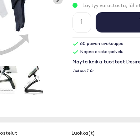
Löytyy varastosta, läh
60 päivän avokauppa
Nopea asiakaspalvelu
Näytä kaikki tuotteet Desir
Takuu: 1 år
ostelut
Luokka(t)