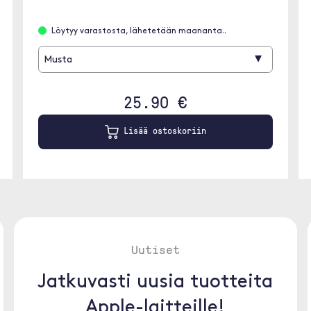
Löytyy varastosta, lähetetään maananta..
▾
Musta
25.90 €
Lisää ostoskoriin
Uutiset
Jatkuvasti uusia tuotteita
Apple-laitteille!