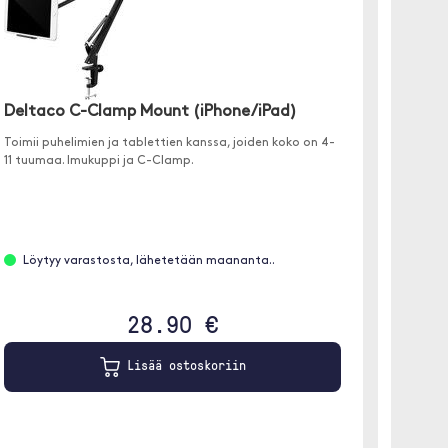
Deltaco C-Clamp Mount (iPhone/iPad)
Deltac
Toimii puhelimien ja tablettien kanssa, joiden koko on 4-
Kaksi yh
11 tuumaa. Imukuppi ja C-Clamp.
tabletei
Löytyy varastosta, lähetetään maananta..
Etäta
28.90 €
Lisää ostoskoriin