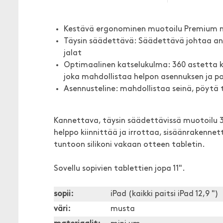
Kestävä ergonominen muotoilu Premium m
Täysin säädettävä: Säädettävä johtaa an
jalat
Optimaalinen katselukulma: 360 astetta kää
joka mahdollistaa helpon asennuksen ja po
Asennusteline: mahdollistaa seinä, pöytä t
Kannettava, täysin säädettävissä muotoilu 3
helppo kiinnittää ja irrottaa, sisäänrakennett
tuntoon silikoni vakaan otteen tabletin.
Sovellu sopivien tablettien jopa 11".
sopii:
iPad (kaikki paitsi iPad 12,9 ")
väri:
musta