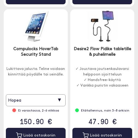
Compulocks HoverTab
Desire2 Flow Pidike tabletille
Security Stand
& puhelimelle
Lukittava jalusta. Teline voidaan
✓ Joustava joutsenkaulavarsi
kiinnittää pöydälle tai seinälle.
helppoon sijoitteluun
✓ Handsfree-käyttö
✓ Vankka puristin vakaaseen
kiinnitykseen
▾
Hopea
Ei varastossa, 2-6 viikkoa
Etätallennus, noin 3-8 arkisin
150.90 €
47.90 €
Lisää ostoskoriin
Lisää ostoskoriin