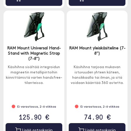
RAM Mount Universal Hand-
RAM Mount yleiskäsiteline (7-
Stand with Magnetic Strap
8")
(7-8")
Käsihihna sisältää integroidun
Käsihihna tarjoaa mukavan
magneetin metallipintoihin
istuvuuden yhteen käteen,
kiinnittämistä varten handsfree-
hansikkaalla tai ilman, ja sitä
tilanteissa.
voidaan kääntää 360 astetta.
Ei varastossa, 2-6 viikkoa
Ei varastossa, 2-6 viikkoa
125.90 €
74.90 €
Lisää ostoskoriin
Lisää ostoskoriin