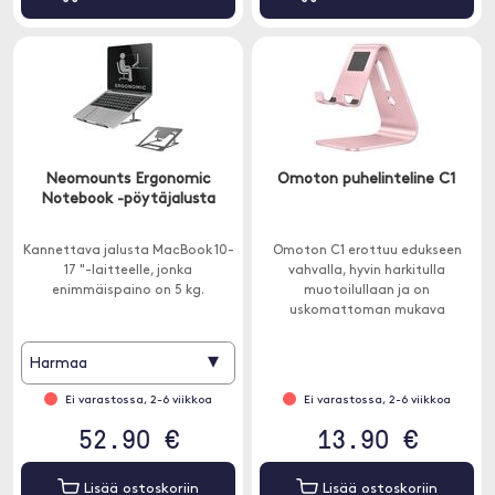
Neomounts Ergonomic
Omoton puhelinteline C1
Notebook -pöytäjalusta
Kannettava jalusta MacBook 10-
Omoton C1 erottuu edukseen
17 "-laitteelle, jonka
vahvalla, hyvin harkitulla
enimmäispaino on 5 kg.
muotoilullaan ja on
uskomattoman mukava
käyttää. Se antaa sinulle
optimaalisen katselukulman.
▾
Harmaa
Ei varastossa, 2-6 viikkoa
Ei varastossa, 2-6 viikkoa
52.90 €
13.90 €
Lisää ostoskoriin
Lisää ostoskoriin