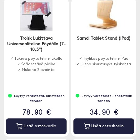
Trolsk Lukittava
Samdi Tablet Stand (iPad)
Universaaliteline Pöydälle (7-
10,5")
✓ Tukeva pöytäteline lukolla
✓ Tyylikäs pöytäteline iPad
✓ Säädettävä pidike
✓ Hieno sisustusyksityiskohta
✓ Mukana 2 avainta
Löytyy varastosta, lähetetään
Löytyy varastosta, lähetetään
tänään
tänään
78.90 €
34.90 €
Lisää ostoskoriin
Lisää ostoskoriin