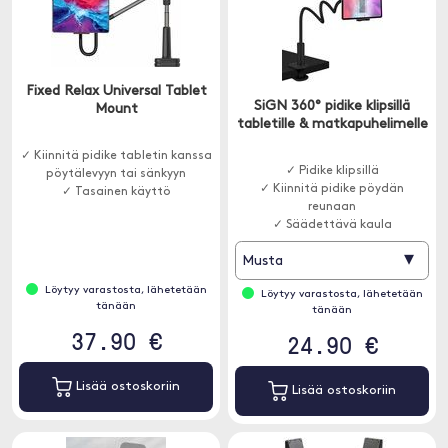
Fixed Relax Universal Tablet
SiGN 360° pidike klipsillä
Mount
tabletille & matkapuhelimelle
✓ Kiinnitä pidike tabletin kanssa
✓ Pidike klipsillä
pöytälevyyn tai sänkyyn
✓ Kiinnitä pidike pöydän
✓ Tasainen käyttö
reunaan
✓ Säädettävä kaula
▾
Musta
Löytyy varastosta, lähetetään
Löytyy varastosta, lähetetään
tänään
tänään
37.90 €
24.90 €
Lisää ostoskoriin
Lisää ostoskoriin