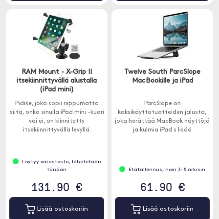
RAM Mount - X-Grip II
Twelve South ParcSlope
itsekiinnittyvällä alustalla
MacBookille ja iPad
(iPad mini)
Pidike, joka sopii riippumatta
ParcSlope on
siitä, onko sinulla iPad mini -kuori
kaksikäyttötuotteiden jalusta,
vai ei, on kiinnitetty
joka herättää MacBook näyttöjä
itsekiinnittyvällä levyllä.
ja kulmia iPad s lisää
mukavuutta ja tuottavuutta.
Löytyy varastosta, lähetetään
tänään
Etätallennus, noin 3-8 arkisin
131.90 €
61.90 €
Lisää ostoskoriin
Lisää ostoskoriin