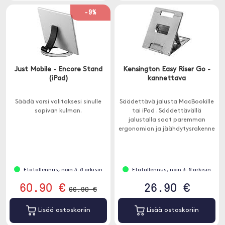
-9%
Just Mobile - Encore Stand
Kensington Easy Riser Go -
(iPad)
kannettava
Säädä varsi valitaksesi sinulle
Säädettävä jalusta MacBookille
sopivan kulman.
tai iPad . Säädettävällä
jalustalla saat paremman
ergonomian ja jäähdytysrakenne
tarkoittaa, että yksikkösi ei
ylikuumene.
Etätallennus, noin 3-8 arkisin
Etätallennus, noin 3-8 arkisin
60.90 €
26.90 €
66.90 €
Lisää ostoskoriin
Lisää ostoskoriin