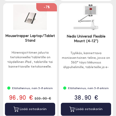
-7%
Mousetrapper Laptop/Tablet
Nedis Universal Flexible
Stand
Mount (4-12")
Hiirenrajoittimen jalusta
Tyylikäs, kannettava
tietokoneelle / tabletille on
moniasentoinen teline, jossa on
täydellinen iPad , tabletille tai
360° täysi liikkuvuus
kannettavalle tietokoneelle.
älypuhelimille, tableteille ja e-
Ergonominen muotoilu auttaa
kirjojen lukulaitteille, joiden koko
sinua saamaan paremman
on 4-12 tuumaa (10-30,5 cm).
istuma-asennon.
Etätallennus, noin 3-8 arkisin
Etätallennus, noin 3-8 arkisin
96.90 €
38.90 €
103.90 €
Lisää ostoskoriin
Lisää ostoskoriin