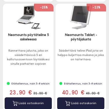
-25%
-13%
Neomounts pöytäteline 5
Neomounts Tablet -
askeleessa
pöytäjalusta
Kannettava jalusta, joka on
Säädettävä teline iPad jota on
säädettävissä 5 eri
helppo kuljettaa mukana ja joka
kallistusasentoon löytääksesi
on taitettava.
sinulle parhaiten sopivan
asennon.
Etätallennus, noin 3-8 arkisin
Etätallennus, noin 3-8 arkisin
23.90 €
40.90 €
31.90 €
46.90 €
Lisää ostoskoriin
Lisää ostoskoriin