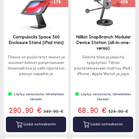
-17%
-45%
Compulocks Space 360
Nillkin SnapBranch Modular
Enclosure Stand (iPad mini)
Device Station (all-in-one-
versio)
Tilassa on pyöristetyt reunat ja
Säästä tilaa ja järjestä
avoimet kulmat parantamaan
työpöytäsi. Tähän
ilmanvaihtoa ja sallii rajoitetun
pöytätelineeseen mahtuu iPad ,
pääsyn napeihin ja
iPhone , Apple Watch ja jopa
sisäänkäynteihin. Täydellinen
kuulokkeet.
kassakoneelle, koska se voidaan
helposti kiinnittää.
Löytyy varastosta, lähetetään
Löytyy varastosta, lähetetään
tänään
tänään
290.90 €
68.90 €
349.90 €
124.90 €
Lisää ostoskoriin
Lisää ostoskoriin