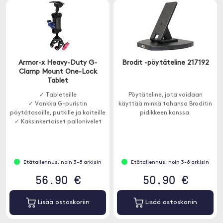
Armor-x Heavy-Duty G-
Brodit -pöytäteline 217192
Clamp Mount One-Lock
Tablet
✓ Tableteille
Pöytäteline, jota voidaan
✓ Vankka G-puristin
käyttää minkä tahansa Broditin
pöytätasoille, putkille ja kaiteille
pidikkeen kanssa.
✓ Kaksinkertaiset pallonivelet
Etätallennus, noin 3-8 arkisin
Etätallennus, noin 3-8 arkisin
56.90 €
50.90 €
Lisää ostoskoriin
Lisää ostoskoriin