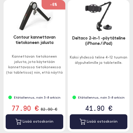
-6%
Contour kannettavan
Deltaco 2-in-1 -pöytäteline
tietokoneen jalusta
(iPhone / iPad)
Kannettavan tietokoneen
Kaksi yhdessä teline 4-12 tuuman
jalusta, jota käytetään
älypuhelimille ja tableteille.
kannettavassa tietokoneessa
(tai tabletissa) niin, että näyttö
pääsee optimaaliselle
korkeudelle. Telineen ansiosta
voit unohtaa epämiellyttävät
työasennot ja stressaavat
Etätallennus, noin 3-8 arkisin
Etätallennus, noin 3-8 arkisin
niskaongelmat.
77.90 €
41.90 €
82.90 €
Lisää ostoskoriin
Lisää ostoskoriin