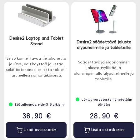
Desire2 Laptop and Tablet
Desire2 säädettävä jalusta
Stand
älypuhelimille ja tableteille
Seiso kannettavaa tietokonetta
Säädettävä ja ergonominen
ja iPad , voit käyttää jalustaa
jalusta tyylikkäällä
sekä tietokoneellesi että tablet-
alumiinipinnalla älypuhelimelle ja
laitteellesi samanaikaisesti.
tabletille.
Löytyy varastosta, lähetetään
Etätallennus, noin 3-8 arkisin
tänään
36.90 €
28.90 €
Lisää ostoskoriin
Lisää ostoskoriin