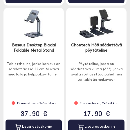
Baseus Desktop Biaxial
Choetech H88 säädettävä
Foldable Metal Stand
pöytäteline
Tablettiteline, jonka korkeus on
Pöytäteline, jossa on
säädettävissä 22 cm. Mukava
säädettävä kulma (85°), jonka
muotoilu ja helppokäyttöinen.
avulla voit asettaa puhelimen
tai tabletin mukavaan
asentoon.
Ei varastossa, 2-6 viikkoa
Ei varastossa, 2-6 viikkoa
37.90 €
17.90 €
Lisää ostoskoriin
Lisää ostoskoriin