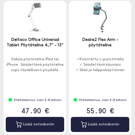
Deltaco Office Universal
Desire2 Flex Arm -
Tablet Pöytäteline 4,7" - 13"
pöytäteline
Vakaa pöytäteline iPad tai
✓Kiinnitetty c-puristimella
iPhone . Säädettävä pöytäteline
✓ Säädettävä käsivarsi
sopii täydellisesti pöydälle.
✓ Sileä ja helppokäyttöinen
Etätallennus, noin 3-8 arkisin
Etätallennus, noin 3-8 arkisin
47.90 €
55.90 €
Lisää ostoskoriin
Lisää ostoskoriin