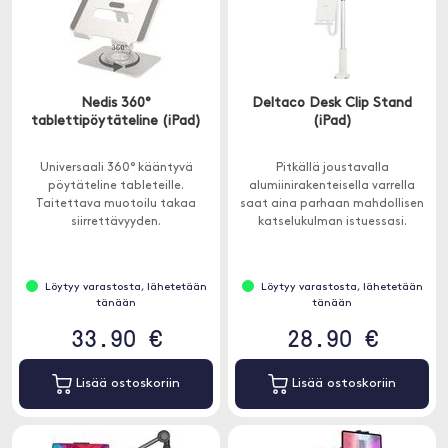
Nedis 360°
Deltaco Desk Clip Stand
tablettipöytäteline (iPad)
(iPad)
Universaali 360° kääntyvä
Pitkällä joustavalla
pöytäteline tableteille.
alumiinirakenteisella varrella
Taitettava muotoilu takaa
saat aina parhaan mahdollisen
siirrettävyyden.
katselukulman istuessasi.
Löytyy varastosta, lähetetään
Löytyy varastosta, lähetetään
tänään
tänään
33.90 €
28.90 €
Lisää ostoskoriin
Lisää ostoskoriin