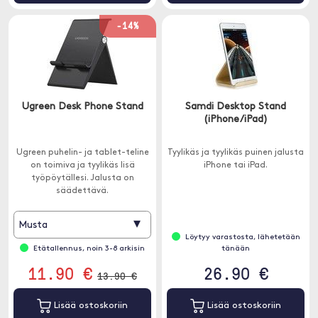
-14%
Ugreen Desk Phone Stand
Samdi Desktop Stand
(iPhone/iPad)
Ugreen puhelin- ja tablet-teline
Tyylikäs ja tyylikäs puinen jalusta
on toimiva ja tyylikäs lisä
iPhone tai iPad.
työpöytällesi. Jalusta on
säädettävä.
▾
Musta
Löytyy varastosta, lähetetään
Etätallennus, noin 3-8 arkisin
tänään
11.90 €
26.90 €
13.90 €
Lisää ostoskoriin
Lisää ostoskoriin