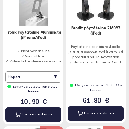
Brodit pöytäteline 216093
Trolsk Pöytäteline Alumiinista
(iPad)
(iPhone/iPad)
Pöytäteline erittäin raskaalla
✓ Pieni pöytäteline
jalalla ja asennuslevyllä valmiiksi
✓ Säädettävä
poratuilla rei'illä. Käytetään
✓ Valmistettu alumiiniseoksesta
yhdessä minkä tahansa Brodit
iPad -telineen kanssa.
▾
Hopea
Löytyy varastosta, lähetetään
Löytyy varastosta, lähetetään
tänään
tänään
61.90 €
10.90 €
Lisää ostoskoriin
Lisää ostoskoriin