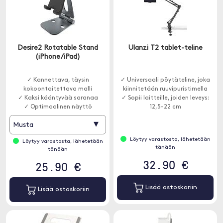
Desire2 Rotatable Stand
Ulanzi T2 tablet-teline
(iPhone/iPad)
✓ Kannettava, täysin
✓ Universaali pöytäteline, joka
kokoontaitettava malli
kiinnitetään ruuvipuristimella
✓ Kaksi kääntyvää saranaa
✓ Sopii laitteille, joiden leveys:
✓ Optimaalinen näyttö
12,5-22 cm
▾
Musta
Löytyy varastosta, lähetetään
Löytyy varastosta, lähetetään
tänään
tänään
32.90 €
25.90 €
Lisää ostoskoriin
Lisää ostoskoriin