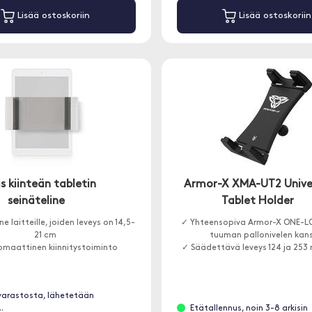
Lisää ostoskoriin
Lisää ostoskoriin
s kiinteän tabletin
Armor-X XMA-UT2 Unive
seinäteline
Tablet Holder
ne laitteille, joiden leveys on 14,5-
✓ Yhteensopiva Armor-X ONE-LO
21 cm
tuuman pallonivelen kan
maattinen kiinnitystoiminto
✓ Säädettävä leveys 124 ja 253 
varastosta, lähetetään
.
Etätallennus, noin 3-8 arkisin