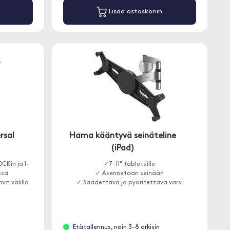
Lisää ostoskoriin
rsal
Hama kääntyvä seinäteline
(iPad)
CKin ja 1-
✓7-11" tableteille
ssa
✓ Asennetaan seinään
mm välillä
✓ Säädettävä ja pyöritettävä varsi
Etätallennus, noin 3-8 arkisin