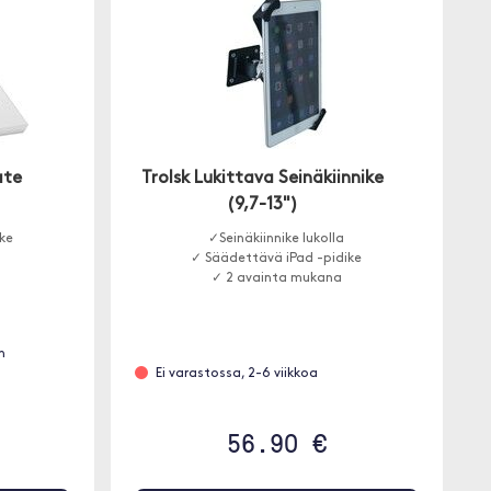
ate
Trolsk Lukittava Seinäkiinnike
(9,7-13")
ike
✓Seinäkiinnike lukolla
✓ Säädettävä iPad -pidike
✓ 2 avainta mukana
n
Ei varastossa, 2-6 viikkoa
56.90 €