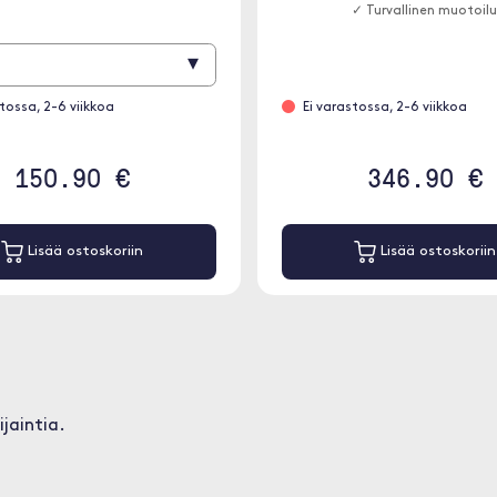
✓ Turvallinen muotoil
▾
stossa, 2-6 viikkoa
Ei varastossa, 2-6 viikkoa
150.90 €
346.90 €
Lisää ostoskoriin
Lisää ostoskoriin
jaintia.