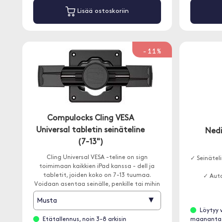
Lisää ostoskoriin
-11%
Compulocks Cling VESA
Universal tabletin seinäteline
Nedi
(7-13")
Cling Universal VESA -teline on sign
✓ Seinäteli
toimimaan kaikkien iPad kanssa - dell ja
tabletit, joiden koko on 7-13 tuumaa.
✓ Auto
Voidaan asentaa seinälle, penkille tai mihin
tahansa muuhun Compulocks.
▾
Musta
Löytyy 
Etätallennus, noin 3-8 arkisin
maananta.