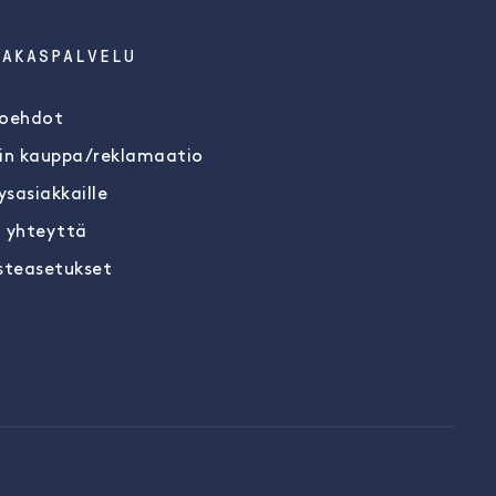
IAKASPALVELU
oehdot
in kauppa/reklamaatio
ysasiakkaille
 yhteyttä
steasetukset