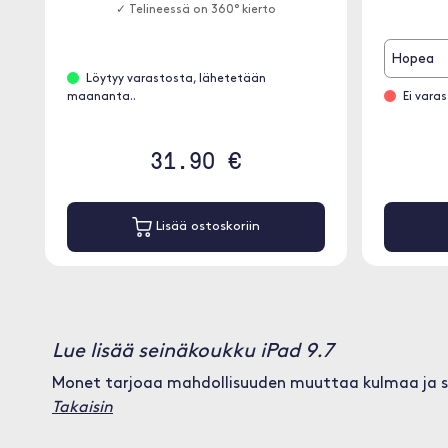
✓ Telineessä on 360° kierto
Hopea
Löytyy varastosta, lähetetään
maananta..
Ei vara
31.90 €
Lisää ostoskoriin
Lue lisää seinäkoukku iPad 9.7
Monet tarjoaa mahdollisuuden muuttaa kulmaa ja si
Takaisin