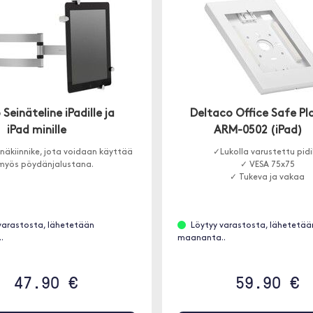
Seinäteline iPadille ja
Deltaco Office Safe Pl
iPad minille
ARM-0502 (iPad)
näkiinnike, jota voidaan käyttää
✓Lukolla varustettu pid
myös pöydänjalustana.
✓ VESA 75x75
✓ Tukeva ja vakaa
varastosta, lähetetään
Löytyy varastosta, lähetetää
.
maananta..
47.90 €
59.90 €