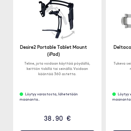
Desire2 Portable Tablet Mount
Deltaco 
(iPad)
Teline, jota voidaan käyttää pöydällä,
Tukeva sei
keittiön tiskillä tai seinällä. Voidaan
kääntää 360 astetta.
Löytyy varastosta, lähetetään
Löytyy 
maananta..
maananta.
38.90 €