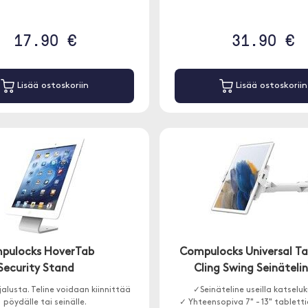
17.90 €
31.90 €
Lisää ostoskoriin
Lisää ostoskoriin
pulocks HoverTab
Compulocks Universal Ta
Security Stand
Cling Swing Seinäteli
jalusta. Teline voidaan kiinnittää
✓Seinäteline useilla katseluk
pöydälle tai seinälle.
✓ Yhteensopiva 7" - 13" tablett