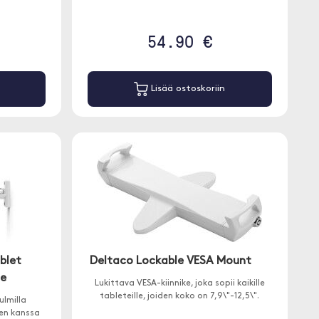
54.90 €
Lisää ostoskoriin
blet
Deltaco Lockable VESA Mount
ne
Lukittava VESA-kiinnike, joka sopii kaikille
tableteille, joiden koko on 7,9\"-12,5\".
ulmilla
ien kanssa