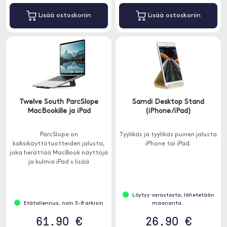
Lisää ostoskoriin
Lisää ostoskoriin
Twelve South ParcSlope
Samdi Desktop Stand
MacBookille ja iPad
(iPhone/iPad)
ParcSlope on
Tyylikäs ja tyylikäs puinen jalusta
kaksikäyttötuotteiden jalusta,
iPhone tai iPad.
joka herättää MacBook näyttöjä
ja kulmia iPad s lisää
mukavuutta ja tuottavuutta.
Löytyy varastosta, lähetetään
Etätallennus, noin 3-8 arkisin
maananta..
61.90 €
26.90 €