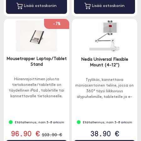
Lisää ostoskoriin
Lisää ostoskoriin
-7%
Mousetrapper Laptop/Tablet
Nedis Universal Flexible
Stand
Mount (4-12")
Hiirenrajoittimen jalusta
Tyylikäs, kannettava
tietokoneelle / tabletille on
moniasentoinen teline, jossa on
täydellinen iPad , tabletille tai
360° täysi liikkuvuus
kannettavalle tietokoneelle.
älypuhelimille, tableteille ja e-
Ergonominen muotoilu auttaa
kirjojen lukulaitteille, joiden koko
sinua saamaan paremman
on 4-12 tuumaa (10-30,5 cm).
istuma-asennon.
Etätallennus, noin 3-8 arkisin
Etätallennus, noin 3-8 arkisin
96.90 €
38.90 €
103.90 €