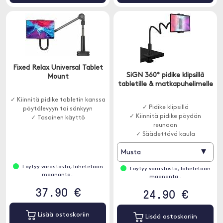
Fixed Relax Universal Tablet
SiGN 360° pidike klipsillä
Mount
tabletille & matkapuhelimelle
✓ Kiinnitä pidike tabletin kanssa
✓ Pidike klipsillä
pöytälevyyn tai sänkyyn
✓ Kiinnitä pidike pöydän
✓ Tasainen käyttö
reunaan
✓ Säädettävä kaula
▾
Musta
Löytyy varastosta, lähetetään
Löytyy varastosta, lähetetään
maananta..
maananta..
37.90 €
24.90 €
Lisää ostoskoriin
Lisää ostoskoriin