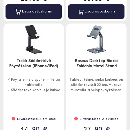
Lisää ostoskoriin
Lisää ostoskoriin
Trolsk Säädettävä
Baseus Desktop Biaxial
Pöytäteline (iPhone/iPad)
Foldable Metal Stand
✓ Pöytäteline älypuhelimille tai
Tablettiteline, jonka korkeus on
tableteille
säädettävissä 22 cm. Mukava
✓ Säädettävä korkeus ja kulma
muotoilu ja helppokäyttöinen.
Ei varastossa, 2-6 viikkoa
Ei varastossa, 2-6 viikkoa
14.90 €
37.90 €