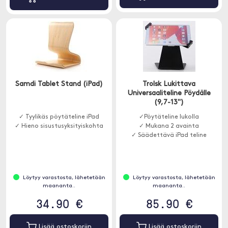
Samdi Tablet Stand (iPad)
Trolsk Lukittava
Universaaliteline Pöydälle
(9,7-13")
✓ Tyylikäs pöytäteline iPad
✓Pöytäteline lukolla
✓ Hieno sisustusyksityiskohta
✓ Mukana 2 avainta
✓ Säädettävä iPad teline
Löytyy varastosta, lähetetään
Löytyy varastosta, lähetetään
maananta..
maananta..
34.90 €
85.90 €
Lisää ostoskoriin
Lisää ostoskoriin