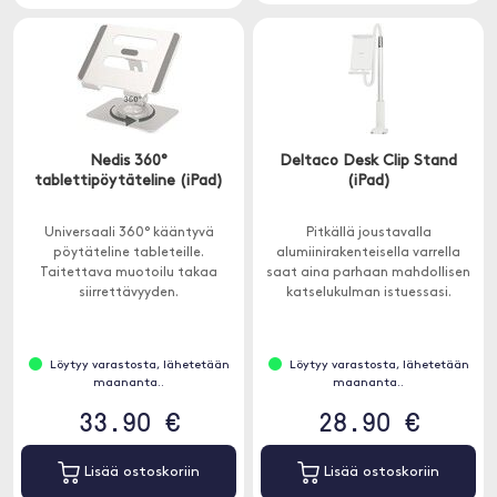
Nedis 360°
Deltaco Desk Clip Stand
tablettipöytäteline (iPad)
(iPad)
Universaali 360° kääntyvä
Pitkällä joustavalla
pöytäteline tableteille.
alumiinirakenteisella varrella
Taitettava muotoilu takaa
saat aina parhaan mahdollisen
siirrettävyyden.
katselukulman istuessasi.
Löytyy varastosta, lähetetään
Löytyy varastosta, lähetetään
maananta..
maananta..
33.90 €
28.90 €
Lisää ostoskoriin
Lisää ostoskoriin