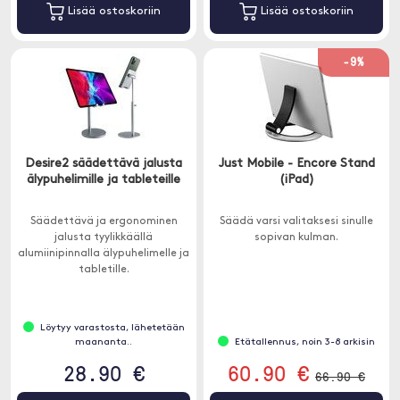
Lisää ostoskoriin
Lisää ostoskoriin
-9%
Desire2 säädettävä jalusta
Just Mobile - Encore Stand
älypuhelimille ja tableteille
(iPad)
Säädettävä ja ergonominen
Säädä varsi valitaksesi sinulle
jalusta tyylikkäällä
sopivan kulman.
alumiinipinnalla älypuhelimelle ja
tabletille.
Löytyy varastosta, lähetetään
maananta..
Etätallennus, noin 3-8 arkisin
28.90 €
60.90 €
66.90 €