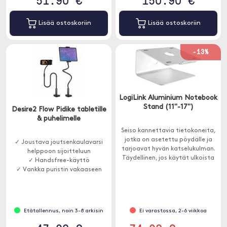
Lisää ostoskoriin
Lisää ostoskoriin
-13%
LogiLink Aluminium Notebook
Stand (11"-17")
Desire2 Flow Pidike tabletille
& puhelimelle
Seiso kannettavia tietokoneita,
jotka on asetettu pöydälle ja
✓ Joustava joutsenkaulavarsi
tarjoavat hyvän katselukulman.
helppoon sijoitteluun
Täydellinen, jos käytät ulkoista
✓ Handsfree-käyttö
näppäimistöä ja hiirtä ja haluat
✓ Vankka puristin vakaaseen
näytön mukavalle korkeudelle.
kiinnitykseen
Etätallennus, noin 3-8 arkisin
Ei varastossa, 2-6 viikkoa