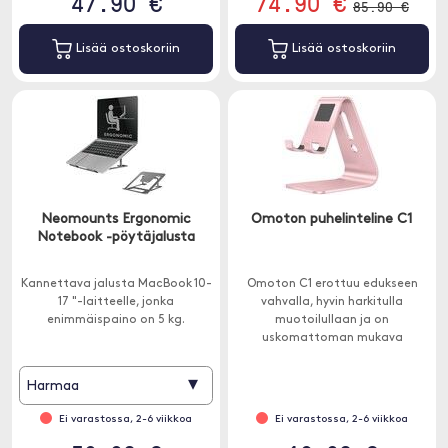
47.90 €
74.90 €
85.90 €
Lisää ostoskoriin
Lisää ostoskoriin
Neomounts Ergonomic
Omoton puhelinteline C1
Notebook -pöytäjalusta
Kannettava jalusta MacBook 10-
Omoton C1 erottuu edukseen
17 "-laitteelle, jonka
vahvalla, hyvin harkitulla
enimmäispaino on 5 kg.
muotoilullaan ja on
uskomattoman mukava
käyttää. Se antaa sinulle
optimaalisen katselukulman.
▾
Harmaa
Ei varastossa, 2-6 viikkoa
Ei varastossa, 2-6 viikkoa