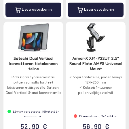
Lisää ostoskoriin
Lisää ostoskoriin
Satechi Dual Vertical
Armor-X XF1-P22UT 2.5"
kannettavan tietokoneen
Round Plate AMPS Universal
teline
Mount
Pidä kirjaa työasemastasi
✓ Sopii tableteille, joiden leveys
pitäen samalla laitteet
124-253 mm
käsivarren etäisyydellä. Satechi
✓ Kaksois 1-tuuman
Dual Vertical Stand kannettaville
palloniveljärjestelmä
tietokoneille ja tableteille on 2-
in-1- sign , johon mahtuu
Macbook ja iPad samaan aikaan.
Löytyy varastosta, lähetetään
maananta..
Ei varastossa, 2-6 viikkoa
52.90 €
56.90 €