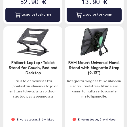
52.90 €
13.90 €
Lisää ostoskoriin
Lisää ostoskoriin
Philbert Laptop / Tablet
RAM Mount Universal Hand-
Stand for Couch, Bed and
Stand with Magnetic Strap
Desktop
(9-13")
Jalusta on valmistettu
Integroitu magneetti käsihihnan
huippuluokan alumiinista ja on
sisään handsfree-tilanteissa
erittäin tukeva. Sitä voidaan
kiinnittämällä se tasaiselle
säätää pystysuunnassa
metallipinnalle.
optimaalisen korkeuden
saavuttamiseksi ja kallistaa
vaakasuoraan, jotta saat
mukavimman työasennon.
Ei varastossa, 2-6 viikkoa
Ei varastossa, 2-6 viikkoa