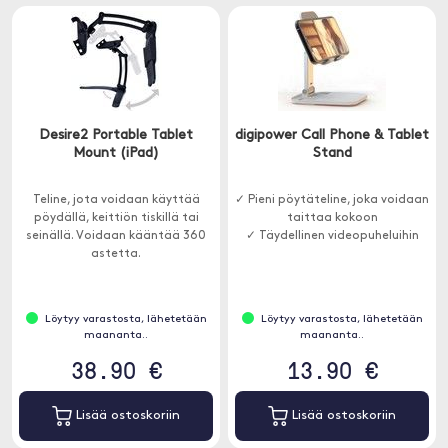
Desire2 Portable Tablet
digipower Call Phone & Tablet
Mount (iPad)
Stand
Teline, jota voidaan käyttää
✓ Pieni pöytäteline, joka voidaan
pöydällä, keittiön tiskillä tai
taittaa kokoon
seinällä. Voidaan kääntää 360
✓ Täydellinen videopuheluihin
astetta.
Löytyy varastosta, lähetetään
Löytyy varastosta, lähetetään
maananta..
maananta..
38.90 €
13.90 €
Lisää ostoskoriin
Lisää ostoskoriin