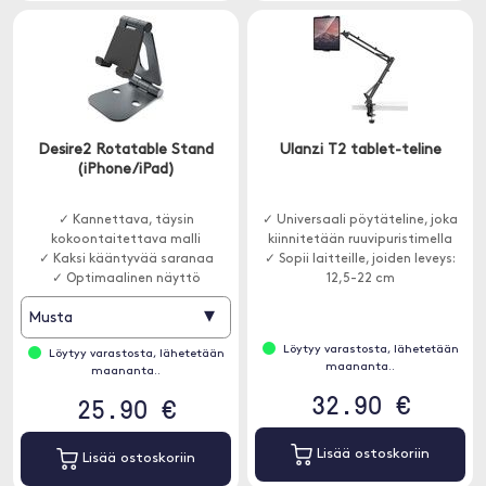
Desire2 Rotatable Stand
Ulanzi T2 tablet-teline
(iPhone/iPad)
✓ Kannettava, täysin
✓ Universaali pöytäteline, joka
kokoontaitettava malli
kiinnitetään ruuvipuristimella
✓ Kaksi kääntyvää saranaa
✓ Sopii laitteille, joiden leveys:
✓ Optimaalinen näyttö
12,5-22 cm
▾
Musta
Löytyy varastosta, lähetetään
Löytyy varastosta, lähetetään
maananta..
maananta..
32.90 €
25.90 €
Lisää ostoskoriin
Lisää ostoskoriin