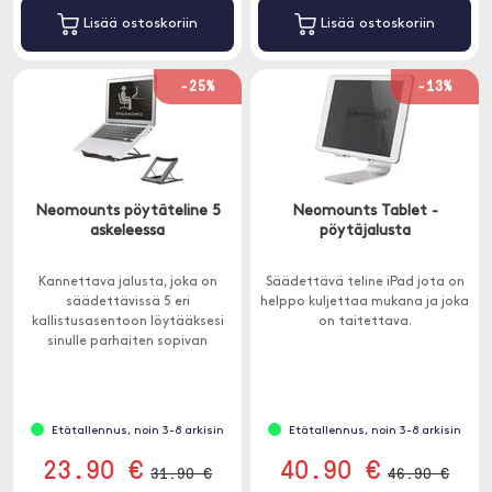
Lisää ostoskoriin
Lisää ostoskoriin
-25%
-13%
Neomounts pöytäteline 5
Neomounts Tablet -
askeleessa
pöytäjalusta
Kannettava jalusta, joka on
Säädettävä teline iPad jota on
säädettävissä 5 eri
helppo kuljettaa mukana ja joka
kallistusasentoon löytääksesi
on taitettava.
sinulle parhaiten sopivan
asennon.
Etätallennus, noin 3-8 arkisin
Etätallennus, noin 3-8 arkisin
23.90 €
40.90 €
31.90 €
46.90 €