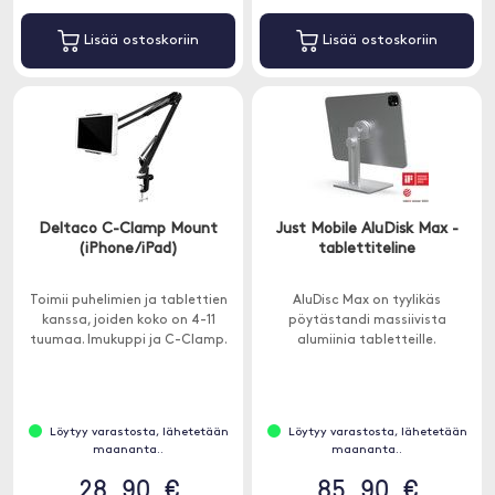
Lisää ostoskoriin
Lisää ostoskoriin
Deltaco C-Clamp Mount
Just Mobile AluDisk Max -
(iPhone/iPad)
tablettiteline
Toimii puhelimien ja tablettien
AluDisc Max on tyylikäs
kanssa, joiden koko on 4-11
pöytästandi massiivista
tuumaa. Imukuppi ja C-Clamp.
alumiinia tabletteille.
Löytyy varastosta, lähetetään
Löytyy varastosta, lähetetään
maananta..
maananta..
28.90 €
85.90 €