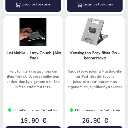
Lisää ostoskoriin
Lisää ostoskoriin
JustMobile - Lazy Couch (Alla
Kensington Easy Riser Go -
iPad)
kannettava
Förutom att snyggt höja din
Säädettävä jalusta MacBookille
iPad från skrivbordet håller den
tai iPad . Säädettävällä
undersidan kyld genom att låta
jalustalla saat paremman
luften strömma fritt.
ergonomian ja jäähdytysrakenne
tarkoittaa, että yksikkösi ei
ylikuumene.
Etätallennus, noin 3-8 arkisin
Etätallennus, noin 3-8 arkisin
19.90 €
26.90 €