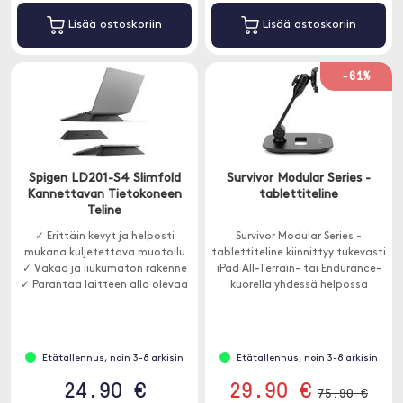
Lisää ostoskoriin
Lisää ostoskoriin
-61%
Spigen LD201-S4 Slimfold
Survivor Modular Series -
Kannettavan Tietokoneen
tablettiteline
Teline
✓ Erittäin kevyt ja helposti
Survivor Modular Series -
mukana kuljetettava muotoilu
tablettiteline kiinnittyy tukevasti
✓ Vakaa ja liukumaton rakenne
iPad All-Terrain- tai Endurance-
✓ Parantaa laitteen alla olevaa
kuorella yhdessä helpossa
ilmanvirtausta
vaiheessa.
Etätallennus, noin 3-8 arkisin
Etätallennus, noin 3-8 arkisin
24.90 €
29.90 €
75.90 €