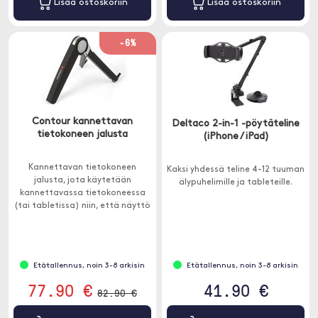
Lisää ostoskoriin
Lisää ostoskoriin
-6%
Contour kannettavan
Deltaco 2-in-1 -pöytäteline
tietokoneen jalusta
(iPhone / iPad)
Kannettavan tietokoneen
Kaksi yhdessä teline 4-12 tuuman
jalusta, jota käytetään
älypuhelimille ja tableteille.
kannettavassa tietokoneessa
(tai tabletissa) niin, että näyttö
pääsee optimaaliselle
korkeudelle. Telineen ansiosta
voit unohtaa epämiellyttävät
työasennot ja stressaavat
Etätallennus, noin 3-8 arkisin
Etätallennus, noin 3-8 arkisin
niskaongelmat.
77.90 €
41.90 €
82.90 €