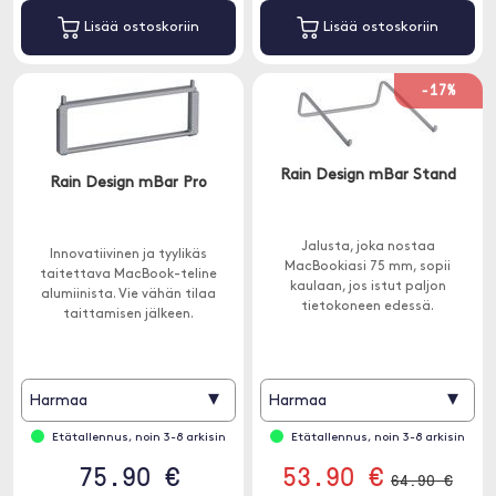
Lisää ostoskoriin
Lisää ostoskoriin
-17%
Rain Design mBar Stand
Rain Design mBar Pro
Jalusta, joka nostaa
Innovatiivinen ja tyylikäs
MacBookiasi 75 mm, sopii
taitettava MacBook-teline
kaulaan, jos istut paljon
alumiinista. Vie vähän tilaa
tietokoneen edessä.
taittamisen jälkeen.
▾
▾
Harmaa
Harmaa
Etätallennus, noin 3-8 arkisin
Etätallennus, noin 3-8 arkisin
75.90 €
53.90 €
64.90 €