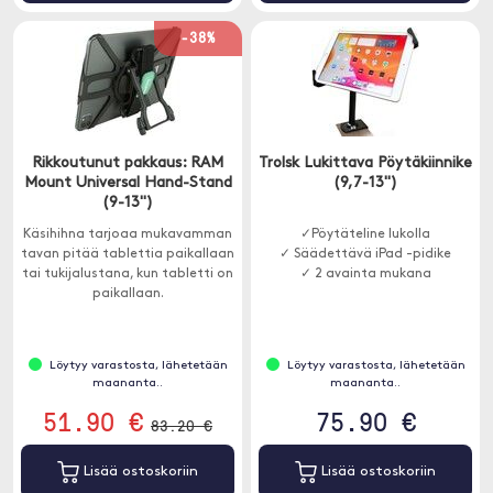
-38%
Rikkoutunut pakkaus: RAM
Trolsk Lukittava Pöytäkiinnike
Mount Universal Hand-Stand
(9,7-13")
(9-13")
Käsihihna tarjoaa mukavamman
✓Pöytäteline lukolla
tavan pitää tablettia paikallaan
✓ Säädettävä iPad -pidike
tai tukijalustana, kun tabletti on
✓ 2 avainta mukana
paikallaan.
Löytyy varastosta, lähetetään
Löytyy varastosta, lähetetään
maananta..
maananta..
51.90 €
75.90 €
83.20 €
Lisää ostoskoriin
Lisää ostoskoriin