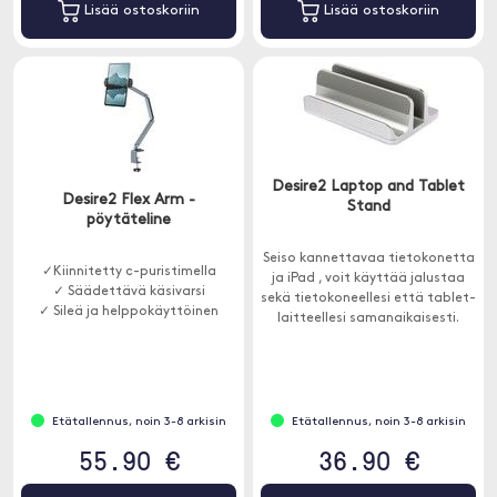
Lisää ostoskoriin
Lisää ostoskoriin
Desire2 Laptop and Tablet
Desire2 Flex Arm -
Stand
pöytäteline
Seiso kannettavaa tietokonetta
✓Kiinnitetty c-puristimella
ja iPad , voit käyttää jalustaa
✓ Säädettävä käsivarsi
sekä tietokoneellesi että tablet-
✓ Sileä ja helppokäyttöinen
laitteellesi samanaikaisesti.
Etätallennus, noin 3-8 arkisin
Etätallennus, noin 3-8 arkisin
55.90 €
36.90 €