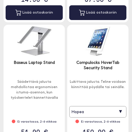
Lisää ostoskoriin
Lisää ostoskoriin
Baseus Laptop Stand
Compulocks HoverTab
Security Stand
Säädettävä jalusta
Lukittava jalusta. Teline voidaan
mahdollistaa ergonomisen
kiinnittää pöydälle tai seinälle.
istuma-asennon, kun
työskentelet kannettavalla
tietokoneella tai tabletilla.
Korkeus ja työskentelykulma
▾
Hopea
ovat säädettävissä
optimaalisen asennon
Ei varastossa, 2-6 viikkoa
Ei varastossa, 2-6 viikkoa
saavuttamiseksi.
51.90 €
150.90 €