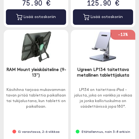
75.90 €
125.90 €
Lisää ostoskoriin
Lisää ostoskoriin
-13%
RAM Mount yleiskäsiteline (9-
Ugreen LP134 taitettava
13")
metallinen tablettijalusta
Käsihihna tarjoaa mukavamman
LP134 on taitettava iPad -
tavan pitää tablettia paikallaan
jalusta, joka on vankka ja vakaa
tai tukijalustana, kun tabletti on
ja jonka kallistuskulma on
paikallaan.
säädettävissä jopa 180°.
Ei varastossa, 2-6 viikkoa
Etätallennus, noin 3-8 arkisin