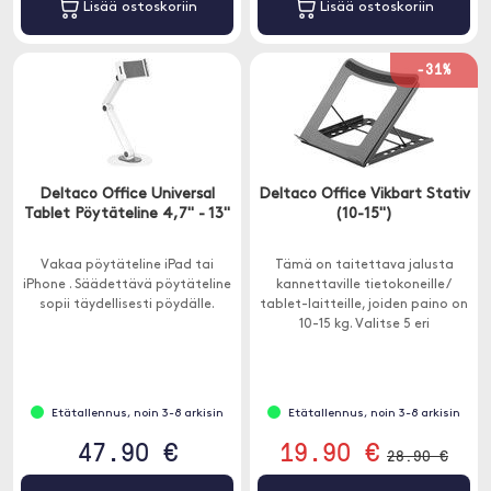
Lisää ostoskoriin
Lisää ostoskoriin
-31%
Deltaco Office Universal
Deltaco Office Vikbart Stativ
Tablet Pöytäteline 4,7" - 13"
(10-15")
Vakaa pöytäteline iPad tai
Tämä on taitettava jalusta
iPhone . Säädettävä pöytäteline
kannettaville tietokoneille /
sopii täydellisesti pöydälle.
tablet-laitteille, joiden paino on
10-15 kg. Valitse 5 eri
korkeustasosta, jotta löydät
parhaan katselukulman
mukavasta ergonomisesta
asennosta.
Etätallennus, noin 3-8 arkisin
Etätallennus, noin 3-8 arkisin
47.90 €
19.90 €
28.90 €