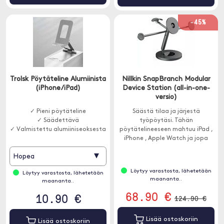
-45%
Trolsk Pöytäteline Alumiinista
Nillkin SnapBranch Modular
(iPhone/iPad)
Device Station (all-in-one-
versio)
✓ Pieni pöytäteline
Säästä tilaa ja järjestä
✓ Säädettävä
työpöytäsi. Tähän
✓ Valmistettu alumiiniseoksesta
pöytätelineeseen mahtuu iPad ,
iPhone , Apple Watch ja jopa
kuulokkeet.
▾
Hopea
Löytyy varastosta, lähetetään
Löytyy varastosta, lähetetään
maananta..
maananta..
68.90 €
10.90 €
124.90 €
Lisää ostoskoriin
Lisää ostoskoriin