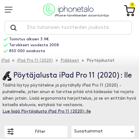
0
iPhone-tarvikkeiden asiantuntija
Toimitus alkaen 3.9€
Tarvikkeet vuodesta 2008
850 000 asiakasta
iPad
»
iPad Pro 11 (2020)
»
Pidikkeet
» Pöytäjalustat
Pöytäjalusta iPad Pro 11 (2020): lle
Täältä löytyy pöytäteline ja pöytähylly iPad Pro 11 (2020) -
puhelimelle, joten sinun ei tarvitse pitää sitä kädessäsi tai nojata
siihen jotain. Lisää ergonomista harjoittelua, ja se on erittäin hyvä
katsella elokuvia, esityksiä tai vastaavia.
Lue lisää Pöytäjalusta iPad Pro 11 (2020): lle
Filter