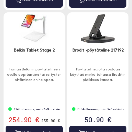
Lisää ostoskoriin
Lisää ostoskoriin
Belkin Tablet Stage 2
Brodit -pöytäteline 217192
Tämän Belkinin pöytätelineen
Pöytäteline, jota voidaan
avulla oppituntien tai esitysten
käyttää minkä tahansa Broditin
pitäminen on helppoa.
pidikkeen kanssa.
Etätallennus, noin 3-8 arkisin
Etätallennus, noin 3-8 arkisin
254.90 €
50.90 €
255.90 €