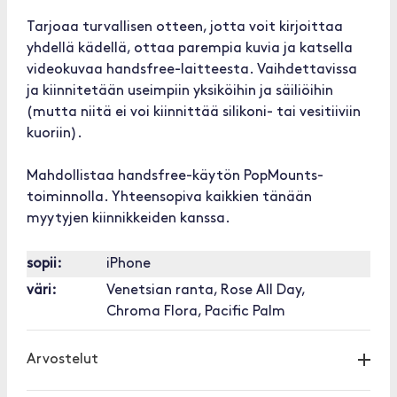
Tarjoaa turvallisen otteen, jotta voit kirjoittaa
yhdellä kädellä, ottaa parempia kuvia ja katsella
videokuvaa handsfree-laitteesta. Vaihdettavissa
ja kiinnitetään useimpiin yksiköihin ja säiliöihin
(mutta niitä ei voi kiinnittää silikoni- tai vesitiiviin
kuoriin).
Mahdollistaa handsfree-käytön PopMounts-
toiminnolla. Yhteensopiva kaikkien tänään
myytyjen kiinnikkeiden kanssa.
sopii:
iPhone
väri:
Venetsian ranta, Rose All Day,
Chroma Flora, Pacific Palm
Arvostelut