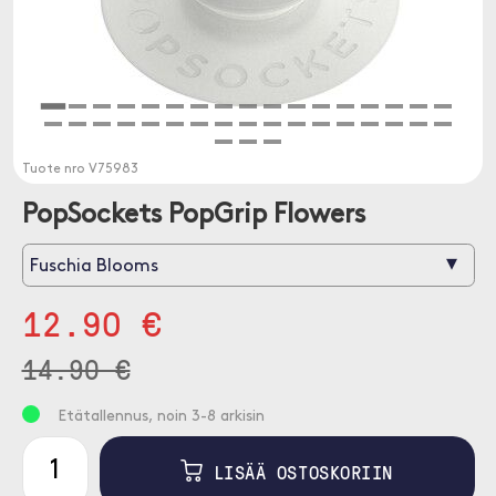
Tuote nro
V75983
PopSockets PopGrip Flowers
▾
Fuschia Blooms
12.90 €
14.90 €
Etätallennus, noin 3-8 arkisin
LISÄÄ OSTOSKORIIN