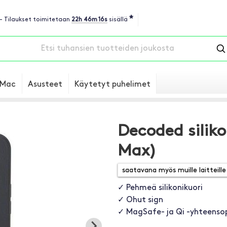
*
 - Tilaukset toimitetaan
22h 46m 16s
sisällä
Mac
Asusteet
Käytetyt puhelimet
Decoded siliko
Max)
✓ Pehmeä silikonikuori
✓ Ohut sign
✓ MagSafe- ja Qi -yhteenso