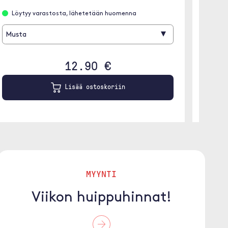
Löytyy varastosta, lähetetään huomenna
Löyt
▾
Musta
12.90 €
Lisää ostoskoriin
MYYNTI
Viikon huippuhinnat!