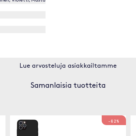
inen, Violetti, Musta
Lue arvosteluja asiakkailtamme
Samanlaisia tuotteita
-62%