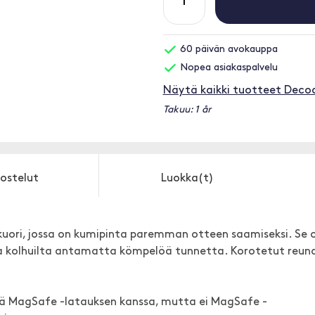
60 päivän avokauppa
Nopea asiakaspalvelu
Näytä kaikki tuotteet Deco
Takuu: 1 år
ostelut
Luokka(t)
kuori, jossa on kumipinta paremman otteen saamiseksi. Se 
a kolhuilta antamatta kömpelöä tunnetta. Korotetut reun
ttä MagSafe -latauksen kanssa, mutta ei MagSafe -