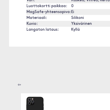
Väri:
Ruskea, Vihreä, Kelta
Luottokortti paikkaa:
0
MagSafe-yhteensopiva:
Ei
Materiaali:
Silikoni
Kuvio:
Yksivärinen
Langaton lataus:
Kyllä
⇦