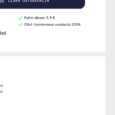
LISÄÄ OSTOSKORIIN
Rahti alkaen 3,9 €
Ollut toiminnassa vuodesta 2008
ded
on
at