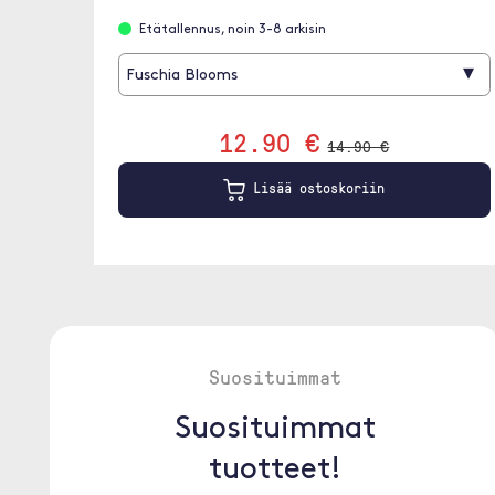
Etätallennus, noin 3-8 arkisin
▾
Fuschia Blooms
12.90 €
14.90 €
Lisää ostoskoriin
Suosituimmat
Suosituimmat
tuotteet!