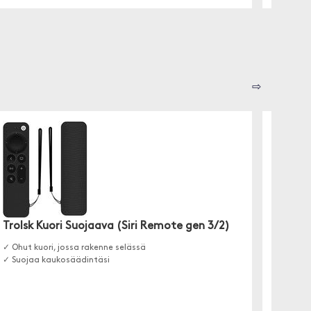
⇨
Trolsk Kuori Suojaava (Siri Remote gen 3/2)
Trolsk
(iPhon
✓ Ohut kuori, jossa rakenne selässä
✓ Suojaa kaukosäädintäsi
✓ Karka
✓ Menee