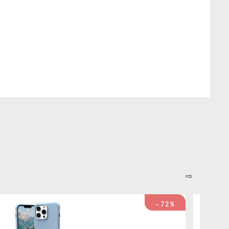
⇨
-72%