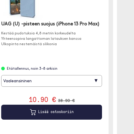
UAG (U) -pisteen suojus (iPhone 13 Pro Max)
Onsala
Kestää pudotuksia 4,8 metrin korkeudelta
Yhteens
Yhteensopiva langattoman latauksen kanssa
Suojaa k
Ulkopinta nestemäistä silikonia
Valmiste
Etätallennus, noin 3-8 arkisin
Löyt
▾
Vaaleansininen
Must
10.90 €
38.90 €
Lisää ostoskoriin