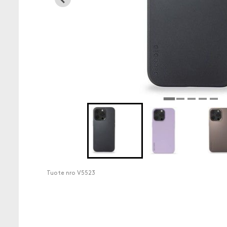
Tuote nro
V5523