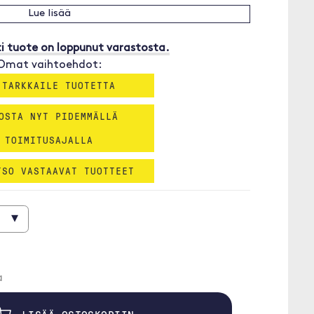
Lue lisää
i tuote on loppunut varastosta.
Omat vaihtoehdot:
 TARKKAILE TUOTETTA
OSTA NYT PIDEMMÄLLÄ
TOIMITUSAJALLA
TSO VASTAAVAT TUOTTEET
▾
a