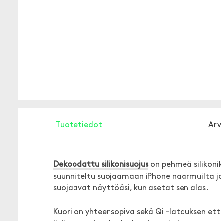
Tuotetiedot
Arv
Dekoodattu silikonisuojus
on pehmeä silikoni
suunniteltu suojaamaan iPhone naarmuilta j
suojaavat näyttöäsi, kun asetat sen alas.
Kuori on yhteensopiva sekä Qi -latauksen e