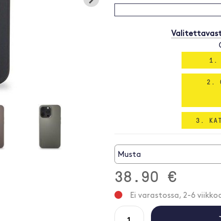
Valitettavast
1.
2. 
3. KA
Musta
38.90 €
Ei varastossa, 2-6 viikko