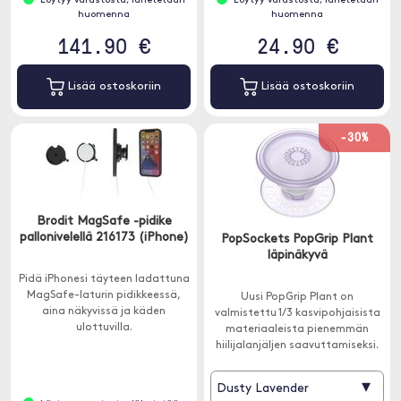
Löytyy varastosta, lähetetään
Löytyy varastosta, lähetetään
huomenna
huomenna
141.90 €
24.90 €
Lisää ostoskoriin
Lisää ostoskoriin
-30%
Brodit MagSafe -pidike
pallonivelellä 216173 (iPhone)
PopSockets PopGrip Plant
läpinäkyvä
Pidä iPhonesi täyteen ladattuna
MagSafe-laturin pidikkeessä,
Uusi PopGrip Plant on
aina näkyvissä ja käden
valmistettu 1/3 kasvipohjaisista
ulottuvilla.
materiaaleista pienemmän
hiilijalanjäljen saavuttamiseksi.
▾
Dusty Lavender