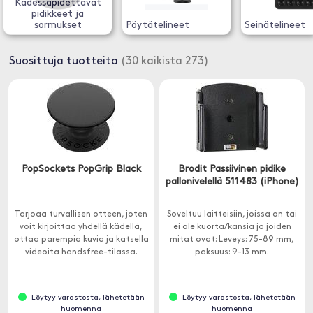
Kädessäpidettävät
pidikkeet ja
sormukset
Pöytätelineet
Seinätelineet
Suosittuja tuotteita
(30 kaikista 273)
PopSockets PopGrip Black
Brodit Passiivinen pidike
pallonivelellä 511483 (iPhone)
Tarjoaa turvallisen otteen, joten
Soveltuu laitteisiin, joissa on tai
voit kirjoittaa yhdellä kädellä,
ei ole kuorta/kansia ja joiden
ottaa parempia kuvia ja katsella
mitat ovat: Leveys: 75-89 mm,
videoita handsfree-tilassa.
paksuus: 9-13 mm.
Löytyy varastosta, lähetetään
Löytyy varastosta, lähetetään
huomenna
huomenna