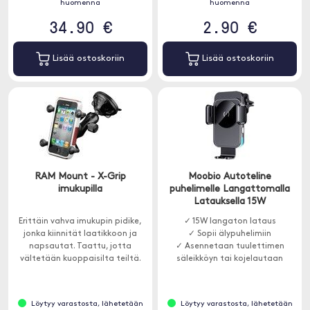
huomenna
huomenna
34.90 €
2.90 €
Lisää ostoskoriin
Lisää ostoskoriin
RAM Mount - X-Grip
Moobio Autoteline
imukupilla
puhelimelle Langattomalla
Latauksella 15W
Erittäin vahva imukupin pidike,
✓ 15W langaton lataus
jonka kiinnität laatikkoon ja
✓ Sopii älypuhelimiin
napsautat. Taattu, jotta
✓ Asennetaan tuulettimen
vältetään kuoppaisilta teiltä.
säleikköyn tai kojelautaan
Löytyy varastosta, lähetetään
Löytyy varastosta, lähetetään