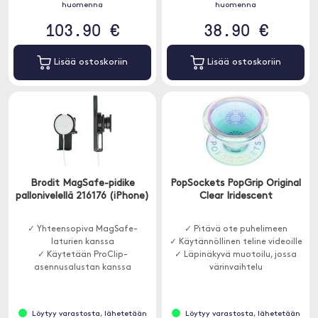
huomenna
huomenna
103.90 €
38.90 €
Lisää ostoskoriin
Lisää ostoskoriin
Brodit MagSafe-pidike
PopSockets PopGrip Original
pallonivelellä 216176 (iPhone)
Clear Iridescent
✓ Yhteensopiva MagSafe-
✓ Pitävä ote puhelimeen
laturien kanssa
✓ Käytännöllinen teline videoille
✓ Käytetään ProClip-
✓ Läpinäkyvä muotoilu, jossa
asennusalustan kanssa
värinvaihtelu
Löytyy varastosta, lähetetään
Löytyy varastosta, lähetetään