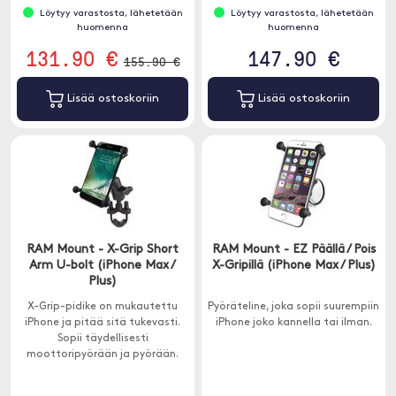
Löytyy varastosta, lähetetään
Löytyy varastosta, lähetetään
huomenna
huomenna
131.90 €
147.90 €
155.90 €
Lisää ostoskoriin
Lisää ostoskoriin
RAM Mount - X-Grip Short
RAM Mount - EZ Päällä / Pois
Arm U-bolt (iPhone Max /
X-Gripillä (iPhone Max / Plus)
Plus)
X-Grip-pidike on mukautettu
Pyöräteline, joka sopii suurempiin
iPhone ja pitää sitä tukevasti.
iPhone joko kannella tai ilman.
Sopii täydellisesti
moottoripyörään ja pyörään.