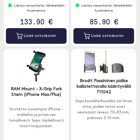
Löytyy varastosta, lähetetään
Löytyy varastosta, lähetetään
huomenna
huomenna
133.90 €
85.90 €
Lisää ostoskoriin
Lisää ostoskoriin
Brodit Passiivinen pidike
kallistettavalla kääntyvällä
RAM Mount - X-Grip Fork
711042
Stem (iPhone Max/Plus)
Sopii kuorella/kuorella tai ilman
niitä, joiden mitat ovat
Sovitettu suurempiin iPhone -
seuraavat: leveys: 70-83 mm,
malleihin ja pitää sen
paksuus: 2-10 mm.
turvallisesti. Sopii täydellisesti
moottoripyörään.