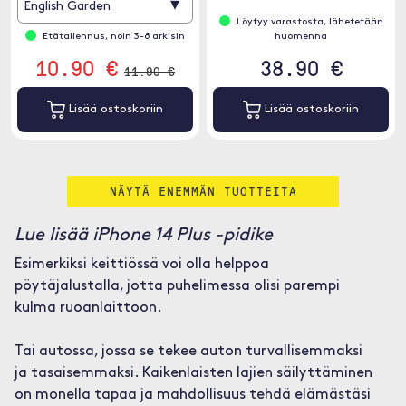
▾
English Garden
Löytyy varastosta, lähetetään
Etätallennus, noin 3-8 arkisin
huomenna
10.90 €
38.90 €
11.90 €
Lisää ostoskoriin
Lisää ostoskoriin
NÄYTÄ ENEMMÄN TUOTTEITA
Lue lisää iPhone 14 Plus -pidike
Esimerkiksi keittiössä voi olla helppoa
pöytäjalustalla, jotta puhelimessa olisi parempi
kulma ruoanlaittoon.
Tai autossa, jossa se tekee auton turvallisemmaksi
ja tasaisemmaksi. Kaikenlaisten lajien säilyttäminen
on monella tapaa ja mahdollisuus tehdä elämästäsi