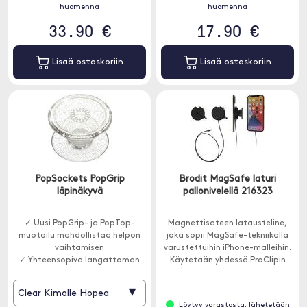
huomenna
huomenna
33.90 €
17.90 €
Lisää ostoskoriin
Lisää ostoskoriin
PopSockets PopGrip
Brodit MagSafe laturi
läpinäkyvä
pallonivelellä 216323
✓ Uusi PopGrip- ja PopTop-
Magnettisateen latausteline,
muotoilu mahdollistaa helpon
joka sopii MagSafe-tekniikalla
vaihtamisen
varustettuihin iPhone-malleihin.
✓ Yhteensopiva langattoman
Käytetään yhdessä ProClipin
latauksen kanssa
kanssa.
▾
Clear Kimalle Hopea
Löytyy varastosta, lähetetään