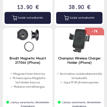
13.90 €
38.90 €
Lisää ostoskoriin
Lisää ostoskoriin
-7%
Brodit Magnetic Mount
Champion Wireless Charger
217066 (iPhone)
Holder (iPhone)
✓ Magneettinen kiinnitys
✓ Autoteline sisäänrakennetulla
✓ Yhteensopiva MagSafe-
latauksella
laitteiden kanssa
✓ Jopa 15 W yhteensopivien
✓ Mukana metallirengas
Löytyy varastosta, lähetetään
Löytyy varastosta, lähetetään
huomenna
huomenna