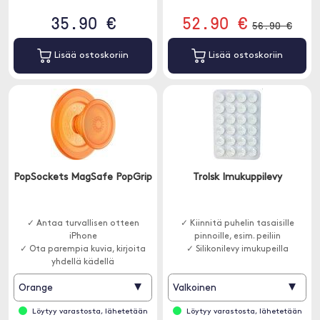
35.90 €
52.90 €
56.90 €
Lisää ostoskoriin
Lisää ostoskoriin
PopSockets MagSafe PopGrip
Trolsk Imukuppilevy
✓ Antaa turvallisen otteen
✓ Kiinnitä puhelin tasaisille
iPhone
pinnoille, esim. peiliin
✓ Ota parempia kuvia, kirjoita
✓ Silikonilevy imukupeilla
yhdellä kädellä
▾
▾
Orange
Valkoinen
Löytyy varastosta, lähetetään
Löytyy varastosta, lähetetään