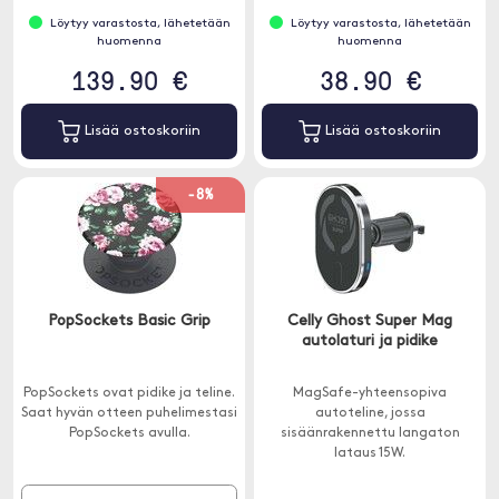
Löytyy varastosta, lähetetään
Löytyy varastosta, lähetetään
huomenna
huomenna
139.90 €
38.90 €
Lisää ostoskoriin
Lisää ostoskoriin
-8%
PopSockets Basic Grip
Celly Ghost Super Mag
autolaturi ja pidike
PopSockets ovat pidike ja teline.
MagSafe-yhteensopiva
Saat hyvän otteen puhelimestasi
autoteline, jossa
PopSockets avulla.
sisäänrakennettu langaton
lataus 15W.