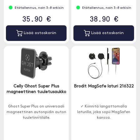
Etätallennus, noin 3-8 arkisin
Etätallennus, noin 3-8 arkisin
35.90 €
38.90 €
Lisää ostoskoriin
Lisää ostoskoriin
Celly Ghost Super Plus
Brodit MagSafe laturi 216322
magneettinen tuuletusaukko
Ghost Super Plus on universaali
✓ Kiinnitä langattomalla
magneettinen autonpidin auton
laturilla, joka sopii MagSafen
tuuletinritilälle.
kanssa.