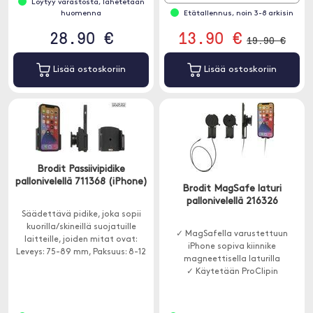
Löytyy varastosta, lähetetään
huomenna
Etätallennus, noin 3-8 arkisin
28.90 €
13.90 €
19.90 €
Lisää ostoskoriin
Lisää ostoskoriin
Brodit Passiivipidike
pallonivelellä 711368 (iPhone)
Brodit MagSafe laturi
pallonivelellä 216326
Säädettävä pidike, joka sopii
kuorilla/skineillä suojatuille
✓ MagSafella varustettuun
laitteille, joiden mitat ovat:
iPhone sopiva kiinnike
Leveys: 75-89 mm, Paksuus: 8-12
magneettisella laturilla
mm.
✓ Käytetään ProClipin