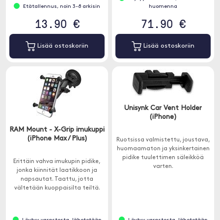
Etätallennus, noin 3-8 arkisin
huomenna
13.90 €
71.90 €
Lisää ostoskoriin
Lisää ostoskoriin
Unisynk Car Vent Holder
(iPhone)
RAM Mount - X-Grip imukuppi
(iPhone Max / Plus)
Ruotsissa valmistettu, joustava,
huomaamaton ja yksinkertainen
pidike tuulettimen säleikköä
Erittäin vahva imukupin pidike,
varten.
jonka kiinnität laatikkoon ja
napsautat. Taattu, jotta
vältetään kuoppaisilta teiltä.