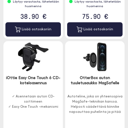
Löytyy varastosta, lähetetään
Löytyy varastosta, lähetetään
huomenna
huomenna
38.90 €
75.90 €
Lisää ostoskoriin
Lisää ostoskoriin
iOttie Easy One Touch 6 CD-
OtterBox auton
koteloasennus
tuuletusaukko MagSafelle
✓ Asennetaan auton CD-
Autoteline, joka on yhteensopiva
soittimeen
MagSafe-tekniikan kanssa.
✓ Easy One Touch -mekanismi
Helposti säädettävä kiinnike
napsauttaa puhelinta ja pitää
sitä tukevasti missä tahansa.