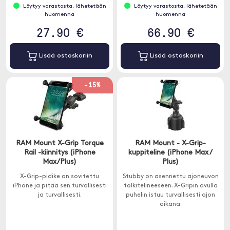
Löytyy varastosta, lähetetään
Löytyy varastosta, lähetetään
huomenna
huomenna
27.90 €
66.90 €
Lisää ostoskoriin
Lisää ostoskoriin
-15%
RAM Mount X-Grip Torque
RAM Mount - X-Grip-
Rail -kiinnitys (iPhone
kuppiteline (iPhone Max /
Max/Plus)
Plus)
X-Grip-pidike on sovitettu
Stubby on asennettu ajoneuvon
iPhone ja pitää sen turvallisesti
tölkitelineeseen. X-Gripin avulla
ja turvallisesti.
puhelin istuu turvallisesti ajon
aikana.