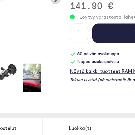
141.90 €
Löytyy varastosta, läh
60 päivän avokauppa
Nopea asiakaspalvelu
Näytä kaikki tuotteet RAM
Takuu: Livstid (på elektronik är d
ostelut
Luokka(t)