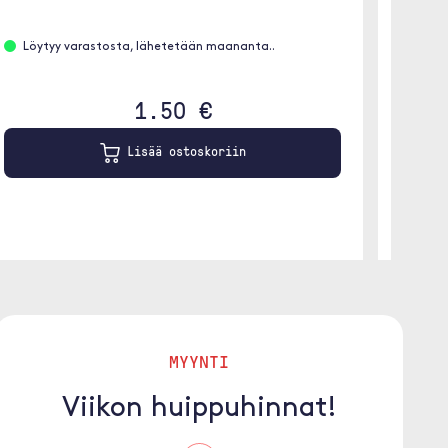
Löytyy varastosta, lähetetään maananta..
Löyt
Must
1.50 €
Lisää ostoskoriin
MYYNTI
Viikon huippuhinnat!