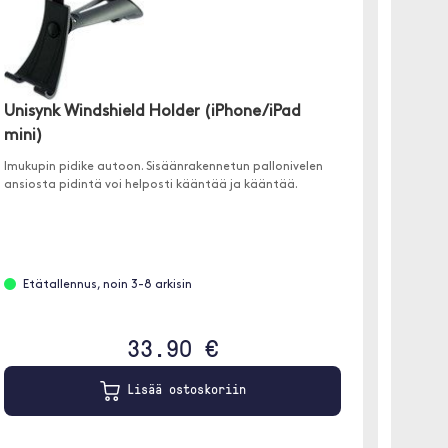
Unisynk Windshield Holder (iPhone/iPad
RAM Mo
mini)
(iPho
Imukupin pidike autoon. Sisäänrakennetun pallonivelen
Joustava
ansiosta pidintä voi helposti kääntää ja kääntää.
Etätallennus, noin 3-8 arkisin
Löyt
33.90 €
Lisää ostoskoriin