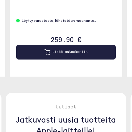
Löytyy varastosta, lähetetään maananta..
259.90 €
Lisää ostoskoriin
Uutiset
Jatkuvasti uusia tuotteita
Apple-laitteille!