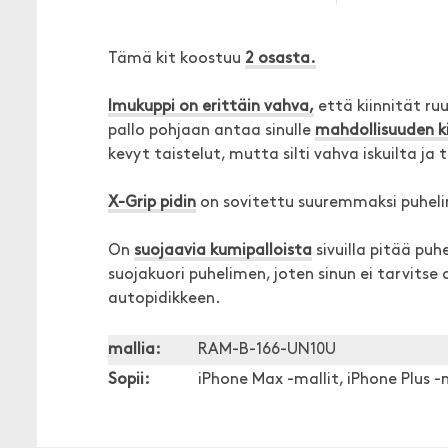
Tämä kit koostuu
2 osasta.
Imukuppi on erittäin vahva,
että kiinnität ruu
pallo pohjaan antaa sinulle
mahdollisuuden k
kevyt taistelut, mutta silti vahva iskuilta ja 
X-Grip pidin
on sovitettu suuremmaksi puheli
On
suojaavia kumipalloista
sivuilla pitää pu
suojakuori puhelimen, joten sinun ei tarvitse 
autopidikkeen.
mallia:
RAM-B-166-UN10U
Sopii:
iPhone Max -mallit, iPhone Plus 