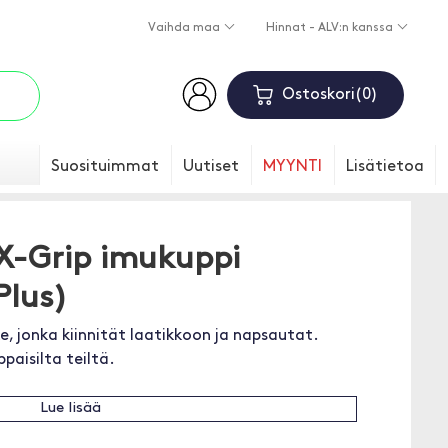
Vaihda maa
Hinnat - ALV:n kanssa
Ostoskori
0
Suosituimmat
Uutiset
MYYNTI
Lisätietoa
X-Grip imukuppi
Plus)
e, jonka kiinnität laatikkoon ja napsautat.
paisilta teiltä.
Lue lisää