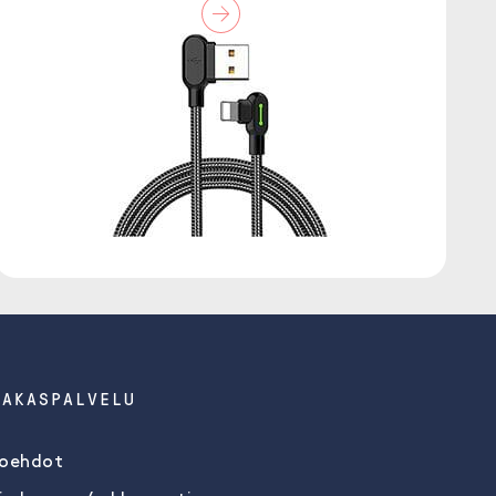
IAKASPALVELU
oehdot