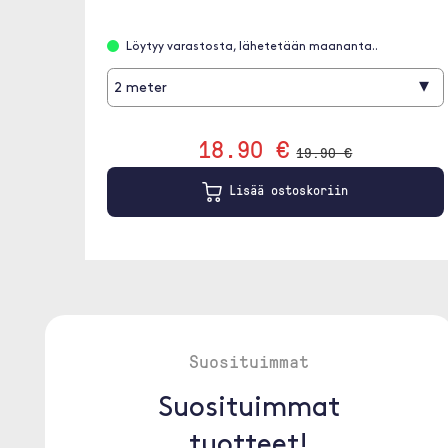
Löytyy varastosta, lähetetään maananta..
▾
2 meter
18.90 €
19.90 €
Lisää ostoskoriin
Suosituimmat
Suosituimmat
tuotteet!