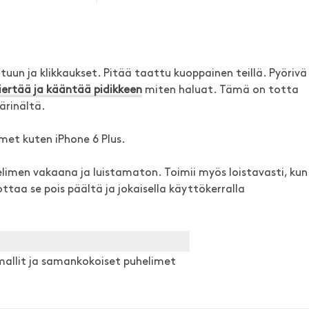
tuun ja klikkaukset. Pitää taattu kuoppainen teillä. Pyörivä
iertää ja kääntää pidikkeen
miten haluat. Tämä on totta
tärinältä.
met kuten iPhone 6 Plus.
helimen vakaana ja luistamaton. Toimii myös loistavasti, kun
ottaa se pois päältä ja jokaisella käyttökerralla
-mallit ja samankokoiset puhelimet