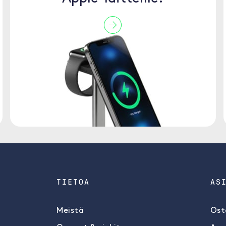
TIETOA
AS
Meistä
Ost