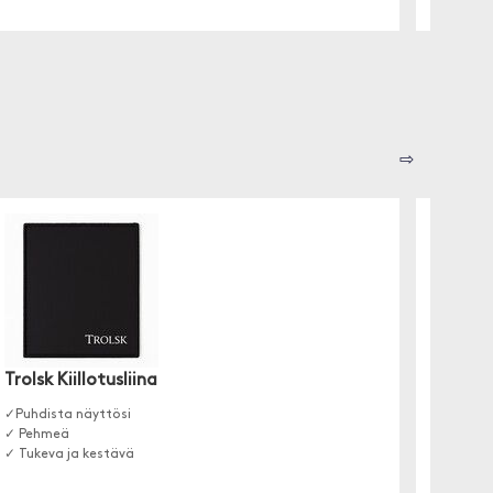
⇨
Trolsk Kiillotusliina
RAM M
✓Puhdista näyttösi
Pakkaus 
✓ Pehmeä
sopivat 
✓ Tukeva ja kestävä