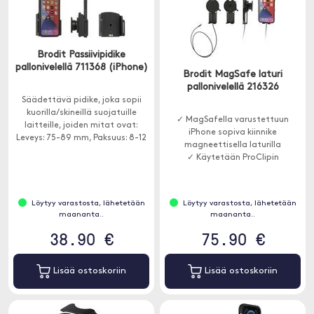
Brodit Passiivipidike
pallonivelellä 711368 (iPhone)
Brodit MagSafe laturi
pallonivelellä 216326
Säädettävä pidike, joka sopii
kuorilla/skineillä suojatuille
✓ MagSafella varustettuun
laitteille, joiden mitat ovat:
iPhone sopiva kiinnike
Leveys: 75-89 mm, Paksuus: 8-12
magneettisella laturilla
mm.
✓ Käytetään ProClipin
Löytyy varastosta, lähetetään
Löytyy varastosta, lähetetään
maananta..
maananta..
38.90 €
75.90 €
Lisää ostoskoriin
Lisää ostoskoriin