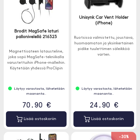
Unisynk Car Vent Holder
(iPhone)
Brodit MagSafe laturi
pallonivelellä 216323
Ruotsissa valmistettu, joustava,
huomaamaton ja yksinkertainen
pidike tuulettimen säleikköä
Magnettisateen latausteline,
varten.
joka sopii MagSafe-tekniikalla
varustettuihin iPhone-malleihin.
Käytetään yhdessä ProClipin
kanssa.
Löytyy varastosta, lähetetään
Löytyy varastosta, lähetetään
maananta..
maananta..
70.90 €
24.90 €
Lisää ostoskoriin
Lisää ostoskoriin
-30%