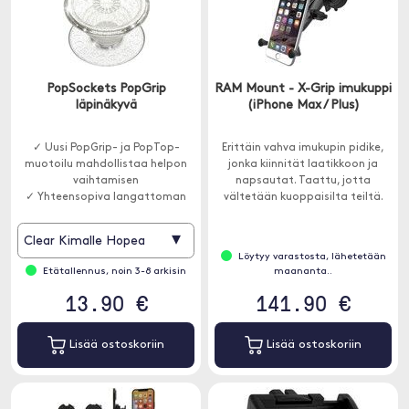
PopSockets PopGrip
RAM Mount - X-Grip imukuppi
läpinäkyvä
(iPhone Max / Plus)
✓ Uusi PopGrip- ja PopTop-
Erittäin vahva imukupin pidike,
muotoilu mahdollistaa helpon
jonka kiinnität laatikkoon ja
vaihtamisen
napsautat. Taattu, jotta
✓ Yhteensopiva langattoman
vältetään kuoppaisilta teiltä.
latauksen kanssa
▾
Clear Kimalle Hopea
Löytyy varastosta, lähetetään
Etätallennus, noin 3-8 arkisin
maananta..
13.90 €
141.90 €
Lisää ostoskoriin
Lisää ostoskoriin