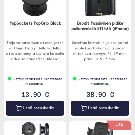
PopSockets PopGrip Black
Brodit Passiivinen pidike
pallonivelellä 511483 (iPhone)
Tarjoaa turvallisen otteen, joten
Soveltuu laitteisiin, joissa on tai
voit kirjoittaa yhdellä kädellä,
ei ole kuorta/kansia ja joiden
ottaa parempia kuvia ja katsella
mitat ovat: Leveys: 75-89 mm,
videoita handsfree-tilassa.
paksuus: 9-13 mm.
Löytyy varastosta, lähetetään
Löytyy varastosta, lähetetään
maananta..
maananta..
13.90 €
38.90 €
Lisää ostoskoriin
Lisää ostoskoriin
-7%