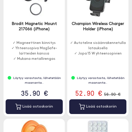
Brodit Magnetic Mount
Champion Wireless Charger
217066 (iPhone)
Holder (iPhone)
✓ Magneettinen kiinnitys
✓ Autoteline sisäänrakennetulla
✓ Yhteensopiva MagSafe-
latauksella
laitteiden kanssa
✓ Jopa 15 W yhteensopivien
✓ Mukana metallirengas
Löytyy varastosta, lähetetään
Löytyy varastosta, lähetetään
maananta..
maananta..
35.90 €
52.90 €
56.90 €
Lisää ostoskoriin
Lisää ostoskoriin