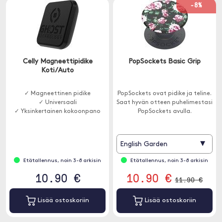
-8%
Celly Magneettipidike
PopSockets Basic Grip
Koti/Auto
✓ Magneettinen pidike
PopSockets ovat pidike ja teline.
✓ Universaali
Saat hyvän otteen puhelimestasi
✓ Yksinkertainen kokoonpano
PopSockets avulla.
▾
English Garden
Etätallennus, noin 3-8 arkisin
Etätallennus, noin 3-8 arkisin
10.90 €
10.90 €
11.90 €
Lisää ostoskoriin
Lisää ostoskoriin