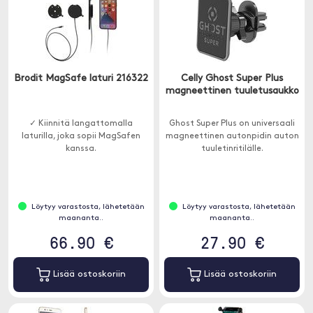
Brodit MagSafe laturi 216322
Celly Ghost Super Plus
magneettinen tuuletusaukko
✓ Kiinnitä langattomalla
Ghost Super Plus on universaali
laturilla, joka sopii MagSafen
magneettinen autonpidin auton
kanssa.
tuuletinritilälle.
Löytyy varastosta, lähetetään
Löytyy varastosta, lähetetään
maananta..
maananta..
66.90 €
27.90 €
Lisää ostoskoriin
Lisää ostoskoriin