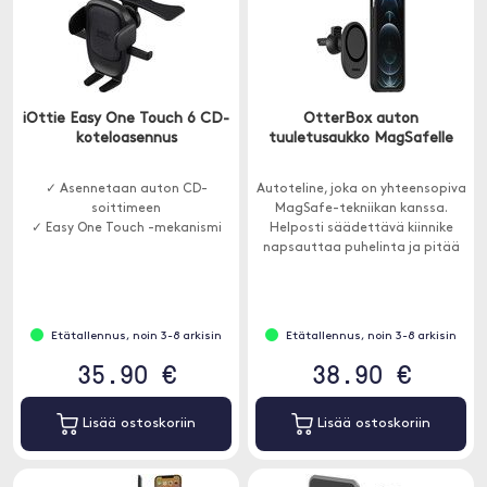
iOttie Easy One Touch 6 CD-
OtterBox auton
koteloasennus
tuuletusaukko MagSafelle
✓ Asennetaan auton CD-
Autoteline, joka on yhteensopiva
soittimeen
MagSafe-tekniikan kanssa.
✓ Easy One Touch -mekanismi
Helposti säädettävä kiinnike
napsauttaa puhelinta ja pitää
sitä tukevasti missä tahansa.
Etätallennus, noin 3-8 arkisin
Etätallennus, noin 3-8 arkisin
35.90 €
38.90 €
Lisää ostoskoriin
Lisää ostoskoriin