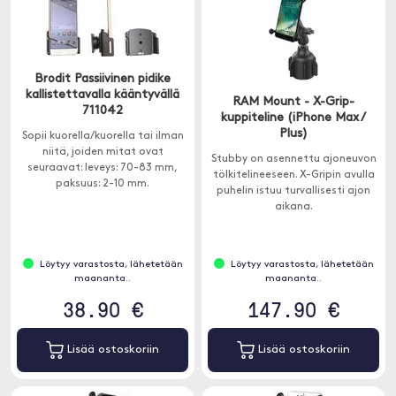
Brodit Passiivinen pidike
kallistettavalla kääntyvällä
RAM Mount - X-Grip-
711042
kuppiteline (iPhone Max /
Plus)
Sopii kuorella/kuorella tai ilman
niitä, joiden mitat ovat
Stubby on asennettu ajoneuvon
seuraavat: leveys: 70-83 mm,
tölkitelineeseen. X-Gripin avulla
paksuus: 2-10 mm.
puhelin istuu turvallisesti ajon
aikana.
Löytyy varastosta, lähetetään
Löytyy varastosta, lähetetään
maananta..
maananta..
38.90 €
147.90 €
Lisää ostoskoriin
Lisää ostoskoriin