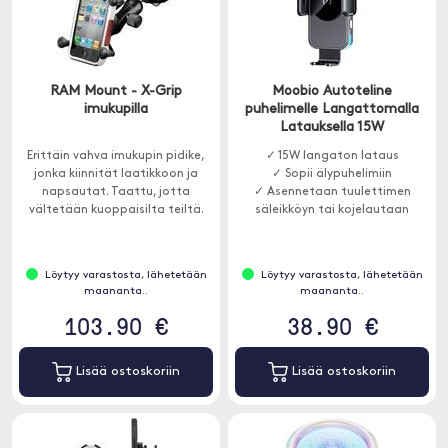
RAM Mount - X-Grip
Moobio Autoteline
imukupilla
puhelimelle Langattomalla
Latauksella 15W
Erittäin vahva imukupin pidike,
✓ 15W langaton lataus
jonka kiinnität laatikkoon ja
✓ Sopii älypuhelimiin
napsautat. Taattu, jotta
✓ Asennetaan tuulettimen
vältetään kuoppaisilta teiltä.
säleikköyn tai kojelautaan
Löytyy varastosta, lähetetään
Löytyy varastosta, lähetetään
maananta..
maananta..
103.90 €
38.90 €
Lisää ostoskoriin
Lisää ostoskoriin