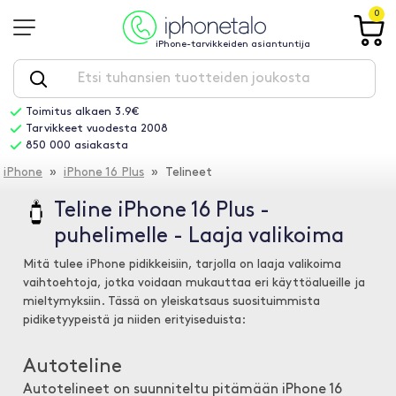
0
iPhone-tarvikkeiden asiantuntija
Toimitus alkaen 3.9€
Tarvikkeet vuodesta 2008
850 000 asiakasta
iPhone
»
iPhone 16 Plus
» Telineet
Teline iPhone 16 Plus -
puhelimelle - Laaja valikoima
Mitä tulee iPhone pidikkeisiin, tarjolla on laaja valikoima
vaihtoehtoja, jotka voidaan mukauttaa eri käyttöalueille ja
mieltymyksiin. Tässä on yleiskatsaus suosituimmista
pidiketyypeistä ja niiden erityiseduista:
Autoteline
Autotelineet on suunniteltu pitämään iPhone 16