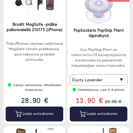
Brodit MagSafe -pidike
pallonivelellä 216173 (iPhone)
PopSockets PopGrip Plant
läpinäkyvä
Pidä iPhonesi täyteen ladattuna
MagSafe-laturin pidikkeessä,
Uusi PopGrip Plant on
aina näkyvissä ja käden
valmistettu 1/3 kasvipohjaisista
ulottuvilla.
materiaaleista pienemmän
hiilijalanjäljen saavuttamiseksi.
▾
Dusty Lavender
Löytyy varastosta, lähetetään
maananta..
Etätallennus, noin 3-8 arkisin
28.90 €
13.90 €
19.90 €
Lisää ostoskoriin
Lisää ostoskoriin