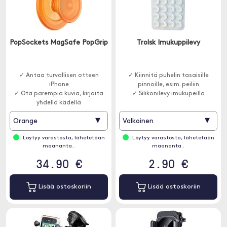
PopSockets MagSafe PopGrip
Trolsk Imukuppilevy
✓ Antaa turvallisen otteen
✓ Kiinnitä puhelin tasaisille
iPhone
pinnoille, esim. peiliin
✓ Ota parempia kuvia, kirjoita
✓ Silikonilevy imukupeilla
yhdellä kädellä
▾
▾
Orange
Valkoinen
Löytyy varastosta, lähetetään
Löytyy varastosta, lähetetään
maananta..
maananta..
34.90 €
2.90 €
Lisää ostoskoriin
Lisää ostoskoriin