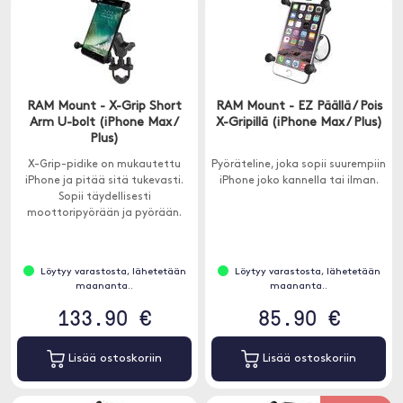
RAM Mount - X-Grip Short
RAM Mount - EZ Päällä / Pois
Arm U-bolt (iPhone Max /
X-Gripillä (iPhone Max / Plus)
Plus)
X-Grip-pidike on mukautettu
Pyöräteline, joka sopii suurempiin
iPhone ja pitää sitä tukevasti.
iPhone joko kannella tai ilman.
Sopii täydellisesti
moottoripyörään ja pyörään.
Löytyy varastosta, lähetetään
Löytyy varastosta, lähetetään
maananta..
maananta..
133.90 €
85.90 €
Lisää ostoskoriin
Lisää ostoskoriin