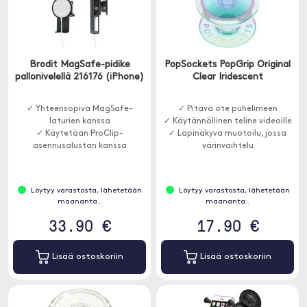
Brodit MagSafe-pidike
PopSockets PopGrip Original
pallonivelellä 216176 (iPhone)
Clear Iridescent
✓ Yhteensopiva MagSafe-
✓ Pitävä ote puhelimeen
laturien kanssa
✓ Käytännöllinen teline videoille
✓ Käytetään ProClip-
✓ Läpinäkyvä muotoilu, jossa
asennusalustan kanssa
värinvaihtelu
Löytyy varastosta, lähetetään
Löytyy varastosta, lähetetään
maananta..
maananta..
33.90 €
17.90 €
Lisää ostoskoriin
Lisää ostoskoriin