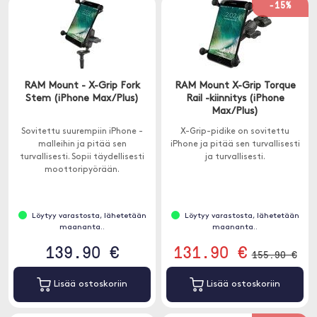
-15%
RAM Mount - X-Grip Fork
RAM Mount X-Grip Torque
Stem (iPhone Max/Plus)
Rail -kiinnitys (iPhone
Max/Plus)
Sovitettu suurempiin iPhone -
X-Grip-pidike on sovitettu
malleihin ja pitää sen
iPhone ja pitää sen turvallisesti
turvallisesti. Sopii täydellisesti
ja turvallisesti.
moottoripyörään.
Löytyy varastosta, lähetetään
Löytyy varastosta, lähetetään
maananta..
maananta..
139.90 €
131.90 €
155.90 €
Lisää ostoskoriin
Lisää ostoskoriin