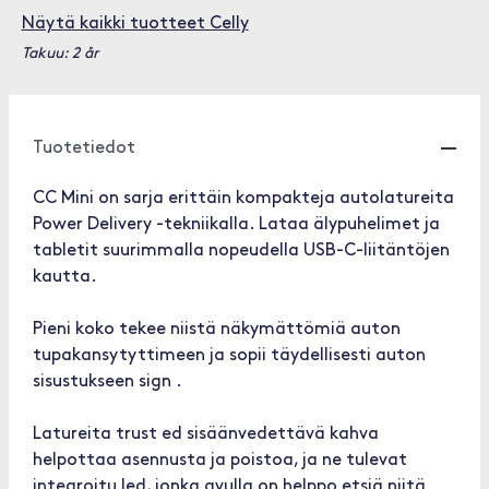
Näytä kaikki tuotteet Celly
Takuu: 2 år
Tuotetiedot
CC Mini on sarja erittäin kompakteja autolatureita
Power Delivery -tekniikalla. Lataa älypuhelimet ja
tabletit suurimmalla nopeudella USB-C-liitäntöjen
kautta.
Pieni koko tekee niistä näkymättömiä auton
tupakansytyttimeen ja sopii täydellisesti auton
sisustukseen sign .
Latureita trust ed sisäänvedettävä kahva
helpottaa asennusta ja poistoa, ja ne tulevat
integroitu led, jonka avulla on helppo etsiä niitä