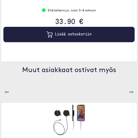
Etätallennus, noin 3-8 arkisin
33.90 €
Lisää ostoskoriin
Muut asiakkaat ostivat myös
⇦
⇨