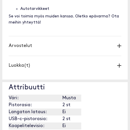
Autotarvikkeet
Se voi toimia myös muiden kanssa. Oletko epävarma? Ota
meihin yhteyttä!
Arvostelut
Luokka(t)
Attribuutti
Väri:
Musta
Pistorasia:
2 st
Langaton lataus:
Ei
USB-c-pistorasia:
2 st
Kaapelitelevisio:
Ei