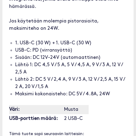
hämärässä.
Jos käytetään molempia pistorasioita,
maksimiteho on 24W.
1. USB-C (30 W) + 1. USB-C (30 W)
USB-C: PD (virransyöttö)
Sisään: DC 12V-24V (automaattinen)
Lähtö 1: DC 4,5 V / 5 A, 5 V / 4,5 A, 9 V / 3 A, 12 V /
2,5 A
Lähtö 2: DC 5 V / 2,4 A, 9 V / 3 A, 12 V / 2,5 A, 15 V /
2 A, 20 V / 1,5 A
Maksimi kokonaisteho: DC 5V / 4.8A, 24W
Väri:
Musta
USB-porttien määrä:
2 USB-C
Tämä tuote sopii seuraaviin laitteisiin: