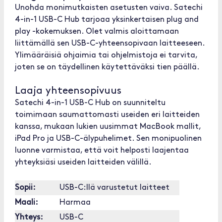
Unohda monimutkaisten asetusten vaiva. Satechi
4-in-1 USB-C Hub tarjoaa yksinkertaisen plug and
play -kokemuksen. Olet valmis aloittamaan
liittämällä sen USB-C-yhteensopivaan laitteeseen.
Ylimääräisiä ohjaimia tai ohjelmistoja ei tarvita,
joten se on täydellinen käytettäväksi tien päällä.
Laaja yhteensopivuus
Satechi 4-in-1 USB-C Hub on suunniteltu
toimimaan saumattomasti useiden eri laitteiden
kanssa, mukaan lukien uusimmat MacBook mallit,
iPad Pro ja USB-C-älypuhelimet. Sen monipuolinen
luonne varmistaa, että voit helposti laajentaa
yhteyksiäsi useiden laitteiden välillä.
Sopii:
USB-C:llä varustetut laitteet
Maali:
Harmaa
Yhteys:
USB-C