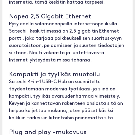
internetiä, tämä keskitin kattaa tarpeesi.
Nopea 2,5 Gigabit Ethernet
Pysy edellä salamannopeilla internetnopeuksilla.
Satechi -keskittimessä on 2,5 gigabitin Ethernet-
portti, joka tarjoaa poikkeuksellisen suorituskyvyn
suoratoistoon, pelaamiseen ja suurten tiedostojen
siirtoon. Nauti vakaasta ja luotettavasta
Internet-yhteydestä missä tahansa.
Kompakti ja tyylikäs muotoilu
Satechi 4-in-1 USB-C Hub on suunniteltu
täydentämään modernia työtilaasi, ja siinä on
kompakti, tyylikäs avaruudenharmaa viimeistely.
Kevyen ja kannettavan rakenteen ansiosta sitä on
helppo kuljettaa mukana, joten pääset käsiksi
kaikkiin tärkeisiin liitäntöihin painamatta sitä.
Plug and play -mukavuus