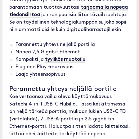
Tämä tyylikäs ja tehokas keskitin on suunniteltu
parantamaan tuottavuuttasi
tarjoamalla nopeaa
tiedonsiirtoa
ja monipuolisia liitäntävaihtoehtoja.
Se on täydellinen teknologiakumppanisi, joka sopii
niin ammattilaisille kuin digitaaliharrastajillekin.
Parannettu yhteys neljällä portilla
Nopea 2,5 Gigabit Ethernet
Kompakti ja
tyylikäs muotoilu
Plug and Play -mukavuus
Laaja yhteensopivuus
Parannettu yhteys neljällä portilla
Koe vertaansa vailla oleva käyttömukavuus
Satechi 4-in-1 USB-C Hubilla. Tässä keskittimessä
on neljä tärkeää porttia, mukaan lukien USB-C PD
(virtalähde), 2 USB-A-porttia ja 2,5 gigabitin
Ethernet-portti. Haluatpa sitten ladata laitteitasi,
liittää oheislaitteita tai käyttää nopeaa