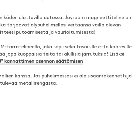
n käden ulottuvilla autossa. Joyroom magneettiteline on
tka tarjoavat älypuhelimellesi vertaansa vailla olevan
aitteesi putoamisesta ja vaurioitumisesta!
M-tarratelineellä, joka sopii sekä tasaisille että kaareville
ä jopa kuoppaisia teitä tai äkillisiä jarrutuksia! Lisäksi
0° kannattimen asennon säätämisen
.
llien kanssa. Jos puhelimessasi ei ole sisäänrakennettuja
tulevaa metallirengasta.