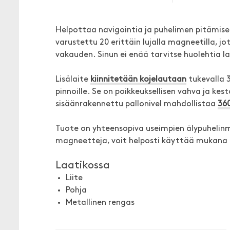
Helpottaa navigointia ja puhelimen pitämise
varustettu 20 erittäin lujalla magneetilla, jo
vakauden. Sinun ei enää tarvitse huolehtia l
Lisälaite
kiinnitetään kojelautaan
tukevalla 3
pinnoille. Se on poikkeuksellisen vahva ja kestä
sisäänrakennettu pallonivel mahdollistaa
36
Tuote on yhteensopiva useimpien älypuhelinma
magneetteja, voit helposti käyttää mukana 
Laatikossa
Liite
Pohja
Metallinen rengas