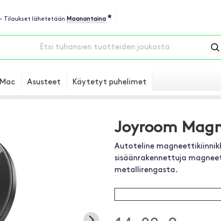
*
 - Tilaukset lähetetään
Maanantaina
Mac
Asusteet
Käytetyt puhelimet
Joyroom Magn
Autoteline magneettikiinnikke
sisäänrakennettuja magneet
metallirengasta.