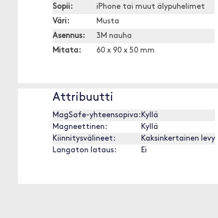
Sopii:
iPhone tai muut älypuhelimet
Väri:
Musta
Asennus:
3M nauha
Mitata:
60 x 90 x 50 mm
Attribuutti
MagSafe-yhteensopiva:
Kyllä
Magneettinen:
Kyllä
Kiinnitysvälineet:
Kaksinkertainen levy
Langaton lataus:
Ei