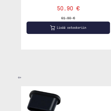
50.90 €
61.90 €
Lisää ostoskoriin
⇦