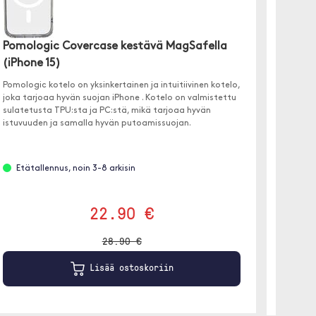
Pomologic Covercase kestävä MagSafella
Spigen
(iPhone 15)
Max)
Pomologic kotelo on yksinkertainen ja intuitiivinen kotelo,
✓MagSaf
joka tarjoaa hyvän suojan iPhone . Kotelo on valmistettu
✓ Air Cu
sulatetusta TPU:sta ja PC:stä, mikä tarjoaa hyvän
✓ Tyylik
istuvuuden ja samalla hyvän putoamissuojan.
Etätallennus, noin 3-8 arkisin
Etäta
Läpin
22.90 €
28.90 €
Lisää ostoskoriin