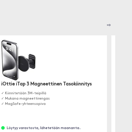
⇨
iOttie iTap 3 Magneettinen Tasokiinnitys
RAM M
(iPho
✓ Kiinnitetään 3M-teipillä
✓ Mukana magneettirengas
Laippaki
✓ MagSafe-yhteensopiva
helppoo
Löytyy varastosta, lähetetään maananta..