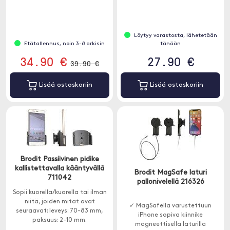
Löytyy varastosta, lähetetään
Etätallennus, noin 3-8 arkisin
tänään
34.90 €
27.90 €
39.90 €
Lisää ostoskoriin
Lisää ostoskoriin
Brodit Passiivinen pidike
kallistettavalla kääntyvällä
Brodit MagSafe laturi
711042
pallonivelellä 216326
Sopii kuorella/kuorella tai ilman
niitä, joiden mitat ovat
✓ MagSafella varustettuun
seuraavat: leveys: 70-83 mm,
iPhone sopiva kiinnike
paksuus: 2-10 mm.
magneettisella laturilla