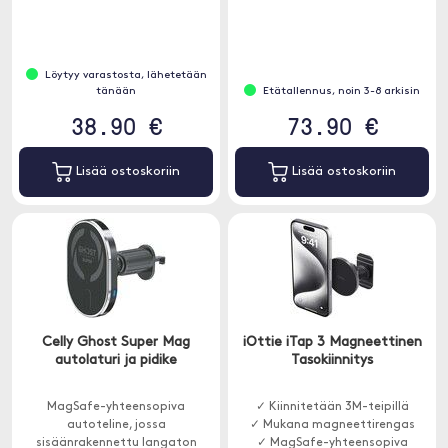
Löytyy varastosta, lähetetään
tänään
Etätallennus, noin 3-8 arkisin
38.90 €
73.90 €
Lisää ostoskoriin
Lisää ostoskoriin
Celly Ghost Super Mag
iOttie iTap 3 Magneettinen
autolaturi ja pidike
Tasokiinnitys
MagSafe-yhteensopiva
✓ Kiinnitetään 3M-teipillä
autoteline, jossa
✓ Mukana magneettirengas
sisäänrakennettu langaton
✓ MagSafe-yhteensopiva