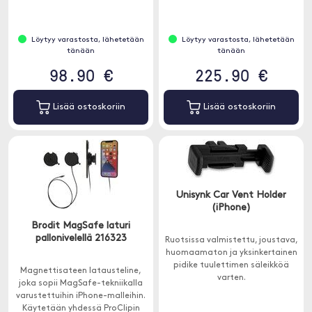
Löytyy varastosta, lähetetään
Löytyy varastosta, lähetetään
tänään
tänään
98.90 €
225.90 €
Lisää ostoskoriin
Lisää ostoskoriin
Unisynk Car Vent Holder
(iPhone)
Brodit MagSafe laturi
pallonivelellä 216323
Ruotsissa valmistettu, joustava,
huomaamaton ja yksinkertainen
pidike tuulettimen säleikköä
Magnettisateen latausteline,
varten.
joka sopii MagSafe-tekniikalla
varustettuihin iPhone-malleihin.
Käytetään yhdessä ProClipin