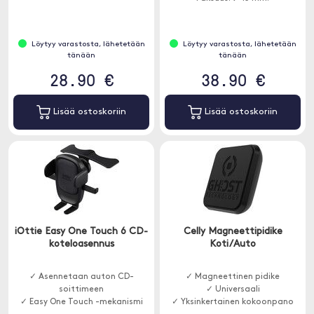
Löytyy varastosta, lähetetään
Löytyy varastosta, lähetetään
tänään
tänään
28.90 €
38.90 €
Lisää ostoskoriin
Lisää ostoskoriin
iOttie Easy One Touch 6 CD-
Celly Magneettipidike
koteloasennus
Koti/Auto
✓ Asennetaan auton CD-
✓ Magneettinen pidike
soittimeen
✓ Universaali
✓ Easy One Touch -mekanismi
✓ Yksinkertainen kokoonpano