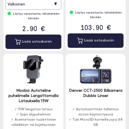
▾
Valkoinen
Löytyy varastosta, lähetetään
Löytyy varastosta, lähetetään
tänään
tänään
103.90 €
2.90 €
Lisää ostoskoriin
Lisää ostoskoriin
Moobio Autoteline
Denver CCT-2500 Bilkamera
puhelimelle Langattomalla
Dubbla Linser
Latauksella 15W
✓ 15W langaton lataus
✓ Automaattinen tallennus
✓ Sopii älypuhelimiin
auton käynnistyessä
✓ Asennetaan tuulettimen
✓ Tuki MicroSD-korteille jopa 64
säleikköyn tai kojelautaan
GB