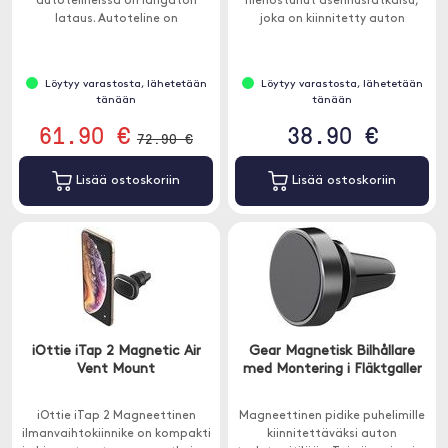
autotelineissä on langaton
hienostunut asennusratkaisu,
lataus. Autoteline on
joka on kiinnitetty auton
magneettinen, 9 vahvaa
kojetauluun.
magneettia pitää puhelimesi.
Löytyy varastosta, lähetetään
Löytyy varastosta, lähetetään
tänään
tänään
61.90 €
38.90 €
72.90 €
Lisää ostoskoriin
Lisää ostoskoriin
iOttie iTap 2 Magnetic Air
Gear Magnetisk Bilhållare
Vent Mount
med Montering i Fläktgaller
iOttie iTap 2 Magneettinen
Magneettinen pidike puhelimille
ilmanvaihtokiinnike on kompakti
kiinnitettäväksi auton