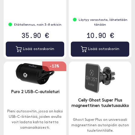
Löytyy varastosta, lähetetään
Etätallennus, noin 3-8 arkisin
tänään
35.90 €
10.90 €
Lisää ostoskoriin
Lisää ostoskoriin
-13%
Puro 2 USB-C-autolaturi
Celly Ghost Super Plus
magneettinen tuuletusaukko
Pieni autosovitin, jossa on kaksi
USB-C-liitäntää, joiden avulla
Ghost Super Plus on universaali
voit ladata kahta laitetta
magneettinen autonpidin auton
samanaikaisesti.
tuuletinritilälle.