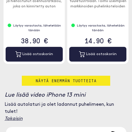
ja hienostunut asennusratkaisu,
tuuletusritilään. Toimii useimpien
joka on kiinnitetty auton
markkinoiden puhelinkoteloiden
ilmaventtiileihin.
kanssa, joiden sisällä on
metallia.
Löytyy varastosta, lähetetään
Löytyy varastosta, lähetetään
tänään
tänään
38.90 €
14.90 €
Lisää ostoskoriin
Lisää ostoskoriin
NÄYTÄ ENEMMÄN TUOTTEITA
Lue lisää video iPhone 13 mini
Lisää autolaturi ja olet ladannut puhelimeen, kun
tulet!
Takaisin