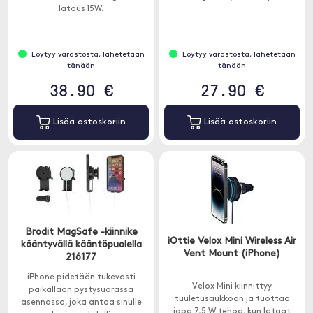
lataus 15W.
Löytyy varastosta, lähetetään
Löytyy varastosta, lähetetään
tänään
tänään
38.90 €
27.90 €
Lisää ostoskoriin
Lisää ostoskoriin
Brodit MagSafe -kiinnike
iOttie Velox Mini Wireless Air
kääntyvällä kääntöpuolella
Vent Mount (iPhone)
216177
iPhone pidetään tukevasti
Velox Mini kiinnittyy
paikallaan pystysuorassa
tuuletusaukkoon ja tuottaa
asennossa, joka antaa sinulle
jopa 7,5 W tehoa, kun lataat