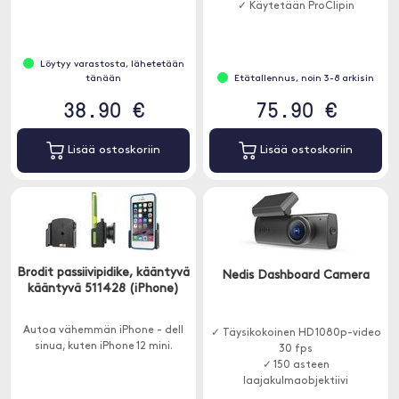
✓ Käytetään ProClipin
Löytyy varastosta, lähetetään
tänään
Etätallennus, noin 3-8 arkisin
38.90 €
75.90 €
Lisää ostoskoriin
Lisää ostoskoriin
Brodit passiivipidike, kääntyvä
Nedis Dashboard Camera
kääntyvä 511428 (iPhone)
Autoa vähemmän iPhone - dell
✓ Täysikokoinen HD 1080p-video
sinua, kuten iPhone 12 mini.
30 fps
✓ 150 asteen
laajakulmaobjektiivi