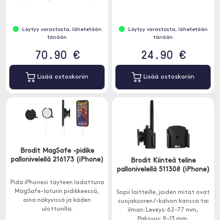
kanssa.
Löytyy varastosta, lähetetään
Löytyy varastosta, lähetetään
tänään
tänään
70.90 €
24.90 €
Lisää ostoskoriin
Lisää ostoskoriin
Brodit MagSafe -pidike
pallonivelellä 216173 (iPhone)
Brodit Kiinteä teline
pallonivelellä 511308 (iPhone)
Pidä iPhonesi täyteen ladattuna
MagSafe-laturin pidikkeessä,
Sopii laitteille, joiden mitat ovat
aina näkyvissä ja käden
suojakuoren/-kalvon kanssa tai
ulottuvilla.
ilman: Leveys: 62-77 mm,
Paksuus: 9-13 mm.