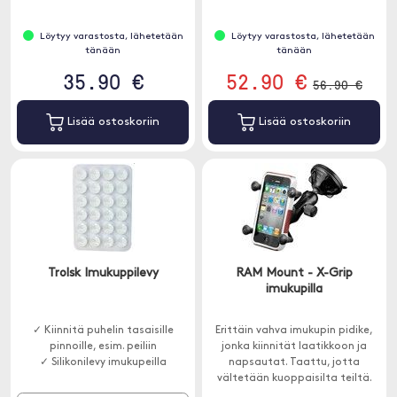
Löytyy varastosta, lähetetään
Löytyy varastosta, lähetetään
tänään
tänään
35.90 €
52.90 €
56.90 €
Lisää ostoskoriin
Lisää ostoskoriin
Trolsk Imukuppilevy
RAM Mount - X-Grip
imukupilla
✓ Kiinnitä puhelin tasaisille
Erittäin vahva imukupin pidike,
pinnoille, esim. peiliin
jonka kiinnität laatikkoon ja
✓ Silikonilevy imukupeilla
napsautat. Taattu, jotta
vältetään kuoppaisilta teiltä.