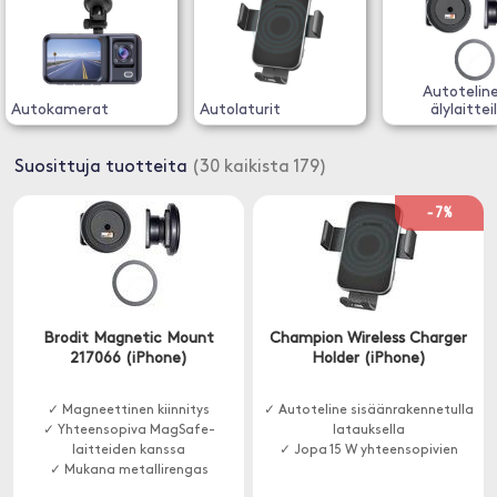
Autotelin
Autokamerat
Autolaturit
älylaitteil
Suosittuja tuotteita
(30 kaikista 179)
-7%
Brodit Magnetic Mount
Champion Wireless Charger
217066 (iPhone)
Holder (iPhone)
✓ Magneettinen kiinnitys
✓ Autoteline sisäänrakennetulla
✓ Yhteensopiva MagSafe-
latauksella
laitteiden kanssa
✓ Jopa 15 W yhteensopivien
✓ Mukana metallirengas