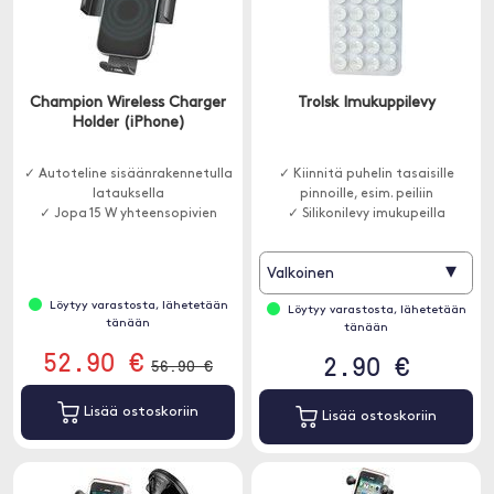
Champion Wireless Charger
Trolsk Imukuppilevy
Holder (iPhone)
✓ Autoteline sisäänrakennetulla
✓ Kiinnitä puhelin tasaisille
latauksella
pinnoille, esim. peiliin
✓ Jopa 15 W yhteensopivien
✓ Silikonilevy imukupeilla
▾
Valkoinen
Löytyy varastosta, lähetetään
Löytyy varastosta, lähetetään
tänään
tänään
52.90 €
2.90 €
56.90 €
Lisää ostoskoriin
Lisää ostoskoriin