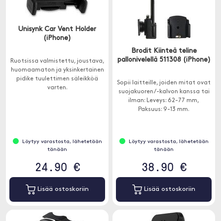
Unisynk Car Vent Holder
(iPhone)
Brodit Kiinteä teline
pallonivelellä 511308 (iPhone)
Ruotsissa valmistettu, joustava,
huomaamaton ja yksinkertainen
pidike tuulettimen säleikköä
Sopii laitteille, joiden mitat ovat
varten.
suojakuoren/-kalvon kanssa tai
ilman: Leveys: 62-77 mm,
Paksuus: 9-13 mm.
Löytyy varastosta, lähetetään
Löytyy varastosta, lähetetään
tänään
tänään
24.90 €
38.90 €
Lisää ostoskoriin
Lisää ostoskoriin