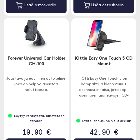
Lisää ostoskoriin
Lisää ostoskoriin
Forever Universal Car Holder
iOttie Easy One Touch 5 CD
CH-100
Mount
Joustava ja edullinen autoteline,
iOtti Easy One Touch 5 on
joka on helppo asentaa
kompakti ja hienostunut
haluttaessa.
asennusratkaisu, joka sopii
useimpien ajoneuvojen CD-
soittimiin.
Löytyy varastosta, lähetetään
tänään
Etätallennus, noin 3-8 arkisin
19.90 €
42.90 €