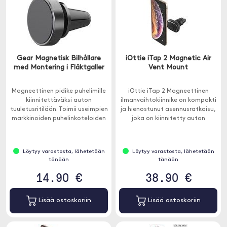
Gear Magnetisk Bilhållare
iOttie iTap 2 Magnetic Air
med Montering i Fläktgaller
Vent Mount
Magneettinen pidike puhelimille
iOttie iTap 2 Magneettinen
kiinnitettäväksi auton
ilmanvaihtokiinnike on kompakti
tuuletusritilään. Toimii useimpien
ja hienostunut asennusratkaisu,
markkinoiden puhelinkoteloiden
joka on kiinnitetty auton
kanssa, joiden sisällä on
ilmaventtiileihin.
metallia.
Löytyy varastosta, lähetetään
Löytyy varastosta, lähetetään
tänään
tänään
14.90 €
38.90 €
Lisää ostoskoriin
Lisää ostoskoriin