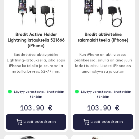
Brodit Active Holder
Brodit aktiiviteline
Lightning latauksella 521666
salamalaitteella (iPhone)
(iPhone)
Säädettävä aktiivipidike
Kun iPhone on aktiivisessa
Lightning-latauksella, joka sopii
pidikkeessä, sinulla on aina juuri
iPhone kotelolla ja seuraavilla
ladattu akku! Lisäksi iPhone on
mitoilla: Leveys: 62-77 mm,
aina näkyvissä ja auton
paksuus: 2-10 mm. Käytetään
ulottuvilla.
yhdessä Brodit ProClipin kanssa.
Löytyy varastosta, lähetetään
Löytyy varastosta, lähetetään
tänään
tänään
103.90 €
103.90 €
Lisää ostoskoriin
Lisää ostoskoriin