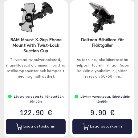
RAM Mount X-Grip Phone
Deltaco Bilhållare för
Mount with Twist-Lock
Fläktgaller
Suction Cup
Tillverkad av pulverlackerad,
Autoteline, joka kiinnitetään
marinklassad aluminium, rostfria
helposti tuuletinritilään. Sopii
stålkomponenter och komposit
kaikkiin älypuhelimiin, joiden
med hög hållfasthet.
leveys on 60-88 mm.
Löytyy varastosta, lähetetään
Löytyy varastosta, lähetetään
tänään
tänään
122.90 €
9.90 €
Lisää ostoskoriin
Lisää ostoskoriin