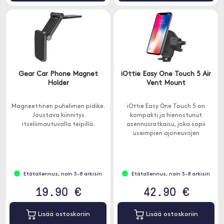
Gear Car Phone Magnet
iOttie Easy One Touch 5 Air
Holder
Vent Mount
Magneettinen puhelimen pidike.
iOttie Easy One Touch 5 on
Joustava kiinnitys
kompakti ja hienostunut
itseliimautuvalla teipillä.
asennusratkaisu, joka sopii
useimpien ajoneuvojen
tuuletusaukkoihin.
Etätallennus, noin 3-8 arkisin
Etätallennus, noin 3-8 arkisin
19.90 €
42.90 €
Lisää ostoskoriin
Lisää ostoskoriin