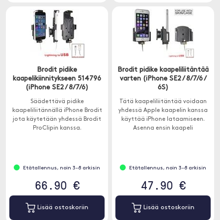
Brodit pidike
Brodit pidike kaapeliliitäntää
kaapelikiinnitykseen 514796
varten (iPhone SE2 / 8/7/6 /
(iPhone SE2 / 8/7/6)
6S)
Säädettävä pidike
Tätä kaapeliliitäntää voidaan
kaapeliliitännällä iPhone Brodit
yhdessä Apple kaapelin kanssa
jota käytetään yhdessä Brodit
käyttää iPhone lataamiseen.
ProClipin kanssa.
Asenna ensin kaapeli
pidikkeeseen ja sitten kaapeli
liitetään automaattisesti
iPhone joka kerta, kun laitat sen
pidikkeeseen.
Etätallennus, noin 3-8 arkisin
Etätallennus, noin 3-8 arkisin
66.90 €
47.90 €
Lisää ostoskoriin
Lisää ostoskoriin