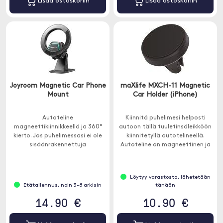
Lisää ostoskoriin
Lisää ostoskoriin
Joyroom Magnetic Car Phone
maXlife MXCH-11 Magnetic
Mount
Car Holder (iPhone)
Autoteline
Kiinnitä puhelimesi helposti
magneettikiinnikkeellä ja 360°
autoon tällä tuuletinsäleikköön
kierto. Jos puhelimessasi ei ole
kiinnitetyllä autotelineellä.
sisäänrakennettuja
Autoteline on magneettinen ja
magneetteja, voit helposti
kiinnittyy siksi helposti
käyttää mukana tulevaa
puhelimeesi.
metallirengasta.
Löytyy varastosta, lähetetään
Etätallennus, noin 3-8 arkisin
tänään
14.90 €
10.90 €