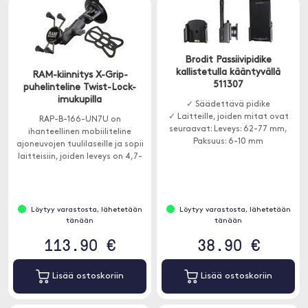
Brodit Passiivipidike
kallistetulla kääntyvällä
RAM-kiinnitys X-Grip-
511307
puhelinteline Twist-Lock-
imukupilla
✓ Säädettävä pidike
✓ Laitteille, joiden mitat ovat
RAP-B-166-UN7U on
seuraavat: Leveys: 62-77 mm,
ihanteellinen mobiiliteline
Paksuus: 6-10 mm
ajoneuvojen tuulilaseille ja sopii
laitteisiin, joiden leveys on 4,7-
8,25 cm.
Löytyy varastosta, lähetetään
Löytyy varastosta, lähetetään
tänään
tänään
113.90 €
38.90 €
Lisää ostoskoriin
Lisää ostoskoriin