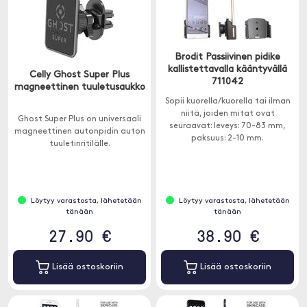
Brodit Passiivinen pidike
kallistettavalla kääntyvällä
Celly Ghost Super Plus
711042
magneettinen tuuletusaukko
Sopii kuorella/kuorella tai ilman
niitä, joiden mitat ovat
Ghost Super Plus on universaali
seuraavat: leveys: 70-83 mm,
magneettinen autonpidin auton
paksuus: 2-10 mm.
tuuletinritilälle.
Löytyy varastosta, lähetetään
Löytyy varastosta, lähetetään
tänään
tänään
27.90 €
38.90 €
Lisää ostoskoriin
Lisää ostoskoriin