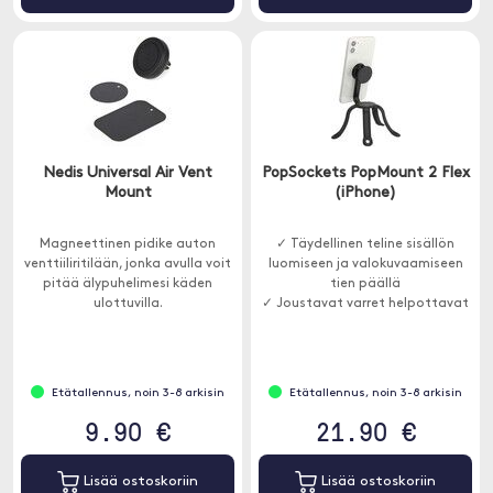
Nedis Universal Air Vent
PopSockets PopMount 2 Flex
Mount
(iPhone)
Magneettinen pidike auton
✓ Täydellinen teline sisällön
venttiiliritilään, jonka avulla voit
luomiseen ja valokuvaamiseen
pitää älypuhelimesi käden
tien päällä
ulottuvilla.
✓ Joustavat varret helpottavat
muotoilua ja sijoittamista
✓ Käännettävä kiinnityspää,
joka on suunniteltu sopimaan
kaikkiin PopGripsiin
Etätallennus, noin 3-8 arkisin
Etätallennus, noin 3-8 arkisin
9.90 €
21.90 €
Lisää ostoskoriin
Lisää ostoskoriin