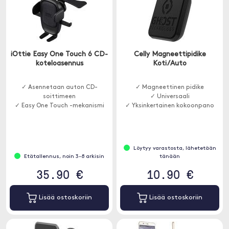
iOttie Easy One Touch 6 CD-
Celly Magneettipidike
koteloasennus
Koti/Auto
✓ Asennetaan auton CD-
✓ Magneettinen pidike
soittimeen
✓ Universaali
✓ Easy One Touch -mekanismi
✓ Yksinkertainen kokoonpano
Löytyy varastosta, lähetetään
Etätallennus, noin 3-8 arkisin
tänään
35.90 €
10.90 €
Lisää ostoskoriin
Lisää ostoskoriin