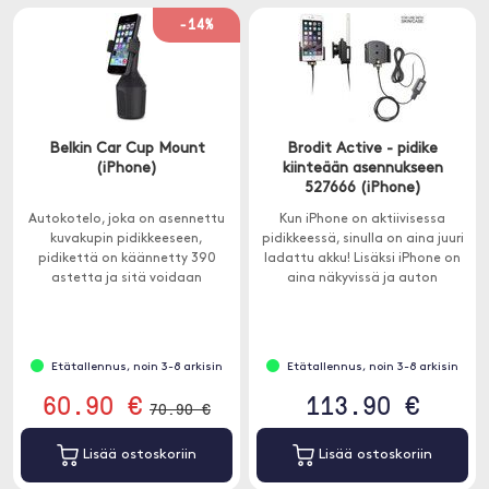
-14%
Belkin Car Cup Mount
Brodit Active - pidike
(iPhone)
kiinteään asennukseen
527666 (iPhone)
Autokotelo, joka on asennettu
Kun iPhone on aktiivisessa
kuvakupin pidikkeeseen,
pidikkeessä, sinulla on aina juuri
pidikettä on käännetty 390
ladattu akku! Lisäksi iPhone on
astetta ja sitä voidaan
aina näkyvissä ja auton
kulmassa 90 astetta.
ulottuvilla.
Etätallennus, noin 3-8 arkisin
Etätallennus, noin 3-8 arkisin
60.90 €
113.90 €
70.90 €
Lisää ostoskoriin
Lisää ostoskoriin