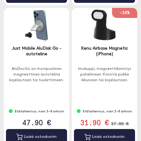
-16%
Just Mobile AluDisk Go -
Kenu Airbase Magnetic
autoteline
(iPhone)
AluDiscGo on monipuolinen
Imukuppi, magneettikiinnitys
magneettinen autoteline
puhelimeen. Kiinnitä pidike
kojelautaan tai tuulettimeen.
ikkunaan tai kojelautaan.
Etätallennus, noin 3-8 arkisin
Etätallennus, noin 3-8 arkisin
47.90 €
31.90 €
37.90 €
Lisää ostoskoriin
Lisää ostoskoriin