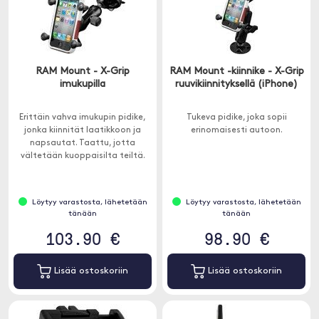
RAM Mount - X-Grip
RAM Mount -kiinnike - X-Grip
imukupilla
ruuvikiinnityksellä (iPhone)
Erittäin vahva imukupin pidike,
Tukeva pidike, joka sopii
jonka kiinnität laatikkoon ja
erinomaisesti autoon.
napsautat. Taattu, jotta
vältetään kuoppaisilta teiltä.
Löytyy varastosta, lähetetään
Löytyy varastosta, lähetetään
tänään
tänään
103.90 €
98.90 €
Lisää ostoskoriin
Lisää ostoskoriin