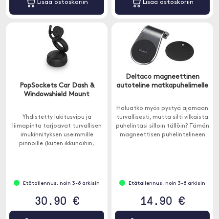
Lisää ostoskoriin
Lisää ostoskoriin
Deltaco magneettinen
PopSockets Car Dash &
autoteline matkapuhelimelle
Windowshield Mount
Haluatko myös pystyä ajamaan
Yhdistetty lukitusvipu ja
turvallisesti, mutta silti vilkaista
liimapinta tarjoavat turvallisen
puhelintasi silloin tällöin? Tämän
imukinnityksen useimmille
magneettisen puhelintelineen
pinnoille (kuten ikkunoihin,
avulla voit ajaa turvallisesti ja
kojelautoihin ja pöytiin).
samalla pitää puhelimesi
näkyvissä.
Etätallennus, noin 3-8 arkisin
Etätallennus, noin 3-8 arkisin
30.90 €
14.90 €