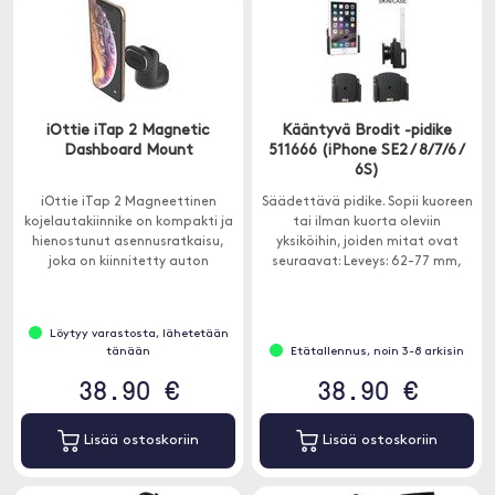
iOttie iTap 2 Magnetic
Kääntyvä Brodit -pidike
Dashboard Mount
511666 (iPhone SE2 / 8/7/6 /
6S)
iOttie iTap 2 Magneettinen
Säädettävä pidike. Sopii kuoreen
kojelautakiinnike on kompakti ja
tai ilman kuorta oleviin
hienostunut asennusratkaisu,
yksiköihin, joiden mitat ovat
joka on kiinnitetty auton
seuraavat: Leveys: 62-77 mm,
kojetauluun.
Paksuus: 2-10 mm.
Löytyy varastosta, lähetetään
tänään
Etätallennus, noin 3-8 arkisin
38.90 €
38.90 €
Lisää ostoskoriin
Lisää ostoskoriin