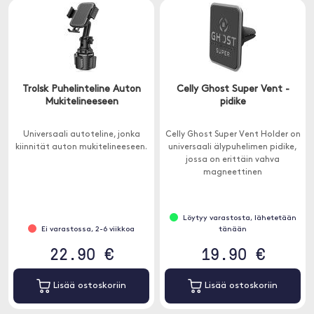
Trolsk Puhelinteline Auton
Celly Ghost Super Vent -
Mukitelineeseen
pidike
Universaali autoteline, jonka
Celly Ghost Super Vent Holder on
kiinnität auton mukitelineeseen.
universaali älypuhelimen pidike,
jossa on erittäin vahva
magneettinen
kiinnitysjärjestelmä.
Löytyy varastosta, lähetetään
Ei varastossa, 2-6 viikkoa
tänään
22.90 €
19.90 €
Lisää ostoskoriin
Lisää ostoskoriin