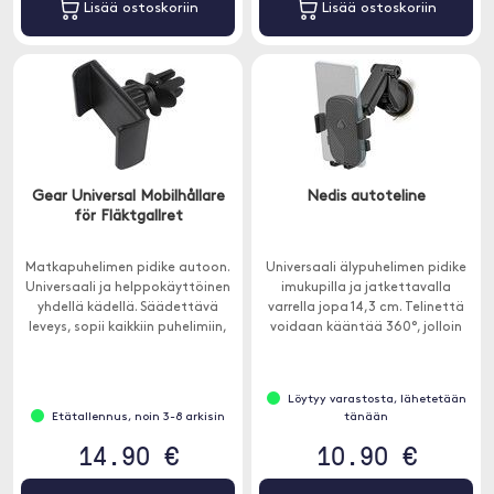
Lisää ostoskoriin
Lisää ostoskoriin
Gear Universal Mobilhållare
Nedis autoteline
för Fläktgallret
Matkapuhelimen pidike autoon.
Universaali älypuhelimen pidike
Universaali ja helppokäyttöinen
imukupilla ja jatkettavalla
yhdellä kädellä. Säädettävä
varrella jopa 14,3 cm. Telinettä
leveys, sopii kaikkiin puhelimiin,
voidaan kääntää 360°, jolloin
joiden leveys on 6 cm - 9 cm.
voit pitää matkapuhelimesi
pysty- tai vaaka-asennossa,
mikä sopii täydellisesti
Löytyy varastosta, lähetetään
navigointiin.
Etätallennus, noin 3-8 arkisin
tänään
14.90 €
10.90 €