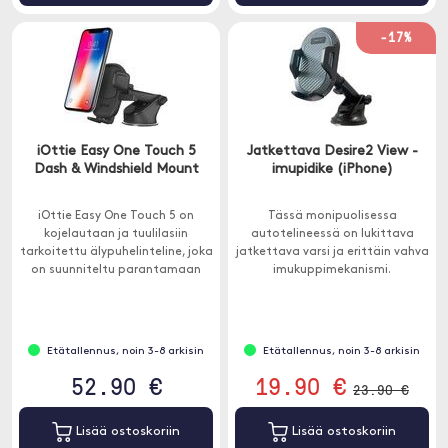
-17%
iOttie Easy One Touch 5
Jatkettava Desire2 View -
Dash & Windshield Mount
imupidike (iPhone)
iOttie Easy One Touch 5 on
Tässä monipuolisessa
kojelautaan ja tuulilasiin
autotelineessä on lukittava
tarkoitettu älypuhelinteline, joka
jatkettava varsi ja erittäin vahva
on suunniteltu parantamaan
imukuppimekanismi.
ajokokemustasi.
Etätallennus, noin 3-8 arkisin
Etätallennus, noin 3-8 arkisin
52.90 €
19.90 €
23.90 €
Lisää ostoskoriin
Lisää ostoskoriin