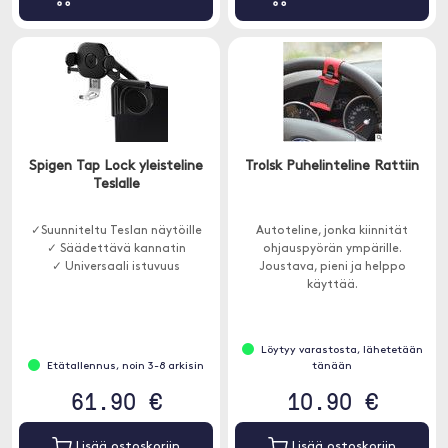
Spigen Tap Lock yleisteline
Trolsk Puhelinteline Rattiin
Teslalle
✓Suunniteltu Teslan näytöille
Autoteline, jonka kiinnität
✓ Säädettävä kannatin
ohjauspyörän ympärille.
✓ Universaali istuvuus
Joustava, pieni ja helppo
käyttää.
Löytyy varastosta, lähetetään
Etätallennus, noin 3-8 arkisin
tänään
61.90 €
10.90 €
Lisää ostoskoriin
Lisää ostoskoriin