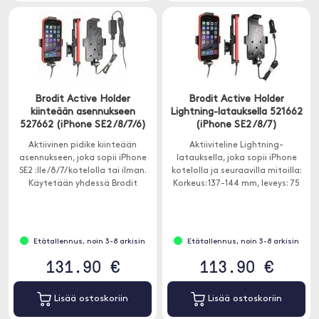
Brodit Active Holder
Brodit Active Holder
kiinteään asennukseen
Lightning-latauksella 521662
527662 (iPhone SE2 /8/7/6)
(iPhone SE2 /8/7)
Aktiivinen pidike kiinteään
Aktiiviteline Lightning-
asennukseen, joka sopii iPhone
latauksella, joka sopii iPhone
SE2 :lle /8/7/ kotelolla tai ilman.
kotelolla ja seuraavilla mitoilla:
Käytetään yhdessä Brodit
Korkeus: 137-144 mm, leveys: 75
ProClipin kanssa.
mm, paksuus: 2-11 mm.
Käytetään yhdessä Brodit
ProClipin kanssa.
Etätallennus, noin 3-8 arkisin
Etätallennus, noin 3-8 arkisin
131.90 €
113.90 €
Lisää ostoskoriin
Lisää ostoskoriin