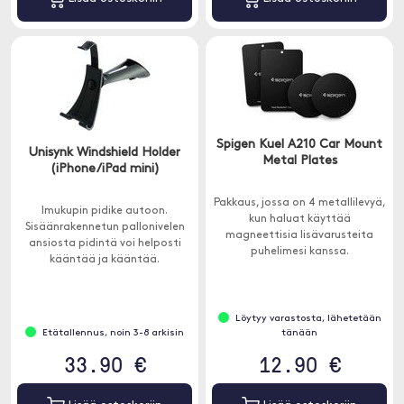
Spigen Kuel A210 Car Mount
Unisynk Windshield Holder
Metal Plates
(iPhone/iPad mini)
Pakkaus, jossa on 4 metallilevyä,
Imukupin pidike autoon.
kun haluat käyttää
Sisäänrakennetun pallonivelen
magneettisia lisävarusteita
ansiosta pidintä voi helposti
puhelimesi kanssa.
kääntää ja kääntää.
Löytyy varastosta, lähetetään
Etätallennus, noin 3-8 arkisin
tänään
33.90 €
12.90 €