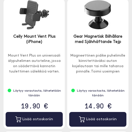
Celly Mount Vent Plus
Gear Magnetisk Bilhållare
(iPhone)
med Självhäftande Tejp
Mount Vent Plus on universaali
Magneettinen pidike puhelimille
älypuhelimen autoteline, jossa
kiinnitettäväksi auton
on säädettävä kannatin
kojelautaan tai mille tahansa
tuulettimen säleikköä varten.
pinnalle. Toimii useimpien
markkinoiden puhelinkoteloiden
kanssa, joiden sisällä on
metallia.
Löytyy varastosta, lähetetään
Löytyy varastosta, lähetetään
tänään
tänään
19.90 €
14.90 €
Lisää ostoskoriin
Lisää ostoskoriin