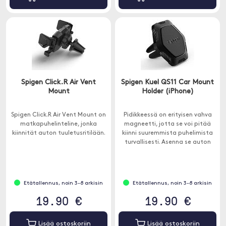
Spigen Click.R Air Vent
Spigen Kuel QS11 Car Mount
Mount
Holder (iPhone)
Spigen Click.R Air Vent Mount on
Pidikkeessä on erityisen vahva
matkapuhelinteline, jonka
magneetti, jotta se voi pitää
kiinnität auton tuuletusritilään.
kiinni suuremmista puhelimista
turvallisesti. Asenna se auton
ilmaventtiiliin, jotta puhelin ei
peitä näkymääsi. Kompaktin
koon ansiosta se sopii kaikkiin
autoihin (joissa on suorat
Etätallennus, noin 3-8 arkisin
Etätallennus, noin 3-8 arkisin
venttiilit).
19.90 €
19.90 €
Lisää ostoskoriin
Lisää ostoskoriin