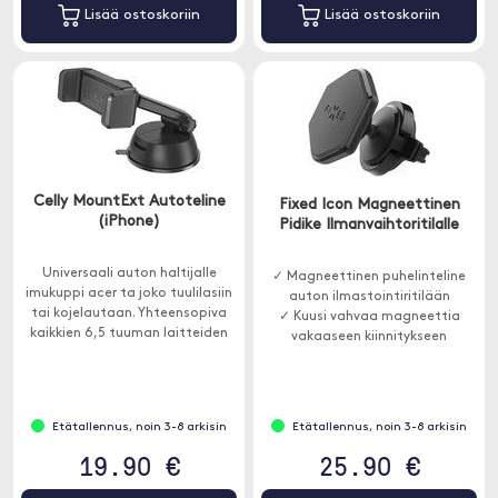
Lisää ostoskoriin
Lisää ostoskoriin
Celly MountExt Autoteline
Fixed Icon Magneettinen
(iPhone)
Pidike Ilmanvaihtoritilalle
Universaali auton haltijalle
✓ Magneettinen puhelinteline
imukuppi acer ta joko tuulilasiin
auton ilmastointiritilään
tai kojelautaan. Yhteensopiva
✓ Kuusi vahvaa magneettia
kaikkien 6,5 tuuman laitteiden
vakaaseen kiinnitykseen
kanssa.
Etätallennus, noin 3-8 arkisin
Etätallennus, noin 3-8 arkisin
19.90 €
25.90 €