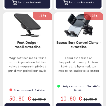
Lisää ostoskoriin
Lisää ostoskoriin
-18%
-36%
Peak Design -
Baseus Easy Control Clamp -
mobiiliautoteline
autoteline
Magneettinen mobiiliteline
Tämä autoteline on
auton kojelautaan. Erittäin
helppokäyttöinen ja kätevä
vahvat magneetit pitävät
käyttää, ja hyvin harkitun
puhelimen paikoillaan myös
muotoilun ansiosta se antaa
suurella nopeudella ajettaessa.
puhelimellesi vakautta. Voit
kiinnittää sen
ilmanvaihtoritilään.
Löytyy varastosta, lähetetään
Ei varastossa, 2-6 viikkoa
tänään
50.90 €
10.90 €
61.90 €
16.90 €