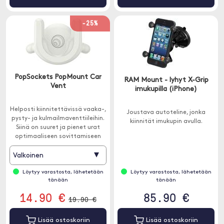
-25%
PopSockets PopMount Car
RAM Mount - lyhyt X-Grip
Vent
imukupilla (iPhone)
Helposti kiinnitettävissä vaaka-,
Joustava autoteline, jonka
pysty- ja kulmailmaventtiileihin.
kiinnität imukupin avulla.
Siinä on suuret ja pienet urat
optimaaliseen sovittamiseen
useimpiin ilmaventtiileihin.
▾
Valkoinen
Löytyy varastosta, lähetetään
Löytyy varastosta, lähetetään
tänään
tänään
14.90 €
85.90 €
19.90 €
Lisää ostoskoriin
Lisää ostoskoriin