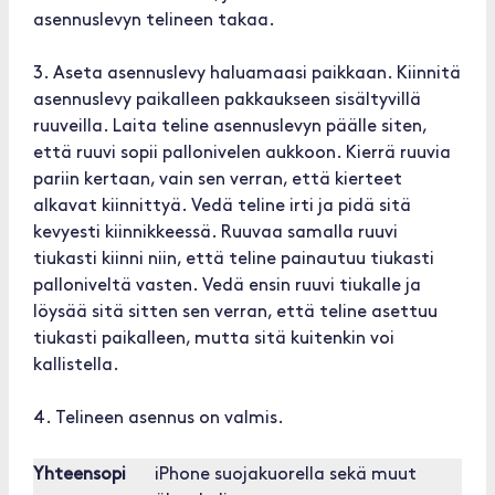
asennuslevyn telineen takaa.
3. Aseta asennuslevy haluamaasi paikkaan. Kiinnitä
asennuslevy paikalleen pakkaukseen sisältyvillä
ruuveilla. Laita teline asennuslevyn päälle siten,
että ruuvi sopii pallonivelen aukkoon. Kierrä ruuvia
pariin kertaan, vain sen verran, että kierteet
alkavat kiinnittyä. Vedä teline irti ja pidä sitä
kevyesti kiinnikkeessä. Ruuvaa samalla ruuvi
tiukasti kiinni niin, että teline painautuu tiukasti
palloniveltä vasten. Vedä ensin ruuvi tiukalle ja
löysää sitä sitten sen verran, että teline asettuu
tiukasti paikalleen, mutta sitä kuitenkin voi
kallistella.
4. Telineen asennus on valmis.
Yhteensopi
iPhone suojakuorella sekä muut