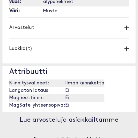
vuus:
älypuhelimet
Väri:
Musta
Arvostelut
Luokka(t)
Attribuutti
Kiinnitysvälineet:
Ilman kiinnikettä
Langaton lataus:
Ei
Magneettinen:
Ei
MagSafe-yhteensopiva:
Ei
Lue arvosteluja asiakkailtamme