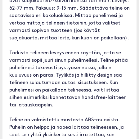
ovat suojakuoren/-kalvon kanssa tai ilman: Leveys:
62-77 mm, Paksuus: 9-13 mm. Säädettävä teline on
saatavissa eri kokoluokissa. Mittaa puhelimesi ja
vertaa mittoja telineen tietoihin, jotta valitset
varmasti sopivan tuotteen (jos käytät
suojakuorta, mittaa laite, kun kuori on paikallaan).
Tarkista telineen leveys ennen käyttöä, jotta se
varmasti sopii juuri sinun puhelimellesi. Teline pitää
puhelimesi tukevasti pystyasennossa, jolloin
kuuluvuus on paras. Tyylikäs ja hillitty design saa
telineen sulautumaan autosi sisustukseen. Kun
puhelimesi on paikallaan telineessä, voit liittää
siihen esimerkiksi kannettavan handsfree-laitteen
tai latauskaapelin.
Teline on valmistettu mustasta ABS-muovista.
Puhelin on helppo ja nopea laittaa telineeseen, ja
saat sen yhtä yksinkertaisesti irrotettua, kun