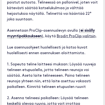
poistut autosta. Telineessä on pallonivel, joten voit
kätevästi säätää katselukulmaa ja välttää
heijastuksia näytöllä. Telinettä voi kääntää 22°
joka suuntaan.
Asennetaan ProClip-asennuslevyn avulla (
ei sisälly
myyntipakkaukseen
), käytä
Brodit ProClip-valitsin
.
Lue asennusohjeet huolellisesti ja katso kuvat
huolellisesti ennen asennuksen aloittamista.
1. Sopeuta teline laitteesi mukaan: Löysää ruuveja
telineen etupuolella, jotta telineen reunoja voi
säätää. Aseta laite telineeseen. Paina telineen
reunoja yhteen niin, että laite asettuu vakaasti
paikalleen. Kiinnitä telineen etupuolen ruuvit
2. Asenna telineesi paikalleen: Löysää telineen
keskellä olevaa ruuvia, jotta voit irrottaa