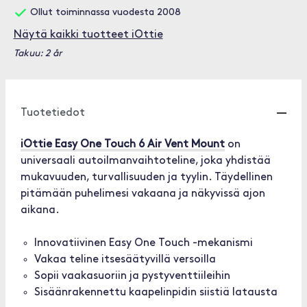
Ollut toiminnassa vuodesta 2008
Näytä kaikki tuotteet iOttie
Takuu: 2 år
Tuotetiedot
iOttie Easy One Touch 6 Air Vent Mount
on
universaali autoilmanvaihtoteline, joka yhdistää
mukavuuden, turvallisuuden ja tyylin. Täydellinen
pitämään puhelimesi vakaana ja näkyvissä ajon
aikana.
Innovatiivinen Easy One Touch -mekanismi
Vakaa teline itsesäätyvillä versoilla
Sopii vaakasuoriin ja pystyventtiileihin
Sisäänrakennettu kaapelinpidin siistiä latausta