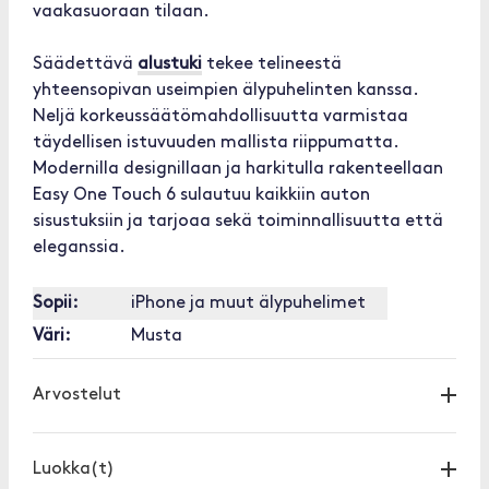
vaakasuoraan tilaan.
Säädettävä
alustuki
tekee telineestä
yhteensopivan useimpien älypuhelinten kanssa.
Neljä korkeussäätömahdollisuutta varmistaa
täydellisen istuvuuden mallista riippumatta.
Modernilla designillaan ja harkitulla rakenteellaan
Easy One Touch 6 sulautuu kaikkiin auton
sisustuksiin ja tarjoaa sekä toiminnallisuutta että
eleganssia.
Sopii:
iPhone ja muut älypuhelimet
Väri:
Musta
Arvostelut
Luokka(t)