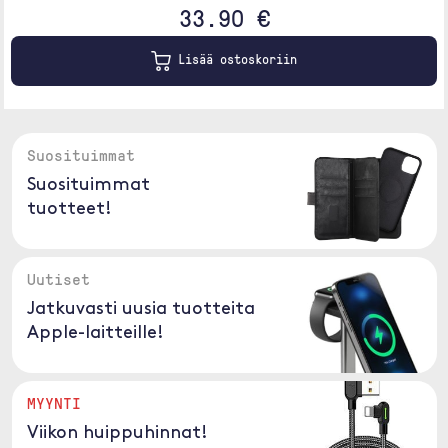
33.90 €
Lisää ostoskoriin
Suosituimmat
Suosituimmat
tuotteet!
Uutiset
Jatkuvasti uusia tuotteita
Apple-laitteille!
MYYNTI
Viikon huippuhinnat!