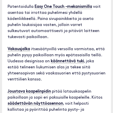
Patentoidulla
Easy One Touch -mekanismilla
voit
asentaa tai irrottaa puhelimesi yhdellä
kädenliikkeellä. Paina sivupainikkeita ja aseta
puhelin laukaisijaa vasten, jolloin varret
sulkeutuvat automaattisesti ja pitävät laitteen
tukevasti paikoillaan.
Vakausjalka
itsesäätyvillä versoilla varmistaa, että
puhelin pysyy paikoillaan myös epätasaisilla teillä.
Uudessa designissa on
käännettävä tuki
, joka
estää telineen liukumisen alas ja tekee siitä
yhteensopivan sekä vaakasuorien että pystysuorien
venttiilien kanssa.
Joustava kaapelinpidin
pitää latauskaapelin
paikoillaan ja sopii eri paksuisille kaapeleille. Kiitos
säädettävän näyttöasennon
, voit helposti
kallistaa ja pyörittää puhelinta pysty- ja